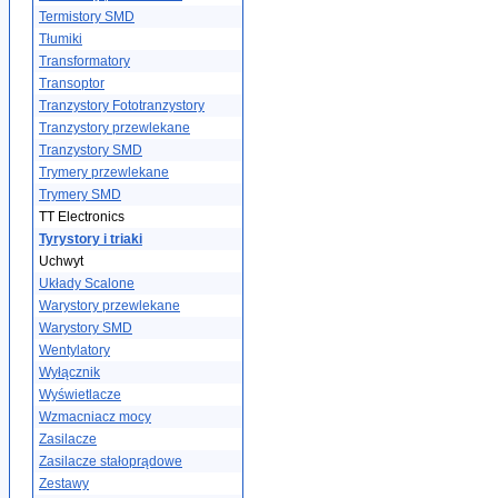
Termistory SMD
Tłumiki
Transformatory
Transoptor
Tranzystory Fototranzystory
Tranzystory przewlekane
Tranzystory SMD
Trymery przewlekane
Trymery SMD
TT Electronics
Tyrystory i triaki
Uchwyt
Układy Scalone
Warystory przewlekane
Warystory SMD
Wentylatory
Wyłącznik
Wyświetlacze
Wzmacniacz mocy
Zasilacze
Zasilacze stałoprądowe
Zestawy