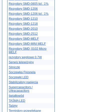
Rezystory SMD-0805 tol.: 1%
Rezystory SMD-1206
Rezystory SMD-1206 tol.: 1%
Rezystory SMD-1210
Rezystory SMD-1218
Rezystory SMD-2010
Rezystory SMD-2512
Rezystory SMD-MELF
Rezystory SMD-MINI MELF
Rezystory SMD; 0102 Micro
MELF
rezystory węglowe 0.7W
Serwis telewizyjny
Silniczki
Soczewka Fresnela
Soczewki LED
Stabilizatory napięcia
Supercapacitors /
Ultracapacitors
światłowód
TAŚMA LED
Taśmy
Termistory przewlekane