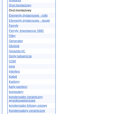
drukarka
Drut montażowy
Drut montażowy
Elementy dystansowe - rolki
Elementy dystansowe - słupki
Ferryty
Ferryty; Impedancje SMD
Filtry
Generator
Głośnik
Gniazda AC
Groty lutownicze
GSM
inne
Interfejs
Kabel
Kartony
karty pamięci
komputery
kondensator ceramiczny
wysokonapięciowe
kondensator foliowy osiowy
Kondensatory ceramiczne