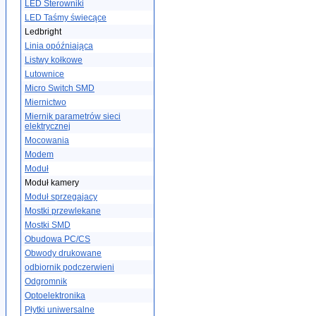
LED Sterowniki
LED Taśmy świecące
Ledbright
Linia opóźniająca
Listwy kołkowe
Lutownice
Micro Switch SMD
Miernictwo
Miernik parametrów sieci
elektrycznej
Mocowania
Modem
Moduł
Moduł kamery
Moduł sprzegajacy
Mostki przewlekane
Mostki SMD
Obudowa PC/CS
Obwody drukowane
odbiornik podczerwieni
Odgromnik
Optoelektronika
Płytki uniwersalne