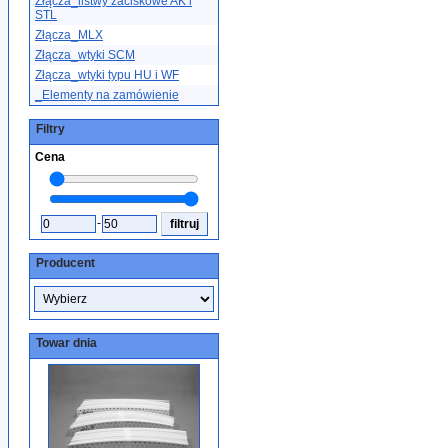
Złącza_listwy zaciskowe AK i
STL
Złącza_MLX
Złącza_wtyki SCM
Złącza_wtyki typu HU i WF
_Elementy na zamówienie
Filtry
Cena
-
Producent
Towar dnia