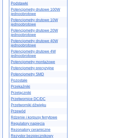
Podstawki
Potencjometry drutowe 100W
jednoobrotowe
Potencjometry drutowe 10W
jednoobrotowe
Potencjometry drutowe 20W
jednoobrotowe
Potencjometry drutowe 40W
jednoobrotowe
Potencjometry drutowe 4W
jednoobrotowe
Potencjometry montażowe
Potencjometry precyzyjne
Potencjometry SMD
Pozostałe
Przekaźniki
Przełączniki
Przetwornice DC/DC
Przetworniki dźwięku
Przewód
Rdzenie i korpusy ferrytowe
Regulatory napięcia
Rezonatory ceramiczne
Rezystor bezpiecznikowy