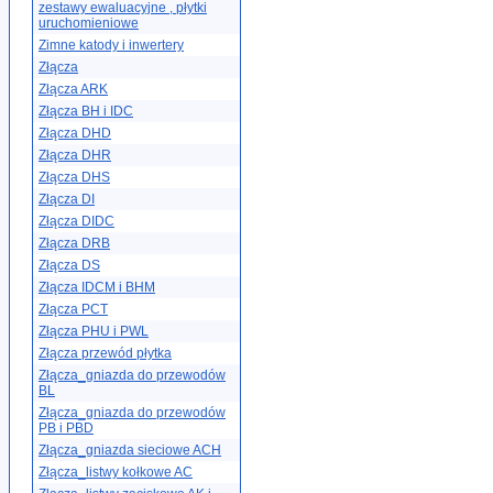
zestawy ewaluacyjne , płytki
uruchomieniowe
Zimne katody i inwertery
Złącza
Złącza ARK
Złącza BH i IDC
Złącza DHD
Złącza DHR
Złącza DHS
Złącza DI
Złącza DIDC
Złącza DRB
Złącza DS
Złącza IDCM i BHM
Złącza PCT
Złącza PHU i PWL
Złącza przewód płytka
Złącza_gniazda do przewodów
BL
Złącza_gniazda do przewodów
PB i PBD
Złącza_gniazda sieciowe ACH
Złącza_listwy kołkowe AC