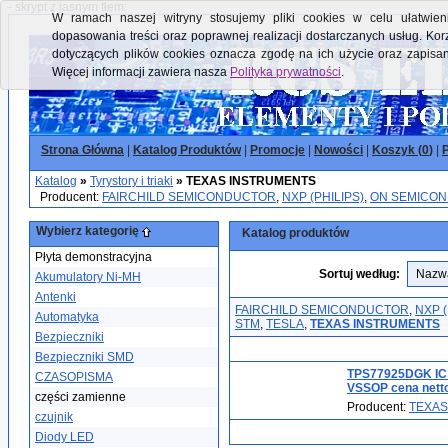
- skrypt z jasnym tłem:
W ramach naszej witryny stosujemy pliki cookies w celu ułatwieni
dopasowania treści oraz poprawnej realizacji dostarczanych usług. Kor
dotyczących plików cookies oznacza zgodę na ich użycie oraz zapisa
Więcej informacji zawiera nasza
Polityka prywatności
.
Strona Główna
|
Katalog Produktów
|
Promocje
|
Nowości
|
Koszyk (
0
)
|
P
Katalog
»
Tyrystory i triaki
»
TEXAS INSTRUMENTS
Producent:
FAIRCHILD SEMICONDUCTOR
,
NXP (PHILIPS)
,
ON SEMICO
Wybierz kategorię
Katalog produktów
Płyta demonstracyjna
Sortuj według:
Akumulatory Ni-MH
Antenki
FAIRCHILD SEMICONDUCTOR
,
NXP (
Automatyka
STM
,
TESLA
,
TEXAS INSTRUMENTS
Bezpieczniki
Bezpieczniki SMD
TPS77925DGK IC 
CZASOPISMA
VSSOP cena nett
części zamienne
Producent:
TEXAS
czujnik
Diody LED