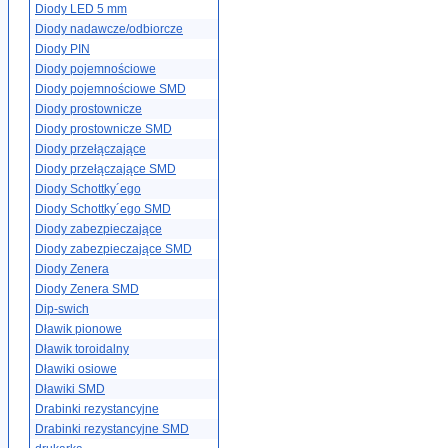
Diody LED 5 mm
Diody nadawcze/odbiorcze
Diody PIN
Diody pojemnościowe
Diody pojemnościowe SMD
Diody prostownicze
Diody prostownicze SMD
Diody przełączające
Diody przełączające SMD
Diody Schottky´ego
Diody Schottky´ego SMD
Diody zabezpieczające
Diody zabezpieczające SMD
Diody Zenera
Diody Zenera SMD
Dip-swich
Dławik pionowe
Dławik toroidalny
Dławiki osiowe
Dławiki SMD
Drabinki rezystancyjne
Drabinki rezystancyjne SMD