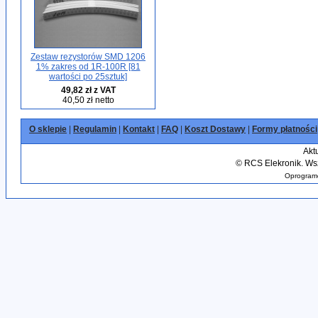
Zestaw rezystorów SMD 1206
1% zakres od 1R-100R [81
wartości po 25sztuk]
49,82 zł z VAT
40,50 zł netto
O sklepie
|
Regulamin
|
Kontakt
|
FAQ
|
Koszt Dostawy
|
Formy płatności
Akt
©
RCS Elekronik. Wsz
Oprogramo