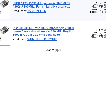
1+
:
0,50 zł
LFBK 2125HS431-T Impedancja SMD 0805
10+
:
0,20 zł
430Ω @100MHz; Ferryt; koralik cena netto
100+
:
0,10 zł
4000+
:
0,06 zł
Producent:
TAIYO YUDEN
40000+
:
0,04 zł
PBY201209T-102Y-N 0805 Impedancja Z 1000
1+
:
1,00 zł
omów Częstotliwość testów 100 MHz Prąd I
10+
:
0,40 zł
1500 mA DCR 0,12 oma cena netto
100+
:
0,15 zł
4000+
:
0,09 zł
Producent:
WURTH ELEKTRONIK
Strona: [
1
] /
1