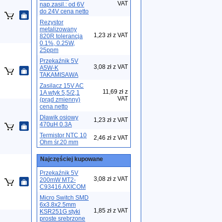
VAT
nap.zasil.: od 6V
do 24V cena netto
Rezystor
metalizowany
1,23 zł z VAT
820R tolerancja
0.1%, 0.25W,
25ppm
Przekaźnik 5V
3,08 zł z VAT
A5W-K
TAKAMISAWA
Zasilacz 15V AC
11,69 zł z
1A wtyk 5,5/2,1
VAT
(prąd zmienny)
cena netto
Dławik osiowy
1,23 zł z VAT
470uH 0.3A
Termistor NTC 10
2,46 zł z VAT
Ohm śr.20 mm
Najczęściej kupowane
Przekaźnik 5V
3,08 zł z VAT
200mW MT2-
C93416 AXICOM
Micro Switch SMD
6x3.8x2.5mm
1,85 zł z VAT
KSR251G styki
proste srebrzone