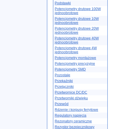
Podstawki
Potencjometry drutowe 100W
jednoobrotowe
Potencjometry drutowe 10W
jednoobrotowe
Potencjometry drutowe 20W
jednoobrotowe
Potencjometry drutowe 40W
jednoobrotowe
Potencjometry drutowe 4W
jednoobrotowe
Potencjometry montażowe
Potencjometry precyzyjne
Potencjometry SMD
Pozostałe
Przekaźniki
Przełączniki
Przetwornice DC/DC
Przetworniki dźwięku
Przewód
Rdzenie i korpusy ferrytowe
Regulatory napięcia
Rezonatory ceramiczne
Rezystor bezpiecznikowy