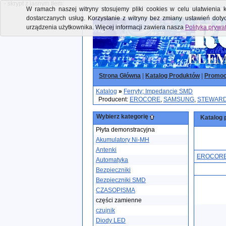
- skrypt z jasnym tłem:
W ramach naszej witryny stosujemy pliki cookies w celu ułatwienia k
dostarczanych usług. Korzystanie z witryny bez zmiany ustawień dot
urządzenia użytkownika. Więcej informacji zawiera nasza
Polityka prywa
Strona Główna
|
Katalog Produktów
|
Promoc
Katalog
»
Ferryty; Impedancje SMD
Producent:
EROCORE
,
SAMSUNG
,
STEWAR
Wybierz kategorię
Katalog 
Płyta demonstracyjna
Akumulatory Ni-MH
Antenki
EROCOR
Automatyka
Bezpieczniki
Bezpieczniki SMD
CZASOPISMA
części zamienne
czujnik
Diody LED