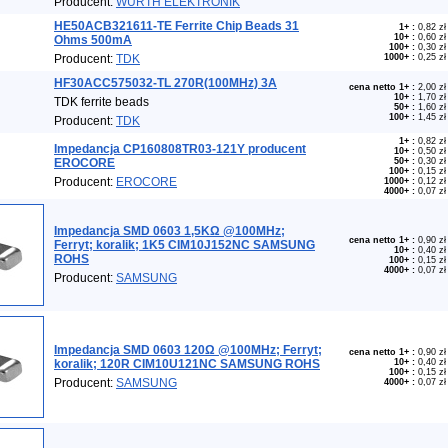
Producent:
WURTH ELEKTRONIK
HE50ACB321611-TE Ferrite Chip Beads 31
1+
:
0,82 zł
10+
:
0,60 zł
Ohms 500mA
100+
:
0,30 zł
Producent:
TDK
1000+
:
0,25 zł
HF30ACC575032-TL 270R(100MHz) 3A
cena netto 1+
:
2,00 zł
10+
:
1,70 zł
TDK ferrite beads
50+
:
1,60 zł
100+
:
1,45 zł
Producent:
TDK
1+
:
0,82 zł
Impedancja CP160808TR03-121Y producent
10+
:
0,50 zł
EROCORE
50+
:
0,30 zł
100+
:
0,15 zł
Producent:
EROCORE
1000+
:
0,12 zł
4000+
:
0,07 zł
Impedancja SMD 0603 1,5KΩ @100MHz;
cena netto 1+
:
0,90 zł
Ferryt; koralik; 1K5 CIM10J152NC SAMSUNG
10+
:
0,40 zł
ROHS
100+
:
0,15 zł
4000+
:
0,07 zł
Producent:
SAMSUNG
Impedancja SMD 0603 120Ω @100MHz; Ferryt;
cena netto 1+
:
0,90 zł
koralik; 120R CIM10U121NC SAMSUNG ROHS
10+
:
0,40 zł
100+
:
0,15 zł
Producent:
SAMSUNG
4000+
:
0,07 zł