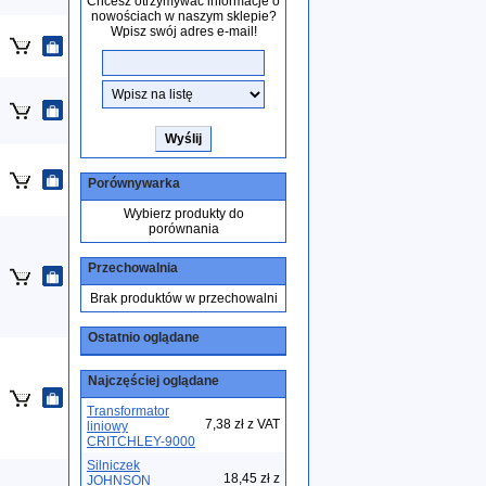
Chcesz otrzymywać informacje o
nowościach w naszym sklepie?
Wpisz swój adres e-mail!
Porównywarka
Wybierz produkty do
porównania
Przechowalnia
Brak produktów w przechowalni
Ostatnio oglądane
Najczęściej oglądane
Transformator
7,38 zł z VAT
liniowy
CRITCHLEY-9000
Silniczek
18,45 zł z
JOHNSON