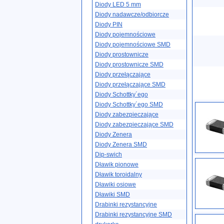
Diody LED 5 mm
Diody nadawcze/odbiorcze
Diody PIN
Diody pojemnościowe
Diody pojemnościowe SMD
Diody prostownicze
Diody prostownicze SMD
Diody przełączające
Diody przełączające SMD
Diody Schottky´ego
Diody Schottky´ego SMD
Diody zabezpieczające
Diody zabezpieczające SMD
Diody Zenera
Diody Zenera SMD
Dip-swich
Dławik pionowe
Dławik toroidalny
Dławiki osiowe
Dławiki SMD
Drabinki rezystancyjne
Drabinki rezystancyjne SMD