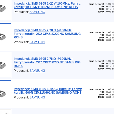
Impedancja SMD 0805 1KΩ @100MHz; Ferryt;
cena netto 1+
:
1,00 zł
koralik; 1K CIM21U102NC SAMSUNG ROHS
10+
:
0,40 zł
100+
:
0,15 zł
Producent:
SAMSUNG
4000+
:
0,09 zł
Impedancja SMD 0805 2,2KΩ @100MHz;
cena netto 1+
:
1,00 zł
Ferryt; koralik; 2K2 CIM21K222NC SAMSUNG
10+
:
0,40 zł
ROHS
100+
:
0,15 zł
4000+
:
0,09 zł
Producent:
SAMSUNG
Impedancja SMD 0805 2,7KΩ @100MHz;
cena netto 1+
:
1,00 zł
Ferryt; koralik; 2K7 CIM21K272NE SAMSUNG
10+
:
0,40 zł
ROHS
100+
:
0,15 zł
4000+
:
0,09 zł
Producent:
SAMSUNG
Impedancja SMD 0805 600Ω @100MHz; Ferryt;
cena netto 1+
:
1,00 zł
koralik; 600R CIM21U601NC SAMSUNG ROHS
10+
:
0,40 zł
100+
:
0,15 zł
Producent:
SAMSUNG
4000+
:
0,09 zł