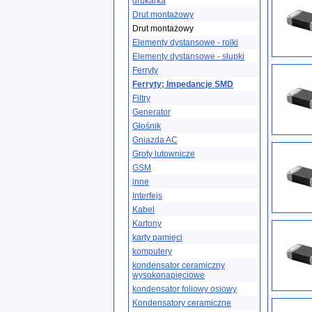
drukarka
Drut montażowy
Drut montażowy
Elementy dystansowe - rolki
Elementy dystansowe - słupki
Ferryty
Ferryty; Impedancje SMD
Filtry
Generator
Głośnik
Gniazda AC
Groty lutownicze
GSM
inne
Interfejs
Kabel
Kartony
karty pamięci
komputery
kondensator ceramiczny
wysokonapięciowe
kondensator foliowy osiowy
Kondensatory ceramiczne