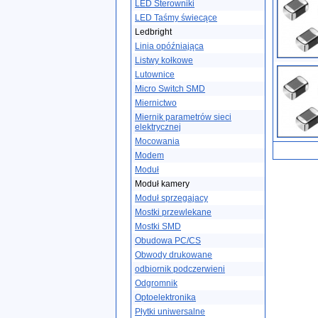
LED Sterowniki
LED Taśmy świecące
Ledbright
Linia opóźniająca
Listwy kołkowe
Lutownice
Micro Switch SMD
Miernictwo
Miernik parametrów sieci
elektrycznej
Mocowania
Modem
Moduł
Moduł kamery
Moduł sprzegajacy
Mostki przewlekane
Mostki SMD
Obudowa PC/CS
Obwody drukowane
odbiornik podczerwieni
Odgromnik
Optoelektronika
Płytki uniwersalne