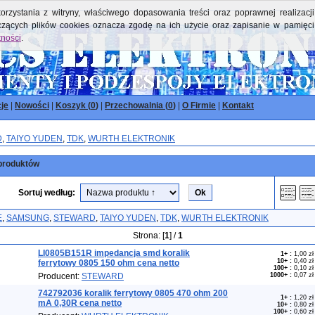
orzystania z witryny, właściwego dopasowania treści oraz poprawnej realizacji
yczących plików cookies oznacza zgodę na ich użycie oraz zapisanie w pamięci
tności
.
je
|
Nowości
|
Koszyk (
0
)
|
Przechowalnia (
0
)
|
O Firmie
|
Kontakt
D
,
TAIYO YUDEN
,
TDK
,
WURTH ELEKTRONIK
produktów
Sortuj według:
E
,
SAMSUNG
,
STEWARD
,
TAIYO YUDEN
,
TDK
,
WURTH ELEKTRONIK
Strona: [
1
] /
1
LI0805B151R impedancja smd koralik
1+
:
1,00 zł
10+
:
0,40 zł
ferrytowy 0805 150 ohm cena netto
100+
:
0,10 zł
Producent:
STEWARD
1000+
:
0,07 zł
742792036 koralik ferrytowy 0805 470 ohm 200
1+
:
1,20 zł
mA 0,30R cena netto
10+
:
0,80 zł
100+
:
0,60 zł