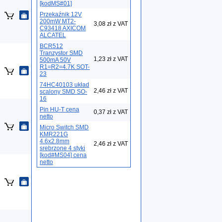
[kodMS#01]
Przekaźnik 12V
200mW MT2-
3,08 zł z VAT
C93418 AXICOM
ALCATEL
BCR512
Tranzystor SMD
1,23 zł z VAT
500mA 50V
R1=R2=4.7K SOT-
23
74HC40103 układ
2,46 zł z VAT
scalony SMD SO-
16
Pin HU-T cena
0,37 zł z VAT
netto
Micro Switch SMD
KMR221G
4.6x2.8mm
2,46 zł z VAT
srebrzone 4 styki
[kod#MS04] cena
netto