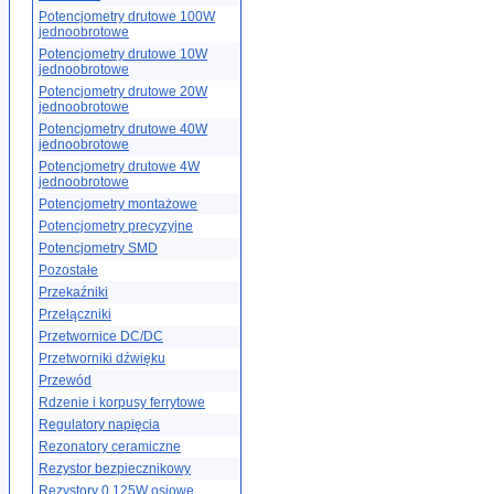
Potencjometry drutowe 100W
jednoobrotowe
Potencjometry drutowe 10W
jednoobrotowe
Potencjometry drutowe 20W
jednoobrotowe
Potencjometry drutowe 40W
jednoobrotowe
Potencjometry drutowe 4W
jednoobrotowe
Potencjometry montażowe
Potencjometry precyzyjne
Potencjometry SMD
Pozostałe
Przekaźniki
Przełączniki
Przetwornice DC/DC
Przetworniki dźwięku
Przewód
Rdzenie i korpusy ferrytowe
Regulatory napięcia
Rezonatory ceramiczne
Rezystor bezpiecznikowy
Rezystory 0.125W osiowe