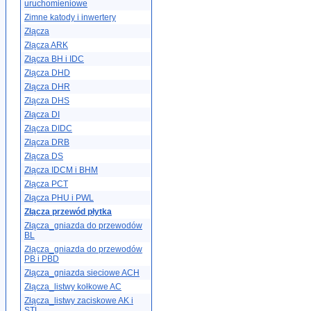
uruchomieniowe
Zimne katody i inwertery
Złącza
Złącza ARK
Złącza BH i IDC
Złącza DHD
Złącza DHR
Złącza DHS
Złącza DI
Złącza DIDC
Złącza DRB
Złącza DS
Złącza IDCM i BHM
Złącza PCT
Złącza PHU i PWL
Złącza przewód płytka
Złącza_gniazda do przewodów
BL
Złącza_gniazda do przewodów
PB i PBD
Złącza_gniazda sieciowe ACH
Złącza_listwy kołkowe AC
Złącza_listwy zaciskowe AK i
STL