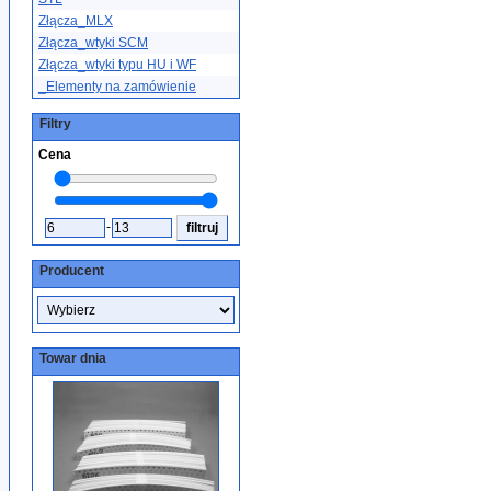
Złącza_MLX
Złącza_wtyki SCM
Złącza_wtyki typu HU i WF
_Elementy na zamówienie
Filtry
Cena
-
Producent
Towar dnia