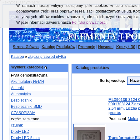
- skrypt z jasnym tłem:
W ramach naszej witryny stosujemy pliki cookies w celu ułatwieni
dopasowania treści oraz poprawnej realizacji dostarczanych usług. Kor
dotyczących plików cookies oznacza zgodę na ich użycie oraz zapisa
Więcej informacji zawiera nasza
Polityka prywatności
.
Strona Główna
|
Katalog Produktów
|
Promocje
|
Nowości
|
Koszyk (
0
)
|
P
Katalog
»
Złącza przewód płytka
Wybierz kategorię
Katalog produktów
Płyta demonstracyjna
Sortuj według:
Akumulatory Ni-MH
Antenki
Automatyka
MLX90130-3124 O
Bezpieczniki
0901303124 Złacze
Bezpieczniki SMD
2,54 mm, Liczba p
CZASOPISMA
proste,
Producent:
Molex
części zamienne
czujnik
Diody LED
Diody LED 5 mm
Transformator EI