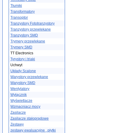
Tłumiki
Transformatory
Transoptor
Tranzystory Fototranzystory
Tranzystory przewlekane
Tranzystory SMD
Trymery przewlekane
Trymery SMD
TT Electronics
Tyrystory i triaki
Uchwyt
Układy Scalone
Warystory przewlekane
Warystory SMD
Wentylatory
Wyłącznik
Wyświetlacze
Wzmacniacz mocy
Zasilacze
Zasilacze stałoprądowe
Zestawy
zestawy ewaluacyjne , płytki