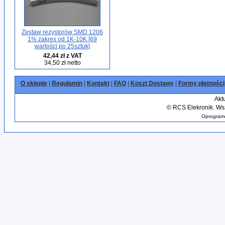
Zestaw rezystorów SMD 1206
1% zakres od 1K-10K [69
wartości po 25sztuk]
42,44 zł z VAT
34,50 zł netto
O sklepie
|
Regulamin
|
Kontakt
|
FAQ
|
Koszt Dostawy
|
Formy płatności
Akt
©
RCS Elekronik. Wsz
Oprogramo