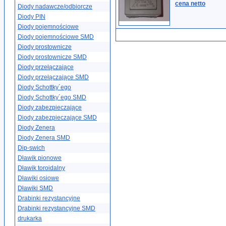
cena netto
Diody nadawcze/odbiorcze
Diody PIN
Diody pojemnościowe
Diody pojemnościowe SMD
Diody prostownicze
Diody prostownicze SMD
Diody przełączające
Diody przełączające SMD
Diody Schottky´ego
Diody Schottky´ego SMD
Diody zabezpieczające
Diody zabezpieczające SMD
Diody Zenera
Diody Zenera SMD
Dip-swich
Dławik pionowe
Dławik toroidalny
Dławiki osiowe
Dławiki SMD
Drabinki rezystancyjne
Drabinki rezystancyjne SMD
drukarka