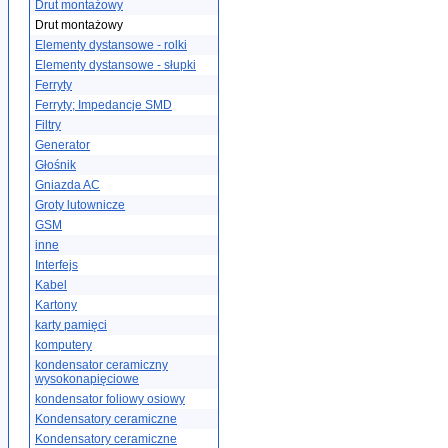
Drut montażowy
Drut montażowy
Elementy dystansowe - rolki
Elementy dystansowe - słupki
Ferryty
Ferryty; Impedancje SMD
Filtry
Generator
Głośnik
Gniazda AC
Groty lutownicze
GSM
inne
Interfejs
Kabel
Kartony
karty pamięci
komputery
kondensator ceramiczny
wysokonapięciowe
kondensator foliowy osiowy
Kondensatory ceramiczne
Kondensatory ceramiczne