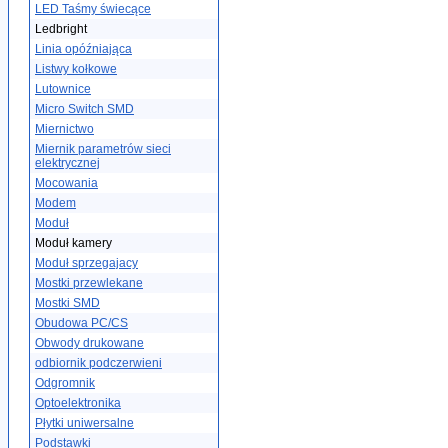
LED Taśmy świecące
Ledbright
Linia opóźniająca
Listwy kołkowe
Lutownice
Micro Switch SMD
Miernictwo
Miernik parametrów sieci
elektrycznej
Mocowania
Modem
Moduł
Moduł kamery
Moduł sprzegajacy
Mostki przewlekane
Mostki SMD
Obudowa PC/CS
Obwody drukowane
odbiornik podczerwieni
Odgromnik
Optoelektronika
Płytki uniwersalne
Podstawki