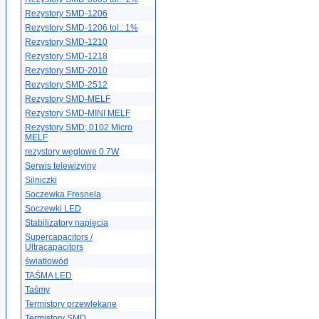
Rezystory SMD-1206
Rezystory SMD-1206 tol.: 1%
Rezystory SMD-1210
Rezystory SMD-1218
Rezystory SMD-2010
Rezystory SMD-2512
Rezystory SMD-MELF
Rezystory SMD-MINI MELF
Rezystory SMD; 0102 Micro
MELF
rezystory węglowe 0.7W
Serwis telewizyjny
Silniczki
Soczewka Fresnela
Soczewki LED
Stabilizatory napięcia
Supercapacitors /
Ultracapacitors
światłowód
TAŚMA LED
Taśmy
Termistory przewlekane
Termistory SMD