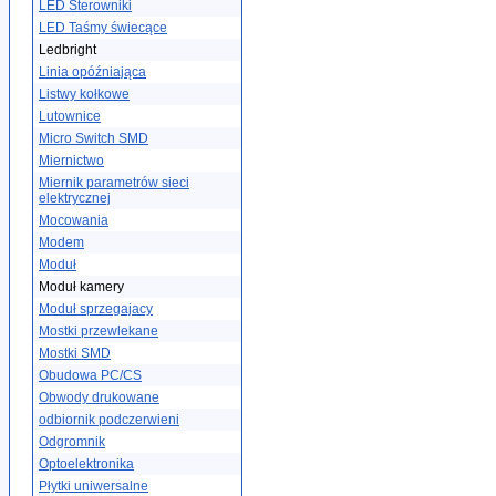
LED Sterowniki
LED Taśmy świecące
Ledbright
Linia opóźniająca
Listwy kołkowe
Lutownice
Micro Switch SMD
Miernictwo
Miernik parametrów sieci
elektrycznej
Mocowania
Modem
Moduł
Moduł kamery
Moduł sprzegajacy
Mostki przewlekane
Mostki SMD
Obudowa PC/CS
Obwody drukowane
odbiornik podczerwieni
Odgromnik
Optoelektronika
Płytki uniwersalne