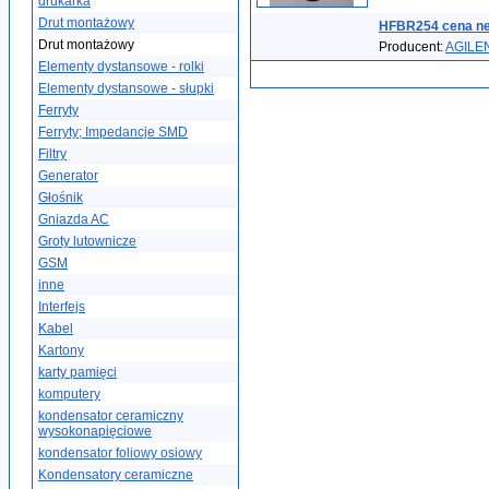
drukarka
Drut montażowy
HFBR254 cena ne
Drut montażowy
Producent:
AGILE
Elementy dystansowe - rolki
Elementy dystansowe - słupki
Ferryty
Ferryty; Impedancje SMD
Filtry
Generator
Głośnik
Gniazda AC
Groty lutownicze
GSM
inne
Interfejs
Kabel
Kartony
karty pamięci
komputery
kondensator ceramiczny
wysokonapięciowe
kondensator foliowy osiowy
Kondensatory ceramiczne