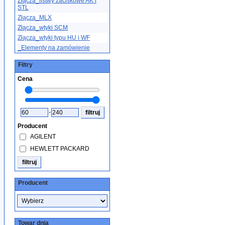
Złącza_listwy zaciskowe AK i
STL
Złącza_MLX
Złącza_wtyki SCM
Złącza_wtyki typu HU i WF
_Elementy na zamówienie
Filtry
Cena
-
Producent
AGILENT
HEWLETT PACKARD
Producent
Towar dnia