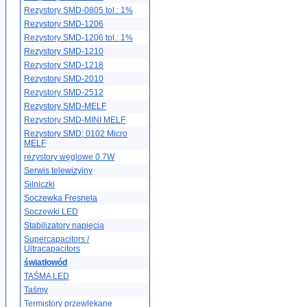
Rezystory SMD-0805 tol.: 1%
Rezystory SMD-1206
Rezystory SMD-1206 tol.: 1%
Rezystory SMD-1210
Rezystory SMD-1218
Rezystory SMD-2010
Rezystory SMD-2512
Rezystory SMD-MELF
Rezystory SMD-MINI MELF
Rezystory SMD; 0102 Micro
MELF
rezystory węglowe 0.7W
Serwis telewizyjny
Silniczki
Soczewka Fresnela
Soczewki LED
Stabilizatory napięcia
Supercapacitors /
Ultracapacitors
światłowód
TAŚMA LED
Taśmy
Termistory przewlekane