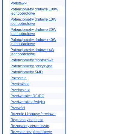
Podstawki
Potencjometry drutowe 100W
jednoobrotowe
Potencjometry drutowe 10W
jednoobrotowe
Potencjometry drutowe 20W
jednoobrotowe
Potencjometry drutowe 40W
jednoobrotowe
Potencjometry drutowe 4W
jednoobrotowe
Potencjometry montażowe
Potencjometry precyzyjne
Potencjometry SMD
Pozostałe
Przekaźniki
Przełączniki
Przetwornice DC/DC
Przetworniki dźwięku
Przewód
Rdzenie i korpusy ferrytowe
Regulatory napięcia
Rezonatory ceramiczne
Rezystor bezpiecznikowy