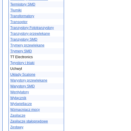
Termistory SMD
Tłumiki
Transformatory
Transoptor
Tranzystory Fototranzystory
Tranzystory przewlekane
Tranzystory SMD
Trymery przewlekane
Trymery SMD
TT Electronics
Tyrystory i triaki
Uchwyt
Układy Scalone
Warystory przewlekane
Warystory SMD
Wentylatory
Wyłącznik
Wyświetlacze
Wzmacniacz mocy
Zasilacze
Zasilacze stałoprądowe
Zestawy