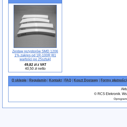
Zestaw rezystorów SMD 1206
1% zakres od 1R-100R [81
wartości po 25sztuk]
49,82 zł z VAT
40,50 zł netto
O sklepie
|
Regulamin
|
Kontakt
|
FAQ
|
Koszt Dostawy
|
Formy płatności
Akt
©
RCS Elekronik. Wsz
Oprogramo