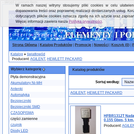
- skrypt z jasnym tłem:
W ramach naszej witryny stosujemy pliki cookies w celu ułatwieni
dopasowania treści oraz poprawnej realizacji dostarczanych usług. Kor
dotyczących plików cookies oznacza zgodę na ich użycie oraz zapisa
Więcej informacji zawiera nasza
Polityka prywatności
.
Strona Główna
|
Katalog Produktów
|
Promocje
|
Nowości
|
Koszyk (
0
)
|
P
Katalog
»
światłowód
Producent:
AGILENT
,
HEWLETT PACKARD
Wybierz kategorię
Katalog produktów
Płyta demonstracyjna
Sortuj według:
Akumulatory Ni-MH
Antenki
AGILENT
,
HEWLETT PACKARD
Automatyka
Bezpieczniki
Bezpieczniki SMD
CZASOPISMA
HFBR1312T Nadaj
części zamienne
0.155 Gbps, 5 km,
czujnik
Producent:
AGILE
Diody LED