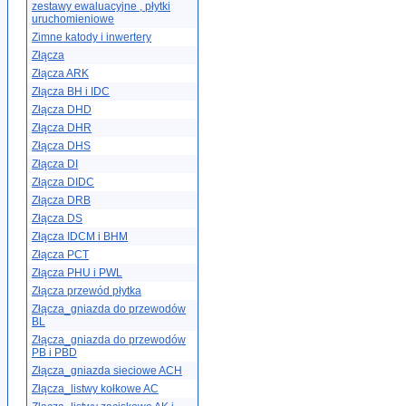
zestawy ewaluacyjne , płytki
uruchomieniowe
Zimne katody i inwertery
Złącza
Złącza ARK
Złącza BH i IDC
Złącza DHD
Złącza DHR
Złącza DHS
Złącza DI
Złącza DIDC
Złącza DRB
Złącza DS
Złącza IDCM i BHM
Złącza PCT
Złącza PHU i PWL
Złącza przewód płytka
Złącza_gniazda do przewodów
BL
Złącza_gniazda do przewodów
PB i PBD
Złącza_gniazda sieciowe ACH
Złącza_listwy kołkowe AC