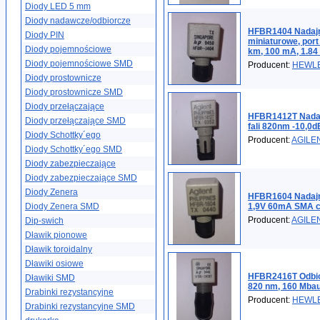
Diody LED 5 mm
Diody nadawcze/odbiorcze
HFBR1404 Nadajn
Diody PIN
miniaturowe, port
Diody pojemnościowe
km, 100 mA, 1.84 
Diody pojemnościowe SMD
Producent:
HEWL
Diody prostownicze
Diody prostownicze SMD
Diody przełączające
HFBR1412T Nadaj
Diody przełączające SMD
fali 820nm -10,
Diody Schottky´ego
Producent:
AGILE
Diody Schottky´ego SMD
Diody zabezpieczające
Diody zabezpieczające SMD
Diody Zenera
HFBR1604 Nadajn
Diody Zenera SMD
1,9V 60mA SMA c
Producent:
AGILE
Dip-swich
Dławik pionowe
Dławik toroidalny
Dławiki osiowe
HFBR2416T Odbior
Dławiki SMD
820 nm, 160 Mbau
Drabinki rezystancyjne
Producent:
HEWL
Drabinki rezystancyjne SMD