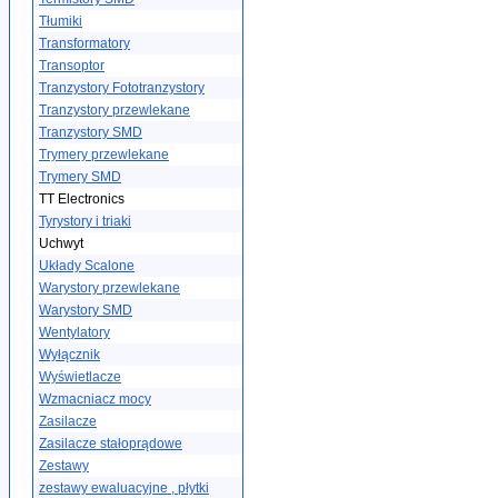
Tłumiki
Transformatory
Transoptor
Tranzystory Fototranzystory
Tranzystory przewlekane
Tranzystory SMD
Trymery przewlekane
Trymery SMD
TT Electronics
Tyrystory i triaki
Uchwyt
Układy Scalone
Warystory przewlekane
Warystory SMD
Wentylatory
Wyłącznik
Wyświetlacze
Wzmacniacz mocy
Zasilacze
Zasilacze stałoprądowe
Zestawy
zestawy ewaluacyjne , płytki