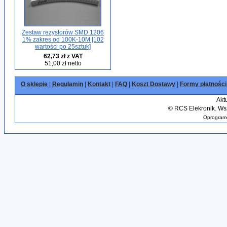
Zestaw rezystorów SMD 1206
1% zakres od 100K-10M [102
wartości po 25sztuk]
62,73 zł z VAT
51,00 zł netto
O sklepie
|
Regulamin
|
Kontakt
|
FAQ
|
Koszt Dostawy
|
Formy płatności
Akt
©
RCS Elekronik. Wsz
Oprogramo