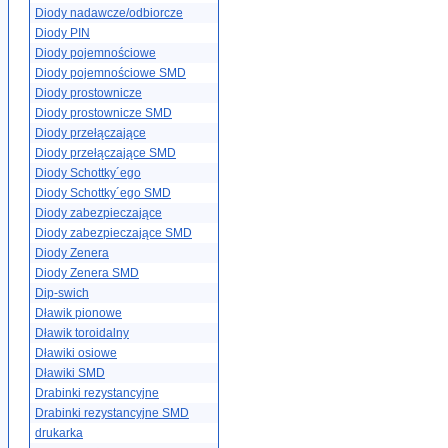
Diody nadawcze/odbiorcze
Diody PIN
Diody pojemnościowe
Diody pojemnościowe SMD
Diody prostownicze
Diody prostownicze SMD
Diody przełączające
Diody przełączające SMD
Diody Schottky´ego
Diody Schottky´ego SMD
Diody zabezpieczające
Diody zabezpieczające SMD
Diody Zenera
Diody Zenera SMD
Dip-swich
Dławik pionowe
Dławik toroidalny
Dławiki osiowe
Dławiki SMD
Drabinki rezystancyjne
Drabinki rezystancyjne SMD
drukarka