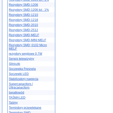
Rezystory SMD-1206
Rezystory SMD-1206 tol.: 1%
Rezystory SMD-1210
Rezystory SMD-1218
Rezystory SMD-2010
Rezystory SMD-2512
Rezystory SMD-MELF
Rezystory SMD-MINI MELF
Rezystory SMD; 0102 Micro
MELF
rezystory węglowe 0.7W
Serwis telewizyjny
Silniczki
Soczewka Fresnela
Soczewki LED
Stabilizatory napięcia
Supercapacitors /
Ultracapacitors
światłowód
TAŚMA LED
Taśmy
Termistory przewlekane
Termistory SMD