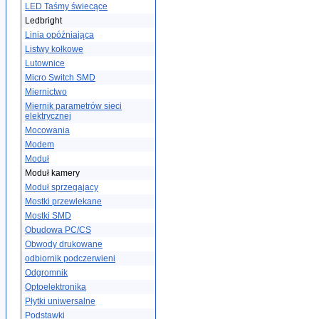
LED Taśmy świecące
Ledbright
Linia opóźniająca
Listwy kołkowe
Lutownice
Micro Switch SMD
Miernictwo
Miernik parametrów sieci
elektrycznej
Mocowania
Modem
Moduł
Moduł kamery
Moduł sprzegajacy
Mostki przewlekane
Mostki SMD
Obudowa PC/CS
Obwody drukowane
odbiornik podczerwieni
Odgromnik
Optoelektronika
Płytki uniwersalne
Podstawki