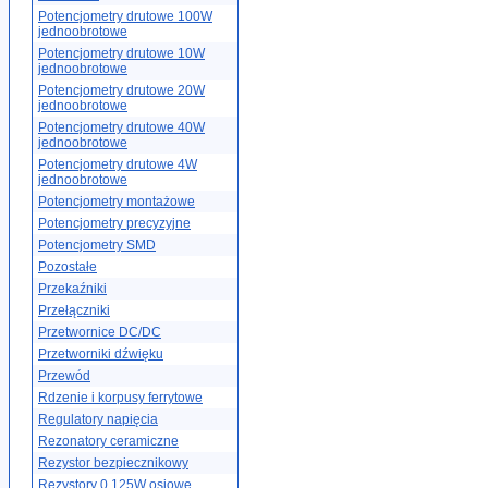
Potencjometry drutowe 100W
jednoobrotowe
Potencjometry drutowe 10W
jednoobrotowe
Potencjometry drutowe 20W
jednoobrotowe
Potencjometry drutowe 40W
jednoobrotowe
Potencjometry drutowe 4W
jednoobrotowe
Potencjometry montażowe
Potencjometry precyzyjne
Potencjometry SMD
Pozostałe
Przekaźniki
Przełączniki
Przetwornice DC/DC
Przetworniki dźwięku
Przewód
Rdzenie i korpusy ferrytowe
Regulatory napięcia
Rezonatory ceramiczne
Rezystor bezpiecznikowy
Rezystory 0.125W osiowe