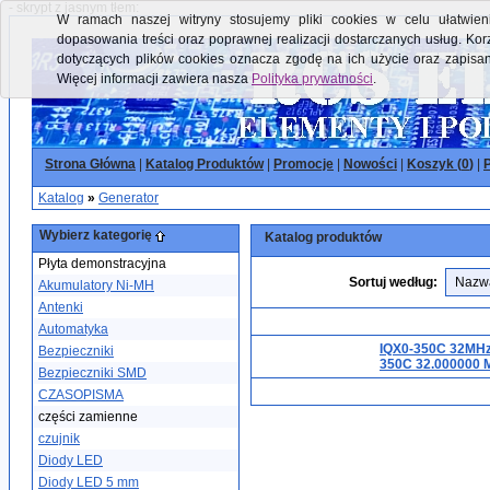
- skrypt z jasnym tłem:
W ramach naszej witryny stosujemy pliki cookies w celu ułatwieni
dopasowania treści oraz poprawnej realizacji dostarczanych usług. Kor
dotyczących plików cookies oznacza zgodę na ich użycie oraz zapisa
Więcej informacji zawiera nasza
Polityka prywatności
.
Strona Główna
|
Katalog Produktów
|
Promocje
|
Nowości
|
Koszyk (
0
)
|
P
Katalog
»
Generator
Wybierz kategorię
Katalog produktów
Płyta demonstracyjna
Sortuj według:
Akumulatory Ni-MH
Antenki
Automatyka
IQX0-350C 32MHz
Bezpieczniki
350C 32.000000 M
Bezpieczniki SMD
CZASOPISMA
części zamienne
czujnik
Diody LED
Diody LED 5 mm