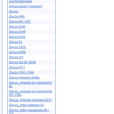
uruchomieniowe
Zimne katody i inwertery
Złącza
Złącza ARK
Złącza BH i IDC
Złącza DHD
Złącza DHR
Złącza DHS
Złącza DI
Złącza DIDC
Złącza DRB
Złącza DS
Złącza IDCM i BHM
Złącza PCT
Złącza PHU i PWL
Złącza przewód płytka
Złącza_gniazda do przewodów
BL
Złącza_gniazda do przewodów
PB i PBD
Złącza_gniazda sieciowe ACH
Złącza_listwy kołkowe AC
Złącza_listwy zaciskowe AK i
STL