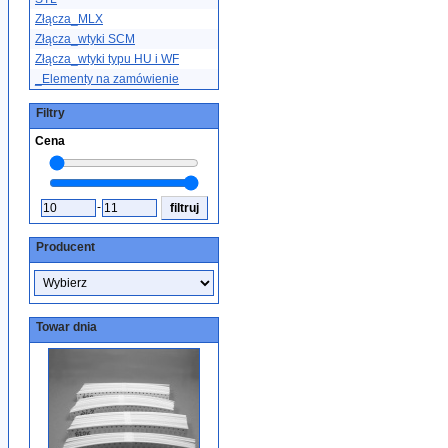
Złącza_MLX
Złącza_wtyki SCM
Złącza_wtyki typu HU i WF
_Elementy na zamówienie
Filtry
Cena
-
Producent
Towar dnia