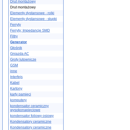
Drut montażowy
Drut montażowy
Elementy dystansowe - rolki
Elementy dystansowe - słupki
Ferryty
Ferryty; Impedancje SMD
Filtry
Generator
Głośnik
Gniazda AC
Groty lutownicze
GSM
inne
Interfejs
Kabel
Kartony
karty pamięci
komputery
kondensator ceramiczny
wysokonapięciowe
kondensator foliowy osiowy
Kondensatory ceramiczne
Kondensatory ceramiczne