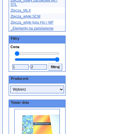
Złącza_listwy zaciskowe AK i
STL
Złącza_MLX
Złącza_wtyki SCM
Złącza_wtyki typu HU i WF
_Elementy na zamówienie
Filtry
Cena
-
Producent
Towar dnia