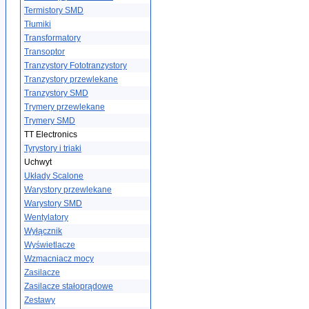
Termistory SMD
Tłumiki
Transformatory
Transoptor
Tranzystory Fototranzystory
Tranzystory przewlekane
Tranzystory SMD
Trymery przewlekane
Trymery SMD
TT Electronics
Tyrystory i triaki
Uchwyt
Układy Scalone
Warystory przewlekane
Warystory SMD
Wentylatory
Wyłącznik
Wyświetlacze
Wzmacniacz mocy
Zasilacze
Zasilacze stałoprądowe
Zestawy