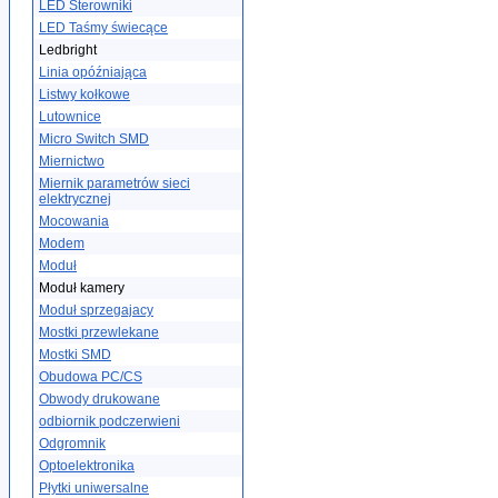
LED Sterowniki
LED Taśmy świecące
Ledbright
Linia opóźniająca
Listwy kołkowe
Lutownice
Micro Switch SMD
Miernictwo
Miernik parametrów sieci
elektrycznej
Mocowania
Modem
Moduł
Moduł kamery
Moduł sprzegajacy
Mostki przewlekane
Mostki SMD
Obudowa PC/CS
Obwody drukowane
odbiornik podczerwieni
Odgromnik
Optoelektronika
Płytki uniwersalne