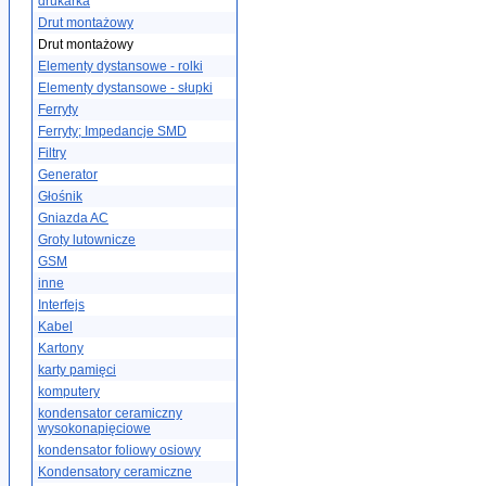
drukarka
Drut montażowy
Drut montażowy
Elementy dystansowe - rolki
Elementy dystansowe - słupki
Ferryty
Ferryty; Impedancje SMD
Filtry
Generator
Głośnik
Gniazda AC
Groty lutownicze
GSM
inne
Interfejs
Kabel
Kartony
karty pamięci
komputery
kondensator ceramiczny
wysokonapięciowe
kondensator foliowy osiowy
Kondensatory ceramiczne