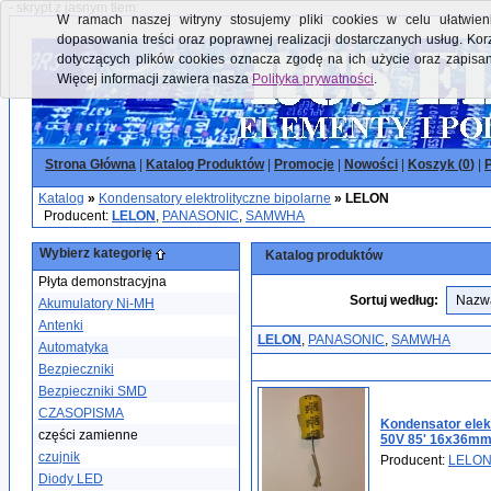
- skrypt z jasnym tłem:
W ramach naszej witryny stosujemy pliki cookies w celu ułatwieni
dopasowania treści oraz poprawnej realizacji dostarczanych usług. Kor
dotyczących plików cookies oznacza zgodę na ich użycie oraz zapisa
Więcej informacji zawiera nasza
Polityka prywatności
.
Strona Główna
|
Katalog Produktów
|
Promocje
|
Nowości
|
Koszyk (
0
)
|
P
Katalog
»
Kondensatory elektrolityczne bipolarne
»
LELON
Producent:
LELON
,
PANASONIC
,
SAMWHA
Wybierz kategorię
Katalog produktów
Płyta demonstracyjna
Sortuj według:
Akumulatory Ni-MH
Antenki
LELON
,
PANASONIC
,
SAMWHA
Automatyka
Bezpieczniki
Bezpieczniki SMD
CZASOPISMA
Kondensator elekt
części zamienne
50V 85' 16x36m
czujnik
Producent:
LELO
Diody LED