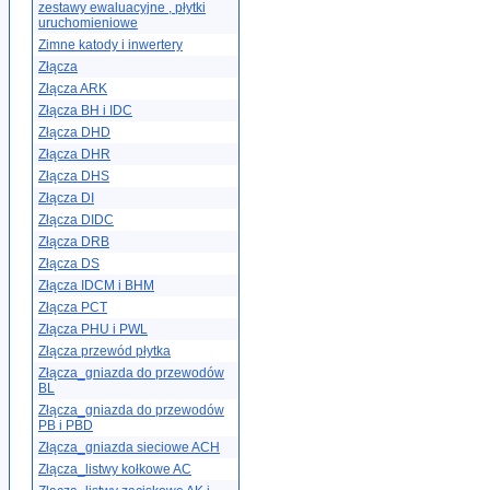
zestawy ewaluacyjne , płytki
uruchomieniowe
Zimne katody i inwertery
Złącza
Złącza ARK
Złącza BH i IDC
Złącza DHD
Złącza DHR
Złącza DHS
Złącza DI
Złącza DIDC
Złącza DRB
Złącza DS
Złącza IDCM i BHM
Złącza PCT
Złącza PHU i PWL
Złącza przewód płytka
Złącza_gniazda do przewodów
BL
Złącza_gniazda do przewodów
PB i PBD
Złącza_gniazda sieciowe ACH
Złącza_listwy kołkowe AC