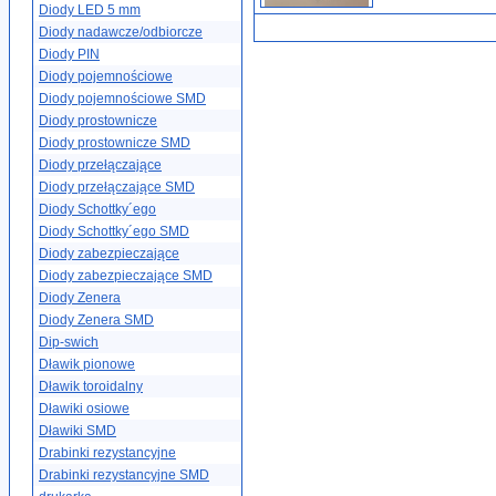
Diody LED 5 mm
Diody nadawcze/odbiorcze
Diody PIN
Diody pojemnościowe
Diody pojemnościowe SMD
Diody prostownicze
Diody prostownicze SMD
Diody przełączające
Diody przełączające SMD
Diody Schottky´ego
Diody Schottky´ego SMD
Diody zabezpieczające
Diody zabezpieczające SMD
Diody Zenera
Diody Zenera SMD
Dip-swich
Dławik pionowe
Dławik toroidalny
Dławiki osiowe
Dławiki SMD
Drabinki rezystancyjne
Drabinki rezystancyjne SMD