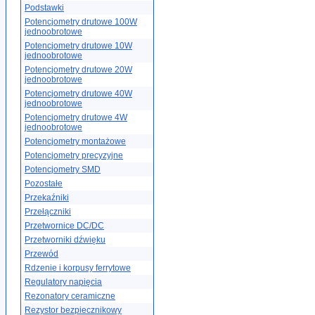
Podstawki
Potencjometry drutowe 100W
jednoobrotowe
Potencjometry drutowe 10W
jednoobrotowe
Potencjometry drutowe 20W
jednoobrotowe
Potencjometry drutowe 40W
jednoobrotowe
Potencjometry drutowe 4W
jednoobrotowe
Potencjometry montażowe
Potencjometry precyzyjne
Potencjometry SMD
Pozostałe
Przekaźniki
Przełączniki
Przetwornice DC/DC
Przetworniki dźwięku
Przewód
Rdzenie i korpusy ferrytowe
Regulatory napięcia
Rezonatory ceramiczne
Rezystor bezpiecznikowy