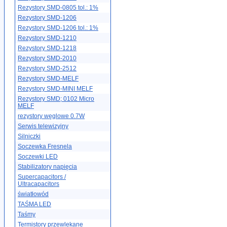
Rezystory SMD-0805 tol.: 1%
Rezystory SMD-1206
Rezystory SMD-1206 tol.: 1%
Rezystory SMD-1210
Rezystory SMD-1218
Rezystory SMD-2010
Rezystory SMD-2512
Rezystory SMD-MELF
Rezystory SMD-MINI MELF
Rezystory SMD; 0102 Micro
MELF
rezystory węglowe 0.7W
Serwis telewizyjny
Silniczki
Soczewka Fresnela
Soczewki LED
Stabilizatory napięcia
Supercapacitors /
Ultracapacitors
światłowód
TAŚMA LED
Taśmy
Termistory przewlekane