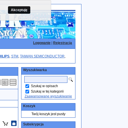
Akceptuję
Logowanie
|
Rejestracja
HILIPS
,
STM
,
TAIWAN SEMICONDUCTOR
,
Wyszukiwarka
Szukaj w opisach
Szukaj w tej kategorii
Zaawansowane wyszukiwanie
Koszyk
Twój koszyk jest pusty
Subskrypcja