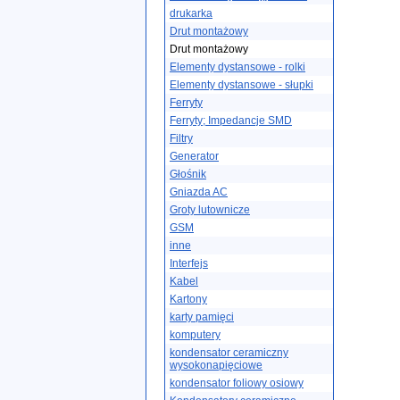
drukarka
Drut montażowy
Drut montażowy
Elementy dystansowe - rolki
Elementy dystansowe - słupki
Ferryty
Ferryty; Impedancje SMD
Filtry
Generator
Głośnik
Gniazda AC
Groty lutownicze
GSM
inne
Interfejs
Kabel
Kartony
karty pamięci
komputery
kondensator ceramiczny
wysokonapięciowe
kondensator foliowy osiowy