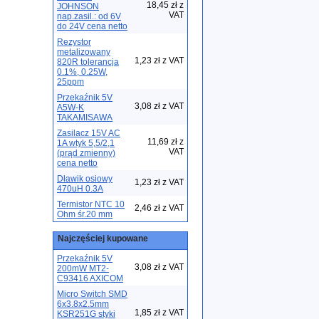
18,45 zł z
JOHNSON
VAT
nap.zasil.: od 6V
do 24V cena netto
Rezystor
metalizowany
1,23 zł z VAT
820R tolerancja
0.1%, 0.25W,
25ppm
Przekaźnik 5V
3,08 zł z VAT
A5W-K
TAKAMISAWA
Zasilacz 15V AC
11,69 zł z
1A wtyk 5,5/2,1
VAT
(prąd zmienny)
cena netto
Dławik osiowy
1,23 zł z VAT
470uH 0.3A
Termistor NTC 10
2,46 zł z VAT
Ohm śr.20 mm
Najczęściej kupowane
Przekaźnik 5V
3,08 zł z VAT
200mW MT2-
C93416 AXICOM
Micro Switch SMD
6x3.8x2.5mm
1,85 zł z VAT
KSR251G styki