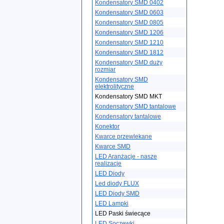
Kondensatory SMD 0402
Kondensatory SMD 0603
Kondensatory SMD 0805
Kondensatory SMD 1206
Kondensatory SMD 1210
Kondensatory SMD 1812
Kondensatory SMD duży
rozmiar
Kondensatory SMD
elektrolityczne
Kondensatory SMD MKT
Kondensatory SMD tantalowe
Kondensatory tantalowe
Konektor
Kwarce przewlekane
Kwarce SMD
LED Aranżacje - nasze
realizacje
LED Diody
Led diody FLUX
LED Diody SMD
LED Lampki
LED Paski świecące
LED Soczewki