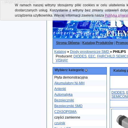
- skrypt z jasnym tłem:
W ramach naszej witryny stosujemy pliki cookies w celu ułatwienia k
dostarczanych usług. Korzystanie z witryny bez zmiany ustawień dot
urządzenia użytkownika. Więcej informacji zawiera nasza
Polityka prywa
Strona Główna
|
Katalog Produktów
|
Promoc
Katalog
»
Diody prostownicze SMD
»
PHILIPS
Producent:
DIODES
,
EEC
,
FAIRCHILD SEMI
VISHAY
Wybierz kategorię
Katalog 
Płyta demonstracyjna
Akumulatory Ni-MH
Antenki
DIODES
,
Automatyka
SEMICO
Bezpieczniki
Bezpieczniki SMD
CZASOPISMA
części zamienne
czujnik