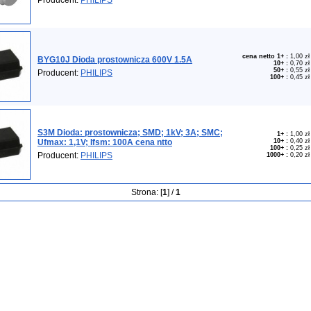
Producent:
PHILIPS
cena netto 1+
:
1,00 zł
BYG10J Dioda prostownicza 600V 1.5A
10+
:
0,70 zł
50+
:
0,55 zł
Producent:
PHILIPS
100+
:
0,45 zł
S3M Dioda: prostownicza; SMD; 1kV; 3A; SMC;
1+
:
1,00 zł
Ufmax: 1,1V; Ifsm: 100A cena ntto
10+
:
0,40 zł
100+
:
0,25 zł
Producent:
PHILIPS
1000+
:
0,20 zł
Strona: [
1
] /
1