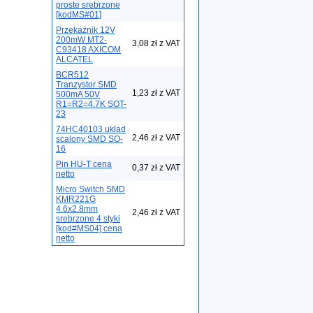
proste srebrzone
[kodMS#01]
Przekaźnik 12V
200mW MT2-
3,08 zł z VAT
C93418 AXICOM
ALCATEL
BCR512
Tranzystor SMD
1,23 zł z VAT
500mA 50V
R1=R2=4.7K SOT-
23
74HC40103 układ
2,46 zł z VAT
scalony SMD SO-
16
Pin HU-T cena
0,37 zł z VAT
netto
Micro Switch SMD
KMR221G
4.6x2.8mm
2,46 zł z VAT
srebrzone 4 styki
[kod#MS04] cena
netto