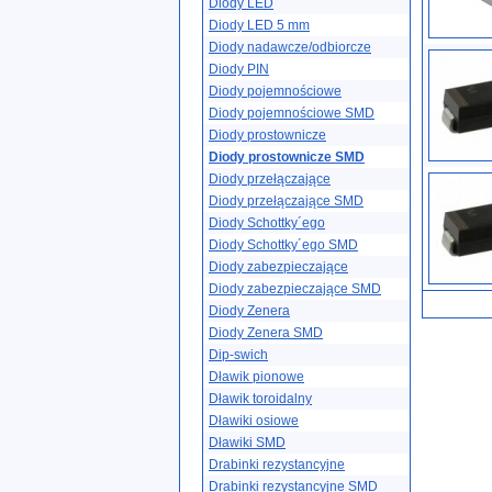
Diody LED
Diody LED 5 mm
Diody nadawcze/odbiorcze
Diody PIN
Diody pojemnościowe
Diody pojemnościowe SMD
Diody prostownicze
Diody prostownicze SMD
Diody przełączające
Diody przełączające SMD
Diody Schottky´ego
Diody Schottky´ego SMD
Diody zabezpieczające
Diody zabezpieczające SMD
Diody Zenera
Diody Zenera SMD
Dip-swich
Dławik pionowe
Dławik toroidalny
Dławiki osiowe
Dławiki SMD
Drabinki rezystancyjne
Drabinki rezystancyjne SMD