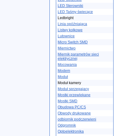
LED Sterowniki
LED Taśmy świecące
Ledbright
Linia opóźniająca
Listwy kołkowe
Lutownice
Micro Switch SMD
Miernictwo
Miernik parametrów sieci
elektrycznej
Mocowania
Modem
Moduł
Moduł kamery
Moduł sprzegajacy
Mostki przewlekane
Mostki SMD
Obudowa PC/CS
Obwody drukowane
odbiornik podczerwieni
Odgromnik
Optoelektronika