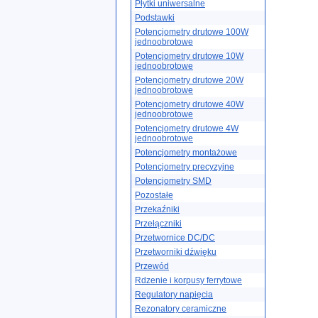
Płytki uniwersalne
Podstawki
Potencjometry drutowe 100W
jednoobrotowe
Potencjometry drutowe 10W
jednoobrotowe
Potencjometry drutowe 20W
jednoobrotowe
Potencjometry drutowe 40W
jednoobrotowe
Potencjometry drutowe 4W
jednoobrotowe
Potencjometry montażowe
Potencjometry precyzyjne
Potencjometry SMD
Pozostałe
Przekaźniki
Przełączniki
Przetwornice DC/DC
Przetworniki dźwięku
Przewód
Rdzenie i korpusy ferrytowe
Regulatory napięcia
Rezonatory ceramiczne