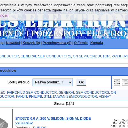
orzystania z witryny, właściwego dopasowania treści oraz poprawnej realizacji
yczących plików cookies oznacza zgodę na ich użycie oraz zapisanie w pamięci
tności
.
je
|
Nowości
|
Koszyk (
0
)
|
Przechowalnia (
0
)
|
O Firmie
|
Kontakt
CONDUCTOR
,
GENERAL SEMICONDUCTORS
,
ON SEMICONDUCTOR
,
PANJIT
,
P
produktów
Sortuj według:
EEC
,
FAIRCHILD SEMICONDUCTOR
,
GENERAL SEMICONDUCTORS
,
ON
NDUCTOR
,
PANJIT
,
PHILIPS
,
STM
,
TAIWAN SEMICONDUCTOR
,
VISHAY
Strona: [
1
] /
1
BYD37D 0.6 A, 200 V, SILICON, SIGNAL DIODE
1+
:
1,00 zł
cena netto
10+
:
0,60 zł
100+
:
0,50 zł