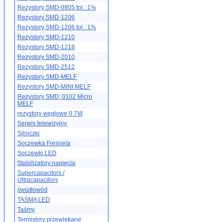
Rezystory SMD-0805 tol.: 1%
Rezystory SMD-1206
Rezystory SMD-1206 tol.: 1%
Rezystory SMD-1210
Rezystory SMD-1218
Rezystory SMD-2010
Rezystory SMD-2512
Rezystory SMD-MELF
Rezystory SMD-MINI MELF
Rezystory SMD; 0102 Micro
MELF
rezystory węglowe 0.7W
Serwis telewizyjny
Silniczki
Soczewka Fresnela
Soczewki LED
Stabilizatory napięcia
Supercapacitors /
Ultracapacitors
światłowód
TAŚMA LED
Taśmy
Termistory przewlekane