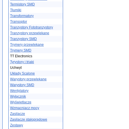
Termistory SMD
Tłumiki
Transformatory
Transoptor
Tranzystory Fototranzystory
Tranzystory przewlekane
Tranzystory SMD
Trymery przewlekane
Trymery SMD
TT Electronics
Tyrystory i triaki
Uchwyt
Układy Scalone
Warystory przewlekane
Warystory SMD
Wentylatory
Wyłącznik
Wyświetlacze
Wzmacniacz mocy
Zasilacze
Zasilacze stałoprądowe
Zestawy