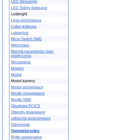
LED Sterowniki
LED Taśmy świecące
Ledbright
Linia opóźniająca
Listwy kołkowe
Lutownice
Micro Switch SMD
Miernictwo
Miernik parametrów sieci
elektrycznej
Mocowania
Modem
Moduł
Moduł kamery
Moduł sprzegajacy
Mostki przewlekane
Mostki SMD
Obudowa PC/CS
Obwody drukowane
odbiornik podczerwieni
Odgromnik
Optoelektronika
Płytki uniwersalne