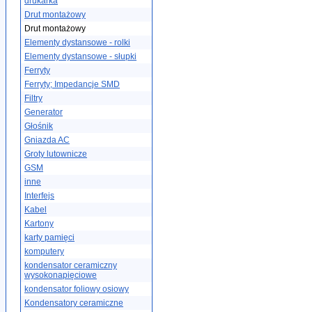
drukarka
Drut montażowy
Drut montażowy
Elementy dystansowe - rolki
Elementy dystansowe - słupki
Ferryty
Ferryty; Impedancje SMD
Filtry
Generator
Głośnik
Gniazda AC
Groty lutownicze
GSM
inne
Interfejs
Kabel
Kartony
karty pamięci
komputery
kondensator ceramiczny
wysokonapięciowe
kondensator foliowy osiowy
Kondensatory ceramiczne