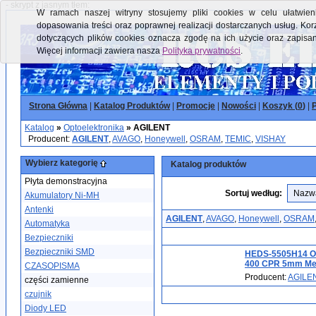
- skrypt z jasnym tłem:
W ramach naszej witryny stosujemy pliki cookies w celu ułatwieni
dopasowania treści oraz poprawnej realizacji dostarczanych usług. Kor
dotyczących plików cookies oznacza zgodę na ich użycie oraz zapisa
Więcej informacji zawiera nasza
Polityka prywatności
.
Strona Główna
|
Katalog Produktów
|
Promocje
|
Nowości
|
Koszyk (
0
)
|
P
Katalog
»
Optoelektronika
»
AGILENT
Producent:
AGILENT
,
AVAGO
,
Honeywell
,
OSRAM
,
TEMIC
,
VISHAY
Wybierz kategorię
Katalog produktów
Płyta demonstracyjna
Sortuj według:
Akumulatory Ni-MH
Antenki
AGILENT
,
AVAGO
,
Honeywell
,
OSRAM
Automatyka
Bezpieczniki
Bezpieczniki SMD
HEDS-5505H14 Op
400 CPR 5mm Met
CZASOPISMA
Producent:
AGILE
części zamienne
czujnik
Diody LED