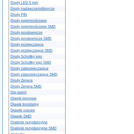
Diody LED 5 mm
Diody nadawcze/odbiorcze
Diody PIN
Diody pojemnościowe
Diody pojemnościowe SMD
Diody prostownicze
Diody prostownicze SMD
Diody przełączające
Diody przełączające SMD
Diody Schottky´ego
Diody Schottky´ego SMD
Diody zabezpieczające
Diody zabezpieczające SMD
Diody Zenera
Diody Zenera SMD
Dip-swich
Dławik pionowe
Dławik toroidalny
Dławiki osiowe
Dławiki SMD
Drabinki rezystancyjne
Drabinki rezystancyjne SMD