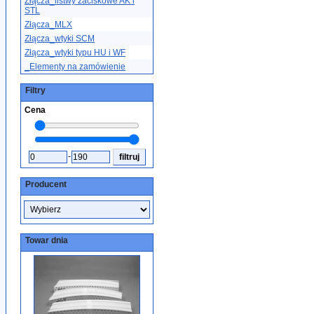
Złącza_listwy zaciskowe AK i
STL
Złącza_MLX
Złącza_wtyki SCM
Złącza_wtyki typu HU i WF
_Elementy na zamówienie
Filtry
Cena
-
Producent
Towar dnia