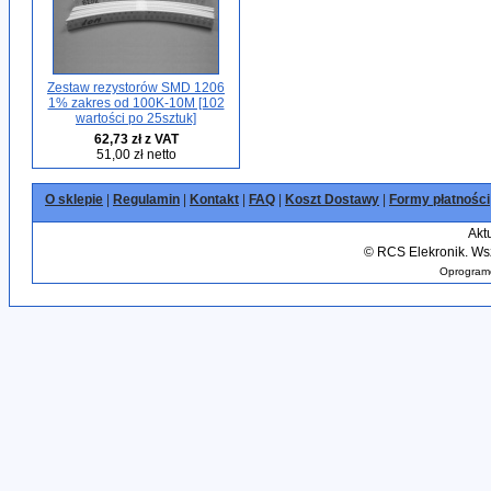
Zestaw rezystorów SMD 1206
1% zakres od 100K-10M [102
wartości po 25sztuk]
62,73 zł z VAT
51,00 zł netto
O sklepie
|
Regulamin
|
Kontakt
|
FAQ
|
Koszt Dostawy
|
Formy płatności
Akt
©
RCS Elekronik. Wsz
Oprogramo