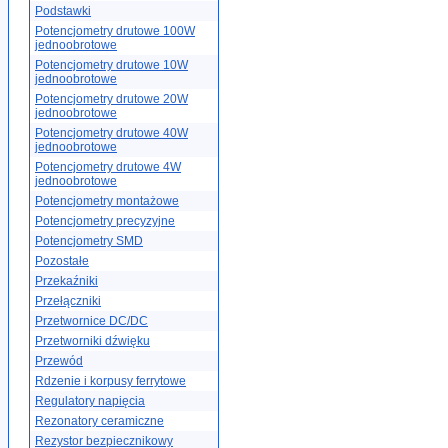
Podstawki
Potencjometry drutowe 100W
jednoobrotowe
Potencjometry drutowe 10W
jednoobrotowe
Potencjometry drutowe 20W
jednoobrotowe
Potencjometry drutowe 40W
jednoobrotowe
Potencjometry drutowe 4W
jednoobrotowe
Potencjometry montażowe
Potencjometry precyzyjne
Potencjometry SMD
Pozostałe
Przekaźniki
Przełączniki
Przetwornice DC/DC
Przetworniki dźwięku
Przewód
Rdzenie i korpusy ferrytowe
Regulatory napięcia
Rezonatory ceramiczne
Rezystor bezpiecznikowy