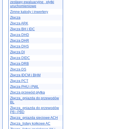
zestawy ewaluacyjne , płytki
uruchomieniowe
Zimne katody i inwertery
Złącza
Złącza ARK
Złącza BH i IDC
Złącza DHD
Złącza DHR
Złącza DHS
Złącza DI
Złącza DIDC
Złącza DRB
Złącza DS
Złącza IDCM i BHM
Złącza PCT
Złącza PHU i PWL
Złącza przewód płytka
Złącza_gniazda do przewodów
BL
Złącza_gniazda do przewodów
PB i PBD
Złącza_gniazda sieciowe ACH
Złącza_listwy kołkowe AC