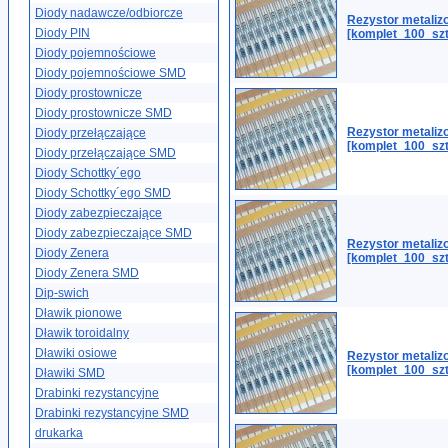
Diody nadawcze/odbiorcze
Rezystor metali
Diody PIN
[komplet_100_szt
Diody pojemnościowe
Diody pojemnościowe SMD
Diody prostownicze
Diody prostownicze SMD
Rezystor metaliz
Diody przełączające
[komplet_100_szt
Diody przełączające SMD
Diody Schottky´ego
Diody Schottky´ego SMD
Diody zabezpieczające
Diody zabezpieczające SMD
Rezystor metali
Diody Zenera
[komplet_100_sz
Diody Zenera SMD
Dip-swich
Dławik pionowe
Dławik toroidalny
Dławiki osiowe
Rezystor metali
[komplet_100_szt
Dławiki SMD
Drabinki rezystancyjne
Drabinki rezystancyjne SMD
drukarka