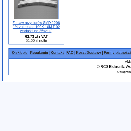
Zestaw rezystorów SMD 1206
1% zakres od 100K-10M [102
wartości po 25sztuk]
62,73 zł z VAT
51,00 zł netto
O sklepie
|
Regulamin
|
Kontakt
|
FAQ
|
Koszt Dostawy
|
Formy płatności
Akt
©
RCS Elekronik. Wsz
Oprogramo