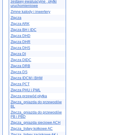
zestawy ewaluacyjne , płytki
uruchomieniowe
Zimne katody i inwertery
Złącza
Złącza ARK
Złącza BH i IDC
Złącza DHD
Złącza DHR
Złącza DHS
Złącza DI
Złącza DIDC
Złącza DRB
Złącza DS
Złącza IDCM i BHM
Złącza PCT
Złącza PHU i PWL
Złącza przewód płytka
Złącza_gniazda do przewodów
BL
Złącza_gniazda do przewodów
PB i PBD
Złącza_gniazda sieciowe ACH
Złącza_listwy kołkowe AC
Złącza_listwy zaciskowe AK i