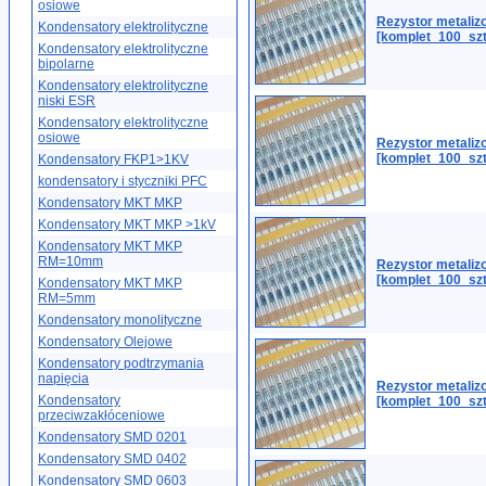
osiowe
Rezystor metali
Kondensatory elektrolityczne
[komplet_100_sz
Kondensatory elektrolityczne
bipolarne
Kondensatory elektrolityczne
niski ESR
Kondensatory elektrolityczne
osiowe
Rezystor metali
[komplet_100_sz
Kondensatory FKP1>1KV
kondensatory i styczniki PFC
Kondensatory MKT MKP
Kondensatory MKT MKP >1kV
Kondensatory MKT MKP
RM=10mm
Rezystor metaliz
[komplet_100_szt
Kondensatory MKT MKP
RM=5mm
Kondensatory monolityczne
Kondensatory Olejowe
Kondensatory podtrzymania
napięcia
Rezystor metali
Kondensatory
[komplet_100_sz
przeciwzakłóceniowe
Kondensatory SMD 0201
Kondensatory SMD 0402
Kondensatory SMD 0603