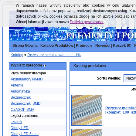
- skrypt z jasnym tłem:
W ramach naszej witryny stosujemy pliki cookies w celu ułatwieni
dopasowania treści oraz poprawnej realizacji dostarczanych usług. Kor
dotyczących plików cookies oznacza zgodę na ich użycie oraz zapisa
Więcej informacji zawiera nasza
Polityka prywatności
.
Strona Główna
|
Katalog Produktów
|
Promocje
|
Nowości
|
Koszyk (
0
)
|
P
Katalog
»
Rezystory metalizowane tol.: 1%
Wybierz kategorię
Katalog produktów
Płyta demonstracyjna
Sortuj według:
Akumulatory Ni-MH
Antenki
Str
Automatyka
Bezpieczniki
Bezpieczniki SMD
Rezystor metali
CZASOPISMA
[komplet_100_szt
części zamienne
czujnik
Diody LED
Diody LED 5 mm