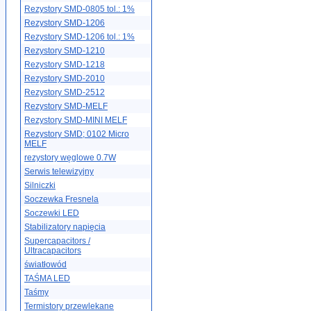
Rezystory SMD-0805 tol.: 1%
Rezystory SMD-1206
Rezystory SMD-1206 tol.: 1%
Rezystory SMD-1210
Rezystory SMD-1218
Rezystory SMD-2010
Rezystory SMD-2512
Rezystory SMD-MELF
Rezystory SMD-MINI MELF
Rezystory SMD; 0102 Micro
MELF
rezystory węglowe 0.7W
Serwis telewizyjny
Silniczki
Soczewka Fresnela
Soczewki LED
Stabilizatory napięcia
Supercapacitors /
Ultracapacitors
światłowód
TAŚMA LED
Taśmy
Termistory przewlekane