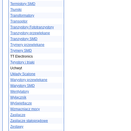
Termistory SMD
Tłumiki
Transformatory
Transoptor
Tranzystory Fototranzystory
Tranzystory przewlekane
Tranzystory SMD
Trymery przewlekane
Trymery SMD
TT Electronics
Tyrystory i triaki
Uchwyt
Układy Scalone
Warystory przewlekane
Warystory SMD
Wentylatory
Wyłącznik
Wyświetlacze
Wzmacniacz mocy
Zasilacze
Zasilacze stałoprądowe
Zestawy