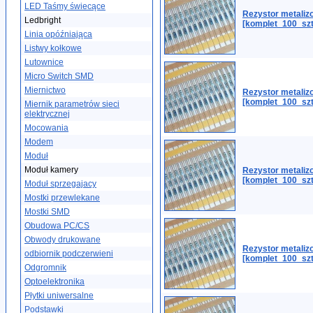
LED Taśmy świecące
Rezystor metali
Ledbright
[komplet_100_szt
Linia opóźniająca
Listwy kołkowe
Lutownice
Micro Switch SMD
Miernictwo
Rezystor metaliz
[komplet_100_szt
Miernik parametrów sieci
elektrycznej
Mocowania
Modem
Moduł
Moduł kamery
Rezystor metaliz
[komplet_100_szt
Moduł sprzegajacy
Mostki przewlekane
Mostki SMD
Obudowa PC/CS
Obwody drukowane
Rezystor metali
odbiornik podczerwieni
[komplet_100_szt
Odgromnik
Optoelektronika
Płytki uniwersalne
Podstawki