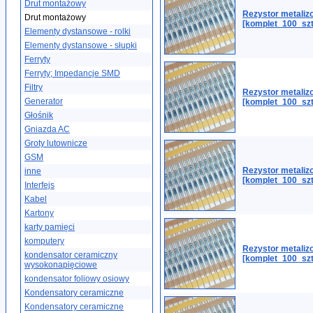
Drut montażowy
Rezystor metaliz
Drut montażowy
[komplet_100_szt
Elementy dystansowe - rolki
Elementy dystansowe - słupki
Ferryty
Ferryty; Impedancje SMD
Filtry
Rezystor metali
Generator
[komplet_100_szt
Głośnik
Gniazda AC
Groty lutownicze
GSM
Rezystor metali
inne
[komplet_100_sz
Interfejs
Kabel
Kartony
karty pamięci
komputery
Rezystor metali
kondensator ceramiczny
[komplet_100_szt
wysokonapięciowe
kondensator foliowy osiowy
Kondensatory ceramiczne
Kondensatory ceramiczne