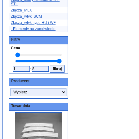
STL
Złącza_MLX
Złącza_wtyki SCM
Złącza_wtyki typu HU i WF
_Elementy na zamówienie
Filtry
Cena
-
Producent
Towar dnia