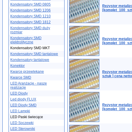
Kondensatory SMD 0805
Rezystor metaliz
[komplet_100_szt
Kondensatory SMD 1206
Kondensatory SMD 1210
Kondensatory SMD 1812
Kondensatory SMD duży
rozmiar
Kondensatory SMD
Rezystor metali
elektrolityczne
[komplet_100_szt
Kondensatory SMD MKT
Kondensatory SMD tantalowe
Kondensatory tantalowe
Konektor
Kwarce przewlekane
Rezystor metaliz
sztuk ] cena netto
Kwarce SMD
LED Aranżacje - nasze
realizacje
LED Diody
Led diody FLUX
Rezystor metali
LED Diody SMD
[komplet_100_sz
LED Lampki
LED Paski świecące
LED Soczewki
LED Sterowniki