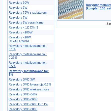
Rezystory 60W
Rezystor metali
Rezystory 6W
[komplet_100_szt
Rezystory 75W z radiatorem
Rezystory 7W
Rezystory 9W ceramiczne
Str
Rezystory < 1Ω [Ohm]
Rezystory >100W
Rezystory >10W
REGULOWANE
Rezystory metalizowane tol.:
0.1%
Rezystory metalizowane tol.:
0.25%
Rezystory metalizowane tol.:
0.5%
Rezystory metalizowane tol.:
1%
Rezystory SMD 3W
Rezystory SMD tolerancja 0.1%
Rezystory SMD większe moce
Rezystory SMD-0402
Rezystory SMD-0603
Rezystory SMD-0603 tol.: 1%
Rezystory SMD-0805