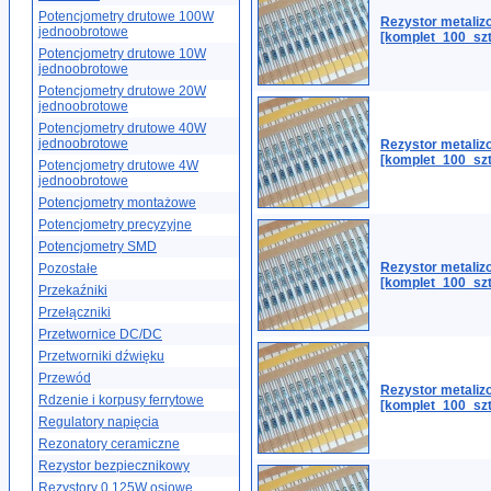
Potencjometry drutowe 100W
Rezystor metali
jednoobrotowe
[komplet_100_sz
Potencjometry drutowe 10W
jednoobrotowe
Potencjometry drutowe 20W
jednoobrotowe
Potencjometry drutowe 40W
jednoobrotowe
Rezystor metali
[komplet_100_sz
Potencjometry drutowe 4W
jednoobrotowe
Potencjometry montażowe
Potencjometry precyzyjne
Potencjometry SMD
Rezystor metali
Pozostałe
[komplet_100_sz
Przekaźniki
Przełączniki
Przetwornice DC/DC
Przetworniki dźwięku
Przewód
Rezystor metali
Rdzenie i korpusy ferrytowe
[komplet_100_sz
Regulatory napięcia
Rezonatory ceramiczne
Rezystor bezpiecznikowy
Rezystory 0.125W osiowe