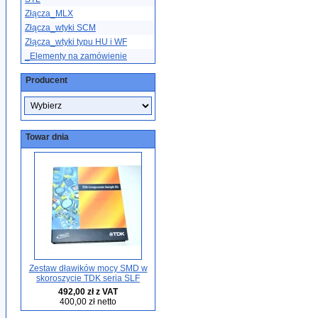
Złącza_MLX
Złącza_wtyki SCM
Złącza_wtyki typu HU i WF
_Elementy na zamówienie
Producent
Towar dnia
Zestaw dławików mocy SMD w
skoroszycie TDK seria SLF
492,00 zł z VAT
400,00 zł netto