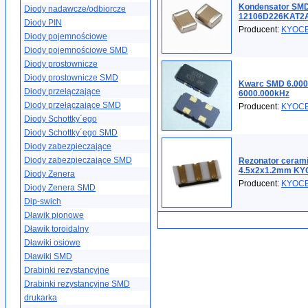
Kondensator SMD
Diody nadawcze/odbiorcze
12106D226KAT2
Diody PIN
Producent:
KYOC
Diody pojemnościowe
Diody pojemnościowe SMD
Diody prostownicze
Diody prostownicze SMD
Kwarc SMD 6.00
Diody przełączające
6000.000kHz
Diody przełączające SMD
Producent:
KYOC
Diody Schottky´ego
Diody Schottky´ego SMD
Diody zabezpieczające
Diody zabezpieczające SMD
Rezonator ceram
4.5x2x1.2mm K
Diody Zenera
Producent:
KYOC
Diody Zenera SMD
Dip-swich
Dławik pionowe
Dławik toroidalny
Dławiki osiowe
Dławiki SMD
Drabinki rezystancyjne
Drabinki rezystancyjne SMD
drukarka