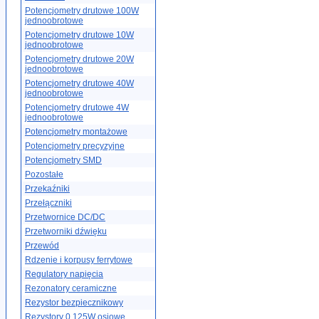
Potencjometry drutowe 100W
jednoobrotowe
Potencjometry drutowe 10W
jednoobrotowe
Potencjometry drutowe 20W
jednoobrotowe
Potencjometry drutowe 40W
jednoobrotowe
Potencjometry drutowe 4W
jednoobrotowe
Potencjometry montażowe
Potencjometry precyzyjne
Potencjometry SMD
Pozostałe
Przekaźniki
Przełączniki
Przetwornice DC/DC
Przetworniki dźwięku
Przewód
Rdzenie i korpusy ferrytowe
Regulatory napięcia
Rezonatory ceramiczne
Rezystor bezpiecznikowy
Rezystory 0.125W osiowe