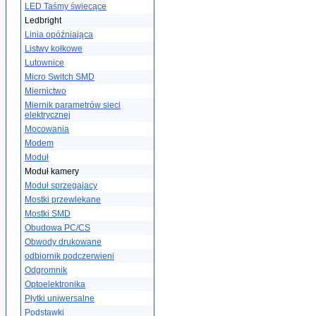
LED Taśmy świecące
Ledbright
Linia opóźniająca
Listwy kołkowe
Lutownice
Micro Switch SMD
Miernictwo
Miernik parametrów sieci
elektrycznej
Mocowania
Modem
Moduł
Moduł kamery
Moduł sprzegajacy
Mostki przewlekane
Mostki SMD
Obudowa PC/CS
Obwody drukowane
odbiornik podczerwieni
Odgromnik
Optoelektronika
Płytki uniwersalne
Podstawki