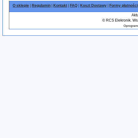
O sklepie
|
Regulamin
|
Kontakt
|
FAQ
|
Koszt Dostawy
|
Formy płatności
Akt
©
RCS Elekronik. Wsz
Oprogramo