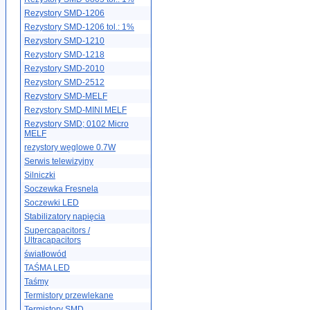
Rezystory SMD-1206
Rezystory SMD-1206 tol.: 1%
Rezystory SMD-1210
Rezystory SMD-1218
Rezystory SMD-2010
Rezystory SMD-2512
Rezystory SMD-MELF
Rezystory SMD-MINI MELF
Rezystory SMD; 0102 Micro
MELF
rezystory węglowe 0.7W
Serwis telewizyjny
Silniczki
Soczewka Fresnela
Soczewki LED
Stabilizatory napięcia
Supercapacitors /
Ultracapacitors
światłowód
TAŚMA LED
Taśmy
Termistory przewlekane
Termistory SMD