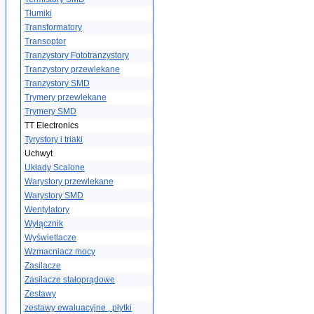
Tłumiki
Transformatory
Transoptor
Tranzystory Fototranzystory
Tranzystory przewlekane
Tranzystory SMD
Trymery przewlekane
Trymery SMD
TT Electronics
Tyrystory i triaki
Uchwyt
Układy Scalone
Warystory przewlekane
Warystory SMD
Wentylatory
Wyłącznik
Wyświetlacze
Wzmacniacz mocy
Zasilacze
Zasilacze stałoprądowe
Zestawy
zestawy ewaluacyjne , płytki