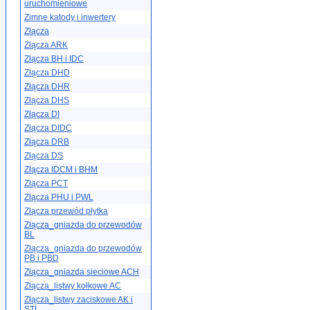
uruchomieniowe
Zimne katody i inwertery
Złącza
Złącza ARK
Złącza BH i IDC
Złącza DHD
Złącza DHR
Złącza DHS
Złącza DI
Złącza DIDC
Złącza DRB
Złącza DS
Złącza IDCM i BHM
Złącza PCT
Złącza PHU i PWL
Złącza przewód płytka
Złącza_gniazda do przewodów
BL
Złącza_gniazda do przewodów
PB i PBD
Złącza_gniazda sieciowe ACH
Złącza_listwy kołkowe AC
Złącza_listwy zaciskowe AK i
STL