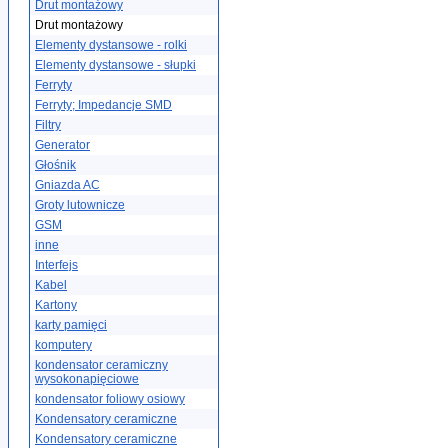
Drut montażowy
Drut montażowy
Elementy dystansowe - rolki
Elementy dystansowe - słupki
Ferryty
Ferryty; Impedancje SMD
Filtry
Generator
Głośnik
Gniazda AC
Groty lutownicze
GSM
inne
Interfejs
Kabel
Kartony
karty pamięci
komputery
kondensator ceramiczny
wysokonapięciowe
kondensator foliowy osiowy
Kondensatory ceramiczne
Kondensatory ceramiczne