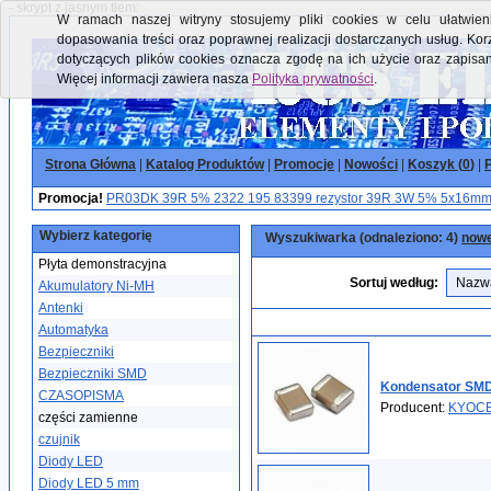
- skrypt z jasnym tłem:
W ramach naszej witryny stosujemy pliki cookies w celu ułatwieni
dopasowania treści oraz poprawnej realizacji dostarczanych usług. Kor
dotyczących plików cookies oznacza zgodę na ich użycie oraz zapisa
Więcej informacji zawiera nasza
Polityka prywatności
.
Strona Główna
|
Katalog Produktów
|
Promocje
|
Nowości
|
Koszyk (
0
)
|
P
Promocja!
PR03DK 39R 5% 2322 195 83399 rezystor 39R 3W 5% 5x16mm [
Wybierz kategorię
Wyszukiwarka (odnaleziono: 4)
nowe
Płyta demonstracyjna
Sortuj według:
Akumulatory Ni-MH
Antenki
Automatyka
Bezpieczniki
Bezpieczniki SMD
Kondensator SMD
CZASOPISMA
Producent:
KYOC
części zamienne
czujnik
Diody LED
Diody LED 5 mm