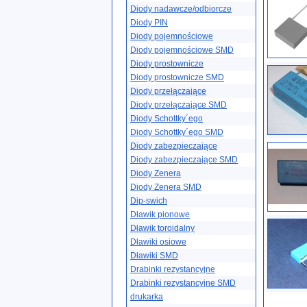
Diody nadawcze/odbiorcze
Diody PIN
Diody pojemnościowe
Diody pojemnościowe SMD
Diody prostownicze
Diody prostownicze SMD
Diody przełączające
Diody przełączające SMD
Diody Schottky´ego
Diody Schottky´ego SMD
Diody zabezpieczające
Diody zabezpieczające SMD
Diody Zenera
Diody Zenera SMD
Dip-swich
Dławik pionowe
Dławik toroidalny
Dławiki osiowe
Dławiki SMD
Drabinki rezystancyjne
Drabinki rezystancyjne SMD
drukarka