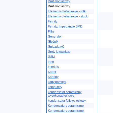
Drut montażowy
Drut montażowy
Elementy dystansowe - rolki
Elementy dystansowe - słupki
Ferryty
Ferryty; Impedancje SMD
Filtry
Generator
Głośnik
Gniazda AC
Groty lutownicze
GSM
inne
Interfejs
Kabel
Kartony
karty pamięci
komputery
kondensator ceramiczny
wysokonapięciowe
kondensator foliowy osiowy
Kondensatory ceramiczne
Kondensatory ceramiczne