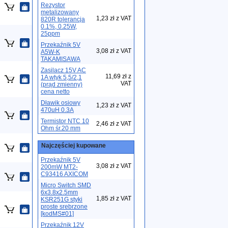
Rezystor
metalizowany
1,23 zł z VAT
820R tolerancja
0.1%, 0.25W,
25ppm
Przekaźnik 5V
3,08 zł z VAT
A5W-K
TAKAMISAWA
Zasilacz 15V AC
11,69 zł z
1A wtyk 5,5/2,1
VAT
(prąd zmienny)
cena netto
Dławik osiowy
1,23 zł z VAT
470uH 0.3A
Termistor NTC 10
2,46 zł z VAT
Ohm śr.20 mm
Najczęściej kupowane
Przekaźnik 5V
3,08 zł z VAT
200mW MT2-
C93416 AXICOM
Micro Switch SMD
6x3.8x2.5mm
1,85 zł z VAT
KSR251G styki
proste srebrzone
[kodMS#01]
Przekaźnik 12V