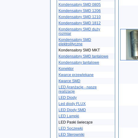
Kondensatory SMD 0805
Kondensatory SMD 1206
Kondensatory SMD 1210
Kondensatory SMD 1812
Kondensatory SMD duży
rozmiar
Kondensatory SMD
elektrolityczne
Kondensatory SMD MKT
Kondensatory SMD tantalowe
Kondensatory tantalowe
Konektor
Kwarce przewlekane
Kwarce SMD
LED Aranżacje - nasze
realizacje
LED Diody
Led diody FLUX
LED Diody SMD
LED Lampki
LED Paski świecące
LED Soczewki
LED Sterowniki