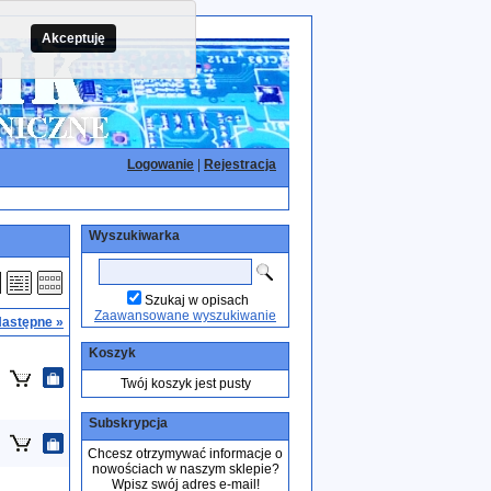
Akceptuję
Logowanie
|
Rejestracja
Wyszukiwarka
Szukaj w opisach
Zaawansowane wyszukiwanie
astępne »
Koszyk
Twój koszyk jest pusty
Subskrypcja
Chcesz otrzymywać informacje o
nowościach w naszym sklepie?
Wpisz swój adres e-mail!