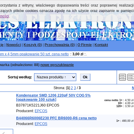
orzystania z witryny, właściwego dopasowania treści oraz poprawnej realizacji
yczących plików cookies oznacza zgodę na ich użycie oraz zapisanie w pamięci
tności
.
je
|
Nowości
|
Koszyk (
0
)
|
Przechowalnia (
0
)
|
O Firmie
|
Kontakt
 x 4,5mm opakowanie 50 szt. cena netto
::
3,00 zł
::.
arka (odnaleziono: 88)
nowe wyszukiwanie
Sortuj według:
Strona: [
1
]
2
3
/
3
N
Kondensator SMD 1206 220pF 50V COG 5%
[opakowanie 100 sztuk]
cena netto 1+
:
4,50 zł
10+
:
4,00 zł
B37871K5221J60 EPCOS
120+
:
3,50 zł
Producent:
EPCOS
B44066R6006E230 PFC BR6000-R6 cena netto
1+
:
490,00 zł
Producent:
EPCOS