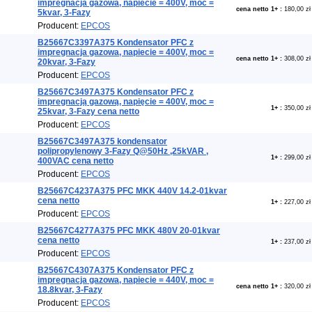
impregnacja gazowa, napiecie = 400V, moc =
cena netto 1+
:
180,00 zł
5kvar, 3-Fazy
Producent:
EPCOS
B25667C3397A375 Kondensator PFC z
impregnacja gazowa, napiecie = 400V, moc =
cena netto 1+
:
308,00 zł
20kvar, 3-Fazy
Producent:
EPCOS
B25667C3497A375 Kondensator PFC z
impregnacją gazową, napięcie = 400V, moc =
1+
:
350,00 zł
25kvar, 3-Fazy cena netto
Producent:
EPCOS
B25667C3497A375 kondensator
polipropylenowy 3-Fazy Q@50Hz ,25kVAR ,
1+
:
299,00 zł
400VAC cena netto
Producent:
EPCOS
B25667C4237A375 PFC MKK 440V 14.2-01kvar
cena netto
1+
:
227,00 zł
Producent:
EPCOS
B25667C4277A375 PFC MKK 480V 20-01kvar
cena netto
1+
:
237,00 zł
Producent:
EPCOS
B25667C4307A375 Kondensator PFC z
impregnacja gazowa, napiecie = 440V, moc =
cena netto 1+
:
320,00 zł
18.8kvar, 3-Fazy
Producent:
EPCOS