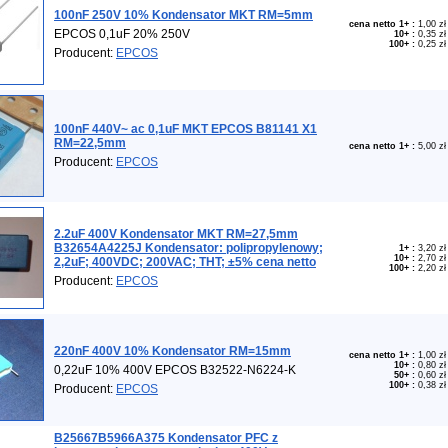
100nF 250V 10% Kondensator MKT RM=5mm
cena netto 1+
:
1,00 zł
EPCOS 0,1uF 20% 250V
10+
:
0,35 zł
100+
:
0,25 zł
Producent:
EPCOS
100nF 440V~ ac 0,1uF MKT EPCOS B81141 X1
RM=22,5mm
cena netto 1+
:
5,00 zł
Producent:
EPCOS
2.2uF 400V Kondensator MKT RM=27,5mm
B32654A4225J Kondensator: polipropylenowy;
1+
:
3,20 zł
10+
:
2,70 zł
2,2uF; 400VDC; 200VAC; THT; ±5% cena netto
100+
:
2,20 zł
Producent:
EPCOS
220nF 400V 10% Kondensator RM=15mm
cena netto 1+
:
1,00 zł
10+
:
0,80 zł
0,22uF 10% 400V EPCOS B32522-N6224-K
50+
:
0,60 zł
100+
:
0,38 zł
Producent:
EPCOS
B25667B5966A375 Kondensator PFC z