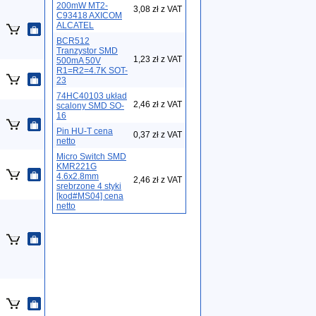
200mW MT2-
3,08 zł z VAT
C93418 AXICOM
ALCATEL
BCR512
Tranzystor SMD
1,23 zł z VAT
500mA 50V
R1=R2=4.7K SOT-
23
74HC40103 układ
2,46 zł z VAT
scalony SMD SO-
16
Pin HU-T cena
0,37 zł z VAT
netto
Micro Switch SMD
KMR221G
4.6x2.8mm
2,46 zł z VAT
srebrzone 4 styki
[kod#MS04] cena
netto