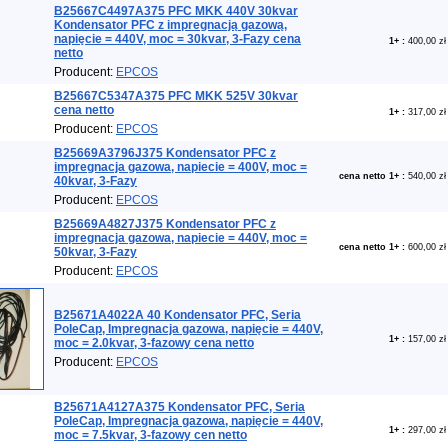
B25667C4497A375 PFC MKK 440V 30kvar
Kondensator PFC z impregnacją gazową,
napięcie = 440V, moc = 30kvar, 3-Fazy cena
1+
:
400,00 zł
netto
Producent:
EPCOS
B25667C5347A375 PFC MKK 525V 30kvar
cena netto
1+
:
317,00 zł
Producent:
EPCOS
B25669A3796J375 Kondensator PFC z
impregnacja gazowa, napiecie = 400V, moc =
cena netto 1+
:
540,00 zł
40kvar, 3-Fazy
Producent:
EPCOS
B25669A4827J375 Kondensator PFC z
impregnacja gazowa, napiecie = 440V, moc =
cena netto 1+
:
600,00 zł
50kvar, 3-Fazy
Producent:
EPCOS
B25671A4022A 40 Kondensator PFC, Seria
PoleCap, Impregnacja gazowa, napięcie = 440V,
1+
:
157,00 zł
moc = 2.0kvar, 3-fazowy cena netto
Producent:
EPCOS
B25671A4127A375 Kondensator PFC, Seria
PoleCap, Impregnacja gazowa, napięcie = 440V,
1+
:
297,00 zł
moc = 7.5kvar, 3-fazowy cen netto