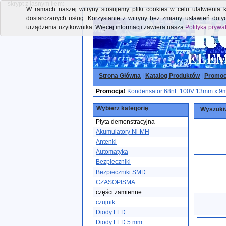
- skrypt z jasnym tłem:
W ramach naszej witryny stosujemy pliki cookies w celu ułatwienia k
dostarczanych usług. Korzystanie z witryny bez zmiany ustawień dot
urządzenia użytkownika. Więcej informacji zawiera nasza
Polityka prywa
Strona Główna
|
Katalog Produktów
|
Promoc
Promocja!
Kondensator 68nF 100V 13mm x 9mm
Wybierz kategorię
Wyszukiw
Płyta demonstracyjna
Akumulatory Ni-MH
Antenki
Automatyka
Bezpieczniki
Bezpieczniki SMD
CZASOPISMA
części zamienne
czujnik
Diody LED
Diody LED 5 mm