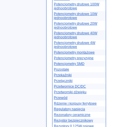
Potencjometry drutowe 100W
jednoobrotowe
Potencjometry drutowe 10W
jednoobrotowe
Potencjometry drutowe 20W
jednoobrotowe
Potencjometry drutowe 40W
jednoobrotowe
Potencjometry drutowe 4W
jednoobrotowe
Potencjometry montażowe
Potencjometry precyzyjne
Potencjometry SMD
Pozostałe
Przekaźniki
Przełączniki
Przetwornice DC/DC
Przetworniki dźwięku
Przewód
Rdzenie i korpusy ferrytowe
Regulatory napięcia
Rezonatory ceramiczne
Rezystor bezpiecznikowy
Rezystory 0.125W osiowe