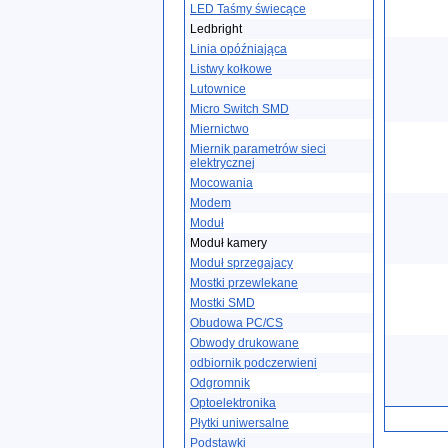
LED Taśmy świecące
Ledbright
Linia opóźniająca
Listwy kołkowe
Lutownice
Micro Switch SMD
Miernictwo
Miernik parametrów sieci
elektrycznej
Mocowania
Modem
Moduł
Moduł kamery
Moduł sprzegajacy
Mostki przewlekane
Mostki SMD
Obudowa PC/CS
Obwody drukowane
odbiornik podczerwieni
Odgromnik
Optoelektronika
Płytki uniwersalne
Podstawki