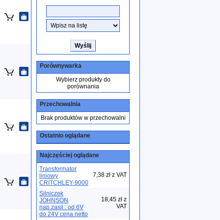
Porównywarka
Wybierz produkty do
porównania
Przechowalnia
Brak produktów w przechowalni
Ostatnio oglądane
Najczęściej oglądane
Transformator
7,38 zł z VAT
liniowy
CRITCHLEY-9000
Silniczek
18,45 zł z
JOHNSON
VAT
nap.zasil.: od 6V
do 24V cena netto