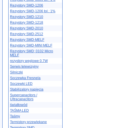
Rezystory SMD-1206
Rezystory SMD-1206 tol.: 1%
Rezystory SMD-1210
Rezystory SMD-1218
Rezystory SMD-2010
Rezystory SMD-2512
Rezystory SMD-MELF
Rezystory SMD-MINI MELF
Rezystory SMD; 0102 Micro
MELF
rezystory węglowe 0.7W
Serwis telewizyjny
Silniczki
Soczewka Fresnela
Soczewki LED
Stabilizatory napięcia
Supercapacitors /
Ultracapacitors
światłowód
TAŚMA LED
Taśmy
Termistory przewlekane
Termistory SMD