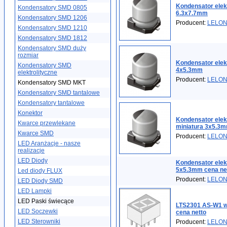
Kondensator elek
Kondensatory SMD 0805
6.3x7.7mm
Kondensatory SMD 1206
Producent:
LELO
Kondensatory SMD 1210
Kondensatory SMD 1812
Kondensatory SMD duży
rozmiar
Kondensator elek
Kondensatory SMD
4x5.3mm
elektrolityczne
Producent:
LELO
Kondensatory SMD MKT
Kondensatory SMD tantalowe
Kondensatory tantalowe
Konektor
Kondensator elek
Kwarce przewlekane
miniatura 3x5.3
Kwarce SMD
Producent:
LELO
LED Aranżacje - nasze
realizacje
LED Diody
Kondensator elek
5x5.3mm cena ne
Led diody FLUX
Producent:
LELO
LED Diody SMD
LED Lampki
LED Paski świecące
LTS2301 AS-W1 w
LED Soczewki
cena netto
LED Sterowniki
Producent:
LELO