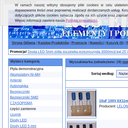
- skrypt z jasnym tłem:
W ramach naszej witryny stosujemy pliki cookies w celu ułatwieni
dopasowania treści oraz poprawnej realizacji dostarczanych usług. Kor
dotyczących plików cookies oznacza zgodę na ich użycie oraz zapisa
Więcej informacji zawiera nasza
Polityka prywatności
.
Strona Główna
|
Katalog Produktów
|
Promocje
|
Nowości
|
Koszyk (
0
)
|
P
Promocja!
Dioda LED 5mm żółta soczewka przezroczysta 3000mcd kąt 25' 
Wybierz kategorię
Wyszukiwarka (odnaleziono: 19)
now
Płyta demonstracyjna
Sortuj według:
Akumulatory Ni-MH
Antenki
Automatyka
Bezpieczniki
Bezpieczniki SMD
10uF 100V 6X11m
CZASOPISMA
Producent:
LELO
części zamienne
czujnik
Diody LED
Diody LED 5 mm