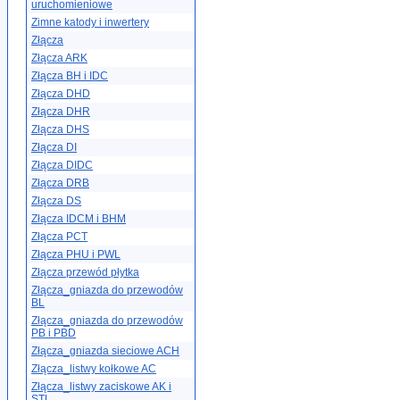
uruchomieniowe
Zimne katody i inwertery
Złącza
Złącza ARK
Złącza BH i IDC
Złącza DHD
Złącza DHR
Złącza DHS
Złącza DI
Złącza DIDC
Złącza DRB
Złącza DS
Złącza IDCM i BHM
Złącza PCT
Złącza PHU i PWL
Złącza przewód płytka
Złącza_gniazda do przewodów
BL
Złącza_gniazda do przewodów
PB i PBD
Złącza_gniazda sieciowe ACH
Złącza_listwy kołkowe AC
Złącza_listwy zaciskowe AK i
STL