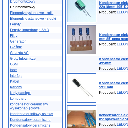
Drut montażowy
Kondensator elek
22x18mm 105' R
Drut montażowy
Producent:
LELO
Elementy dystansowe - rolki
Elementy dystansowe - słupki
Ferryty
Ferryty; Impedancje SMD
Kondensator elek
Filtry
mm 85' cena nett
Generator
Producent:
LELO
Głośnik
Gniazda AC
Groty lutownicze
Kondensator elekt
4x5mm
GSM
Producent:
LELO
inne
Interfejs
Kabel
Kondensator elekt
Kartony
5x11mm
Producent:
LELO
karty pamięci
komputery
kondensator ceramiczny
wysokonapięciowe
kondensator foliowy osiowy
kondensator elek
85' opakowanie 5
Kondensatory ceramiczne
Producent:
LELO
Kondensatory ceramiczne