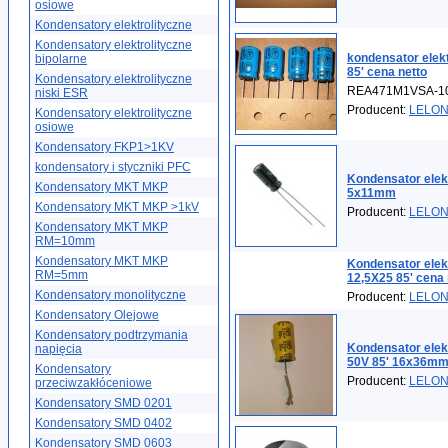
osiowe
Kondensatory elektrolityczne
Kondensatory elektrolityczne
kondensator elek
bipolarne
85' cena netto
Kondensatory elektrolityczne
REA471M1VSA-1
niski ESR
Producent:
LELO
Kondensatory elektrolityczne
osiowe
Kondensatory FKP1>1KV
kondensatory i styczniki PFC
Kondensator elek
Kondensatory MKT MKP
5x11mm
Kondensatory MKT MKP >1kV
Producent:
LELO
Kondensatory MKT MKP
RM=10mm
Kondensatory MKT MKP
Kondensator elek
RM=5mm
12,5X25 85' cena 
Kondensatory monolityczne
Producent:
LELO
Kondensatory Olejowe
Kondensatory podtrzymania
Kondensator elekt
napięcia
50V 85' 16x36m
Kondensatory
Producent:
LELO
przeciwzakłóceniowe
Kondensatory SMD 0201
Kondensatory SMD 0402
Kondensatory SMD 0603