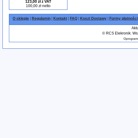
123,00 zł z VAT
100,00 zł netto
O sklepie
|
Regulamin
|
Kontakt
|
FAQ
|
Koszt Dostawy
|
Formy płatności
Akt
©
RCS Elekronik. Wsz
Oprogramo