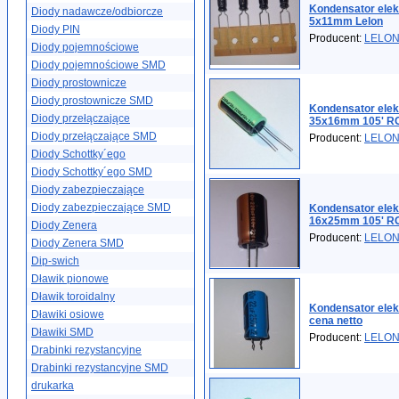
Kondensator elekt
Diody nadawcze/odbiorcze
5x11mm Lelon
Diody PIN
Producent:
LELO
Diody pojemnościowe
Diody pojemnościowe SMD
Diody prostownicze
Diody prostownicze SMD
Kondensator elek
Diody przełączające
35x16mm 105' R
Diody przełączające SMD
Producent:
LELO
Diody Schottky´ego
Diody Schottky´ego SMD
Diody zabezpieczające
Diody zabezpieczające SMD
Kondensator elek
16x25mm 105' R
Diody Zenera
Producent:
LELO
Diody Zenera SMD
Dip-swich
Dławik pionowe
Dławik toroidalny
Kondensator elek
Dławiki osiowe
cena netto
Dławiki SMD
Producent:
LELO
Drabinki rezystancyjne
Drabinki rezystancyjne SMD
drukarka