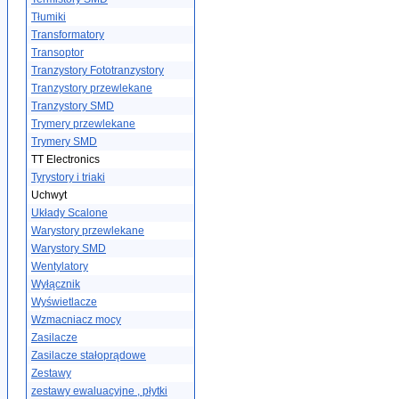
Tłumiki
Transformatory
Transoptor
Tranzystory Fototranzystory
Tranzystory przewlekane
Tranzystory SMD
Trymery przewlekane
Trymery SMD
TT Electronics
Tyrystory i triaki
Uchwyt
Układy Scalone
Warystory przewlekane
Warystory SMD
Wentylatory
Wyłącznik
Wyświetlacze
Wzmacniacz mocy
Zasilacze
Zasilacze stałoprądowe
Zestawy
zestawy ewaluacyjne , płytki