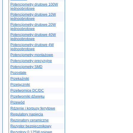
Potencjometry drutowe 100W
jednoobrotowe
Potencjometry drutowe 10W
jednoobrotowe
Potencjometry drutowe 20W
jednoobrotowe
Potencjometry drutowe 40W
jednoobrotowe
Potencjometry drutowe 4W
jednoobrotowe
Potencjometry montażowe
Potencjometry precyzyjne
Potencjometry SMD
Pozostałe
Przekaźniki
Przełączniki
Przetwornice DC/DC
Przetworniki dźwięku
Przewód
Rdzenie i korpusy ferrytowe
Regulatory napięcia
Rezonatory ceramiczne
Rezystor bezpiecznikowy
Rezystory 0.125W osiowe