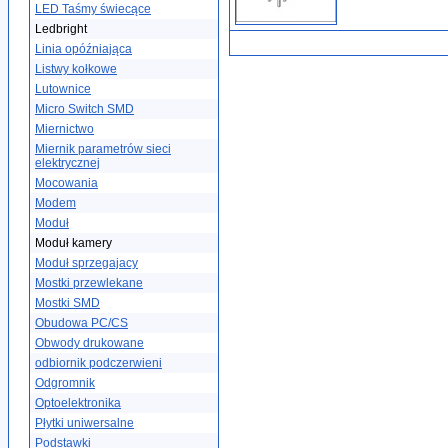
LED Taśmy świecące
Ledbright
Linia opóźniająca
Listwy kołkowe
Lutownice
Micro Switch SMD
Miernictwo
Miernik parametrów sieci
elektrycznej
Mocowania
Modem
Moduł
Moduł kamery
Moduł sprzegajacy
Mostki przewlekane
Mostki SMD
Obudowa PC/CS
Obwody drukowane
odbiornik podczerwieni
Odgromnik
Optoelektronika
Płytki uniwersalne
Podstawki