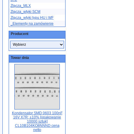
Złącza_MLX
Złącza_wtyki SCM
Złącza_wtyki typu HU i WF
_Elementy na zamówienie
Producent
Towar dnia
Kondensator SMD 0603 100nF
16V X7R; ±10% [opakowanie
10000 sztuk]
CL10B104KO8NNND cena
netto