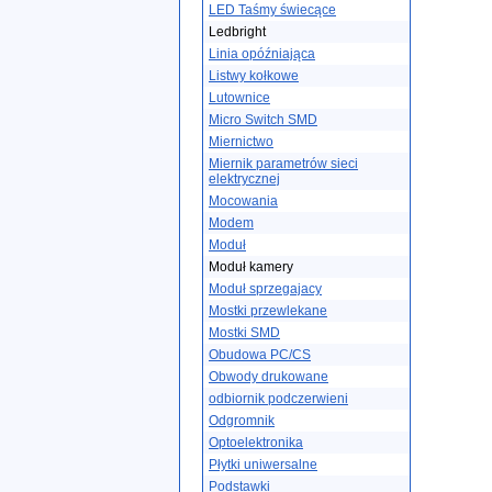
LED Taśmy świecące
Ledbright
Linia opóźniająca
Listwy kołkowe
Lutownice
Micro Switch SMD
Miernictwo
Miernik parametrów sieci
elektrycznej
Mocowania
Modem
Moduł
Moduł kamery
Moduł sprzegajacy
Mostki przewlekane
Mostki SMD
Obudowa PC/CS
Obwody drukowane
odbiornik podczerwieni
Odgromnik
Optoelektronika
Płytki uniwersalne
Podstawki