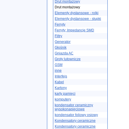
Drut montażowy
Drut montażowy
Elementy dystansowe - rolki
Elementy dystansowe - słupki
Ferryty
Ferryty; Impedancje SMD
Filtry
Generator
Głośnik
Gniazda AC
Groty lutownicze
GSM
inne
Interfejs
Kabel
Kartony
karty pamięci
komputery
kondensator ceramiczny
wysokonapięciowe
kondensator foliowy osiowy
Kondensatory ceramiczne
Kondensatory ceramiczne