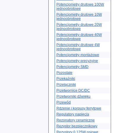
Potencjometry drutowe 100W
jednoobrotowe
Potencjometry drutowe 10W
jednoobrotowe
Potencjometry drutowe 20W
jednoobrotowe
Potencjometry drutowe 40W
jednoobrotowe
Potencjometry drutowe 4W
jednoobrotowe
Potencjometry montażowe
Potencjometry precyzyjne
Potencjometry SMD
Pozostałe
Przekaźniki
Przełączniki
Przetwornice DC/DC
Przetworniki dźwięku
Przewód
Rdzenie i korpusy ferrytowe
Regulatory napięcia
Rezonatory ceramiczne
Rezystor bezpiecznikowy
Rezystory 0.125W osiowe