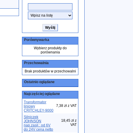
Porównywarka
Wybierz produkty do
porównania
Przechowalnia
Brak produktów w przechowalni
Ostatnio oglądane
Najczęściej oglądane
Transformator
7,38 zł z VAT
liniowy
CRITCHLEY-9000
Silniczek
18,45 zł z
JOHNSON
VAT
nap.zasil.: od 6V
do 24V cena netto