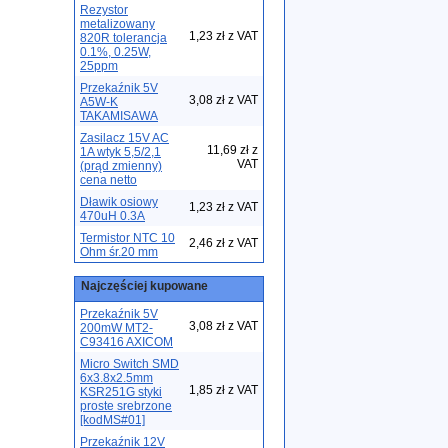
Rezystor
metalizowany
1,23 zł z VAT
820R tolerancja
0.1%, 0.25W,
25ppm
Przekaźnik 5V
3,08 zł z VAT
A5W-K
TAKAMISAWA
Zasilacz 15V AC
11,69 zł z
1A wtyk 5,5/2,1
VAT
(prąd zmienny)
cena netto
Dławik osiowy
1,23 zł z VAT
470uH 0.3A
Termistor NTC 10
2,46 zł z VAT
Ohm śr.20 mm
Najczęściej kupowane
Przekaźnik 5V
3,08 zł z VAT
200mW MT2-
C93416 AXICOM
Micro Switch SMD
6x3.8x2.5mm
1,85 zł z VAT
KSR251G styki
proste srebrzone
[kodMS#01]
Przekaźnik 12V