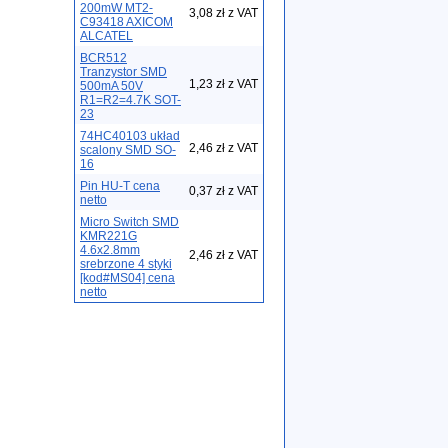
200mW MT2-
3,08 zł z VAT
C93418 AXICOM
ALCATEL
BCR512
Tranzystor SMD
1,23 zł z VAT
500mA 50V
R1=R2=4.7K SOT-
23
74HC40103 układ
2,46 zł z VAT
scalony SMD SO-
16
Pin HU-T cena
0,37 zł z VAT
netto
Micro Switch SMD
KMR221G
4.6x2.8mm
2,46 zł z VAT
srebrzone 4 styki
[kod#MS04] cena
netto