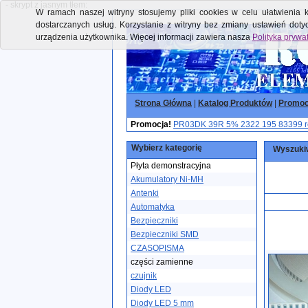
- skrypt z jasnym tłem:
W ramach naszej witryny stosujemy pliki cookies w celu ułatwienia k
dostarczanych usług. Korzystanie z witryny bez zmiany ustawień dot
urządzenia użytkownika. Więcej informacji zawiera nasza
Polityka prywa
Strona Główna
|
Katalog Produktów
|
Promoc
Promocja!
PR03DK 39R 5% 2322 195 83399 re
Wybierz kategorię
Wyszukiw
Płyta demonstracyjna
Akumulatory Ni-MH
Antenki
Automatyka
Bezpieczniki
Bezpieczniki SMD
CZASOPISMA
części zamienne
czujnik
Diody LED
Diody LED 5 mm