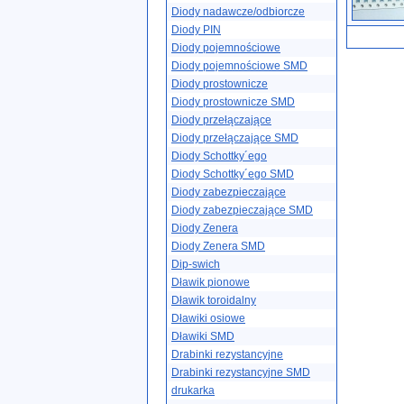
Diody nadawcze/odbiorcze
Diody PIN
Diody pojemnościowe
Diody pojemnościowe SMD
Diody prostownicze
Diody prostownicze SMD
Diody przełączające
Diody przełączające SMD
Diody Schottky´ego
Diody Schottky´ego SMD
Diody zabezpieczające
Diody zabezpieczające SMD
Diody Zenera
Diody Zenera SMD
Dip-swich
Dławik pionowe
Dławik toroidalny
Dławiki osiowe
Dławiki SMD
Drabinki rezystancyjne
Drabinki rezystancyjne SMD
drukarka