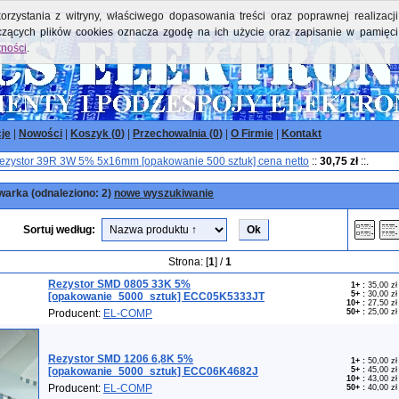
orzystania z witryny, właściwego dopasowania treści oraz poprawnej realizacji
yczących plików cookies oznacza zgodę na ich użycie oraz zapisanie w pamięci
tności
.
je
|
Nowości
|
Koszyk (
0
)
|
Przechowalnia (
0
)
|
O Firmie
|
Kontakt
zystor 39R 3W 5% 5x16mm [opakowanie 500 sztuk] cena netto
::
30,75 zł
::.
arka (odnaleziono: 2)
nowe wyszukiwanie
Sortuj według:
Strona: [
1
] /
1
Rezystor SMD 0805 33K 5%
1+
:
35,00 zł
5+
:
30,00 zł
[opakowanie_5000_sztuk] ECC05K5333JT
10+
:
27,50 zł
Producent:
EL-COMP
50+
:
25,00 zł
Rezystor SMD 1206 6,8K 5%
1+
:
50,00 zł
[opakowanie_5000_sztuk] ECC06K4682J
5+
:
45,00 zł
10+
:
43,00 zł
Producent:
EL-COMP
50+
:
40,00 zł