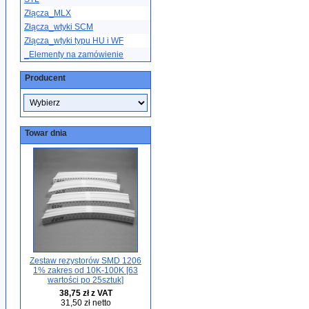
Złącza_MLX
Złącza_wtyki SCM
Złącza_wtyki typu HU i WF
_Elementy na zamówienie
Producent
Towar dnia
Zestaw rezystorów SMD 1206
1% zakres od 10K-100K [63
wartości po 25sztuk]
38,75 zł z VAT
31,50 zł netto