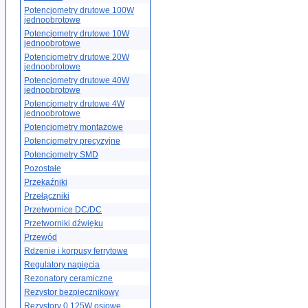
Potencjometry drutowe 100W
jednoobrotowe
Potencjometry drutowe 10W
jednoobrotowe
Potencjometry drutowe 20W
jednoobrotowe
Potencjometry drutowe 40W
jednoobrotowe
Potencjometry drutowe 4W
jednoobrotowe
Potencjometry montażowe
Potencjometry precyzyjne
Potencjometry SMD
Pozostałe
Przekaźniki
Przełączniki
Przetwornice DC/DC
Przetworniki dźwięku
Przewód
Rdzenie i korpusy ferrytowe
Regulatory napięcia
Rezonatory ceramiczne
Rezystor bezpiecznikowy
Rezystory 0.125W osiowe