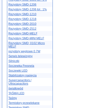
Rezystory SMD-1206
Rezystory SMD-1206 tol.: 1%
Rezystory SMD-1210
Rezystory SMD-1218
Rezystory SMD-2010
Rezystory SMD-2512
Rezystory SMD-MELF
Rezystory SMD-MINI MELF
Rezystory SMD; 0102 Micro
MELF
rezystory węglowe 0.7W
Serwis telewizyjny
Silniczki
Soczewka Fresnela
Soczewki LED
Stabilizatory napięcia
Supercapacitors /
Ultracapacitors
światłowód
TAŚMA LED
Taśmy
Termistory przewlekane
Termistory SMD