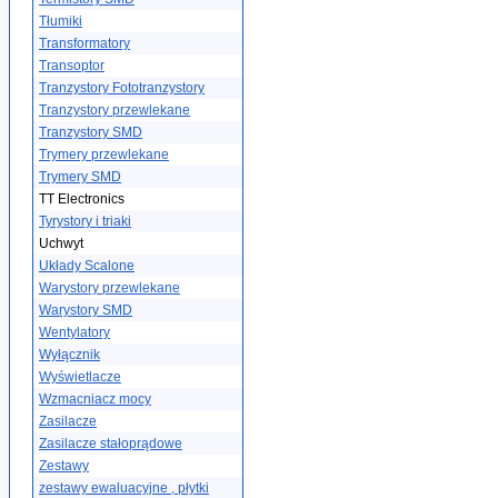
Tłumiki
Transformatory
Transoptor
Tranzystory Fototranzystory
Tranzystory przewlekane
Tranzystory SMD
Trymery przewlekane
Trymery SMD
TT Electronics
Tyrystory i triaki
Uchwyt
Układy Scalone
Warystory przewlekane
Warystory SMD
Wentylatory
Wyłącznik
Wyświetlacze
Wzmacniacz mocy
Zasilacze
Zasilacze stałoprądowe
Zestawy
zestawy ewaluacyjne , płytki