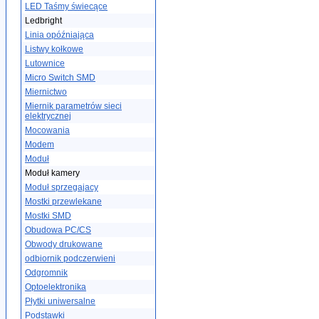
LED Taśmy świecące
Ledbright
Linia opóźniająca
Listwy kołkowe
Lutownice
Micro Switch SMD
Miernictwo
Miernik parametrów sieci
elektrycznej
Mocowania
Modem
Moduł
Moduł kamery
Moduł sprzegajacy
Mostki przewlekane
Mostki SMD
Obudowa PC/CS
Obwody drukowane
odbiornik podczerwieni
Odgromnik
Optoelektronika
Płytki uniwersalne
Podstawki