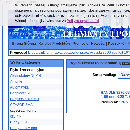
- skrypt z jasnym tłem:
W ramach naszej witryny stosujemy pliki cookies w celu ułatwieni
dopasowania treści oraz poprawnej realizacji dostarczanych usług. Kor
dotyczących plików cookies oznacza zgodę na ich użycie oraz zapisa
Więcej informacji zawiera nasza
Polityka prywatności
.
Strona Główna
|
Katalog Produktów
|
Promocje
|
Nowości
|
Koszyk (
0
)
|
P
Promocja!
Dioda LED 5mm żółta soczewka przezroczysta 3000mcd kąt 10' 
Wybierz kategorię
Wyszukiwarka (odnaleziono: 1)
nowe
Płyta demonstracyjna
Sortuj według:
Akumulatory Ni-MH
Antenki
Automatyka
HANDLE 3270.0553
Bezpieczniki
", 66 mm, 0.28 ",
Bezpieczniki SMD
Producent:
APRA
CZASOPISMA
części zamienne
czujnik
Diody LED
Diody LED 5 mm