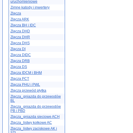
uruchomieniowe
Zimne katody i inwertery
Złącza
Złącza ARK
Złącza BH i IDC
Złącza DHD
Złącza DHR
Złącza DHS
Złącza DI
Złącza DIDC
Złącza DRB
Złącza DS
Złącza IDCM i BHM
Złącza PCT
Złącza PHU i PWL
Złącza przewód płytka
Złącza_gniazda do przewodów
BL
Złącza_gniazda do przewodów
PB i PBD
Złącza_gniazda sieciowe ACH
Złącza_listwy kołkowe AC
Złącza_listwy zaciskowe AK i
STL