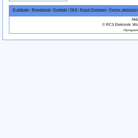
O sklepie
|
Regulamin
|
Kontakt
|
FAQ
|
Koszt Dostawy
|
Formy płatności
Akt
©
RCS Elekronik. Wsz
Oprogramo