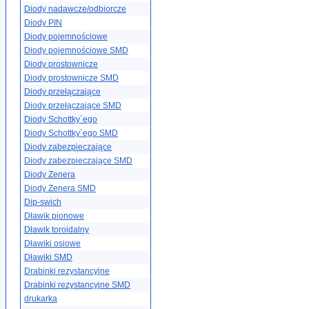
Diody nadawcze/odbiorcze
Diody PIN
Diody pojemnościowe
Diody pojemnościowe SMD
Diody prostownicze
Diody prostownicze SMD
Diody przełączające
Diody przełączające SMD
Diody Schottky´ego
Diody Schottky´ego SMD
Diody zabezpieczające
Diody zabezpieczające SMD
Diody Zenera
Diody Zenera SMD
Dip-swich
Dławik pionowe
Dławik toroidalny
Dławiki osiowe
Dławiki SMD
Drabinki rezystancyjne
Drabinki rezystancyjne SMD
drukarka