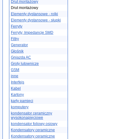
Drut montażowy
Drut montażowy
Elementy dystansowe - rolki
Elementy dystansowe - słupki
Ferryty
Ferryty; Impedancje SMD
Filtry
Generator
Głośnik
Gniazda AC
Groty lutownicze
GSM
inne
Interfejs
Kabel
Kartony
karty pamięci
komputery
kondensator ceramiczny
wysokonapięciowe
kondensator foliowy osiowy
Kondensatory ceramiczne
Kondensatory ceramiczne