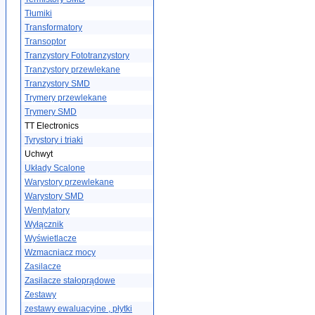
Tłumiki
Transformatory
Transoptor
Tranzystory Fototranzystory
Tranzystory przewlekane
Tranzystory SMD
Trymery przewlekane
Trymery SMD
TT Electronics
Tyrystory i triaki
Uchwyt
Układy Scalone
Warystory przewlekane
Warystory SMD
Wentylatory
Wyłącznik
Wyświetlacze
Wzmacniacz mocy
Zasilacze
Zasilacze stałoprądowe
Zestawy
zestawy ewaluacyjne , płytki