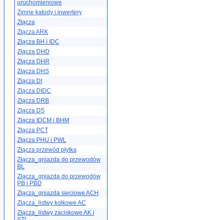
uruchomieniowe
Zimne katody i inwertery
Złącza
Złącza ARK
Złącza BH i IDC
Złącza DHD
Złącza DHR
Złącza DHS
Złącza DI
Złącza DIDC
Złącza DRB
Złącza DS
Złącza IDCM i BHM
Złącza PCT
Złącza PHU i PWL
Złącza przewód płytka
Złącza_gniazda do przewodów
BL
Złącza_gniazda do przewodów
PB i PBD
Złącza_gniazda sieciowe ACH
Złącza_listwy kołkowe AC
Złącza_listwy zaciskowe AK i
STL