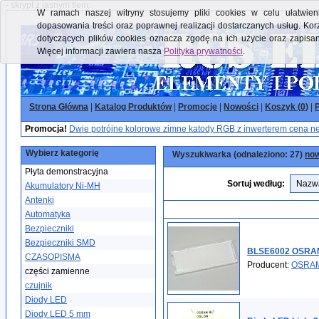
- skrypt z jasnym tłem:
W ramach naszej witryny stosujemy pliki cookies w celu ułatwieni
dopasowania treści oraz poprawnej realizacji dostarczanych usług. Kor
dotyczących plików cookies oznacza zgodę na ich użycie oraz zapisa
Więcej informacji zawiera nasza
Polityka prywatności
.
Strona Główna
|
Katalog Produktów
|
Promocje
|
Nowości
|
Koszyk (
0
)
|
P
Promocja!
Dwie potrójne kolorowe zimne katody RGB z inwerterem cena ne
Wybierz kategorię
Wyszukiwarka (odnaleziono: 27)
now
Płyta demonstracyjna
Sortuj według:
Akumulatory Ni-MH
Antenki
Automatyka
Bezpieczniki
Bezpieczniki SMD
BLSE6002 OSRA
CZASOPISMA
Producent:
OSRA
części zamienne
czujnik
Diody LED
Diody LED 5 mm