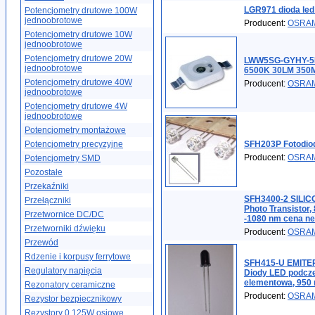
LGR971 dioda led 
Potencjometry drutowe 100W
jednoobrotowe
Producent:
OSRA
Potencjometry drutowe 10W
jednoobrotowe
Potencjometry drutowe 20W
LWW5SG-GYHY-
jednoobrotowe
6500K 30LM 350M
Potencjometry drutowe 40W
Producent:
OSRA
jednoobrotowe
Potencjometry drutowe 4W
jednoobrotowe
Potencjometry montażowe
Potencjometry precyzyjne
SFH203P Fotodio
Producent:
OSRA
Potencjometry SMD
Pozostałe
Przekaźniki
SFH3400-2 SILI
Przełączniki
Photo Transistor,
Przetwornice DC/DC
-1080 nm cena ne
Przetworniki dźwięku
Producent:
OSRA
Przewód
Rdzenie i korpusy ferrytowe
SFH415-U EMIT
Regulatory napięcia
Diody LED podcze
elementowa, 950 
Rezonatory ceramiczne
Producent:
OSRA
Rezystor bezpiecznikowy
Rezystory 0.125W osiowe