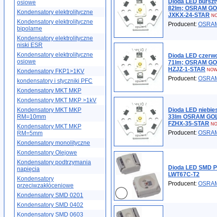
Dioda LED burszt
osiowe
82lm; OSRAM G
Kondensatory elektrolityczne
JXKX-24-STAR
N
Kondensatory elektrolityczne
Producent:
OSRA
bipolarne
Kondensatory elektrolityczne
niski ESR
Kondensatory elektrolityczne
Dioda LED czerw
osiowe
71lm; OSRAM G
HZJZ-1-STAR
NOW
Kondensatory FKP1>1KV
Producent:
OSRA
kondensatory i styczniki PFC
Kondensatory MKT MKP
Kondensatory MKT MKP >1kV
Kondensatory MKT MKP
Dioda LED niebie
RM=10mm
33lm OSRAM GO
FZHX-35-STAR
N
Kondensatory MKT MKP
Producent:
OSRA
RM=5mm
Kondensatory monolityczne
Kondensatory Olejowe
Kondensatory podtrzymania
Dioda LED SMD P
napięcia
LWT67C-T2
Kondensatory
Producent:
OSRA
przeciwzakłóceniowe
Kondensatory SMD 0201
Kondensatory SMD 0402
Kondensatory SMD 0603