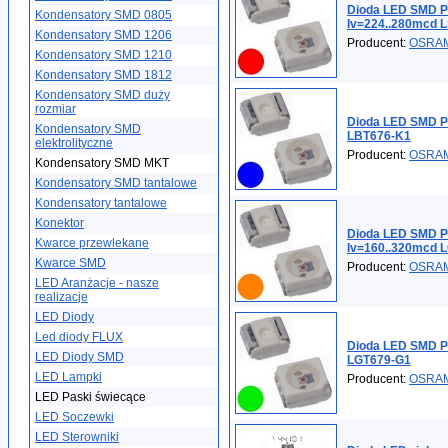
Dioda LED SMD P
Kondensatory SMD 0805
Iv=224..280mcd 
Kondensatory SMD 1206
Producent:
OSRA
Kondensatory SMD 1210
Kondensatory SMD 1812
Kondensatory SMD duży
rozmiar
Dioda LED SMD P
Kondensatory SMD
LBT676-K1
elektrolityczne
Producent:
OSRA
Kondensatory SMD MKT
Kondensatory SMD tantalowe
Kondensatory tantalowe
Konektor
Dioda LED SMD 
Kwarce przewlekane
Iv=160..320mcd 
Kwarce SMD
Producent:
OSRA
LED Aranżacje - nasze
realizacje
LED Diody
Led diody FLUX
Dioda LED SMD P
LED Diody SMD
LGT679-G1
LED Lampki
Producent:
OSRA
LED Paski świecące
LED Soczewki
LED Sterowniki