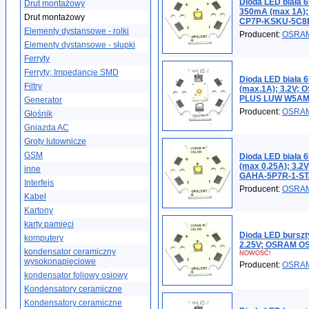
Dioda LED biała 
Drut montażowy
350mA (max 1A)
Drut montażowy
CP7P-KSKU-5C8
Elementy dystansowe - rolki
Producent:
OSRA
Elementy dystansowe - słupki
Ferryty
Ferryty; Impedancje SMD
Dioda LED biała 
Filtry
(max.1A); 3.2V
PLUS LUW W5AM
Generator
Producent:
OSRA
Głośnik
Gniazda AC
Groty lutownicze
GSM
Dioda LED biała 
(max 0,25A); 3.
inne
GAHA-5P7R-1-S
Interfejs
Producent:
OSRA
Kabel
Kartony
karty pamięci
Dioda LED burszt
komputery
2.25V; OSRAM O
kondensator ceramiczny
NOWOŚĆ!
wysokonapięciowe
Producent:
OSRA
kondensator foliowy osiowy
Kondensatory ceramiczne
Kondensatory ceramiczne