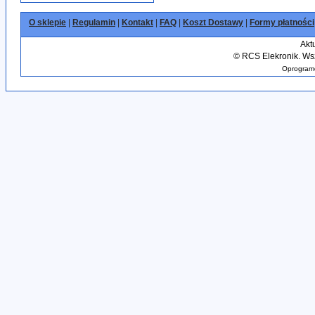
O sklepie
|
Regulamin
|
Kontakt
|
FAQ
|
Koszt Dostawy
|
Formy płatności
Akt
©
RCS Elekronik. Wsz
Oprogramo