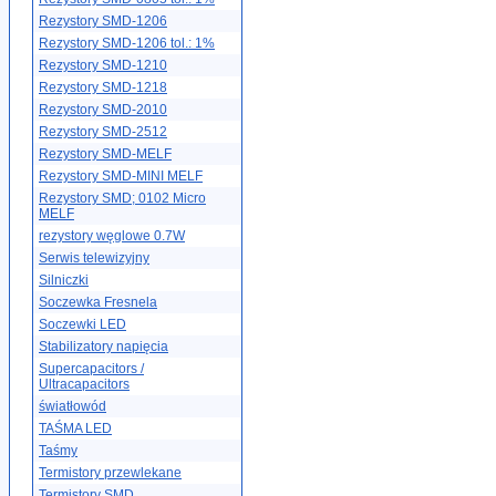
Rezystory SMD-1206
Rezystory SMD-1206 tol.: 1%
Rezystory SMD-1210
Rezystory SMD-1218
Rezystory SMD-2010
Rezystory SMD-2512
Rezystory SMD-MELF
Rezystory SMD-MINI MELF
Rezystory SMD; 0102 Micro
MELF
rezystory węglowe 0.7W
Serwis telewizyjny
Silniczki
Soczewka Fresnela
Soczewki LED
Stabilizatory napięcia
Supercapacitors /
Ultracapacitors
światłowód
TAŚMA LED
Taśmy
Termistory przewlekane
Termistory SMD