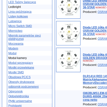
Dioda LED zielon
LED Taśmy świecące
OSRAM GOLDEN 
Ledbright
36-STAR
NOWOŚĆ!
Linia opóźniająca
Producent:
OSRA
Listwy kołkowe
Lutownice
Micro Switch SMD
Dioda LED żółta 
Miernictwo
OSRAM GOLDEN 
36-STAR
NOWOŚĆ!
Miernik parametrów sieci
Producent:
OSRA
elektrycznej
Mocowania
Modem
Moduł
Dioda LED żółta
Moduł kamery
GOLDEN DRAGON
NOWOŚĆ!
Moduł sprzegajacy
Producent:
OSRA
Mostki przewlekane
Mostki SMD
DLR1414 RED 145"
Obudowa PC/CS
MatrixAlphanumeri
Obwody drukowane
Memory/Decoder/D
odbiornik podczerwieni
Producent:
OSRA
Odgromnik
GWJBLMS1.EM-GS
Optoelektronika
DURIS 4000K 25l
cena netto
Płytki uniwersalne
Producent:
OSRA
Podstawki