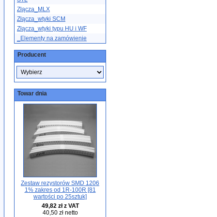
Złącza_MLX
Złącza_wtyki SCM
Złącza_wtyki typu HU i WF
_Elementy na zamówienie
Producent
Towar dnia
Zestaw rezystorów SMD 1206
1% zakres od 1R-100R [81
wartości po 25sztuk]
49,82 zł z VAT
40,50 zł netto