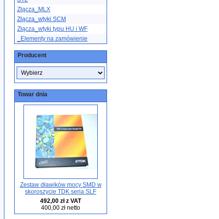
Złącza_MLX
Złącza_wtyki SCM
Złącza_wtyki typu HU i WF
_Elementy na zamówienie
Producent
Towar dnia
Zestaw dławików mocy SMD w
skoroszycie TDK seria SLF
492,00 zł z VAT
400,00 zł netto