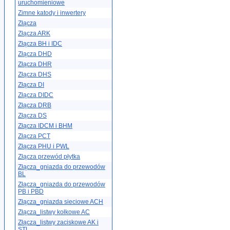
uruchomieniowe
Zimne katody i inwertery
Złącza
Złącza ARK
Złącza BH i IDC
Złącza DHD
Złącza DHR
Złącza DHS
Złącza DI
Złącza DIDC
Złącza DRB
Złącza DS
Złącza IDCM i BHM
Złącza PCT
Złącza PHU i PWL
Złącza przewód płytka
Złącza_gniazda do przewodów
BL
Złącza_gniazda do przewodów
PB i PBD
Złącza_gniazda sieciowe ACH
Złącza_listwy kołkowe AC
Złącza_listwy zaciskowe AK i
STL