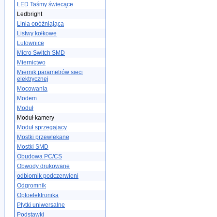
LED Taśmy świecące
Ledbright
Linia opóźniająca
Listwy kołkowe
Lutownice
Micro Switch SMD
Miernictwo
Miernik parametrów sieci
elektrycznej
Mocowania
Modem
Moduł
Moduł kamery
Moduł sprzegajacy
Mostki przewlekane
Mostki SMD
Obudowa PC/CS
Obwody drukowane
odbiornik podczerwieni
Odgromnik
Optoelektronika
Płytki uniwersalne
Podstawki