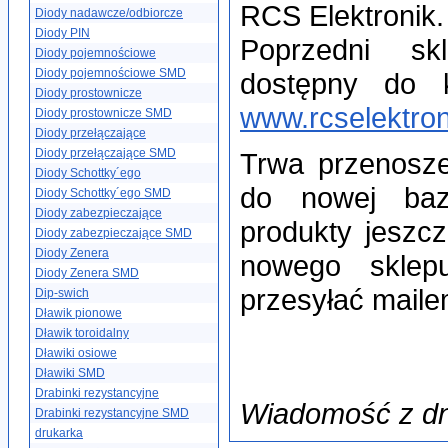
RCS Elektronik.
Diody nadawcze/odbiorcze
Diody PIN
Poprzedni sk
Diody pojemnościowe
Diody pojemnościowe SMD
dostępny do 
Diody prostownicze
www.rcselektron
Diody prostownicze SMD
Diody przełączające
Diody przełączające SMD
Trwa przenosze
Diody Schottky´ego
do nowej baz
Diody Schottky´ego SMD
Diody zabezpieczające
produkty jeszcz
Diody zabezpieczające SMD
Diody Zenera
nowego sklepu
Diody Zenera SMD
przesyłać maile
Dip-swich
Dławik pionowe
Dławik toroidalny
Dławiki osiowe
Dławiki SMD
Drabinki rezystancyjne
Wiadomość z dn
Drabinki rezystancyjne SMD
drukarka