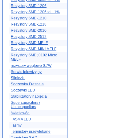
Rezystory SMD-1206
Rezystory SMD-1206 tol.: 1%
Rezystory SMD-1210
Rezystory SMD-1218
Rezystory SMD-2010
Rezystory SMD-2512
Rezystory SMD-MELF
Rezystory SMD-MINI MELF
Rezystory SMD; 0102 Micro
MELF
rezystory węglowe 0.7W
Serwis telewizyjny
Silniczki
Soczewka Fresnela
Soczewki LED
Stabilizatory napięcia
Supercapacitors /
Ultracapacitors
światłowód
TAŚMA LED
Taśmy
Termistory przewlekane
Termistory SMD