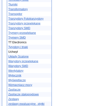
Tłumiki
Transformatory
Transoptor
Tranzystory Fototranzystory
Tranzystory przewlekane
Tranzystory SMD
Trymery przewlekane
Trymery SMD
TT Electronics
Tyrystory i triaki
Uchwyt
Układy Scalone
Warystory przewlekane
Warystory SMD
Wentylatory
Wyłącznik
Wyświetlacze
Wzmacniacz mocy
Zasilacze
Zasilacze stałoprądowe
Zestawy
zestawy ewaluacyjne , płytki