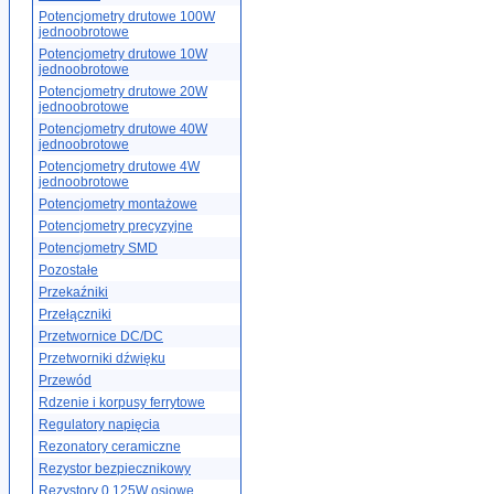
Potencjometry drutowe 100W
jednoobrotowe
Potencjometry drutowe 10W
jednoobrotowe
Potencjometry drutowe 20W
jednoobrotowe
Potencjometry drutowe 40W
jednoobrotowe
Potencjometry drutowe 4W
jednoobrotowe
Potencjometry montażowe
Potencjometry precyzyjne
Potencjometry SMD
Pozostałe
Przekaźniki
Przełączniki
Przetwornice DC/DC
Przetworniki dźwięku
Przewód
Rdzenie i korpusy ferrytowe
Regulatory napięcia
Rezonatory ceramiczne
Rezystor bezpiecznikowy
Rezystory 0.125W osiowe