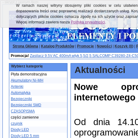
- skrypt z jasnym tłem:
W ramach naszej witryny stosujemy pliki cookies w celu ułatwieni
dopasowania treści oraz poprawnej realizacji dostarczanych usług. Kor
dotyczących plików cookies oznacza zgodę na ich użycie oraz zapisa
Więcej informacji zawiera nasza
Polityka prywatności
.
Strona Główna
|
Katalog Produktów
|
Promocje
|
Nowości
|
Koszyk (
0
)
|
P
Promocja!
Zasilacz 9.5V AC 400mA wtyk 5,5/2,5 SALCOMP C39280-Z4-C50
Wybierz kategorię
Aktualności
Płyta demonstracyjna
Akumulatory Ni-MH
Nowe opro
Antenki
Automatyka
internetowego
Bezpieczniki
Bezpieczniki SMD
CZASOPISMA
części zamienne
Od dnia 14.10
czujnik
oprogramowani
Diody LED
Diody LED 5 mm