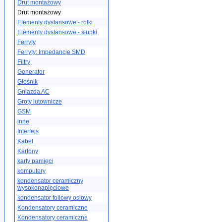
Drut montażowy
Drut montażowy
Elementy dystansowe - rolki
Elementy dystansowe - słupki
Ferryty
Ferryty; Impedancje SMD
Filtry
Generator
Głośnik
Gniazda AC
Groty lutownicze
GSM
inne
Interfejs
Kabel
Kartony
karty pamięci
komputery
kondensator ceramiczny
wysokonapięciowe
kondensator foliowy osiowy
Kondensatory ceramiczne
Kondensatory ceramiczne