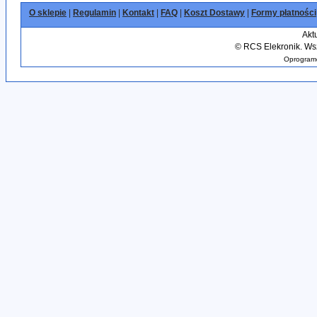
O sklepie
|
Regulamin
|
Kontakt
|
FAQ
|
Koszt Dostawy
|
Formy płatności
Akt
©
RCS Elekronik. Wsz
Oprogramo