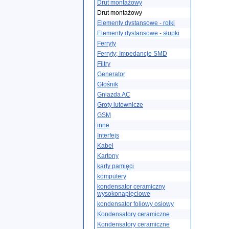
Drut montażowy
Drut montażowy
Elementy dystansowe - rolki
Elementy dystansowe - słupki
Ferryty
Ferryty; Impedancje SMD
Filtry
Generator
Głośnik
Gniazda AC
Groty lutownicze
GSM
inne
Interfejs
Kabel
Kartony
karty pamięci
komputery
kondensator ceramiczny
wysokonapięciowe
kondensator foliowy osiowy
Kondensatory ceramiczne
Kondensatory ceramiczne