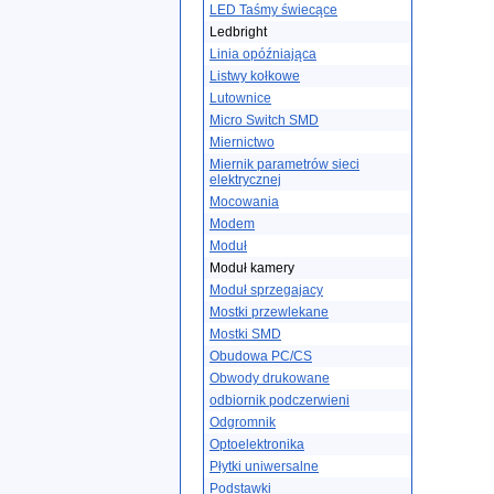
LED Taśmy świecące
Ledbright
Linia opóźniająca
Listwy kołkowe
Lutownice
Micro Switch SMD
Miernictwo
Miernik parametrów sieci
elektrycznej
Mocowania
Modem
Moduł
Moduł kamery
Moduł sprzegajacy
Mostki przewlekane
Mostki SMD
Obudowa PC/CS
Obwody drukowane
odbiornik podczerwieni
Odgromnik
Optoelektronika
Płytki uniwersalne
Podstawki