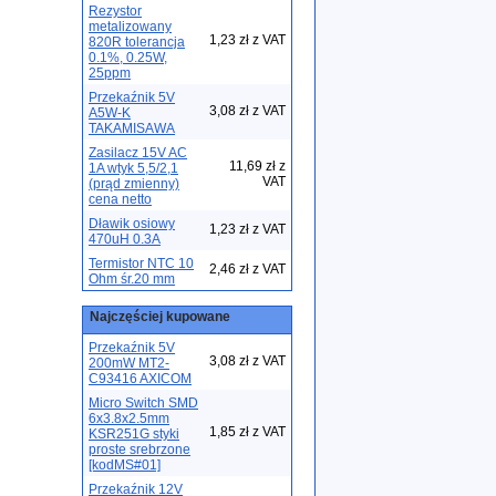
Rezystor
metalizowany
1,23 zł z VAT
820R tolerancja
0.1%, 0.25W,
25ppm
Przekaźnik 5V
3,08 zł z VAT
A5W-K
TAKAMISAWA
Zasilacz 15V AC
11,69 zł z
1A wtyk 5,5/2,1
VAT
(prąd zmienny)
cena netto
Dławik osiowy
1,23 zł z VAT
470uH 0.3A
Termistor NTC 10
2,46 zł z VAT
Ohm śr.20 mm
Najczęściej kupowane
Przekaźnik 5V
3,08 zł z VAT
200mW MT2-
C93416 AXICOM
Micro Switch SMD
6x3.8x2.5mm
1,85 zł z VAT
KSR251G styki
proste srebrzone
[kodMS#01]
Przekaźnik 12V