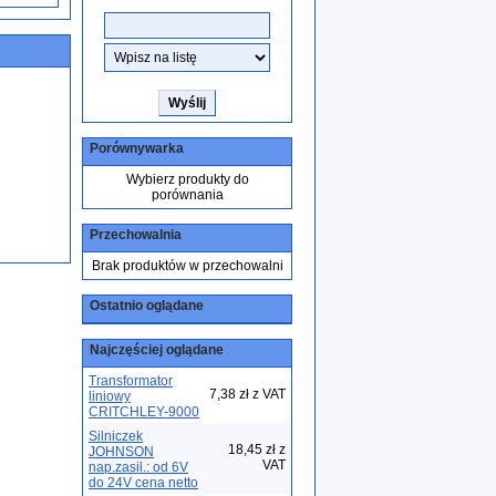
Porównywarka
Wybierz produkty do
porównania
Przechowalnia
Brak produktów w przechowalni
Ostatnio oglądane
Najczęściej oglądane
Transformator
7,38 zł z VAT
liniowy
CRITCHLEY-9000
Silniczek
18,45 zł z
JOHNSON
VAT
nap.zasil.: od 6V
do 24V cena netto