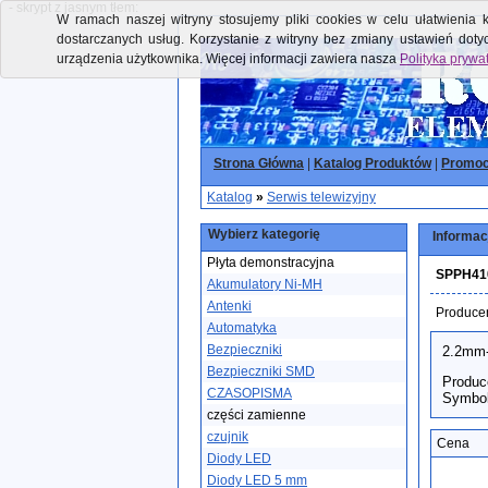
- skrypt z jasnym tłem:
W ramach naszej witryny stosujemy pliki cookies w celu ułatwienia k
dostarczanych usług. Korzystanie z witryny bez zmiany ustawień dot
urządzenia użytkownika. Więcej informacji zawiera nasza
Polityka prywa
Strona Główna
|
Katalog Produktów
|
Promoc
Katalog
»
Serwis telewizyjny
Wybierz kategorię
Informac
Płyta demonstracyjna
SPPH410
Akumulatory Ni-MH
Antenki
Produce
Automatyka
Bezpieczniki
2.2mm-
Bezpieczniki SMD
Produc
CZASOPISMA
Symbol
części zamienne
czujnik
Cena
Diody LED
Diody LED 5 mm