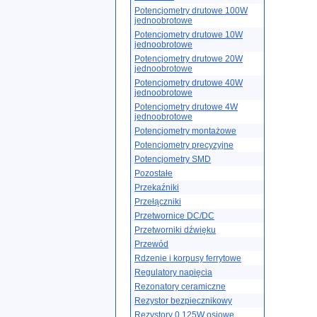
Potencjometry drutowe 100W
jednoobrotowe
Potencjometry drutowe 10W
jednoobrotowe
Potencjometry drutowe 20W
jednoobrotowe
Potencjometry drutowe 40W
jednoobrotowe
Potencjometry drutowe 4W
jednoobrotowe
Potencjometry montażowe
Potencjometry precyzyjne
Potencjometry SMD
Pozostałe
Przekaźniki
Przełączniki
Przetwornice DC/DC
Przetworniki dźwięku
Przewód
Rdzenie i korpusy ferrytowe
Regulatory napięcia
Rezonatory ceramiczne
Rezystor bezpiecznikowy
Rezystory 0.125W osiowe