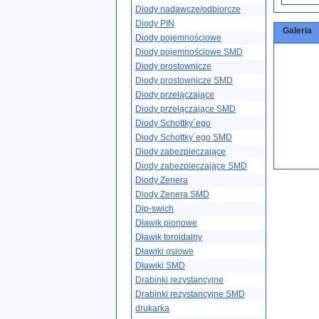
Diody nadawcze/odbiorcze
Diody PIN
Galeria
Diody pojemnościowe
Diody pojemnościowe SMD
Diody prostownicze
Diody prostownicze SMD
Diody przełączające
Diody przełączające SMD
Diody Schottky´ego
Diody Schottky´ego SMD
Diody zabezpieczające
Diody zabezpieczające SMD
Diody Zenera
Diody Zenera SMD
Dip-swich
Dławik pionowe
Dławik toroidalny
Dławiki osiowe
Dławiki SMD
Drabinki rezystancyjne
Drabinki rezystancyjne SMD
drukarka