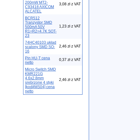
200mW MT2-
3,08 zł z VAT
C93418 AXICOM
ALCATEL
BCR512
Tranzystor SMD
1,23 zł z VAT
500mA 50V
R1=R2=4.7K SOT-
23
74HC40103 układ
2,46 zł z VAT
scalony SMD SO-
16
Pin HU-T cena
0,37 zł z VAT
netto
Micro Switch SMD
KMR221G
4.6x2.8mm
2,46 zł z VAT
srebrzone 4 styki
[kod#MS04] cena
netto