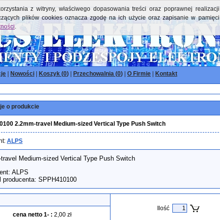
orzystania z witryny, właściwego dopasowania treści oraz poprawnej realizacji
yczących plików cookies oznacza zgodę na ich użycie oraz zapisanie w pamięci
tności
.
je
|
Nowości
|
Koszyk (
0
)
|
Przechowalnia (
0
)
|
O Firmie
|
Kontakt
je o produkcie
100 2.2mm-travel Medium-sized Vertical Type Push Switch
nt:
ALPS
travel Medium-sized Vertical Type Push Switch
ent: ALPS
 producenta: SPPH410100
Ilość
cena netto 1-
:
2,00 zł