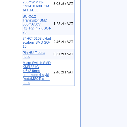
200mW MT2-
3,08 zł z VAT
C93418 AXICOM
ALCATEL
BCR512
Tranzystor SMD
1,23 zł z VAT
500mA 50V
R1=R2=4.7K SOT-
23
74HC40103 układ
2,46 zł z VAT
scalony SMD SO-
16
Pin HU-T cena
0,37 zł z VAT
netto
Micro Switch SMD
KMR221G
4.6x2.8mm
2,46 zł z VAT
srebrzone 4 styki
[kod#MS04] cena
netto