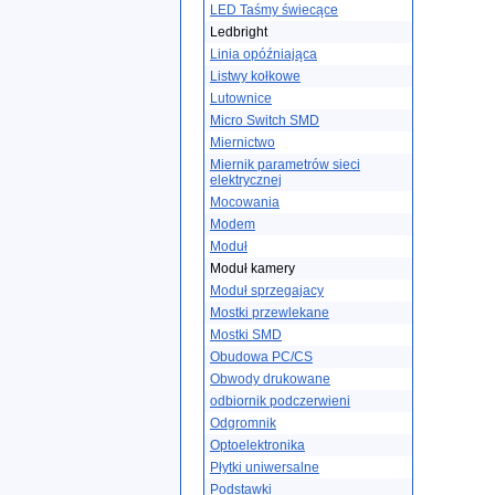
LED Taśmy świecące
Ledbright
Linia opóźniająca
Listwy kołkowe
Lutownice
Micro Switch SMD
Miernictwo
Miernik parametrów sieci
elektrycznej
Mocowania
Modem
Moduł
Moduł kamery
Moduł sprzegajacy
Mostki przewlekane
Mostki SMD
Obudowa PC/CS
Obwody drukowane
odbiornik podczerwieni
Odgromnik
Optoelektronika
Płytki uniwersalne
Podstawki