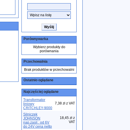
Porównywarka
Wybierz produkty do
porównania
Przechowalnia
Brak produktów w przechowalni
Ostatnio oglądane
Najczęściej oglądane
Transformator
7,38 zł z VAT
liniowy
CRITCHLEY-9000
Silniczek
18,45 zł z
JOHNSON
VAT
nap.zasil.: od 6V
do 24V cena netto