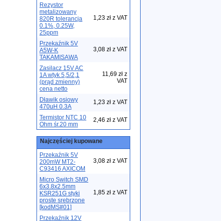
Rezystor
metalizowany
1,23 zł z VAT
820R tolerancja
0.1%, 0.25W,
25ppm
Przekaźnik 5V
3,08 zł z VAT
A5W-K
TAKAMISAWA
Zasilacz 15V AC
11,69 zł z
1A wtyk 5,5/2,1
VAT
(prąd zmienny)
cena netto
Dławik osiowy
1,23 zł z VAT
470uH 0.3A
Termistor NTC 10
2,46 zł z VAT
Ohm śr.20 mm
Najczęściej kupowane
Przekaźnik 5V
3,08 zł z VAT
200mW MT2-
C93416 AXICOM
Micro Switch SMD
6x3.8x2.5mm
1,85 zł z VAT
KSR251G styki
proste srebrzone
[kodMS#01]
Przekaźnik 12V