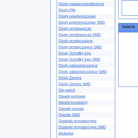
Diody nadawcze/odbiorcze
Diody PIN
Diody pojemnościowe
Diody pojemnościowe SMD
Galeria
Diody prostownicze
Diody prostownicze SMD
Diody przełączające
Diody przełączające SMD
Diody Schottky´ego
Diody Schottky´ego SMD
Diody zabezpieczające
Diody zabezpieczające SMD
Diody Zenera
Diody Zenera SMD
Dip-swich
Dławik pionowe
Dławik toroidalny
Dławiki osiowe
Dławiki SMD
Drabinki rezystancyjne
Drabinki rezystancyjne SMD
drukarka