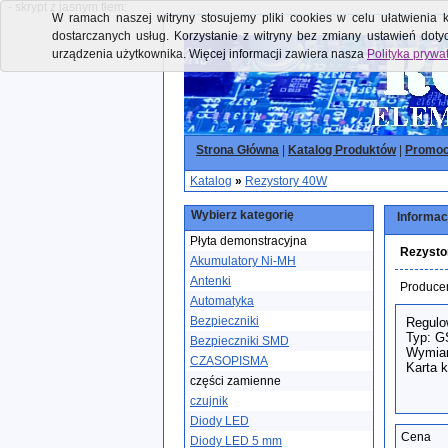
- skrypt z jasnym tłem:
W ramach naszej witryny stosujemy pliki cookies w celu ułatwienia k
dostarczanych usług. Korzystanie z witryny bez zmiany ustawień dot
urządzenia użytkownika. Więcej informacji zawiera nasza
Polityka prywa
Strona Główna
|
Katalog Produktów
|
Promoc
Katalog
»
Rezystory 40W
Wybierz kategorię
Informac
Płyta demonstracyjna
Rezyst
Akumulatory Ni-MH
Antenki
Produce
Automatyka
Bezpieczniki
Regulo
Typ: 
Bezpieczniki SMD
Wymiar
CZASOPISMA
Karta 
części zamienne
czujnik
Diody LED
Cena
Diody LED 5 mm