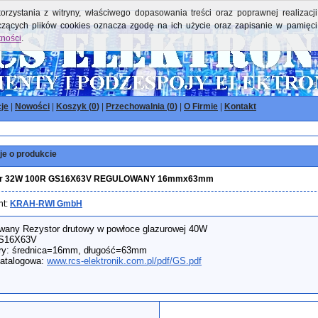
orzystania z witryny, właściwego dopasowania treści oraz poprawnej realizacji
yczących plików cookies oznacza zgodę na ich użycie oraz zapisanie w pamięci
tności
.
je
|
Nowości
|
Koszyk (
0
)
|
Przechowalnia (
0
)
|
O Firmie
|
Kontakt
je o produkcie
or 32W 100R GS16X63V REGULOWANY 16mmx63mm
nt:
KRAH-RWI GmbH
wany Rezystor drutowy w powłoce glazurowej 40W
GS16X63V
y: średnica=16mm, długość=63mm
katalogowa:
www.rcs-elektronik.com.pl/pdf/GS.pdf