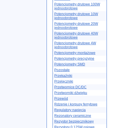
Potencjometry drutowe 100W
jednoobrotowe
Potencjometry drutowe 10W
jednoobrotowe
Potencjometry drutowe 20W
jednoobrotowe
Potencjometry drutowe 40W
jednoobrotowe
Potencjometry drutowe 4W
jednoobrotowe
Potencjometry montażowe
Potencjometry precyzyjne
Potencjometry SMD
Pozostałe
Przekaźniki
Przełączniki
Przetwornice DC/DC
Przetworniki dźwięku
Przewód
Rdzenie i korpusy ferrytowe
Regulatory napięcia
Rezonatory ceramiczne
Rezystor bezpiecznikowy
Rezystory 0.125W osiowe