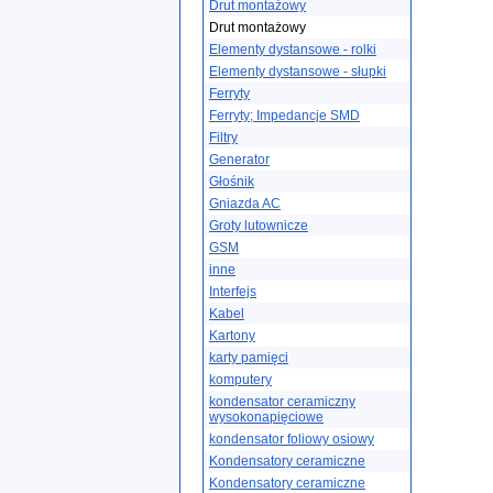
Drut montażowy
Drut montażowy
Elementy dystansowe - rolki
Elementy dystansowe - słupki
Ferryty
Ferryty; Impedancje SMD
Filtry
Generator
Głośnik
Gniazda AC
Groty lutownicze
GSM
inne
Interfejs
Kabel
Kartony
karty pamięci
komputery
kondensator ceramiczny
wysokonapięciowe
kondensator foliowy osiowy
Kondensatory ceramiczne
Kondensatory ceramiczne