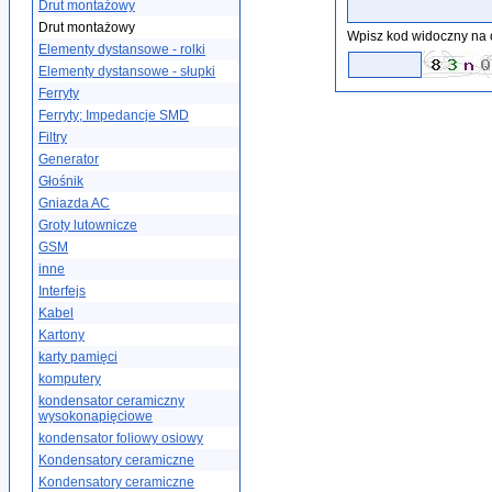
Drut montażowy
Drut montażowy
Wpisz kod widoczny na 
Elementy dystansowe - rolki
Elementy dystansowe - słupki
Ferryty
Ferryty; Impedancje SMD
Filtry
Generator
Głośnik
Gniazda AC
Groty lutownicze
GSM
inne
Interfejs
Kabel
Kartony
karty pamięci
komputery
kondensator ceramiczny
wysokonapięciowe
kondensator foliowy osiowy
Kondensatory ceramiczne
Kondensatory ceramiczne