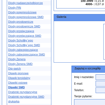
100-3999
:
0,15 zł
Diody nadawcze/odbiorcze
4000-
:
0,07 zł
Diody PIN
Diody pojemnościowe
Galeria
Diody pojemnościowe SMD
Diody prostownicze
Diody prostownicze SMD
Diody przełączające
Diody przełączające SMD
Diody Schottky´ego
Diody Schottky´ego SMD
Diody zabezpieczające
Diody zabezpieczające SMD
Diody Zenera
Diody Zenera SMD
Zapytaj o szczegóły
Dip-swich
Dławik pionowe
Imię i nazwisko:
Dławik toroidalny
Dławiki osiowe
E-mail:
Dławiki SMD
Telefon:
Drabinki rezystancyjne
Twoje pytanie:
Drabinki rezystancyjne SMD
drukarka