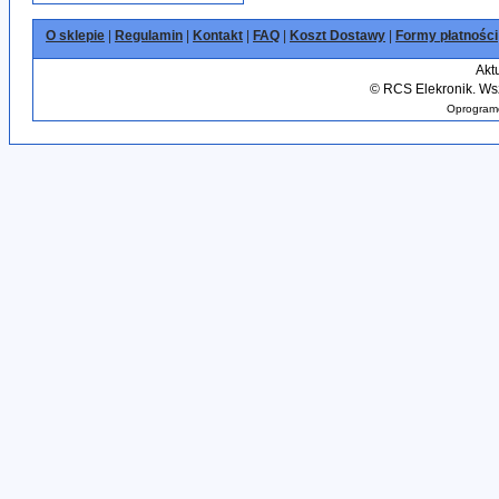
O sklepie
|
Regulamin
|
Kontakt
|
FAQ
|
Koszt Dostawy
|
Formy płatności
Akt
©
RCS Elekronik. Wsz
Oprogramo