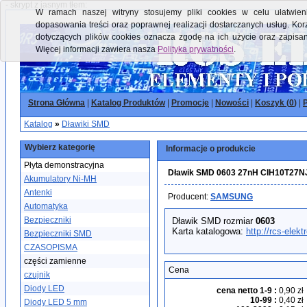
- skrypt z jasnym tłem:
W ramach naszej witryny stosujemy pliki cookies w celu ułatwieni
dopasowania treści oraz poprawnej realizacji dostarczanych usług. Kor
dotyczących plików cookies oznacza zgodę na ich użycie oraz zapisa
Więcej informacji zawiera nasza
Polityka prywatności
.
Strona Główna
|
Katalog Produktów
|
Promocje
|
Nowości
|
Koszyk (
0
)
|
P
Katalog
»
Dławiki SMD
Wybierz kategorię
Informacje o produkcie
Płyta demonstracyjna
Dławik SMD 0603 27nH CIH10T2
Akumulatory Ni-MH
Antenki
Producent:
SAMSUNG
Automatyka
Bezpieczniki
Dławik SMD rozmiar
0603
Karta katalogowa:
http://rcs-elek
Bezpieczniki SMD
CZASOPISMA
części zamienne
Cena
czujnik
Diody LED
cena netto 1-9
:
0,90 zł
10-99
:
0,40 zł
Diody LED 5 mm