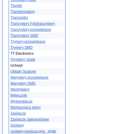
Tłumiki
Transformatory
Transoptor
Tranzystory Fototranzystory
Tranzystory przewlekane
Tranzystory SMD
Trymery przewlekane
Trymery SMD
TT Electronics
Tyrystory i triaki
Uchwyt
Układy Scalone
Warystory przewlekane
Warystory SMD
Wentylatory
Wyłącznik
Wyświetlacze
Wzmacniacz mocy
Zasilacze
Zasilacze stałoprądowe
Zestawy
zestawy ewaluacyjne , płytki