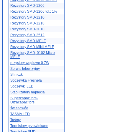
Rezystory SMD-1206
Rezystory SMD-1206 tol.: 1%
Rezystory SMD-1210
Rezystory SMD-1218
Rezystory SMD-2010
Rezystory SMD-2512
Rezystory SMD-MELF
Rezystory SMD-MINI MELF
Rezystory SMD; 0102 Micro
MELF
rezystory węglowe 0.7W
Serwis telewizyjny
Silniczki
Soczewka Fresnela
Soczewki LED
Stabilizatory napięcia
Supercapacitors /
Ultracapacitors
światłowód
TAŚMA LED
Taśmy
Termistory przewlekane
Termistory SMD