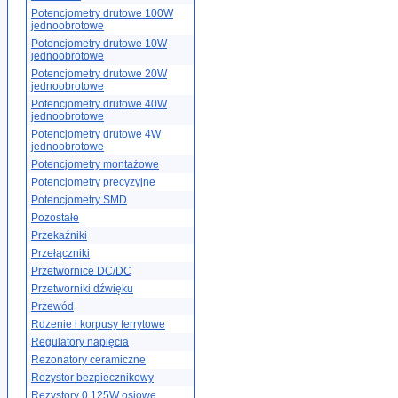
Potencjometry drutowe 100W
jednoobrotowe
Potencjometry drutowe 10W
jednoobrotowe
Potencjometry drutowe 20W
jednoobrotowe
Potencjometry drutowe 40W
jednoobrotowe
Potencjometry drutowe 4W
jednoobrotowe
Potencjometry montażowe
Potencjometry precyzyjne
Potencjometry SMD
Pozostałe
Przekaźniki
Przełączniki
Przetwornice DC/DC
Przetworniki dźwięku
Przewód
Rdzenie i korpusy ferrytowe
Regulatory napięcia
Rezonatory ceramiczne
Rezystor bezpiecznikowy
Rezystory 0.125W osiowe