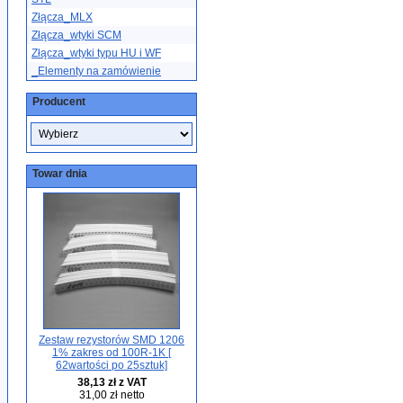
Złącza_MLX
Złącza_wtyki SCM
Złącza_wtyki typu HU i WF
_Elementy na zamówienie
Producent
Towar dnia
Zestaw rezystorów SMD 1206
1% zakres od 100R-1K [
62wartości po 25sztuk]
38,13 zł z VAT
31,00 zł netto