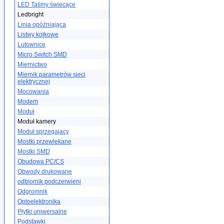
LED Taśmy świecące
Ledbright
Linia opóźniająca
Listwy kołkowe
Lutownice
Micro Switch SMD
Miernictwo
Miernik parametrów sieci
elektrycznej
Mocowania
Modem
Moduł
Moduł kamery
Moduł sprzegajacy
Mostki przewlekane
Mostki SMD
Obudowa PC/CS
Obwody drukowane
odbiornik podczerwieni
Odgromnik
Optoelektronika
Płytki uniwersalne
Podstawki