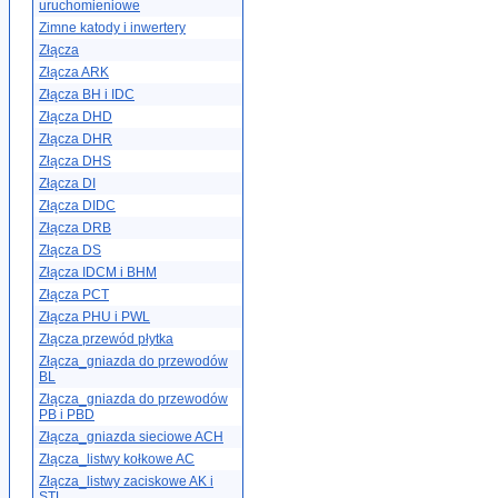
uruchomieniowe
Zimne katody i inwertery
Złącza
Złącza ARK
Złącza BH i IDC
Złącza DHD
Złącza DHR
Złącza DHS
Złącza DI
Złącza DIDC
Złącza DRB
Złącza DS
Złącza IDCM i BHM
Złącza PCT
Złącza PHU i PWL
Złącza przewód płytka
Złącza_gniazda do przewodów
BL
Złącza_gniazda do przewodów
PB i PBD
Złącza_gniazda sieciowe ACH
Złącza_listwy kołkowe AC
Złącza_listwy zaciskowe AK i
STL