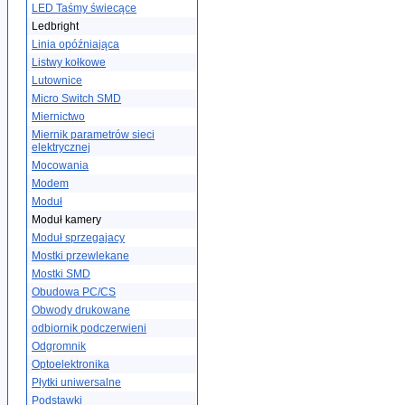
LED Taśmy świecące
Ledbright
Linia opóźniająca
Listwy kołkowe
Lutownice
Micro Switch SMD
Miernictwo
Miernik parametrów sieci
elektrycznej
Mocowania
Modem
Moduł
Moduł kamery
Moduł sprzegajacy
Mostki przewlekane
Mostki SMD
Obudowa PC/CS
Obwody drukowane
odbiornik podczerwieni
Odgromnik
Optoelektronika
Płytki uniwersalne
Podstawki