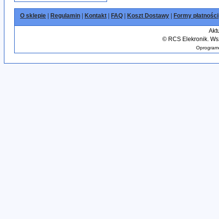
O sklepie
|
Regulamin
|
Kontakt
|
FAQ
|
Koszt Dostawy
|
Formy płatności
Akt
©
RCS Elekronik. Wsz
Oprogramo