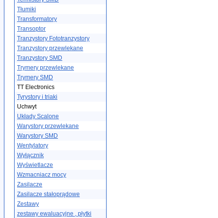
Tłumiki
Transformatory
Transoptor
Tranzystory Fototranzystory
Tranzystory przewlekane
Tranzystory SMD
Trymery przewlekane
Trymery SMD
TT Electronics
Tyrystory i triaki
Uchwyt
Układy Scalone
Warystory przewlekane
Warystory SMD
Wentylatory
Wyłącznik
Wyświetlacze
Wzmacniacz mocy
Zasilacze
Zasilacze stałoprądowe
Zestawy
zestawy ewaluacyjne , płytki