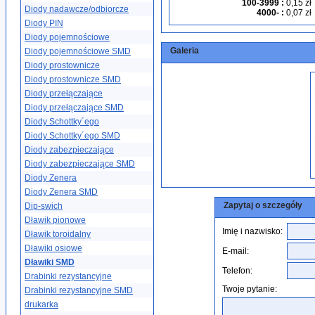
100-3999
:
0,15 zł
Diody nadawcze/odbiorcze
4000-
:
0,07 zł
Diody PIN
Diody pojemnościowe
Galeria
Diody pojemnościowe SMD
Diody prostownicze
Diody prostownicze SMD
Diody przełączające
Diody przełączające SMD
Diody Schottky´ego
Diody Schottky´ego SMD
Diody zabezpieczające
Diody zabezpieczające SMD
Diody Zenera
Diody Zenera SMD
Zapytaj o szczegóły
Dip-swich
Dławik pionowe
Imię i nazwisko:
Dławik toroidalny
Dławiki osiowe
E-mail:
Dławiki SMD
Telefon:
Drabinki rezystancyjne
Twoje pytanie:
Drabinki rezystancyjne SMD
drukarka