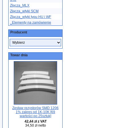
Złącza_MLX
Złącza_wtyki SCM
Złącza_wtyki typu HU i WF
_Elementy na zamówienie
Producent
Towar dnia
Zestaw rezystorów SMD 1206
1% zakres od 1K-10K [69
wartości po 25sztuk]
42,44 zł z VAT
34,50 zł netto