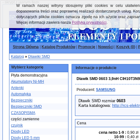
- skrypt z jasnym tłem:
W ramach naszej witryny stosujemy pliki cookies w celu ułatwieni
dopasowania treści oraz poprawnej realizacji dostarczanych usług. Kor
dotyczących plików cookies oznacza zgodę na ich użycie oraz zapisa
Więcej informacji zawiera nasza
Polityka prywatności
.
Strona Główna
|
Katalog Produktów
|
Promocje
|
Nowości
|
Koszyk (
0
)
|
P
Katalog
»
Dławiki SMD
Wybierz kategorię
Informacje o produkcie
Płyta demonstracyjna
Dławik SMD 0603 3,9nH CIH10T
Akumulatory Ni-MH
Antenki
Producent:
SAMSUNG
Automatyka
Bezpieczniki
Dławik SMD rozmiar
0603
Karta katalogowa:
http://rcs-elek
Bezpieczniki SMD
CZASOPISMA
części zamienne
Cena
czujnik
Diody LED
cena netto 1-9
:
0,90 zł
10-99
:
0,40 zł
Diody LED 5 mm