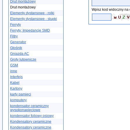
Drut montażowy
Drut montażowy
Wpisz kod widoczny na 
Elementy dystansowe - rolki
Elementy dystansowe - słupki
Ferryty
Ferryty; Impedancje SMD
Filtry
Generator
Głośnik
Gniazda AC
Groty lutownicze
GSM
inne
Interfejs
Kabel
Kartony
karty pamięci
komputery
kondensator ceramiczny
wysokonapięciowe
kondensator foliowy osiowy
Kondensatory ceramiczne
Kondensatory ceramiczne