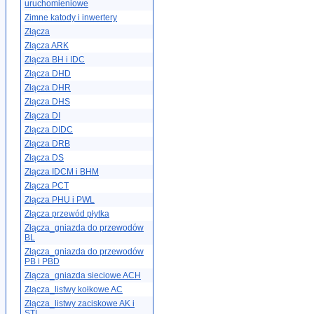
uruchomieniowe
Zimne katody i inwertery
Złącza
Złącza ARK
Złącza BH i IDC
Złącza DHD
Złącza DHR
Złącza DHS
Złącza DI
Złącza DIDC
Złącza DRB
Złącza DS
Złącza IDCM i BHM
Złącza PCT
Złącza PHU i PWL
Złącza przewód płytka
Złącza_gniazda do przewodów
BL
Złącza_gniazda do przewodów
PB i PBD
Złącza_gniazda sieciowe ACH
Złącza_listwy kołkowe AC
Złącza_listwy zaciskowe AK i
STL