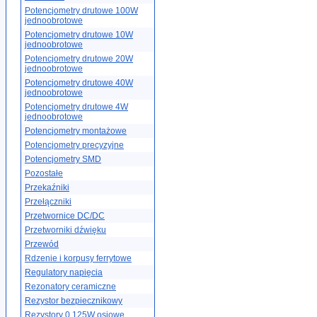
Potencjometry drutowe 100W
jednoobrotowe
Potencjometry drutowe 10W
jednoobrotowe
Potencjometry drutowe 20W
jednoobrotowe
Potencjometry drutowe 40W
jednoobrotowe
Potencjometry drutowe 4W
jednoobrotowe
Potencjometry montażowe
Potencjometry precyzyjne
Potencjometry SMD
Pozostałe
Przekaźniki
Przełączniki
Przetwornice DC/DC
Przetworniki dźwięku
Przewód
Rdzenie i korpusy ferrytowe
Regulatory napięcia
Rezonatory ceramiczne
Rezystor bezpiecznikowy
Rezystory 0.125W osiowe