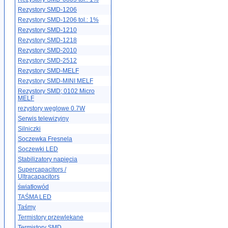
Rezystory SMD-1206
Rezystory SMD-1206 tol.: 1%
Rezystory SMD-1210
Rezystory SMD-1218
Rezystory SMD-2010
Rezystory SMD-2512
Rezystory SMD-MELF
Rezystory SMD-MINI MELF
Rezystory SMD; 0102 Micro
MELF
rezystory węglowe 0.7W
Serwis telewizyjny
Silniczki
Soczewka Fresnela
Soczewki LED
Stabilizatory napięcia
Supercapacitors /
Ultracapacitors
światłowód
TAŚMA LED
Taśmy
Termistory przewlekane
Termistory SMD