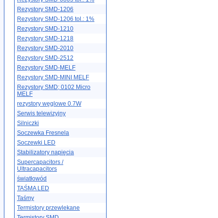
Rezystory SMD-1206
Rezystory SMD-1206 tol.: 1%
Rezystory SMD-1210
Rezystory SMD-1218
Rezystory SMD-2010
Rezystory SMD-2512
Rezystory SMD-MELF
Rezystory SMD-MINI MELF
Rezystory SMD; 0102 Micro
MELF
rezystory węglowe 0.7W
Serwis telewizyjny
Silniczki
Soczewka Fresnela
Soczewki LED
Stabilizatory napięcia
Supercapacitors /
Ultracapacitors
światłowód
TAŚMA LED
Taśmy
Termistory przewlekane
Termistory SMD