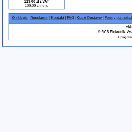
123,00 zł z VAT
100,00 zł netto
O sklepie
|
Regulamin
|
Kontakt
|
FAQ
|
Koszt Dostawy
|
Formy płatności
Akt
©
RCS Elekronik. Wsz
Oprogramo