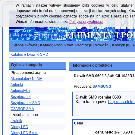
- skrypt z jasnym tłem:
W ramach naszej witryny stosujemy pliki cookies w celu ułatwieni
dopasowania treści oraz poprawnej realizacji dostarczanych usług. Kor
dotyczących plików cookies oznacza zgodę na ich użycie oraz zapisa
Więcej informacji zawiera nasza
Polityka prywatności
.
Strona Główna
|
Katalog Produktów
|
Promocje
|
Nowości
|
Koszyk (
0
)
|
P
Katalog
»
Dławiki SMD
Wybierz kategorię
Informacje o produkcie
Płyta demonstracyjna
Dławik SMD 0603 3,3uH CIL10J
Akumulatory Ni-MH
Antenki
Producent:
SAMSUNG
Automatyka
Bezpieczniki
Dławik SMD rozmiar
0603
Karta katalogowa:
http://rcs-elek
Bezpieczniki SMD
CZASOPISMA
części zamienne
czujnik
Cena
Diody LED
cena netto 1-9
:
0,90 zł
Diody LED 5 mm