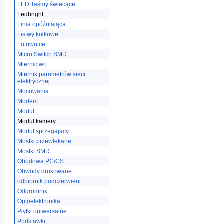
LED Taśmy świecące
Ledbright
Linia opóźniająca
Listwy kołkowe
Lutownice
Micro Switch SMD
Miernictwo
Miernik parametrów sieci
elektrycznej
Mocowania
Modem
Moduł
Moduł kamery
Moduł sprzegajacy
Mostki przewlekane
Mostki SMD
Obudowa PC/CS
Obwody drukowane
odbiornik podczerwieni
Odgromnik
Optoelektronika
Płytki uniwersalne
Podstawki