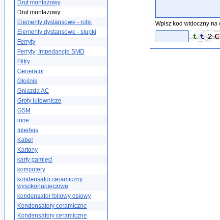
Drut montażowy
Drut montażowy
Elementy dystansowe - rolki
Wpisz kod widoczny na 
Elementy dystansowe - słupki
Ferryty
Ferryty; Impedancje SMD
Filtry
Generator
Głośnik
Gniazda AC
Groty lutownicze
GSM
inne
Interfejs
Kabel
Kartony
karty pamięci
komputery
kondensator ceramiczny
wysokonapięciowe
kondensator foliowy osiowy
Kondensatory ceramiczne
Kondensatory ceramiczne