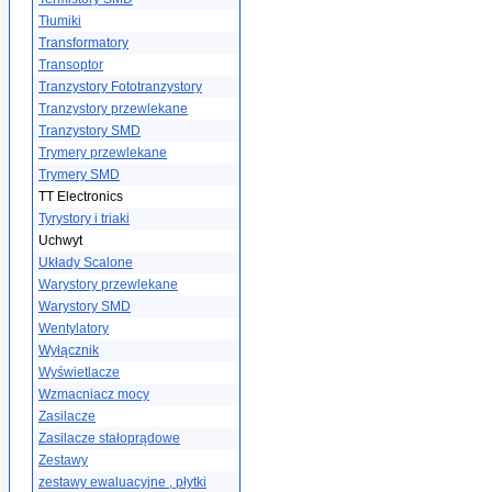
Tłumiki
Transformatory
Transoptor
Tranzystory Fototranzystory
Tranzystory przewlekane
Tranzystory SMD
Trymery przewlekane
Trymery SMD
TT Electronics
Tyrystory i triaki
Uchwyt
Układy Scalone
Warystory przewlekane
Warystory SMD
Wentylatory
Wyłącznik
Wyświetlacze
Wzmacniacz mocy
Zasilacze
Zasilacze stałoprądowe
Zestawy
zestawy ewaluacyjne , płytki