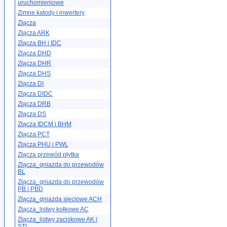
uruchomieniowe
Zimne katody i inwertery
Złącza
Złącza ARK
Złącza BH i IDC
Złącza DHD
Złącza DHR
Złącza DHS
Złącza DI
Złącza DIDC
Złącza DRB
Złącza DS
Złącza IDCM i BHM
Złącza PCT
Złącza PHU i PWL
Złącza przewód płytka
Złącza_gniazda do przewodów
BL
Złącza_gniazda do przewodów
PB i PBD
Złącza_gniazda sieciowe ACH
Złącza_listwy kołkowe AC
Złącza_listwy zaciskowe AK i
STL