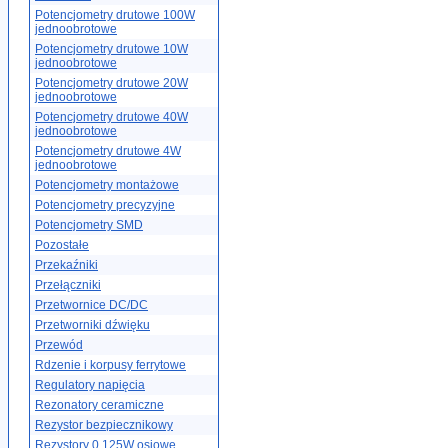
Potencjometry drutowe 100W
jednoobrotowe
Potencjometry drutowe 10W
jednoobrotowe
Potencjometry drutowe 20W
jednoobrotowe
Potencjometry drutowe 40W
jednoobrotowe
Potencjometry drutowe 4W
jednoobrotowe
Potencjometry montażowe
Potencjometry precyzyjne
Potencjometry SMD
Pozostałe
Przekaźniki
Przełączniki
Przetwornice DC/DC
Przetworniki dźwięku
Przewód
Rdzenie i korpusy ferrytowe
Regulatory napięcia
Rezonatory ceramiczne
Rezystor bezpiecznikowy
Rezystory 0.125W osiowe