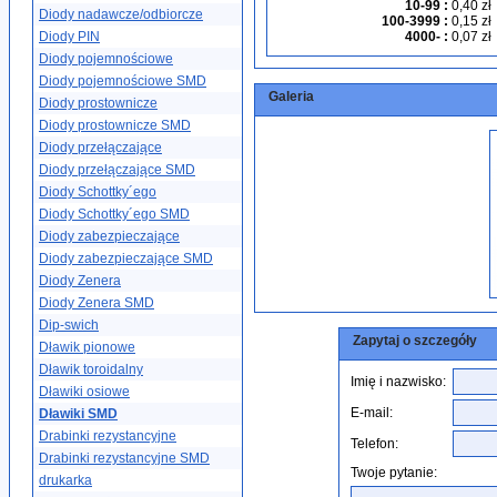
10-99
:
0,40 zł
Diody nadawcze/odbiorcze
100-3999
:
0,15 zł
Diody PIN
4000-
:
0,07 zł
Diody pojemnościowe
Diody pojemnościowe SMD
Galeria
Diody prostownicze
Diody prostownicze SMD
Diody przełączające
Diody przełączające SMD
Diody Schottky´ego
Diody Schottky´ego SMD
Diody zabezpieczające
Diody zabezpieczające SMD
Diody Zenera
Diody Zenera SMD
Dip-swich
Zapytaj o szczegóły
Dławik pionowe
Dławik toroidalny
Imię i nazwisko:
Dławiki osiowe
E-mail:
Dławiki SMD
Drabinki rezystancyjne
Telefon:
Drabinki rezystancyjne SMD
Twoje pytanie:
drukarka