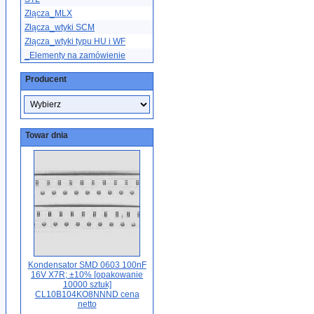
Złącza_MLX
Złącza_wtyki SCM
Złącza_wtyki typu HU i WF
_Elementy na zamówienie
Producent
Towar dnia
Kondensator SMD 0603 100nF
16V X7R; ±10% [opakowanie
10000 sztuk]
CL10B104KO8NNND cena
netto