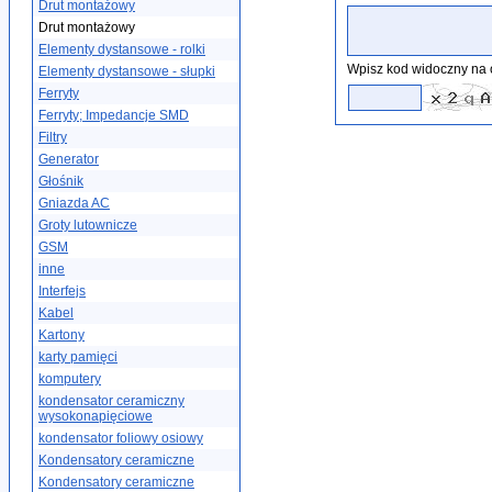
Drut montażowy
Drut montażowy
Elementy dystansowe - rolki
Wpisz kod widoczny na 
Elementy dystansowe - słupki
Ferryty
Ferryty; Impedancje SMD
Filtry
Generator
Głośnik
Gniazda AC
Groty lutownicze
GSM
inne
Interfejs
Kabel
Kartony
karty pamięci
komputery
kondensator ceramiczny
wysokonapięciowe
kondensator foliowy osiowy
Kondensatory ceramiczne
Kondensatory ceramiczne