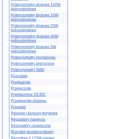
Potencjometry drutowe 100W
jednoobrotowe
Potencjometry drutowe 10W
jednoobrotowe
Potencjometry drutowe 20W
jednoobrotowe
Potencjometry drutowe 40W
jednoobrotowe
Potencjometry drutowe 4W
jednoobrotowe
Potencjometry montażowe
Potencjometry precyzyjne
Potencjometry SMD
Pozostałe
Przekaźniki
Przełączniki
Przetwornice DC/DC
Przetworniki dźwięku
Przewód
Rdzenie i korpusy ferrytowe
Regulatory napięcia
Rezonatory ceramiczne
Rezystor bezpiecznikowy
Rezystory 0.125W osiowe