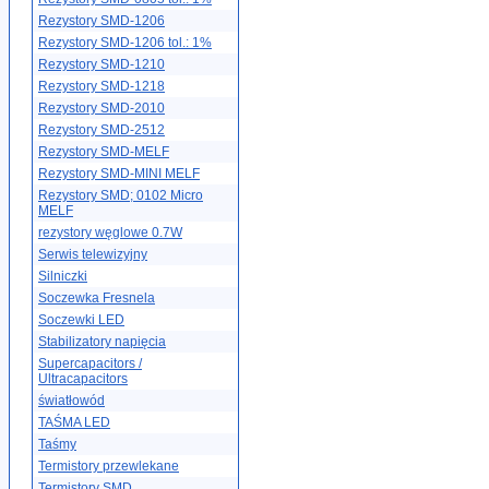
Rezystory SMD-1206
Rezystory SMD-1206 tol.: 1%
Rezystory SMD-1210
Rezystory SMD-1218
Rezystory SMD-2010
Rezystory SMD-2512
Rezystory SMD-MELF
Rezystory SMD-MINI MELF
Rezystory SMD; 0102 Micro
MELF
rezystory węglowe 0.7W
Serwis telewizyjny
Silniczki
Soczewka Fresnela
Soczewki LED
Stabilizatory napięcia
Supercapacitors /
Ultracapacitors
światłowód
TAŚMA LED
Taśmy
Termistory przewlekane
Termistory SMD