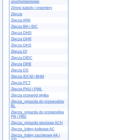
uruchomieniowe
Zimne katody i inwertery
Złącza
Złącza ARK
Złącza BH i IDC
Złącza DHD
Złącza DHR
Złącza DHS
Złącza DI
Złącza DIDC
Złącza DRB
Złącza DS
Złącza IDCM i BHM
Złącza PCT
Złącza PHU i PWL
Złącza przewód płytka
Złącza_gniazda do przewodów
BL
Złącza_gniazda do przewodów
PB i PBD
Złącza_gniazda sieciowe ACH
Złącza_listwy kołkowe AC
Złącza_listwy zaciskowe AK i
STL