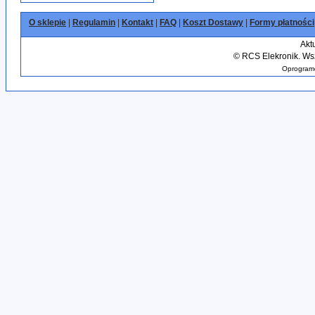
O sklepie
|
Regulamin
|
Kontakt
|
FAQ
|
Koszt Dostawy
|
Formy płatności
Akt
©
RCS Elekronik. Wsz
Oprogramo