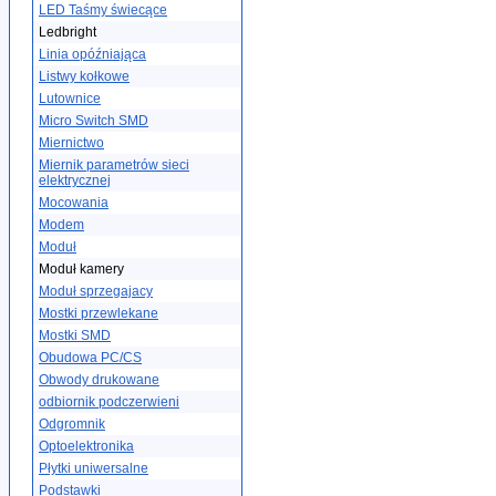
LED Taśmy świecące
Ledbright
Linia opóźniająca
Listwy kołkowe
Lutownice
Micro Switch SMD
Miernictwo
Miernik parametrów sieci
elektrycznej
Mocowania
Modem
Moduł
Moduł kamery
Moduł sprzegajacy
Mostki przewlekane
Mostki SMD
Obudowa PC/CS
Obwody drukowane
odbiornik podczerwieni
Odgromnik
Optoelektronika
Płytki uniwersalne
Podstawki