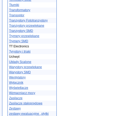
Tłumiki
Transformatory
Transoptor
Tranzystory Fototranzystory
Tranzystory przewlekane
Tranzystory SMD
Trymery przewlekane
Trymery SMD
TT Electronics
Tyrystory i triaki
Uchwyt
Układy Scalone
Warystory przewlekane
Warystory SMD
Wentylatory
Wyłącznik
Wyświetlacze
Wzmacniacz mocy
Zasilacze
Zasilacze stałoprądowe
Zestawy
zestawy ewaluacyjne , płytki