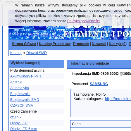
- skrypt z jasnym tłem:
W ramach naszej witryny stosujemy pliki cookies w celu ułatwieni
dopasowania treści oraz poprawnej realizacji dostarczanych usług. Kor
dotyczących plików cookies oznacza zgodę na ich użycie oraz zapisa
Więcej informacji zawiera nasza
Polityka prywatności
.
Strona Główna
|
Katalog Produktów
|
Promocje
|
Nowości
|
Koszyk (
0
)
|
P
Katalog
»
Dławiki SMD
Wybierz kategorię
Informacje o produkcie
Płyta demonstracyjna
Impedancja SMD 0805 600Ω @100M
Akumulatory Ni-MH
Antenki
Producent:
SAMSUNG
Automatyka
Bezpieczniki
Taśmowane, RoHS
Karta katalogowa:
http://rcs-elek
Bezpieczniki SMD
CZASOPISMA
części zamienne
czujnik
Diody LED
Cena
Diody LED 5 mm