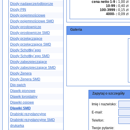
cena netto 1-9
:
1,00 zł
Diody nadawcze/odbiorcze
10-99
:
0,40 zł
Diody PIN
100-3999
:
0,15 zł
4000-
:
0,09 zł
Diody pojemnościowe
Diody pojemnościowe SMD
Diody prostownicze
Galeria
Diody prostownicze SMD
Diody przełączające
Diody przełączające SMD
Diody Schottky´ego
Diody Schottky´ego SMD
Diody zabezpieczające
Diody zabezpieczające SMD
Diody Zenera
Diody Zenera SMD
Dip-swich
Dławik pionowe
Zapytaj o szczegóły
Dławik toroidalny
Dławiki osiowe
Imię i nazwisko:
Dławiki SMD
E-mail:
Drabinki rezystancyjne
Drabinki rezystancyjne SMD
Telefon:
drukarka
Twoje pytanie: