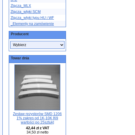
Złącza_MLX
Złącza_wtyki SCM
Złącza_wtyki typu HU i WF
_Elementy na zamówienie
Producent
Towar dnia
Zestaw rezystorów SMD 1206
1% zakres od 1K-10K [69
wartości po 25sztuk]
42,44 zł z VAT
34,50 zł netto