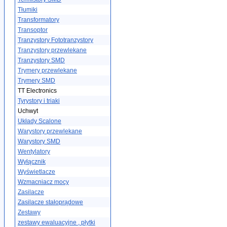
Tłumiki
Transformatory
Transoptor
Tranzystory Fototranzystory
Tranzystory przewlekane
Tranzystory SMD
Trymery przewlekane
Trymery SMD
TT Electronics
Tyrystory i triaki
Uchwyt
Układy Scalone
Warystory przewlekane
Warystory SMD
Wentylatory
Wyłącznik
Wyświetlacze
Wzmacniacz mocy
Zasilacze
Zasilacze stałoprądowe
Zestawy
zestawy ewaluacyjne , płytki