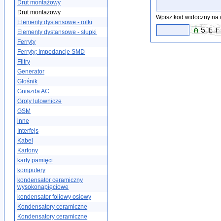
Drut montażowy
Drut montażowy
Wpisz kod widoczny na 
Elementy dystansowe - rolki
Elementy dystansowe - słupki
Ferryty
Ferryty; Impedancje SMD
Filtry
Generator
Głośnik
Gniazda AC
Groty lutownicze
GSM
inne
Interfejs
Kabel
Kartony
karty pamięci
komputery
kondensator ceramiczny
wysokonapięciowe
kondensator foliowy osiowy
Kondensatory ceramiczne
Kondensatory ceramiczne