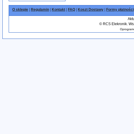
O sklepie
|
Regulamin
|
Kontakt
|
FAQ
|
Koszt Dostawy
|
Formy płatności
Akt
©
RCS Elekronik. Wsz
Oprogramo