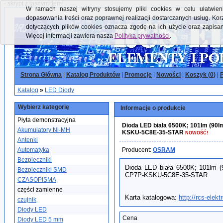
- skrypt z jasnym tłem:
W ramach naszej witryny stosujemy pliki cookies w celu ułatwieni
dopasowania treści oraz poprawnej realizacji dostarczanych usług. Kor
dotyczących plików cookies oznacza zgodę na ich użycie oraz zapisa
Więcej informacji zawiera nasza
Polityka prywatności
.
Strona Główna
|
Katalog Produktów
|
Promocje
|
Nowości
|
Koszyk (
0
)
|
P
Katalog
»
LED Diody
Wybierz kategorię
Informacje o produkcie
Płyta demonstracyjna
Dioda LED biała 6500K; 101lm (9
Akumulatory Ni-MH
KSKU-5C8E-35-STAR
NOWOŚĆ!
Antenki
Automatyka
Producent:
OSRAM
Bezpieczniki
Dioda LED biała 6500K; 101lm
Bezpieczniki SMD
CP7P-KSKU-5C8E-35-STAR
CZASOPISMA
części zamienne
Karta katalogowa:
http://rcs-ele
czujnik
Diody LED
Cena
Diody LED 5 mm