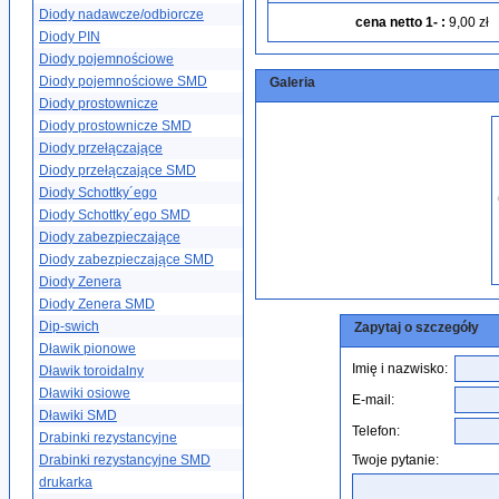
Diody nadawcze/odbiorcze
cena netto 1-
:
9,00 zł
Diody PIN
Diody pojemnościowe
Diody pojemnościowe SMD
Galeria
Diody prostownicze
Diody prostownicze SMD
Diody przełączające
Diody przełączające SMD
Diody Schottky´ego
Diody Schottky´ego SMD
Diody zabezpieczające
Diody zabezpieczające SMD
Diody Zenera
Diody Zenera SMD
Dip-swich
Zapytaj o szczegóły
Dławik pionowe
Imię i nazwisko:
Dławik toroidalny
Dławiki osiowe
E-mail:
Dławiki SMD
Telefon:
Drabinki rezystancyjne
Drabinki rezystancyjne SMD
Twoje pytanie:
drukarka