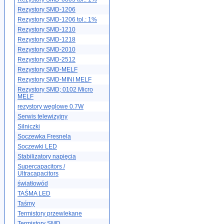
Rezystory SMD-1206
Rezystory SMD-1206 tol.: 1%
Rezystory SMD-1210
Rezystory SMD-1218
Rezystory SMD-2010
Rezystory SMD-2512
Rezystory SMD-MELF
Rezystory SMD-MINI MELF
Rezystory SMD; 0102 Micro
MELF
rezystory węglowe 0.7W
Serwis telewizyjny
Silniczki
Soczewka Fresnela
Soczewki LED
Stabilizatory napięcia
Supercapacitors /
Ultracapacitors
światłowód
TAŚMA LED
Taśmy
Termistory przewlekane
Termistory SMD