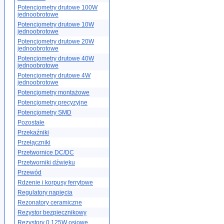
Potencjometry drutowe 100W
jednoobrotowe
Potencjometry drutowe 10W
jednoobrotowe
Potencjometry drutowe 20W
jednoobrotowe
Potencjometry drutowe 40W
jednoobrotowe
Potencjometry drutowe 4W
jednoobrotowe
Potencjometry montażowe
Potencjometry precyzyjne
Potencjometry SMD
Pozostałe
Przekaźniki
Przełączniki
Przetwornice DC/DC
Przetworniki dźwięku
Przewód
Rdzenie i korpusy ferrytowe
Regulatory napięcia
Rezonatory ceramiczne
Rezystor bezpiecznikowy
Rezystory 0.125W osiowe