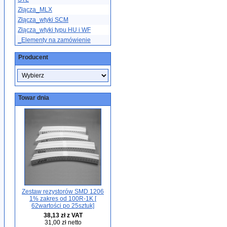
Złącza_MLX
Złącza_wtyki SCM
Złącza_wtyki typu HU i WF
_Elementy na zamówienie
Producent
Towar dnia
Zestaw rezystorów SMD 1206
1% zakres od 100R-1K [
62wartości po 25sztuk]
38,13 zł z VAT
31,00 zł netto