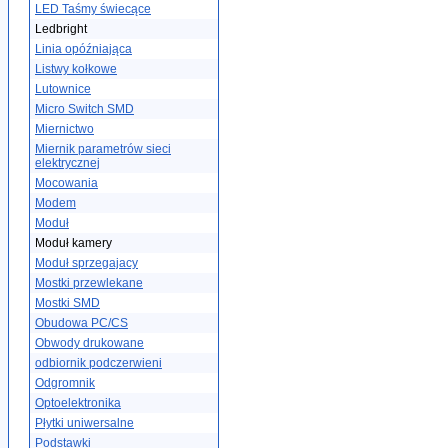
LED Taśmy świecące
Ledbright
Linia opóźniająca
Listwy kołkowe
Lutownice
Micro Switch SMD
Miernictwo
Miernik parametrów sieci
elektrycznej
Mocowania
Modem
Moduł
Moduł kamery
Moduł sprzegajacy
Mostki przewlekane
Mostki SMD
Obudowa PC/CS
Obwody drukowane
odbiornik podczerwieni
Odgromnik
Optoelektronika
Płytki uniwersalne
Podstawki