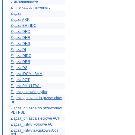
uruchomieniowe
Zimne katody i inwertery
Złącza
Złącza ARK
Złącza BH i IDC
Złącza DHD
Złącza DHR
Złącza DHS
Złącza DI
Złącza DIDC
Złącza DRB
Złącza DS
Złącza IDCM i BHM
Złącza PCT
Złącza PHU i PWL
Złącza przewód płytka
Złącza_gniazda do przewodów
BL
Złącza_gniazda do przewodów
PB i PBD
Złącza_gniazda sieciowe ACH
Złącza_listwy kołkowe AC
Złącza_listwy zaciskowe AK i
STL