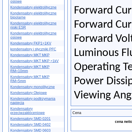
osiowe
Forward Curr
Kondensatory elektrolityczne
Kondensatory elektrolityczne
bipolarne
Forward Cur
Kondensatory elektrolityczne
niski ESR
Kondensatory elektrolityczne
Forward Vol
osiowe
Kondensatory FKP1>1KV
kondensatory i styczniki PFC
Luminous Fl
Kondensatory MKT MKP
Kondensatory MKT MKP >1kV
Operating T
Kondensatory MKT MKP
RM=10mm
Kondensatory MKT MKP
Power Dissi
RM=5mm
Kondensatory monolityczne
Viewing Angl
Kondensatory Olejowe
Kondensatory podtrzymania
napięcia
Kondensatory
przeciwzakłóceniowe
Cena
Kondensatory SMD 0201
cena netto
Kondensatory SMD 0402
Kondensatory SMD 0603