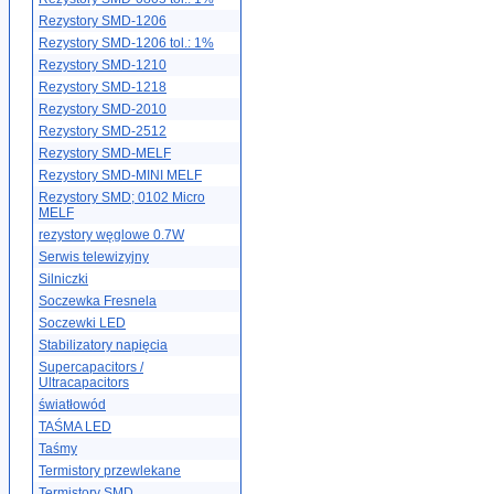
Rezystory SMD-1206
Rezystory SMD-1206 tol.: 1%
Rezystory SMD-1210
Rezystory SMD-1218
Rezystory SMD-2010
Rezystory SMD-2512
Rezystory SMD-MELF
Rezystory SMD-MINI MELF
Rezystory SMD; 0102 Micro
MELF
rezystory węglowe 0.7W
Serwis telewizyjny
Silniczki
Soczewka Fresnela
Soczewki LED
Stabilizatory napięcia
Supercapacitors /
Ultracapacitors
światłowód
TAŚMA LED
Taśmy
Termistory przewlekane
Termistory SMD