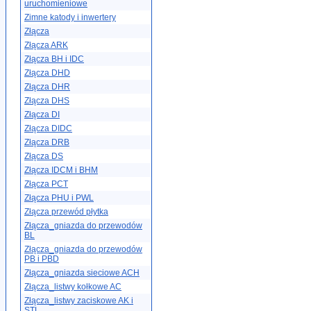
uruchomieniowe
Zimne katody i inwertery
Złącza
Złącza ARK
Złącza BH i IDC
Złącza DHD
Złącza DHR
Złącza DHS
Złącza DI
Złącza DIDC
Złącza DRB
Złącza DS
Złącza IDCM i BHM
Złącza PCT
Złącza PHU i PWL
Złącza przewód płytka
Złącza_gniazda do przewodów
BL
Złącza_gniazda do przewodów
PB i PBD
Złącza_gniazda sieciowe ACH
Złącza_listwy kołkowe AC
Złącza_listwy zaciskowe AK i
STL