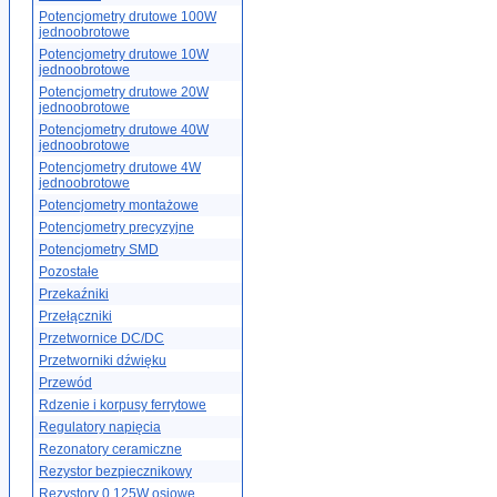
Potencjometry drutowe 100W
jednoobrotowe
Potencjometry drutowe 10W
jednoobrotowe
Potencjometry drutowe 20W
jednoobrotowe
Potencjometry drutowe 40W
jednoobrotowe
Potencjometry drutowe 4W
jednoobrotowe
Potencjometry montażowe
Potencjometry precyzyjne
Potencjometry SMD
Pozostałe
Przekaźniki
Przełączniki
Przetwornice DC/DC
Przetworniki dźwięku
Przewód
Rdzenie i korpusy ferrytowe
Regulatory napięcia
Rezonatory ceramiczne
Rezystor bezpiecznikowy
Rezystory 0.125W osiowe