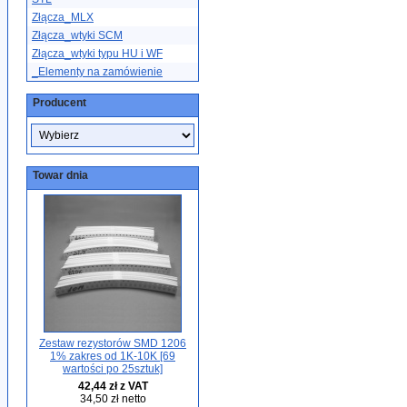
Złącza_MLX
Złącza_wtyki SCM
Złącza_wtyki typu HU i WF
_Elementy na zamówienie
Producent
Towar dnia
Zestaw rezystorów SMD 1206
1% zakres od 1K-10K [69
wartości po 25sztuk]
42,44 zł z VAT
34,50 zł netto