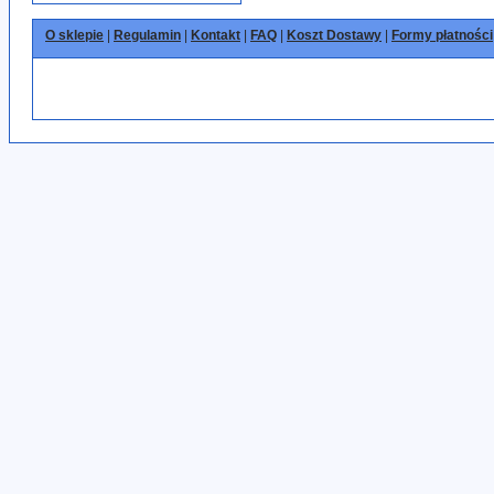
O sklepie
|
Regulamin
|
Kontakt
|
FAQ
|
Koszt Dostawy
|
Formy płatności