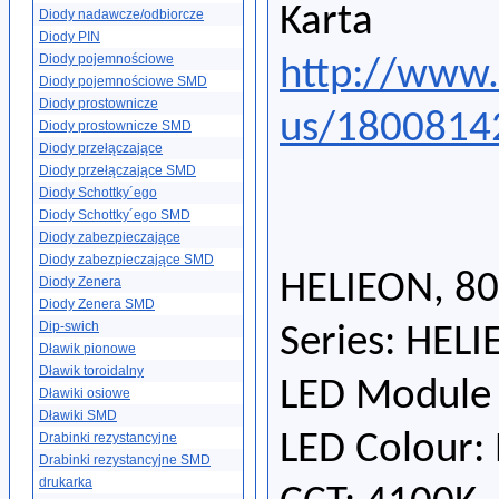
Kar
Diody nadawcze/odbiorcze
Diody PIN
Diody pojemnościowe
http://www
Diody pojemnościowe SMD
Diody prostownicze
us/1800814
Diody prostownicze SMD
Diody przełączające
Diody przełączające SMD
Diody Schottky´ego
Diody Schottky´ego SMD
Diody zabezpieczające
Diody zabezpieczające SMD
HELIEON, 80
Diody Zenera
Diody Zenera SMD
Dip-swich
Series: HEL
Dławik pionowe
Dławik toroidalny
LED Module 
Dławiki osiowe
Dławiki SMD
LED Colour:
Drabinki rezystancyjne
Drabinki rezystancyjne SMD
drukarka