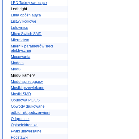
LED Taśmy świecące
Ledbright
Linia opóźniająca
Listwy kołkowe
Lutownice
Micro Switch SMD
Miernictwo
Miernik parametrów sieci
elektrycznej
Mocowania
Modem
Moduł
Moduł kamery
Moduł sprzegajacy
Mostki przewlekane
Mostki SMD
Obudowa PC/CS
Obwody drukowane
odbiornik podczerwieni
Odgromnik
Optoelektronika
Płytki uniwersalne
Podstawki