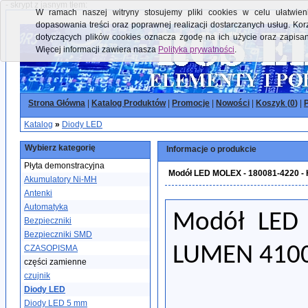
- skrypt z jasnym tłem:
W ramach naszej witryny stosujemy pliki cookies w celu ułatwieni
dopasowania treści oraz poprawnej realizacji dostarczanych usług. Kor
dotyczących plików cookies oznacza zgodę na ich użycie oraz zapisa
Więcej informacji zawiera nasza
Polityka prywatności
.
Strona Główna
|
Katalog Produktów
|
Promocje
|
Nowości
|
Koszyk (
0
)
|
P
Katalog
»
Diody LED
Wybierz kategorię
Informacje o produkcie
Płyta demonstracyjna
Modół LED MOLEX - 180081-4220 -
Akumulatory Ni-MH
Antenki
Automatyka
Modół LED 
Bezpieczniki
Bezpieczniki SMD
LUMEN 4100
CZASOPISMA
części zamienne
czujnik
Diody LED
Diody LED 5 mm