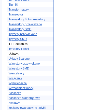
Tłumiki
Transformatory
Transoptor
Tranzystory Fototranzystory
Tranzystory przewlekane
Tranzystory SMD
Trymery przewlekane
Trymery SMD
TT Electronics
Tyrystory i triaki
Uchwyt
Układy Scalone
Warystory przewlekane
Warystory SMD
Wentylatory
Wyłącznik
Wyświetlacze
Wzmacniacz mocy
Zasilacze
Zasilacze stałoprądowe
Zestawy
zestawy ewaluacyjne , płytki