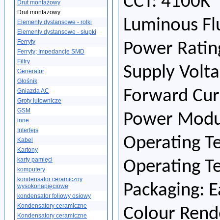
CCT: 4100K
Drut montażowy
Drut montażowy
Luminous Fl
Elementy dystansowe - rolki
Elementy dystansowe - słupki
Ferryty
Power Ratin
Ferryty; Impedancje SMD
Filtry
Supply Volta
Generator
Głośnik
Forward Cur
Gniazda AC
Groty lutownicze
GSM
Power Modul
inne
Interfejs
Operating T
Kabel
Kartony
karty pamięci
Operating T
komputery
kondensator ceramiczny
Packaging: 
wysokonapięciowe
kondensator foliowy osiowy
Kondensatory ceramiczne
Colour Rend
Kondensatory ceramiczne