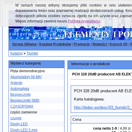
- skrypt z jasnym tłem:
W ramach naszej witryny stosujemy pliki cookies w celu ułatwieni
dopasowania treści oraz poprawnej realizacji dostarczanych usług. Kor
dotyczących plików cookies oznacza zgodę na ich użycie oraz zapisa
Więcej informacji zawiera nasza
Polityka prywatności
.
Strona Główna
|
Katalog Produktów
|
Promocje
|
Nowości
|
Koszyk (
0
)
|
P
Katalog
»
Tłumiki
Wybierz kategorię
Informacje o produkcie
Płyta demonstracyjna
PCH 328 20dB producent AB ELE
Akumulatory Ni-MH
Antenki
Automatyka
PCH 328 20dB producent AB E
Bezpieczniki
Karta katalogowa:
Bezpieczniki SMD
CZASOPISMA
http://ledex.eu/desc/03_tlumiki/
części zamienne
czujnik
Cena
Diody LED
cena netto 1-9
:
4,00 zł
Diody LED 5 mm