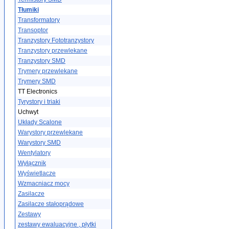
Tłumiki
Transformatory
Transoptor
Tranzystory Fototranzystory
Tranzystory przewlekane
Tranzystory SMD
Trymery przewlekane
Trymery SMD
TT Electronics
Tyrystory i triaki
Uchwyt
Układy Scalone
Warystory przewlekane
Warystory SMD
Wentylatory
Wyłącznik
Wyświetlacze
Wzmacniacz mocy
Zasilacze
Zasilacze stałoprądowe
Zestawy
zestawy ewaluacyjne , płytki