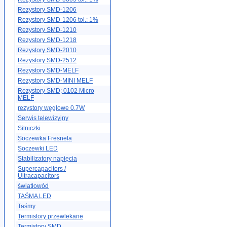
Rezystory SMD-1206
Rezystory SMD-1206 tol.: 1%
Rezystory SMD-1210
Rezystory SMD-1218
Rezystory SMD-2010
Rezystory SMD-2512
Rezystory SMD-MELF
Rezystory SMD-MINI MELF
Rezystory SMD; 0102 Micro
MELF
rezystory węglowe 0.7W
Serwis telewizyjny
Silniczki
Soczewka Fresnela
Soczewki LED
Stabilizatory napięcia
Supercapacitors /
Ultracapacitors
światłowód
TAŚMA LED
Taśmy
Termistory przewlekane
Termistory SMD