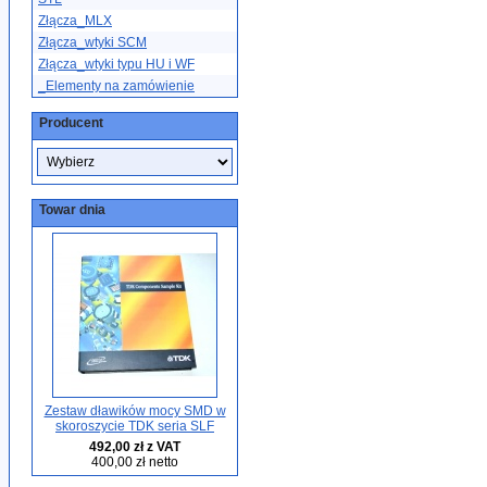
Złącza_MLX
Złącza_wtyki SCM
Złącza_wtyki typu HU i WF
_Elementy na zamówienie
Producent
Towar dnia
Zestaw dławików mocy SMD w
skoroszycie TDK seria SLF
492,00 zł z VAT
400,00 zł netto