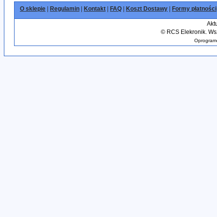
O sklepie
|
Regulamin
|
Kontakt
|
FAQ
|
Koszt Dostawy
|
Formy płatności
Akt
©
RCS Elekronik. Wsz
Oprogramo