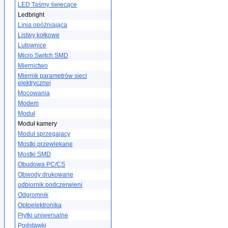
LED Taśmy świecące
Ledbright
Linia opóźniająca
Listwy kołkowe
Lutownice
Micro Switch SMD
Miernictwo
Miernik parametrów sieci
elektrycznej
Mocowania
Modem
Moduł
Moduł kamery
Moduł sprzegajacy
Mostki przewlekane
Mostki SMD
Obudowa PC/CS
Obwody drukowane
odbiornik podczerwieni
Odgromnik
Optoelektronika
Płytki uniwersalne
Podstawki