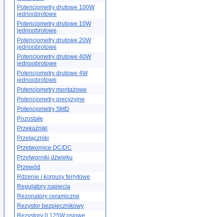
Potencjometry drutowe 100W
jednoobrotowe
Potencjometry drutowe 10W
jednoobrotowe
Potencjometry drutowe 20W
jednoobrotowe
Potencjometry drutowe 40W
jednoobrotowe
Potencjometry drutowe 4W
jednoobrotowe
Potencjometry montażowe
Potencjometry precyzyjne
Potencjometry SMD
Pozostałe
Przekaźniki
Przełączniki
Przetwornice DC/DC
Przetworniki dźwięku
Przewód
Rdzenie i korpusy ferrytowe
Regulatory napięcia
Rezonatory ceramiczne
Rezystor bezpiecznikowy
Rezystory 0.125W osiowe