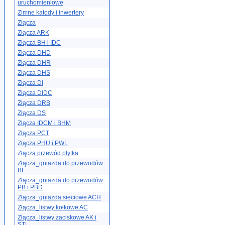
uruchomieniowe
Zimne katody i inwertery
Złącza
Złącza ARK
Złącza BH i IDC
Złącza DHD
Złącza DHR
Złącza DHS
Złącza DI
Złącza DIDC
Złącza DRB
Złącza DS
Złącza IDCM i BHM
Złącza PCT
Złącza PHU i PWL
Złącza przewód płytka
Złącza_gniazda do przewodów
BL
Złącza_gniazda do przewodów
PB i PBD
Złącza_gniazda sieciowe ACH
Złącza_listwy kołkowe AC
Złącza_listwy zaciskowe AK i
STL