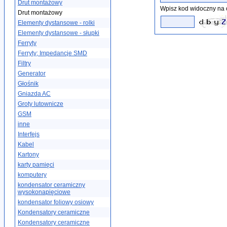
Drut montażowy
Wpisz kod widoczny na 
Drut montażowy
Elementy dystansowe - rolki
Elementy dystansowe - słupki
Ferryty
Ferryty; Impedancje SMD
Filtry
Generator
Głośnik
Gniazda AC
Groty lutownicze
GSM
inne
Interfejs
Kabel
Kartony
karty pamięci
komputery
kondensator ceramiczny
wysokonapięciowe
kondensator foliowy osiowy
Kondensatory ceramiczne
Kondensatory ceramiczne