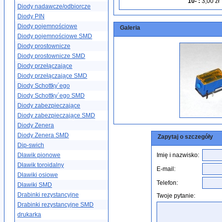
10-
:
3,00 zł
Diody nadawcze/odbiorcze
Diody PIN
Diody pojemnościowe
Galeria
Diody pojemnościowe SMD
Diody prostownicze
Diody prostownicze SMD
Diody przełączające
Diody przełączające SMD
Diody Schottky´ego
Diody Schottky´ego SMD
Diody zabezpieczające
Diody zabezpieczające SMD
Diody Zenera
Diody Zenera SMD
Zapytaj o szczegóły
Dip-swich
Dławik pionowe
Imię i nazwisko:
Dławik toroidalny
E-mail:
Dławiki osiowe
Telefon:
Dławiki SMD
Drabinki rezystancyjne
Twoje pytanie:
Drabinki rezystancyjne SMD
drukarka