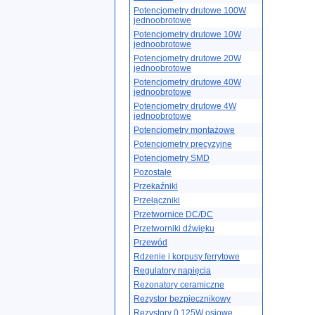
Potencjometry drutowe 100W
jednoobrotowe
Potencjometry drutowe 10W
jednoobrotowe
Potencjometry drutowe 20W
jednoobrotowe
Potencjometry drutowe 40W
jednoobrotowe
Potencjometry drutowe 4W
jednoobrotowe
Potencjometry montażowe
Potencjometry precyzyjne
Potencjometry SMD
Pozostałe
Przekaźniki
Przełączniki
Przetwornice DC/DC
Przetworniki dźwięku
Przewód
Rdzenie i korpusy ferrytowe
Regulatory napięcia
Rezonatory ceramiczne
Rezystor bezpiecznikowy
Rezystory 0.125W osiowe