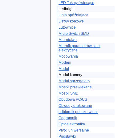
LED Taśmy świecące
Ledbright
Linia opóźniająca
Listwy kołkowe
Lutownice
Micro Switch SMD
Miernictwo
Miernik parametrów sieci
elektrycznej
Mocowania
Modem
Moduł
Moduł kamery
Moduł sprzegajacy
Mostki przewlekane
Mostki SMD
Obudowa PC/CS
Obwody drukowane
odbiornik podczerwieni
Odgromnik
Optoelektronika
Płytki uniwersalne
Podstawki