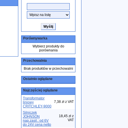
Porównywarka
Wybierz produkty do
porównania
Przechowalnia
Brak produktów w przechowalni
Ostatnio oglądane
Najczęściej oglądane
Transformator
7,38 zł z VAT
liniowy
CRITCHLEY-9000
Silniczek
18,45 zł z
JOHNSON
VAT
nap.zasil.: od 6V
do 24V cena netto