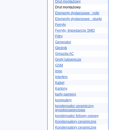
Drut montażowy
Drut montażowy
Elementy dystansowe - rolki
Elementy dystansowe - słupki
Ferryty
Ferryty; Impedancje SMD
Filtry
Generator
Głośnik
Gniazda AC
Groty lutownicze
GSM
inne
Interfejs
Kabel
Kartony
karty pamięci
komputery
kondensator ceramiczny
wysokonapięciowe
kondensator foliowy osiowy
Kondensatory ceramiczne
Kondensatory ceramiczne