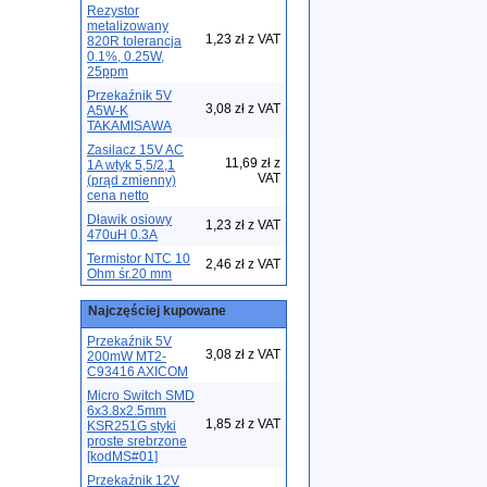
Rezystor
metalizowany
1,23 zł z VAT
820R tolerancja
0.1%, 0.25W,
25ppm
Przekaźnik 5V
3,08 zł z VAT
A5W-K
TAKAMISAWA
Zasilacz 15V AC
11,69 zł z
1A wtyk 5,5/2,1
VAT
(prąd zmienny)
cena netto
Dławik osiowy
1,23 zł z VAT
470uH 0.3A
Termistor NTC 10
2,46 zł z VAT
Ohm śr.20 mm
Najczęściej kupowane
Przekaźnik 5V
3,08 zł z VAT
200mW MT2-
C93416 AXICOM
Micro Switch SMD
6x3.8x2.5mm
1,85 zł z VAT
KSR251G styki
proste srebrzone
[kodMS#01]
Przekaźnik 12V