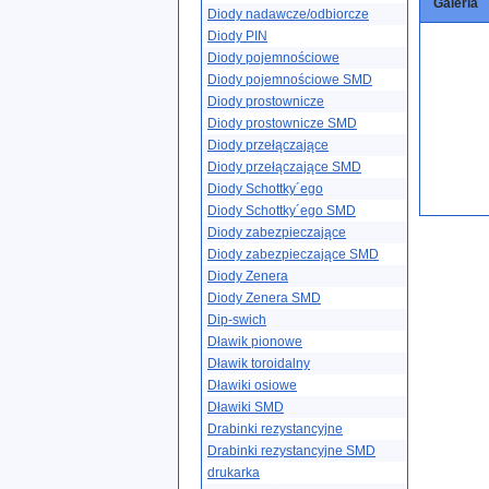
Galeria
Diody nadawcze/odbiorcze
Diody PIN
Diody pojemnościowe
Diody pojemnościowe SMD
Diody prostownicze
Diody prostownicze SMD
Diody przełączające
Diody przełączające SMD
Diody Schottky´ego
Diody Schottky´ego SMD
Diody zabezpieczające
Diody zabezpieczające SMD
Diody Zenera
Diody Zenera SMD
Dip-swich
Dławik pionowe
Dławik toroidalny
Dławiki osiowe
Dławiki SMD
Drabinki rezystancyjne
Drabinki rezystancyjne SMD
drukarka