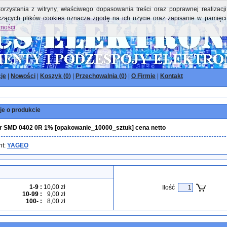
orzystania z witryny, właściwego dopasowania treści oraz poprawnej realizacji
yczących plików cookies oznacza zgodę na ich użycie oraz zapisanie w pamięci
tności
.
je
|
Nowości
|
Koszyk (
0
)
|
Przechowalnia (
0
)
|
O Firmie
|
Kontakt
je o produkcie
r SMD 0402 0R 1% [opakowanie_10000_sztuk] cena netto
nt:
YAGEO
1-9
:
10,00 zł
Ilość
10-99
:
9,00 zł
100-
:
8,00 zł