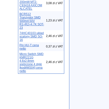
200mW MT2-
3,08 zł z VAT
C93418 AXICOM
ALCATEL
BCR512
Tranzystor SMD
1,23 zł z VAT
500mA 50V
R1=R2=4.7K SOT-
23
74HC40103 układ
2,46 zł z VAT
scalony SMD SO-
16
Pin HU-T cena
0,37 zł z VAT
netto
Micro Switch SMD
KMR221G
4.6x2.8mm
2,46 zł z VAT
srebrzone 4 styki
[kod#MS04] cena
netto