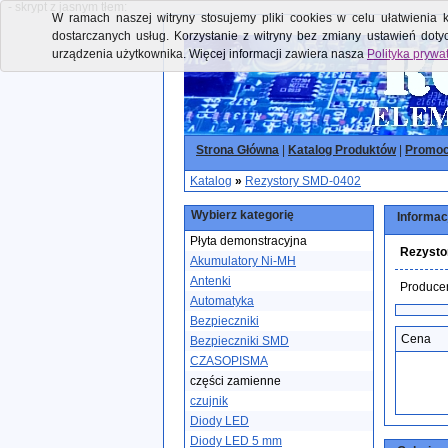
- skrypt z jasnym tłem:
W ramach naszej witryny stosujemy pliki cookies w celu ułatwienia k
dostarczanych usług. Korzystanie z witryny bez zmiany ustawień dot
urządzenia użytkownika. Więcej informacji zawiera nasza
Polityka prywa
Strona Główna
|
Katalog Produktów
|
Promoc
Katalog
»
Rezystory SMD-0402
Wybierz kategorię
Informac
Płyta demonstracyjna
Rezysto
Akumulatory Ni-MH
Antenki
Produce
Automatyka
Bezpieczniki
Cena
Bezpieczniki SMD
CZASOPISMA
części zamienne
czujnik
Diody LED
Diody LED 5 mm