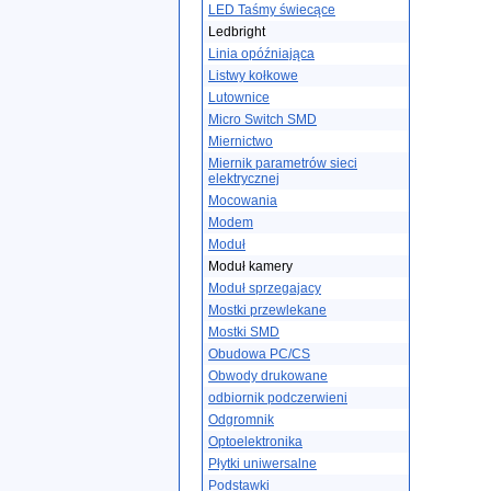
LED Taśmy świecące
Ledbright
Linia opóźniająca
Listwy kołkowe
Lutownice
Micro Switch SMD
Miernictwo
Miernik parametrów sieci
elektrycznej
Mocowania
Modem
Moduł
Moduł kamery
Moduł sprzegajacy
Mostki przewlekane
Mostki SMD
Obudowa PC/CS
Obwody drukowane
odbiornik podczerwieni
Odgromnik
Optoelektronika
Płytki uniwersalne
Podstawki