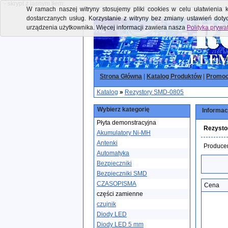
- skrypt z jasnym tłem:
W ramach naszej witryny stosujemy pliki cookies w celu ułatwienia k
dostarczanych usług. Korzystanie z witryny bez zmiany ustawień dot
urządzenia użytkownika. Więcej informacji zawiera nasza
Polityka prywa
Strona Główna
|
Katalog Produktów
|
Promoc
Katalog
»
Rezystory SMD-0805
Wybierz kategorię
Informac
Płyta demonstracyjna
Rezysto
Akumulatory Ni-MH
Antenki
Produce
Automatyka
Bezpieczniki
Bezpieczniki SMD
CZASOPISMA
Cena
części zamienne
czujnik
Diody LED
Diody LED 5 mm