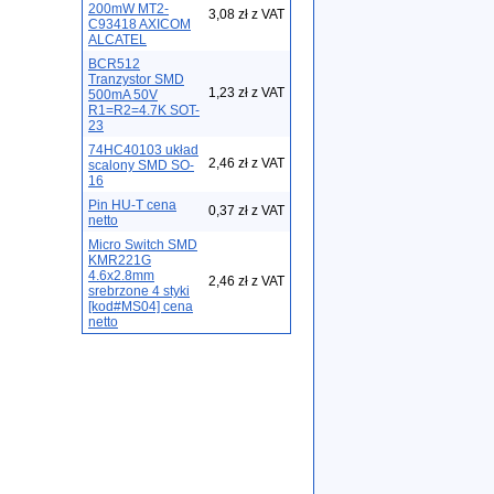
200mW MT2-
3,08 zł z VAT
C93418 AXICOM
ALCATEL
BCR512
Tranzystor SMD
1,23 zł z VAT
500mA 50V
R1=R2=4.7K SOT-
23
74HC40103 układ
2,46 zł z VAT
scalony SMD SO-
16
Pin HU-T cena
0,37 zł z VAT
netto
Micro Switch SMD
KMR221G
4.6x2.8mm
2,46 zł z VAT
srebrzone 4 styki
[kod#MS04] cena
netto