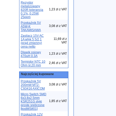
Rezystor
metalizowany
1,23 zł z VAT
820R tolerancja
0.1%, 0.25W,
25ppm
Przekaźnik 5V
3,08 zł z VAT
A5W-K
TAKAMISAWA
Zasilacz 15V AC
11,69 zł z
1A wtyk 5,5/2,1
VAT
(prąd zmienny)
cena netto
Dławik osiowy
1,23 zł z VAT
470uH 0.3A
Termistor NTC 10
2,46 zł z VAT
Ohm śr.20 mm
Najczęściej kupowane
Przekaźnik 5V
3,08 zł z VAT
200mW MT2-
C93416 AXICOM
Micro Switch SMD
6x3.8x2.5mm
1,85 zł z VAT
KSR251G styki
proste srebrzone
[kodMS#01]
Przekaźnik 12V