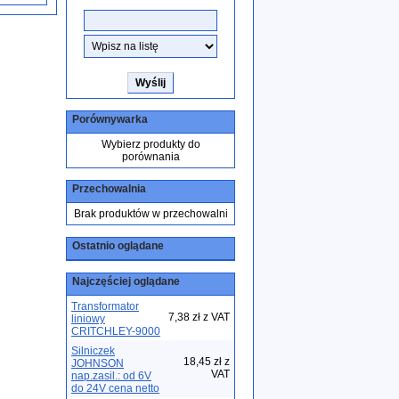
Porównywarka
Wybierz produkty do
porównania
Przechowalnia
Brak produktów w przechowalni
Ostatnio oglądane
Najczęściej oglądane
Transformator
7,38 zł z VAT
liniowy
CRITCHLEY-9000
Silniczek
18,45 zł z
JOHNSON
VAT
nap.zasil.: od 6V
do 24V cena netto