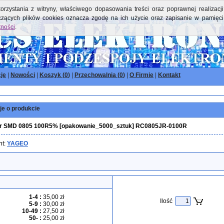
orzystania z witryny, właściwego dopasowania treści oraz poprawnej realizacji
yczących plików cookies oznacza zgodę na ich użycie oraz zapisanie w pamięci
tności
.
je
|
Nowości
|
Koszyk (
0
)
|
Przechowalnia (
0
)
|
O Firmie
|
Kontakt
je o produkcie
r SMD 0805 100R5% [opakowanie_5000_sztuk] RC0805JR-0100R
nt:
YAGEO
1-4
:
35,00 zł
Ilość
5-9
:
30,00 zł
10-49
:
27,50 zł
50-
:
25,00 zł