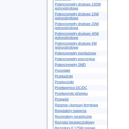
Potencjometry drutowe 100W
jednoobrotowe
Potencjometry drutowe 10W
jednoobrotowe
Potencjometry drutowe 20W
jednoobrotowe
Potencjometry drutowe 40W
jednoobrotowe
Potencjometry drutowe 4W
jednoobrotowe
Potencjometry montażowe
Potencjometry precyzyjne
Potencjometry SMD
Pozostałe
Przekaźniki
Przełączniki
Przetwornice DC/DC
Przetworniki dźwięku
Przewód
Rdzenie i korpusy ferrytowe
Regulatory napięcia
Rezonatory ceramiczne
Rezystor bezpiecznikowy
Rezystory 0.125W osiowe