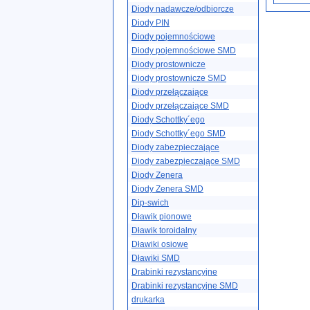
Diody nadawcze/odbiorcze
Diody PIN
Diody pojemnościowe
Diody pojemnościowe SMD
Diody prostownicze
Diody prostownicze SMD
Diody przełączające
Diody przełączające SMD
Diody Schottky´ego
Diody Schottky´ego SMD
Diody zabezpieczające
Diody zabezpieczające SMD
Diody Zenera
Diody Zenera SMD
Dip-swich
Dławik pionowe
Dławik toroidalny
Dławiki osiowe
Dławiki SMD
Drabinki rezystancyjne
Drabinki rezystancyjne SMD
drukarka