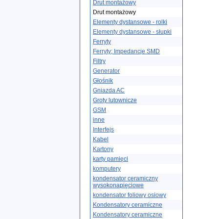
Drut montażowy
Drut montażowy
Elementy dystansowe - rolki
Elementy dystansowe - słupki
Ferryty
Ferryty; Impedancje SMD
Filtry
Generator
Głośnik
Gniazda AC
Groty lutownicze
GSM
inne
Interfejs
Kabel
Kartony
karty pamięci
komputery
kondensator ceramiczny
wysokonapięciowe
kondensator foliowy osiowy
Kondensatory ceramiczne
Kondensatory ceramiczne