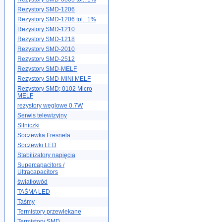
Rezystory SMD-1206
Rezystory SMD-1206 tol.: 1%
Rezystory SMD-1210
Rezystory SMD-1218
Rezystory SMD-2010
Rezystory SMD-2512
Rezystory SMD-MELF
Rezystory SMD-MINI MELF
Rezystory SMD; 0102 Micro
MELF
rezystory węglowe 0.7W
Serwis telewizyjny
Silniczki
Soczewka Fresnela
Soczewki LED
Stabilizatory napięcia
Supercapacitors /
Ultracapacitors
światłowód
TAŚMA LED
Taśmy
Termistory przewlekane
Termistory SMD