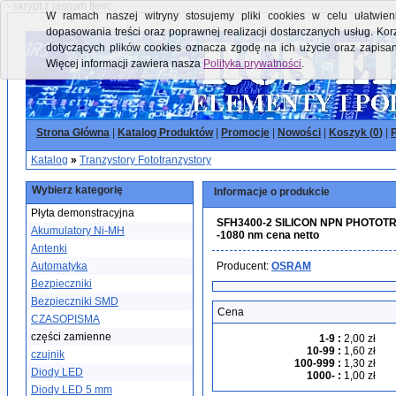
- skrypt z jasnym tłem:
W ramach naszej witryny stosujemy pliki cookies w celu ułatwieni
dopasowania treści oraz poprawnej realizacji dostarczanych usług. Kor
dotyczących plików cookies oznacza zgodę na ich użycie oraz zapisa
Więcej informacji zawiera nasza
Polityka prywatności
.
Strona Główna
|
Katalog Produktów
|
Promocje
|
Nowości
|
Koszyk (
0
)
|
P
Katalog
»
Tranzystory Fototranzystory
Wybierz kategorię
Informacje o produkcie
Płyta demonstracyjna
SFH3400-2 SILICON NPN PHOTOTRAN
Akumulatory Ni-MH
-1080 nm cena netto
Antenki
Automatyka
Producent:
OSRAM
Bezpieczniki
Bezpieczniki SMD
Cena
CZASOPISMA
części zamienne
1-9
:
2,00 zł
10-99
:
1,60 zł
czujnik
100-999
:
1,30 zł
Diody LED
1000-
:
1,00 zł
Diody LED 5 mm