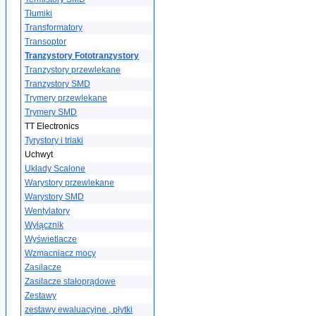
Tłumiki
Transformatory
Transoptor
Tranzystory Fototranzystory
Tranzystory przewlekane
Tranzystory SMD
Trymery przewlekane
Trymery SMD
TT Electronics
Tyrystory i triaki
Uchwyt
Układy Scalone
Warystory przewlekane
Warystory SMD
Wentylatory
Wyłącznik
Wyświetlacze
Wzmacniacz mocy
Zasilacze
Zasilacze stałoprądowe
Zestawy
zestawy ewaluacyjne , płytki