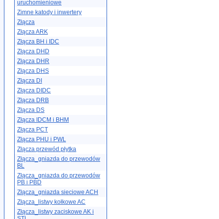
uruchomieniowe
Zimne katody i inwertery
Złącza
Złącza ARK
Złącza BH i IDC
Złącza DHD
Złącza DHR
Złącza DHS
Złącza DI
Złącza DIDC
Złącza DRB
Złącza DS
Złącza IDCM i BHM
Złącza PCT
Złącza PHU i PWL
Złącza przewód płytka
Złącza_gniazda do przewodów
BL
Złącza_gniazda do przewodów
PB i PBD
Złącza_gniazda sieciowe ACH
Złącza_listwy kołkowe AC
Złącza_listwy zaciskowe AK i
STL