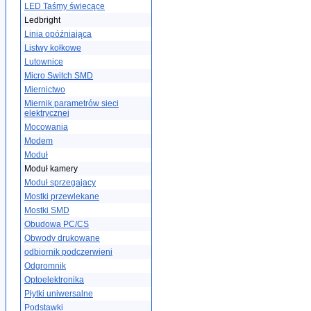
LED Taśmy świecące
Ledbright
Linia opóźniająca
Listwy kołkowe
Lutownice
Micro Switch SMD
Miernictwo
Miernik parametrów sieci
elektrycznej
Mocowania
Modem
Moduł
Moduł kamery
Moduł sprzegajacy
Mostki przewlekane
Mostki SMD
Obudowa PC/CS
Obwody drukowane
odbiornik podczerwieni
Odgromnik
Optoelektronika
Płytki uniwersalne
Podstawki