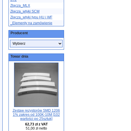
Złącza_MLX
Złącza_wtyki SCM
Złącza_wtyki typu HU i WF
_Elementy na zamówienie
Producent
Towar dnia
Zestaw rezystorów SMD 1206
1% zakres od 100K-10M [102
wartości po 25sztuk]
62,73 zł z VAT
51,00 zł netto