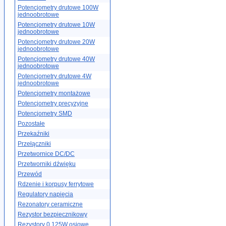
Potencjometry drutowe 100W
jednoobrotowe
Potencjometry drutowe 10W
jednoobrotowe
Potencjometry drutowe 20W
jednoobrotowe
Potencjometry drutowe 40W
jednoobrotowe
Potencjometry drutowe 4W
jednoobrotowe
Potencjometry montażowe
Potencjometry precyzyjne
Potencjometry SMD
Pozostałe
Przekaźniki
Przełączniki
Przetwornice DC/DC
Przetworniki dźwięku
Przewód
Rdzenie i korpusy ferrytowe
Regulatory napięcia
Rezonatory ceramiczne
Rezystor bezpiecznikowy
Rezystory 0.125W osiowe