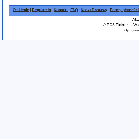
O sklepie
|
Regulamin
|
Kontakt
|
FAQ
|
Koszt Dostawy
|
Formy płatności
Akt
©
RCS Elekronik. Wsz
Oprogramo