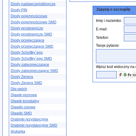
Diody nadawcze/odbiorcze
Zapytaj o szczegóły
Diody PIN
Diody pojemnościowe
Imię i nazwisko:
Diody pojemnościowe SMD
Diody prostownicze
E-mail:
Diody prostownicze SMD
Telefon:
Diody przełączające
Twoje pytanie:
Diody przełączające SMD
Diody Schottky´ego
Diody Schottky´ego SMD
Diody zabezpieczające
Wpisz kod widoczny na 
Diody zabezpieczające SMD
Diody Zenera
Diody Zenera SMD
Dip-swich
Dławik pionowe
Dławik toroidalny
Dławiki osiowe
Dławiki SMD
Drabinki rezystancyjne
Drabinki rezystancyjne SMD
drukarka