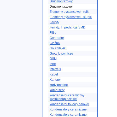
Drut montażowy
Drut montażowy
Elementy dystansowe - rolki
Elementy dystansowe - słupki
Ferryty
Ferryty; Impedancje SMD
Filtry
Generator
Głośnik
Gniazda AC
Groty lutownicze
GSM
inne
Interfejs
Kabel
Kartony
karty pamięci
komputery
kondensator ceramiczny
wysokonapięciowe
kondensator foliowy osiowy
Kondensatory ceramiczne
Kondensatory ceramiczne