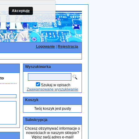
Akceptuję
Logowanie
|
Rejestracja
Wyszukiwarka
to
Szukaj w opisach
Zaawansowane wyszukiwanie
Koszyk
Twój koszyk jest pusty
Subskrypcja
Chcesz otrzymywać informacje o
nowościach w naszym sklepie?
Wpisz swój adres e-mail!