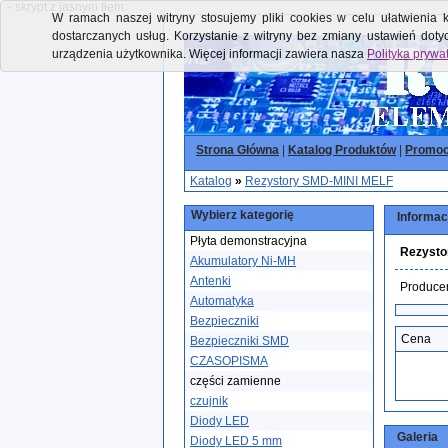
- skrypt z jasnym tłem:
W ramach naszej witryny stosujemy pliki cookies w celu ułatwienia k
dostarczanych usług. Korzystanie z witryny bez zmiany ustawień dot
urządzenia użytkownika. Więcej informacji zawiera nasza
Polityka prywa
Strona Główna
|
Katalog Produktów
|
Promoc
Katalog
»
Rezystory SMD-MINI MELF
Wybierz kategorię
Informac
Płyta demonstracyjna
Rezysto
Akumulatory Ni-MH
Antenki
Produce
Automatyka
Bezpieczniki
Cena
Bezpieczniki SMD
CZASOPISMA
części zamienne
czujnik
Diody LED
Galeria
Diody LED 5 mm