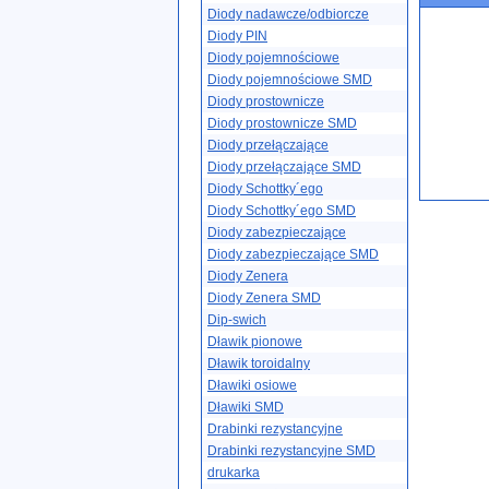
Diody nadawcze/odbiorcze
Diody PIN
Diody pojemnościowe
Diody pojemnościowe SMD
Diody prostownicze
Diody prostownicze SMD
Diody przełączające
Diody przełączające SMD
Diody Schottky´ego
Diody Schottky´ego SMD
Diody zabezpieczające
Diody zabezpieczające SMD
Diody Zenera
Diody Zenera SMD
Dip-swich
Dławik pionowe
Dławik toroidalny
Dławiki osiowe
Dławiki SMD
Drabinki rezystancyjne
Drabinki rezystancyjne SMD
drukarka