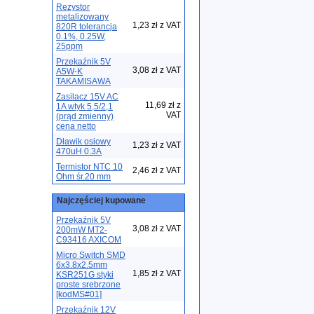
Rezystor
metalizowany
1,23 zł z VAT
820R tolerancja
0.1%, 0.25W,
25ppm
Przekaźnik 5V
3,08 zł z VAT
A5W-K
TAKAMISAWA
Zasilacz 15V AC
11,69 zł z
1A wtyk 5,5/2,1
VAT
(prąd zmienny)
cena netto
Dławik osiowy
1,23 zł z VAT
470uH 0.3A
Termistor NTC 10
2,46 zł z VAT
Ohm śr.20 mm
Najczęściej kupowane
Przekaźnik 5V
3,08 zł z VAT
200mW MT2-
C93416 AXICOM
Micro Switch SMD
6x3.8x2.5mm
1,85 zł z VAT
KSR251G styki
proste srebrzone
[kodMS#01]
Przekaźnik 12V