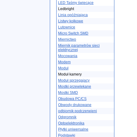
LED Taśmy świecące
Ledbright
Linia opóźniająca
Listwy kołkowe
Lutownice
Micro Switch SMD
Miernictwo
Miernik parametrów sieci
elektrycznej
Mocowania
Modem
Moduł
Moduł kamery
Moduł sprzegajacy
Mostki przewlekane
Mostki SMD
Obudowa PC/CS
Obwody drukowane
odbiornik podczerwieni
Odgromnik
Optoelektronika
Płytki uniwersalne
Podstawki