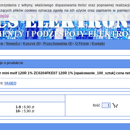
orzystania z witryny, właściwego dopasowania treści oraz poprawnej realizacji
yczących plików cookies oznacza zgodę na ich użycie oraz zapisanie w pamięci
tności
.
je
|
Nowości
|
Koszyk (
0
)
|
Przechowalnia (
0
)
|
O Firmie
|
Kontakt
je o produkcie
r mini melf 120R 1% ZC0204FKE07 120R 1% [opakowanie_100_sztuk] cena net
nt:
YAGEO
Ilość
1-9
:
6,90 zł
10-
:
5,90 zł