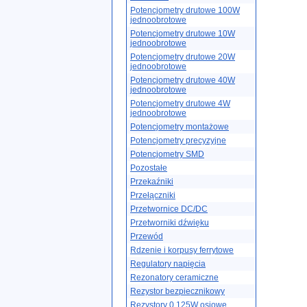
Potencjometry drutowe 100W
jednoobrotowe
Potencjometry drutowe 10W
jednoobrotowe
Potencjometry drutowe 20W
jednoobrotowe
Potencjometry drutowe 40W
jednoobrotowe
Potencjometry drutowe 4W
jednoobrotowe
Potencjometry montażowe
Potencjometry precyzyjne
Potencjometry SMD
Pozostałe
Przekaźniki
Przełączniki
Przetwornice DC/DC
Przetworniki dźwięku
Przewód
Rdzenie i korpusy ferrytowe
Regulatory napięcia
Rezonatory ceramiczne
Rezystor bezpiecznikowy
Rezystory 0.125W osiowe