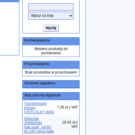
Porównywarka
Wybierz produkty do
porównania
Przechowalnia
Brak produktów w przechowalni
Ostatnio oglądane
Najczęściej oglądane
Transformator
7,38 zł z VAT
liniowy
CRITCHLEY-9000
Silniczek
18,45 zł z
JOHNSON
VAT
nap.zasil.: od 6V
do 24V cena netto