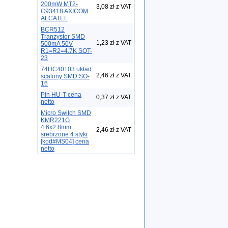
200mW MT2-
3,08 zł z VAT
C93418 AXICOM
ALCATEL
BCR512
Tranzystor SMD
1,23 zł z VAT
500mA 50V
R1=R2=4.7K SOT-
23
74HC40103 układ
2,46 zł z VAT
scalony SMD SO-
16
Pin HU-T cena
0,37 zł z VAT
netto
Micro Switch SMD
KMR221G
4.6x2.8mm
2,46 zł z VAT
srebrzone 4 styki
[kod#MS04] cena
netto