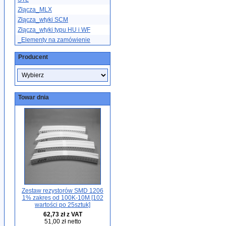
Złącza_MLX
Złącza_wtyki SCM
Złącza_wtyki typu HU i WF
_Elementy na zamówienie
Producent
Towar dnia
Zestaw rezystorów SMD 1206
1% zakres od 100K-10M [102
wartości po 25sztuk]
62,73 zł z VAT
51,00 zł netto