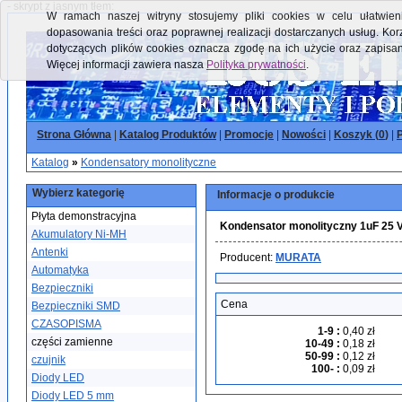
- skrypt z jasnym tłem:
W ramach naszej witryny stosujemy pliki cookies w celu ułatwieni
dopasowania treści oraz poprawnej realizacji dostarczanych usług. Kor
dotyczących plików cookies oznacza zgodę na ich użycie oraz zapisa
Więcej informacji zawiera nasza
Polityka prywatności
.
Strona Główna
|
Katalog Produktów
|
Promocje
|
Nowości
|
Koszyk (
0
)
|
P
Katalog
»
Kondensatory monolityczne
Wybierz kategorię
Informacje o produkcie
Płyta demonstracyjna
Kondensator monolityczny 1uF 2
Akumulatory Ni-MH
Antenki
Producent:
MURATA
Automatyka
Bezpieczniki
Cena
Bezpieczniki SMD
CZASOPISMA
1-9
:
0,40 zł
części zamienne
10-49
:
0,18 zł
50-99
:
0,12 zł
czujnik
100-
:
0,09 zł
Diody LED
Diody LED 5 mm