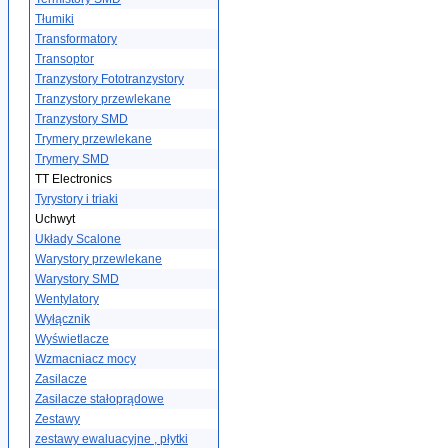
Tłumiki
Transformatory
Transoptor
Tranzystory Fototranzystory
Tranzystory przewlekane
Tranzystory SMD
Trymery przewlekane
Trymery SMD
TT Electronics
Tyrystory i triaki
Uchwyt
Układy Scalone
Warystory przewlekane
Warystory SMD
Wentylatory
Wyłącznik
Wyświetlacze
Wzmacniacz mocy
Zasilacze
Zasilacze stałoprądowe
Zestawy
zestawy ewaluacyjne , płytki