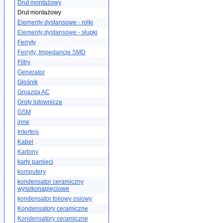
Drut montażowy
Drut montażowy
Elementy dystansowe - rolki
Elementy dystansowe - słupki
Ferryty
Ferryty; Impedancje SMD
Filtry
Generator
Głośnik
Gniazda AC
Groty lutownicze
GSM
inne
Interfejs
Kabel
Kartony
karty pamięci
komputery
kondensator ceramiczny
wysokonapięciowe
kondensator foliowy osiowy
Kondensatory ceramiczne
Kondensatory ceramiczne