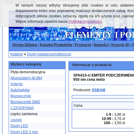
- skrypt z jasnym tłem:
W ramach naszej witryny stosujemy pliki cookies w celu ułatwieni
dopasowania treści oraz poprawnej realizacji dostarczanych usług. Kor
dotyczących plików cookies oznacza zgodę na ich użycie oraz zapisa
Więcej informacji zawiera nasza
Polityka prywatności
.
Strona Główna
|
Katalog Produktów
|
Promocje
|
Nowości
|
Koszyk (
0
)
|
P
Katalog
»
Diody nadawcze/odbiorcze
Wybierz kategorię
Informacje o produkcie
Płyta demonstracyjna
SFH415-U EMITER PODCZERWIENI G
Akumulatory Ni-MH
950 nm cena netto
Antenki
Automatyka
Producent:
OSRAM
Bezpieczniki
Bezpieczniki SMD
Cena
CZASOPISMA
części zamienne
1-9
:
3,90 zł
10-99
:
3,70 zł
czujnik
100-
:
3,50 zł
Diody LED
Diody LED 5 mm