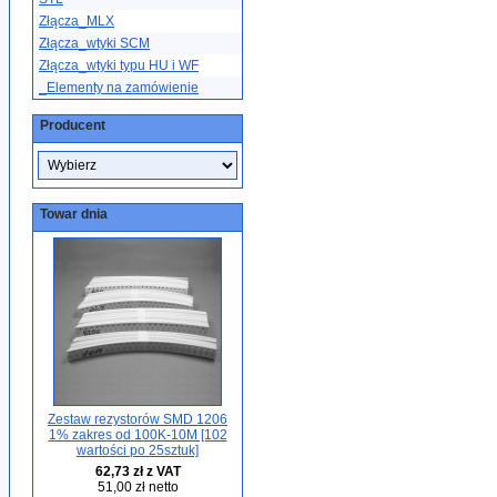
Złącza_MLX
Złącza_wtyki SCM
Złącza_wtyki typu HU i WF
_Elementy na zamówienie
Producent
Towar dnia
Zestaw rezystorów SMD 1206
1% zakres od 100K-10M [102
wartości po 25sztuk]
62,73 zł z VAT
51,00 zł netto