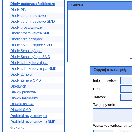
Diody nadawcze/odbiorcze
Galeria
Diody PIN
Diody pojemnościowe
Diody pojemnościowe SMD
Diody prostownicze
Diody prostownicze SMD
Diody przełączające
Diody przełączające SMD
Diody Schottky´ego
Diody Schottky´ego SMD
Diody zabezpieczające
Diody zabezpieczające SMD
Zapytaj o szczegóły
Diody Zenera
Diody Zenera SMD
Imię i nazwisko:
Dip-swich
E-mail:
Dławik pionowe
Telefon:
Dławik toroidalny
Dławiki osiowe
Twoje pytanie:
Dławiki SMD
Drabinki rezystancyjne
Drabinki rezystancyjne SMD
Wpisz kod widoczny na 
drukarka