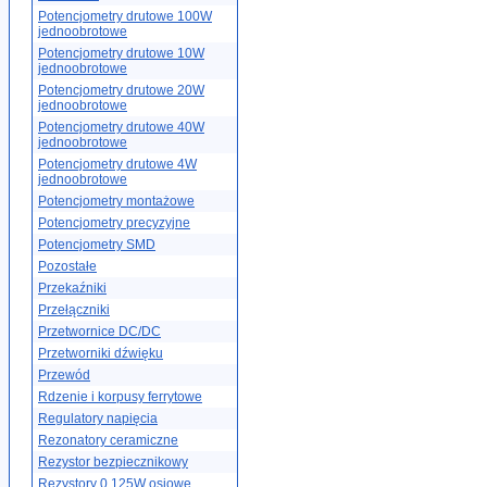
Potencjometry drutowe 100W
jednoobrotowe
Potencjometry drutowe 10W
jednoobrotowe
Potencjometry drutowe 20W
jednoobrotowe
Potencjometry drutowe 40W
jednoobrotowe
Potencjometry drutowe 4W
jednoobrotowe
Potencjometry montażowe
Potencjometry precyzyjne
Potencjometry SMD
Pozostałe
Przekaźniki
Przełączniki
Przetwornice DC/DC
Przetworniki dźwięku
Przewód
Rdzenie i korpusy ferrytowe
Regulatory napięcia
Rezonatory ceramiczne
Rezystor bezpiecznikowy
Rezystory 0.125W osiowe