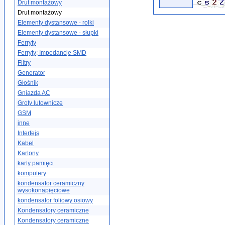
Drut montażowy
Drut montażowy
Elementy dystansowe - rolki
Elementy dystansowe - słupki
Ferryty
Ferryty; Impedancje SMD
Filtry
Generator
Głośnik
Gniazda AC
Groty lutownicze
GSM
inne
Interfejs
Kabel
Kartony
karty pamięci
komputery
kondensator ceramiczny
wysokonapięciowe
kondensator foliowy osiowy
Kondensatory ceramiczne
Kondensatory ceramiczne