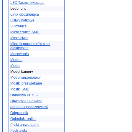
LED Taśmy świecące
Ledbright
Linia opóźniająca
Listwy kołkowe
Lutownice
Micro Switch SMD
Miernictwo
Miernik parametrów sieci
elektrycznej
Mocowania
Modem
Moduł
Moduł kamery
Moduł sprzegajacy
Mostki przewlekane
Mostki SMD
Obudowa PC/CS
Obwody drukowane
odbiornik podczerwieni
Odgromnik
Optoelektronika
Płytki uniwersalne
Podstawki