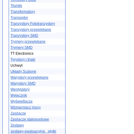
Tłumiki
Transformatory
Transoptor
Tranzystory Fototranzystory
Tranzystory przewlekane
Tranzystory SMD
Trymery przewlekane
Trymery SMD
TT Electronics
Tyrystory i triaki
Uchwyt
Układy Scalone
Warystory przewlekane
Warystory SMD
Wentylatory
Wyłącznik
Wyświetlacze
Wzmacniacz mocy
Zasilacze
Zasilacze stałoprądowe
Zestawy
zestawy ewaluacyjne , płytki