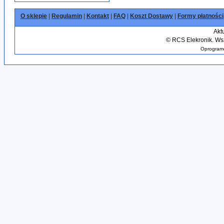
O sklepie
|
Regulamin
|
Kontakt
|
FAQ
|
Koszt Dostawy
|
Formy płatności
Akt
©
RCS Elekronik. Wsz
Oprogramo