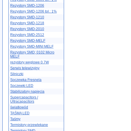
Rezystory SMD-1206
Rezystory SMD-1206 tol.: 1%
Rezystory SMD-1210
Rezystory SMD-1218
Rezystory SMD-2010
Rezystory SMD-2512
Rezystory SMD-MELF
Rezystory SMD-MINI MELF
Rezystory SMD; 0102 Micro
MELF
rezystory węglowe 0.7W
Serwis telewizyjny
Silniczki
Soczewka Fresnela
Soczewki LED
Stabilizatory napięcia
Supercapacitors /
Ultracapacitors
światłowód
TAŚMA LED
Taśmy
Termistory przewlekane
Termistory SMD