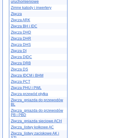
uruchomieniowe
Zimne katody i inwertery
Złącza
Złącza ARK
Złącza BH i IDC
Złącza DHD
Złącza DHR
Złącza DHS
Złącza DI
Złącza DIDC
Złącza DRB
Złącza DS
Złącza IDCM i BHM
Złącza PCT
Złącza PHU i PWL
Złącza przewód płytka
Złącza_gniazda do przewodów
BL
Złącza_gniazda do przewodów
PB i PBD
Złącza_gniazda sieciowe ACH
Złącza_listwy kołkowe AC
Złącza_listwy zaciskowe AK i
STL