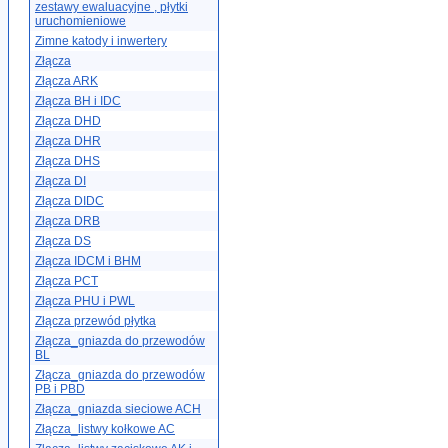
zestawy ewaluacyjne , płytki
uruchomieniowe
Zimne katody i inwertery
Złącza
Złącza ARK
Złącza BH i IDC
Złącza DHD
Złącza DHR
Złącza DHS
Złącza DI
Złącza DIDC
Złącza DRB
Złącza DS
Złącza IDCM i BHM
Złącza PCT
Złącza PHU i PWL
Złącza przewód płytka
Złącza_gniazda do przewodów
BL
Złącza_gniazda do przewodów
PB i PBD
Złącza_gniazda sieciowe ACH
Złącza_listwy kołkowe AC