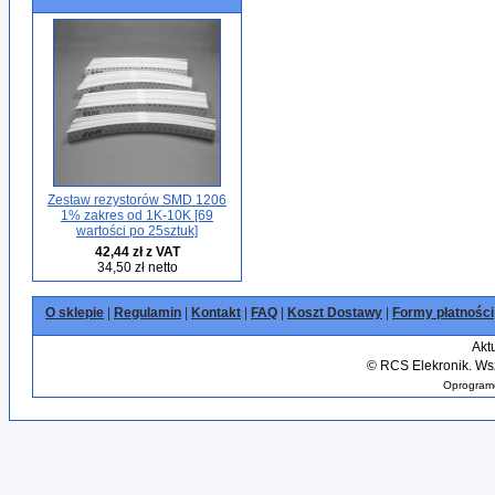
Zestaw rezystorów SMD 1206
1% zakres od 1K-10K [69
wartości po 25sztuk]
42,44 zł z VAT
34,50 zł netto
O sklepie
|
Regulamin
|
Kontakt
|
FAQ
|
Koszt Dostawy
|
Formy płatności
Akt
©
RCS Elekronik. Wsz
Oprogramo