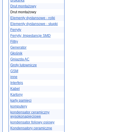
drukarka
Drut montażowy
Drut montażowy
Elementy dystansowe - rolki
Elementy dystansowe - słupki
Ferryty
Ferryty; Impedancje SMD
Filtry
Generator
Głośnik
Gniazda AC
Groty lutownicze
GSM
inne
Interfejs
Kabel
Kartony
karty pamięci
komputery
kondensator ceramiczny
wysokonapięciowe
kondensator foliowy osiowy
Kondensatory ceramiczne