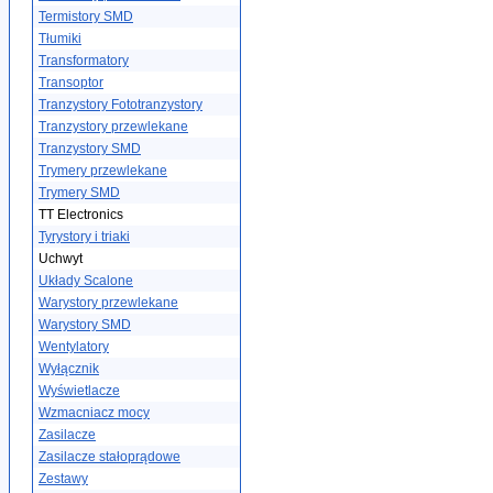
Termistory SMD
Tłumiki
Transformatory
Transoptor
Tranzystory Fototranzystory
Tranzystory przewlekane
Tranzystory SMD
Trymery przewlekane
Trymery SMD
TT Electronics
Tyrystory i triaki
Uchwyt
Układy Scalone
Warystory przewlekane
Warystory SMD
Wentylatory
Wyłącznik
Wyświetlacze
Wzmacniacz mocy
Zasilacze
Zasilacze stałoprądowe
Zestawy