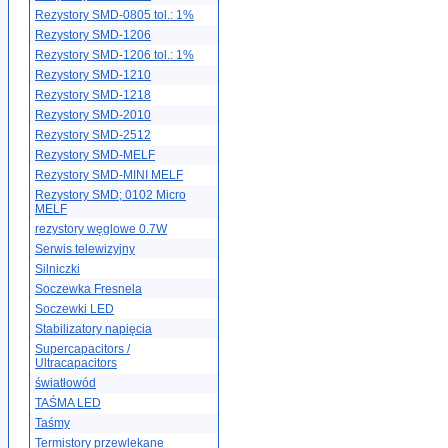
Rezystory SMD-0805 tol.: 1%
Rezystory SMD-1206
Rezystory SMD-1206 tol.: 1%
Rezystory SMD-1210
Rezystory SMD-1218
Rezystory SMD-2010
Rezystory SMD-2512
Rezystory SMD-MELF
Rezystory SMD-MINI MELF
Rezystory SMD; 0102 Micro
MELF
rezystory węglowe 0.7W
Serwis telewizyjny
Silniczki
Soczewka Fresnela
Soczewki LED
Stabilizatory napięcia
Supercapacitors /
Ultracapacitors
światłowód
TAŚMA LED
Taśmy
Termistory przewlekane