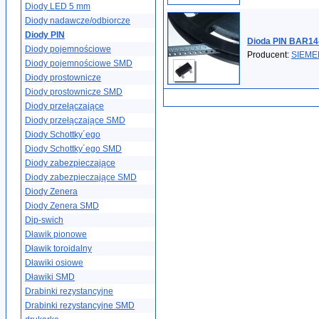
Diody LED 5 mm
Diody nadawcze/odbiorcze
Diody PIN
Dioda PIN BAR14
Diody pojemnościowe
Producent:
SIEME
Diody pojemnościowe SMD
Diody prostownicze
Diody prostownicze SMD
Diody przełączające
Diody przełączające SMD
Diody Schottky´ego
Diody Schottky´ego SMD
Diody zabezpieczające
Diody zabezpieczające SMD
Diody Zenera
Diody Zenera SMD
Dip-swich
Dławik pionowe
Dławik toroidalny
Dławiki osiowe
Dławiki SMD
Drabinki rezystancyjne
Drabinki rezystancyjne SMD