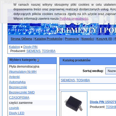
- skrypt z jasnym tłem:
W ramach naszej witryny stosujemy pliki cookies w celu ułatwieni
dopasowania treści oraz poprawnej realizacji dostarczanych usług. Kor
dotyczących plików cookies oznacza zgodę na ich użycie oraz zapisa
Więcej informacji zawiera nasza
Polityka prywatności
.
Strona Główna
|
Katalog Produktów
|
Promocje
|
Nowości
|
Koszyk (
0
)
|
P
Katalog
»
Diody PIN
Producent:
SIEMENS
,
TOSHIBA
Wybierz kategorię
Katalog produktów
Płyta demonstracyjna
Sortuj według:
Akumulatory Ni-MH
Antenki
SIEMENS
,
TOSHIBA
Automatyka
Bezpieczniki
Bezpieczniki SMD
CZASOPISMA
Dioda PIN 1SV27
części zamienne
Producent:
TOSHI
czujnik
Diody LED