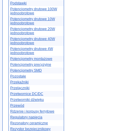
Podstawki
Potencjometry drutowe 100W
jednoobrotowe
Potencjometry drutowe 10W
jednoobrotowe
Potencjometry drutowe 20W
jednoobrotowe
Potencjometry drutowe 40W
jednoobrotowe
Potencjometry drutowe 4W
jednoobrotowe
Potencjometry montażowe
Potencjometry precyzyjne
Potencjometry SMD
Pozostałe
Przekaźniki
Przełączniki
Przetwornice DC/DC
Przetworniki dźwięku
Przewód
Rdzenie i korpusy ferrytowe
Regulatory napięcia
Rezonatory ceramiczne
Rezystor bezpiecznikowy