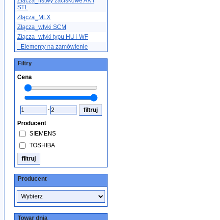
Złącza_listwy zaciskowe AK i
STL
Złącza_MLX
Złącza_wtyki SCM
Złącza_wtyki typu HU i WF
_Elementy na zamówienie
Filtry
Cena
-
Producent
SIEMENS
TOSHIBA
Producent
Towar dnia