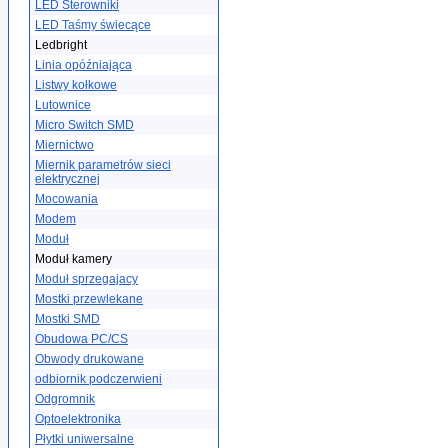
LED Sterowniki
LED Taśmy świecące
Ledbright
Linia opóźniająca
Listwy kołkowe
Lutownice
Micro Switch SMD
Miernictwo
Miernik parametrów sieci
elektrycznej
Mocowania
Modem
Moduł
Moduł kamery
Moduł sprzegajacy
Mostki przewlekane
Mostki SMD
Obudowa PC/CS
Obwody drukowane
odbiornik podczerwieni
Odgromnik
Optoelektronika
Płytki uniwersalne