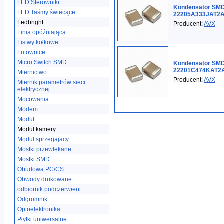
LED Sterowniki
Kondensator SM
LED Taśmy świecące
22205A333JAT2
Ledbright
Producent:
AVX
Linia opóźniająca
Listwy kołkowe
Lutownice
Micro Switch SMD
Kondensator SMD
22201C474KAT2
Miernictwo
Producent:
AVX
Miernik parametrów sieci
elektrycznej
Mocowania
Modem
Moduł
Moduł kamery
Moduł sprzegajacy
Mostki przewlekane
Mostki SMD
Obudowa PC/CS
Obwody drukowane
odbiornik podczerwieni
Odgromnik
Optoelektronika
Płytki uniwersalne