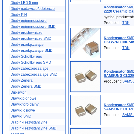
Diody LED 5 mm
Kondensator SMD
Diody nadawcze/odbiorcze
2220 Ceramic Ca
Diody PIN
symbol producen
Diody pojemnościowe
Producent:
TDK
Diody pojemnościowe SMD
Diody prostownicze
Kondensator SM
Diody prostownicze SMD
CKG57N 10uF 50v
Diody przełączające
Producent:
TDK
Diody przełączające SMD
Diody Schottky´ego
Diody Schottky´ego SMD
Diody zabezpieczające
Kondensator SMD
Diody zabezpieczające SMD
SAMSUNG CL32
Diody Zenera
Producent:
SAMS
Diody Zenera SMD
Dip-swich
Dławik pionowe
Dławik toroidalny
Kondensator SMD
SAMSUNG CL32
Dławiki osiowe
Producent:
SAMS
Dławiki SMD
Drabinki rezystancyjne
Drabinki rezystancyjne SMD