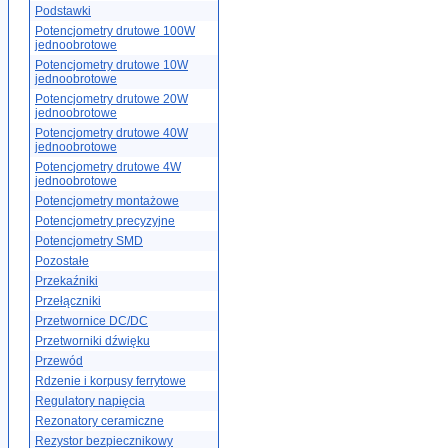
Podstawki
Potencjometry drutowe 100W
jednoobrotowe
Potencjometry drutowe 10W
jednoobrotowe
Potencjometry drutowe 20W
jednoobrotowe
Potencjometry drutowe 40W
jednoobrotowe
Potencjometry drutowe 4W
jednoobrotowe
Potencjometry montażowe
Potencjometry precyzyjne
Potencjometry SMD
Pozostałe
Przekaźniki
Przełączniki
Przetwornice DC/DC
Przetworniki dźwięku
Przewód
Rdzenie i korpusy ferrytowe
Regulatory napięcia
Rezonatory ceramiczne
Rezystor bezpiecznikowy