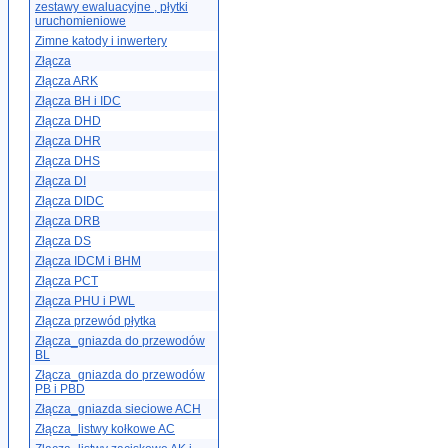
zestawy ewaluacyjne , płytki
uruchomieniowe
Zimne katody i inwertery
Złącza
Złącza ARK
Złącza BH i IDC
Złącza DHD
Złącza DHR
Złącza DHS
Złącza DI
Złącza DIDC
Złącza DRB
Złącza DS
Złącza IDCM i BHM
Złącza PCT
Złącza PHU i PWL
Złącza przewód płytka
Złącza_gniazda do przewodów
BL
Złącza_gniazda do przewodów
PB i PBD
Złącza_gniazda sieciowe ACH
Złącza_listwy kołkowe AC