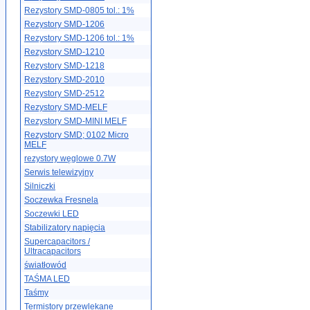
Rezystory SMD-0805 tol.: 1%
Rezystory SMD-1206
Rezystory SMD-1206 tol.: 1%
Rezystory SMD-1210
Rezystory SMD-1218
Rezystory SMD-2010
Rezystory SMD-2512
Rezystory SMD-MELF
Rezystory SMD-MINI MELF
Rezystory SMD; 0102 Micro
MELF
rezystory węglowe 0.7W
Serwis telewizyjny
Silniczki
Soczewka Fresnela
Soczewki LED
Stabilizatory napięcia
Supercapacitors /
Ultracapacitors
światłowód
TAŚMA LED
Taśmy
Termistory przewlekane