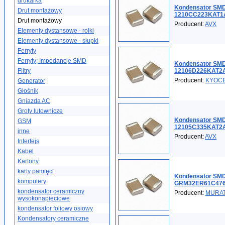
drukarka
Kondensator SMD
Drut montażowy
1210CC223KAT1
Drut montażowy
Producent:
AVX
Elementy dystansowe - rolki
Elementy dystansowe - słupki
Ferryty
Ferryty; Impedancje SMD
Kondensator SMD
Filtry
12106D226KAT2
Producent:
KYOC
Generator
Głośnik
Gniazda AC
Groty lutownicze
Kondensator SMD
GSM
12105C335KAT2
inne
Producent:
AVX
Interfejs
Kabel
Kartony
karty pamięci
Kondensator SMD
komputery
GRM32ER61C47
kondensator ceramiczny
Producent:
MURA
wysokonapięciowe
kondensator foliowy osiowy
Kondensatory ceramiczne