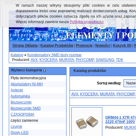
- skrypt z jasnym tłem:
W ramach naszej witryny stosujemy pliki cookies w celu ułatwieni
dopasowania treści oraz poprawnej realizacji dostarczanych usług. Kor
dotyczących plików cookies oznacza zgodę na ich użycie oraz zapisa
Więcej informacji zawiera nasza
Polityka prywatności
.
Strona Główna
|
Katalog Produktów
|
Promocje
|
Nowości
|
Koszyk (
0
)
|
P
Katalog
»
Kondensatory SMD duży rozmiar
Producent:
AVX
,
KYOCERA
,
MURATA
,
PHYCOMP
,
SAMSUNG
,
TDK
Wybierz kategorię
Katalog produktów
Płyta demonstracyjna
Sortuj według:
Akumulatory Ni-MH
Antenki
AVX
,
KYOCERA
,
MURATA
,
PHYCOMP
Automatyka
Bezpieczniki
Bezpieczniki SMD
CZASOPISMA
GRM44-1 X7R 474
części zamienne
2220 470nF 100V
czujnik
Producent:
MURA
Diody LED