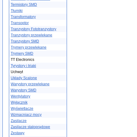
Termistory SMD
Tłumiki
Transformatory
Transoptor
Tranzystory Fototranzystory
Tranzystory przewlekane
Tranzystory SMD
Trymery przewlekane
Trymery SMD
TT Electronics
Tyrystory i triaki
Uchwyt
Układy Scalone
Warystory przewlekane
Warystory SMD
Wentylatory
Wyłącznik
Wyświetlacze
Wzmacniacz mocy
Zasilacze
Zasilacze stałoprądowe
Zestawy