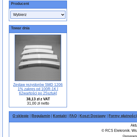
Producent
Towar dnia
Zestaw rezystorów SMD 1206
1% zakres od 100R-1K [
62wartości po 25sztuk]
38,13 zł z VAT
31,00 zł netto
O sklepie
|
Regulamin
|
Kontakt
|
FAQ
|
Koszt Dostawy
|
Formy płatności
Akt
©
RCS Elekronik. Wsz
Oprogramo