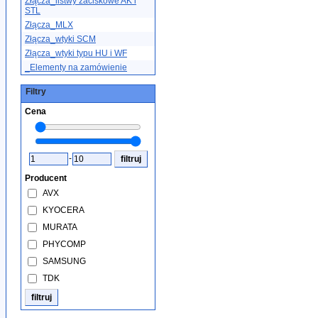
Złącza_listwy zaciskowe AK i
STL
Złącza_MLX
Złącza_wtyki SCM
Złącza_wtyki typu HU i WF
_Elementy na zamówienie
Filtry
Cena
-
Producent
AVX
KYOCERA
MURATA
PHYCOMP
SAMSUNG
TDK