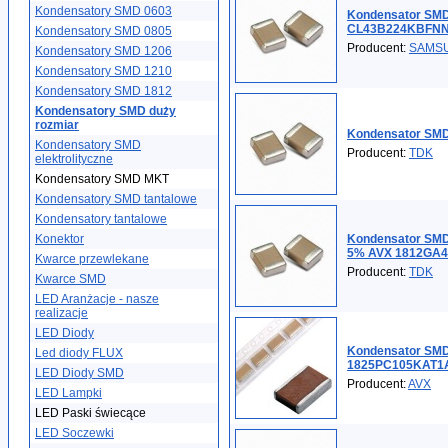
Kondensatory SMD 0603
Kondensator SMD
CL43B224KBFN
Kondensatory SMD 0805
Producent:
SAMS
Kondensatory SMD 1206
Kondensatory SMD 1210
Kondensatory SMD 1812
Kondensatory SMD duży
rozmiar
Kondensator SMD
Kondensatory SMD
Producent:
TDK
elektrolityczne
Kondensatory SMD MKT
Kondensatory SMD tantalowe
Kondensatory tantalowe
Konektor
Kondensator SMD
5% AVX 1812GA
Kwarce przewlekane
Producent:
TDK
Kwarce SMD
LED Aranżacje - nasze
realizacje
LED Diody
Kondensator SMD
Led diody FLUX
1825PC105KAT1
LED Diody SMD
Producent:
AVX
LED Lampki
LED Paski świecące
LED Soczewki