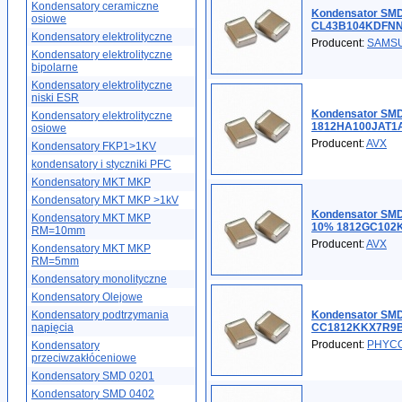
Kondensatory ceramiczne
Kondensator SMD
osiowe
CL43B104KDFN
Kondensatory elektrolityczne
Producent:
SAMS
Kondensatory elektrolityczne
bipolarne
Kondensatory elektrolityczne
niski ESR
Kondensator SMD
Kondensatory elektrolityczne
1812HA100JAT1
osiowe
Producent:
AVX
Kondensatory FKP1>1KV
kondensatory i styczniki PFC
Kondensatory MKT MKP
Kondensatory MKT MKP >1kV
Kondensator SMD
Kondensatory MKT MKP
10% 1812GC102
RM=10mm
Producent:
AVX
Kondensatory MKT MKP
RM=5mm
Kondensatory monolityczne
Kondensatory Olejowe
Kondensatory podtrzymania
Kondensator SMD
napięcia
CC1812KKX7R9
Producent:
PHYC
Kondensatory
przeciwzakłóceniowe
Kondensatory SMD 0201
Kondensatory SMD 0402