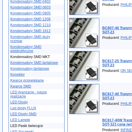
Kondensatory SMD 0402
Producent:
PHILI
Kondensatory SMD 0603
Kondensatory SMD 0805
Kondensatory SMD 1206
Kondensatory SMD 1210
BC807-40 Tranzy
Kondensatory SMD 1812
SOT-23
Kondensatory SMD duży
Producent:
PHILI
rozmiar
Kondensatory SMD
elektrolityczne
Kondensatory SMD MKT
BC817-25 Tranzy
Kondensatory SMD tantalowe
SOT-23
Kondensatory tantalowe
Producent:
ON S
Konektor
Kwarce przewlekane
Kwarce SMD
LED Aranżacje - nasze
BC817-40 Tranzy
realizacje
SOT-23
LED Diody
Producent:
PHILI
Led diody FLUX
LED Diody SMD
LED Lampki
BC817-40W Tran
SOT-323 cena net
LED Paski świecące
Producent:
INFIN
LED Soczewki