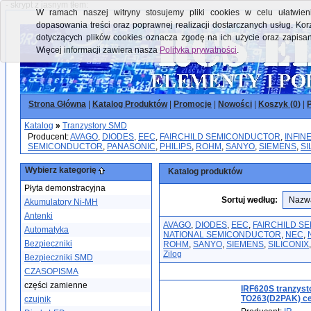
- skrypt z jasnym tłem:
W ramach naszej witryny stosujemy pliki cookies w celu ułatwieni
dopasowania treści oraz poprawnej realizacji dostarczanych usług. Kor
dotyczących plików cookies oznacza zgodę na ich użycie oraz zapisa
Więcej informacji zawiera nasza
Polityka prywatności
.
Strona Główna
|
Katalog Produktów
|
Promocje
|
Nowości
|
Koszyk (
0
)
|
P
Katalog
»
Tranzystory SMD
Producent:
AVAGO
,
DIODES
,
EEC
,
FAIRCHILD SEMICONDUCTOR
,
INFIN
SEMICONDUCTOR
,
PANASONIC
,
PHILIPS
,
ROHM
,
SANYO
,
SIEMENS
,
SI
Wybierz kategorię
Katalog produktów
Płyta demonstracyjna
Sortuj według:
Akumulatory Ni-MH
Antenki
AVAGO
,
DIODES
,
EEC
,
FAIRCHILD S
Automatyka
NATIONAL SEMICONDUCTOR
,
NEC
,
Bezpieczniki
ROHM
,
SANYO
,
SIEMENS
,
SILICONIX
Zilog
Bezpieczniki SMD
CZASOPISMA
części zamienne
IRF620S tranzys
TO263(D2PAK) ce
czujnik