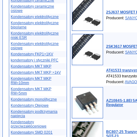
Kondensatory ceramiczne
Kondensatory ceramiczne
osiowe
2SJ637 MOSFET P
Kondensatory elektrolityczne
Producent:
SANY
Kondensatory elektrolityczne
bipolarne
Kondensatory elektrolityczne
niski ESR
Kondensatory elektrolityczne
2SK3617 MOSFET
osiowe
Producent:
SANY
Kondensatory FKP1>1KV
kondensatory i styczniki PFC
Kondensatory MKT MKP
AT41533 tranzys
Kondensatory MKT MKP >1kV
AT41533 tranzyst
Kondensatory MKT MKP
Producent:
AVAGO
RM=10mm
Kondensatory MKT MKP
RM=5mm
Kondensatory monolityczne
AZ1084S-1.8EI 5A
Regulator
Kondensatory Olejowe
Kondensatory podtrzymania
napięcia
Kondensatory
przeciwzakłóceniowe
BC807-25 Tranzy
Kondensatory SMD 0201
SOT-23