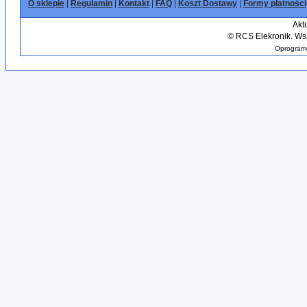
O sklepie
|
Regulamin
|
Kontakt
|
FAQ
|
Koszt Dostawy
|
Formy płatności
Akt
©
RCS Elekronik. Wsz
Oprogramo