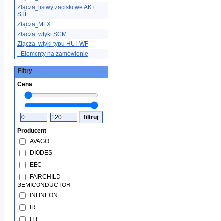
Złącza_listwy zaciskowe AK i
STL
Złącza_MLX
Złącza_wtyki SCM
Złącza_wtyki typu HU i WF
_Elementy na zamówienie
Filtry
Cena
-
Producent
AVAGO
DIODES
EEC
FAIRCHILD
SEMICONDUCTOR
INFINEON
IR
ITT