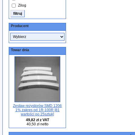
Zilog
Producent
Towar dnia
Zestaw rezystorów SMD 1206
1% zakres od 1R-100R [81
wartości po 25sztuk]
49,82 zł z VAT
40,50 zł netto