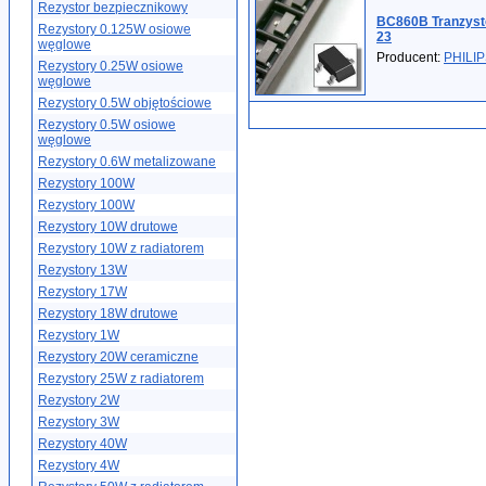
Rezystor bezpiecznikowy
BC860B Tranzyst
Rezystory 0.125W osiowe
23
węglowe
Producent:
PHILI
Rezystory 0.25W osiowe
węglowe
Rezystory 0.5W objętościowe
Rezystory 0.5W osiowe
węglowe
Rezystory 0.6W metalizowane
Rezystory 100W
Rezystory 100W
Rezystory 10W drutowe
Rezystory 10W z radiatorem
Rezystory 13W
Rezystory 17W
Rezystory 18W drutowe
Rezystory 1W
Rezystory 20W ceramiczne
Rezystory 25W z radiatorem
Rezystory 2W
Rezystory 3W
Rezystory 40W
Rezystory 4W