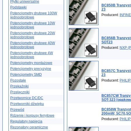
Płytki uniwersalne
BC850B Tranzys
Podstawki
23
Potencjometry drutowe 100W
Producent:
INFIN
jednoobrotowe
Potencjometry drutowe 10W
jednoobrotowe
Potencjometry drutowe 20W
jednoobrotowe
BC856B Tranzys
SOT23
Potencjometry drutowe 40W
jednoobrotowe
Producent:
NXP (P
Potencjometry drutowe 4W
jednoobrotowe
Potencjometry montażowe
Potencjometry precyzyjne
BC857C Tranzyst
Potencjometry SMD
23
Pozostałe
Producent:
PHILI
Przekaźniki
Przełączniki
BC857CW Tranzy
Przetwornice DC/DC
SOT-323 [opakowa
Przetworniki dźwięku
BC858W Tranzysto
Przewód
200mW; SC70,SOT
Rdzenie i korpusy ferrytowe
Producent:
PHILI
Regulatory napięcia
Rezonatory ceramiczne