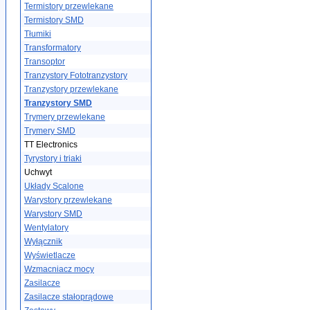
Termistory przewlekane
Termistory SMD
Tłumiki
Transformatory
Transoptor
Tranzystory Fototranzystory
Tranzystory przewlekane
Tranzystory SMD
Trymery przewlekane
Trymery SMD
TT Electronics
Tyrystory i triaki
Uchwyt
Układy Scalone
Warystory przewlekane
Warystory SMD
Wentylatory
Wyłącznik
Wyświetlacze
Wzmacniacz mocy
Zasilacze
Zasilacze stałoprądowe