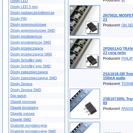
Producent:
IR
Diody LED
Diody LED 5 mm
Diody nadawcze/odbiorcze
2N7002L MOSFET 
Diody PIN
23
Diody pojemnościowe
Producent:
ON S
Diody pojemnościowe SMD
Diody prostownicze
Diody prostownicze SMD
Diody przełączające
2PD601AQ TRANSI
23 cena netto
Diody przełączające SMD
Producent:
PHILI
Diody Schottky´ego
Diody Schottky´ego SMD
Diody zabezpieczające
2SA1618-GR Tran
Diody zabezpieczające SMD
150mA audio
Producent:
TOSHI
Diody Zenera
Diody Zenera SMD
Dip-swich
2SB10730RL Tran
Dławik pionowe
89
Dławik toroidalny
Producent:
PANAS
Dławiki osiowe
Dławiki SMD
Drabinki rezystancyjne
Drabinki rezystancyjne SMD