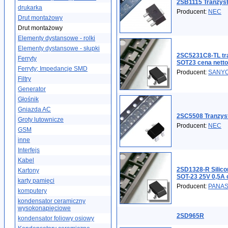
2SB1115 Tranzys
drukarka
Producent:
NEC
Drut montażowy
Drut montażowy
Elementy dystansowe - rolki
Elementy dystansowe - słupki
2SC5231C8-TL tr
Ferryty
SOT23 cena netto
Ferryty; Impedancje SMD
Producent:
SANY
Filtry
Generator
Głośnik
Gniazda AC
2SC5508 Tranzys
Groty lutownicze
Producent:
NEC
GSM
inne
Interfejs
Kabel
2SD1328-R Silicon
Kartony
SOT-23 25V 0,5A 
karty pamięci
Producent:
PANAS
komputery
kondensator ceramiczny
wysokonapięciowe
2SD965R
kondensator foliowy osiowy