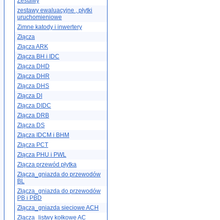
Zestawy
zestawy ewaluacyjne , płytki
uruchomieniowe
Zimne katody i inwertery
Złącza
Złącza ARK
Złącza BH i IDC
Złącza DHD
Złącza DHR
Złącza DHS
Złącza DI
Złącza DIDC
Złącza DRB
Złącza DS
Złącza IDCM i BHM
Złącza PCT
Złącza PHU i PWL
Złącza przewód płytka
Złącza_gniazda do przewodów
BL
Złącza_gniazda do przewodów
PB i PBD
Złącza_gniazda sieciowe ACH
Złącza_listwy kołkowe AC