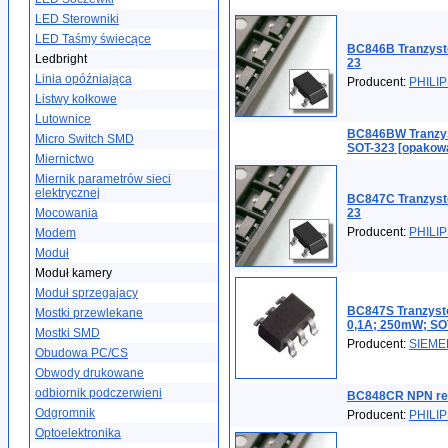
LED Sterowniki
LED Taśmy świecące
BC846B Tranzys
Ledbright
23
Linia opóźniająca
Producent:
PHILI
Listwy kołkowe
Lutownice
BC846BW Tranzy
Micro Switch SMD
SOT-323 [opakowa
Miernictwo
Miernik parametrów sieci
elektrycznej
BC847C Tranzys
Mocowania
23
Producent:
PHILI
Modem
Moduł
Moduł kamery
Moduł sprzegajacy
BC847S Tranzysto
Mostki przewlekane
0,1A; 250mW; SO
Mostki SMD
Producent:
SIEME
Obudowa PC/CS
Obwody drukowane
odbiornik podczerwieni
BC848CR NPN rew
Odgromnik
Producent:
PHILI
Optoelektronika