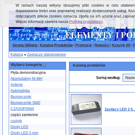
- skrypt z jasnym tłem:
W ramach naszej witryny stosujemy pliki cookies w celu ułatwieni
dopasowania treści oraz poprawnej realizacji dostarczanych usług. Kor
dotyczących plików cookies oznacza zgodę na ich użycie oraz zapisa
Więcej informacji zawiera nasza
Polityka prywatności
.
Strona Główna
|
Katalog Produktów
|
Promocje
|
Nowości
|
Koszyk (
0
)
|
P
Katalog
»
Zasilacze stałoprądowe
Wybierz kategorię
Katalog produktów
Płyta demonstracyjna
Sortuj według:
Akumulatory Ni-MH
Antenki
Automatyka
Bezpieczniki
Bezpieczniki SMD
CZASOPISMA
Zasilacz LED 2,5
części zamienne
czujnik
Diody LED
Diody LED 5 mm