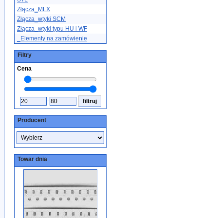
Złącza_MLX
Złącza_wtyki SCM
Złącza_wtyki typu HU i WF
_Elementy na zamówienie
Filtry
Cena
-
Producent
Towar dnia