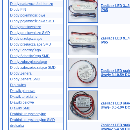
Diody nadawcze/odbiorcze
Zasilacz LED 3..
Diody PIN
IP65
Diody pojemnościowe
Diody pojemnościowe SMD
Diody prostownicze
Diody prostownicze SMD
Zasilacz LED 9..
Diody przełączające
IP65
Diody przełączające SMD
Diody Schottky´ego
Diody Schottky´ego SMD
Diody zabezpieczające
Diody zabezpieczające SMD
Zasilacz LED st
Diody Zenera
Uwyj= 3-10.5V DC
Diody Zenera SMD
Dip-swich
Dławik pionowe
Dławik toroidalny
Dławiki osiowe
Zasilacz LED sta
Uwyj= 0.5-10V DC
Dławiki SMD
Drabinki rezystancyjne
Drabinki rezystancyjne SMD
Zasilacz LED sta
drukarka
Uwyj=2,5-4,5V DC