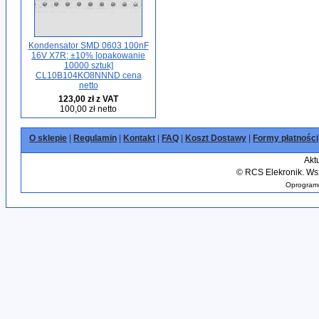
Kondensator SMD 0603 100nF
16V X7R; ±10% [opakowanie
10000 sztuk]
CL10B104KO8NNND cena
netto
123,00 zł z VAT
100,00 zł netto
O sklepie
|
Regulamin
|
Kontakt
|
FAQ
|
Koszt Dostawy
|
Formy płatności
Akt
©
RCS Elekronik. Wsz
Oprogramo