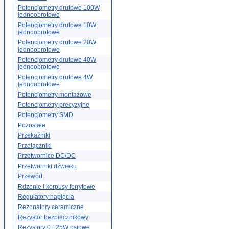
Potencjometry drutowe 100W
jednoobrotowe
Potencjometry drutowe 10W
jednoobrotowe
Potencjometry drutowe 20W
jednoobrotowe
Potencjometry drutowe 40W
jednoobrotowe
Potencjometry drutowe 4W
jednoobrotowe
Potencjometry montażowe
Potencjometry precyzyjne
Potencjometry SMD
Pozostałe
Przekaźniki
Przełączniki
Przetwornice DC/DC
Przetworniki dźwięku
Przewód
Rdzenie i korpusy ferrytowe
Regulatory napięcia
Rezonatory ceramiczne
Rezystor bezpiecznikowy
Rezystory 0.125W osiowe