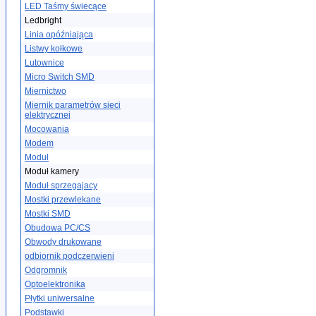
LED Taśmy świecące
Ledbright
Linia opóźniająca
Listwy kołkowe
Lutownice
Micro Switch SMD
Miernictwo
Miernik parametrów sieci
elektrycznej
Mocowania
Modem
Moduł
Moduł kamery
Moduł sprzegajacy
Mostki przewlekane
Mostki SMD
Obudowa PC/CS
Obwody drukowane
odbiornik podczerwieni
Odgromnik
Optoelektronika
Płytki uniwersalne
Podstawki