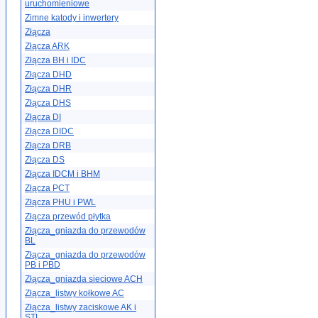
uruchomieniowe
Zimne katody i inwertery
Złącza
Złącza ARK
Złącza BH i IDC
Złącza DHD
Złącza DHR
Złącza DHS
Złącza DI
Złącza DIDC
Złącza DRB
Złącza DS
Złącza IDCM i BHM
Złącza PCT
Złącza PHU i PWL
Złącza przewód płytka
Złącza_gniazda do przewodów
BL
Złącza_gniazda do przewodów
PB i PBD
Złącza_gniazda sieciowe ACH
Złącza_listwy kołkowe AC
Złącza_listwy zaciskowe AK i
STL