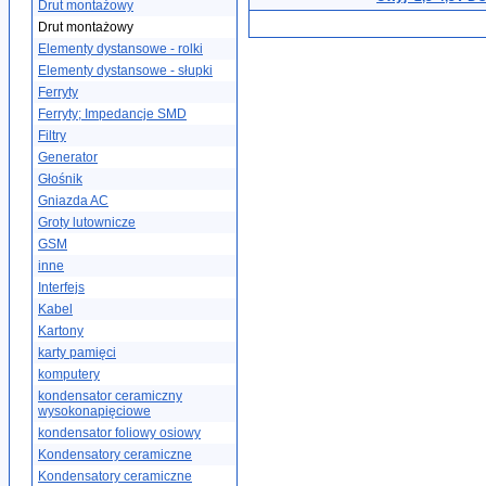
Drut montażowy
Drut montażowy
Elementy dystansowe - rolki
Elementy dystansowe - słupki
Ferryty
Ferryty; Impedancje SMD
Filtry
Generator
Głośnik
Gniazda AC
Groty lutownicze
GSM
inne
Interfejs
Kabel
Kartony
karty pamięci
komputery
kondensator ceramiczny
wysokonapięciowe
kondensator foliowy osiowy
Kondensatory ceramiczne
Kondensatory ceramiczne