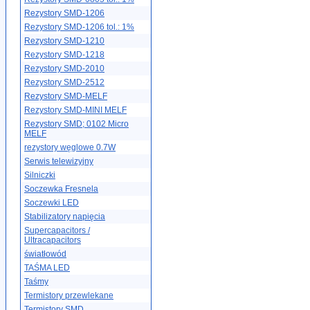
Rezystory SMD-1206
Rezystory SMD-1206 tol.: 1%
Rezystory SMD-1210
Rezystory SMD-1218
Rezystory SMD-2010
Rezystory SMD-2512
Rezystory SMD-MELF
Rezystory SMD-MINI MELF
Rezystory SMD; 0102 Micro
MELF
rezystory węglowe 0.7W
Serwis telewizyjny
Silniczki
Soczewka Fresnela
Soczewki LED
Stabilizatory napięcia
Supercapacitors /
Ultracapacitors
światłowód
TAŚMA LED
Taśmy
Termistory przewlekane
Termistory SMD