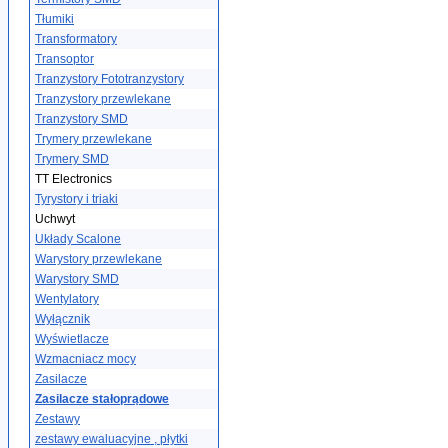
Tłumiki
Transformatory
Transoptor
Tranzystory Fototranzystory
Tranzystory przewlekane
Tranzystory SMD
Trymery przewlekane
Trymery SMD
TT Electronics
Tyrystory i triaki
Uchwyt
Układy Scalone
Warystory przewlekane
Warystory SMD
Wentylatory
Wyłącznik
Wyświetlacze
Wzmacniacz mocy
Zasilacze
Zasilacze stałoprądowe
Zestawy
zestawy ewaluacyjne , płytki