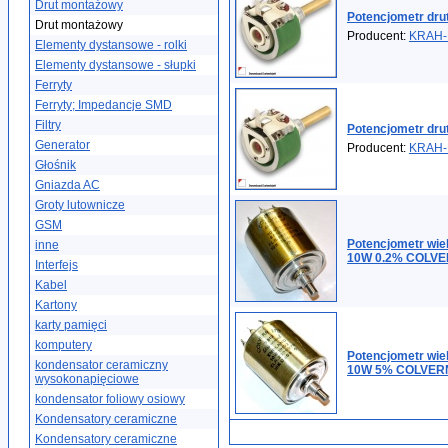
Drut montażowy
Potencjometr dru
Drut montażowy
Producent:
KRAH-
Elementy dystansowe - rolki
Elementy dystansowe - słupki
Ferryty
Ferryty; Impedancje SMD
Filtry
Potencjometr dru
Generator
Producent:
KRAH-
Głośnik
Gniazda AC
Groty lutownicze
GSM
Potencjometr wi
inne
10W 0.2% COLV
Interfejs
Kabel
Kartony
karty pamięci
komputery
Potencjometr wi
kondensator ceramiczny
10W 5% COLVER
wysokonapięciowe
kondensator foliowy osiowy
Kondensatory ceramiczne
Kondensatory ceramiczne