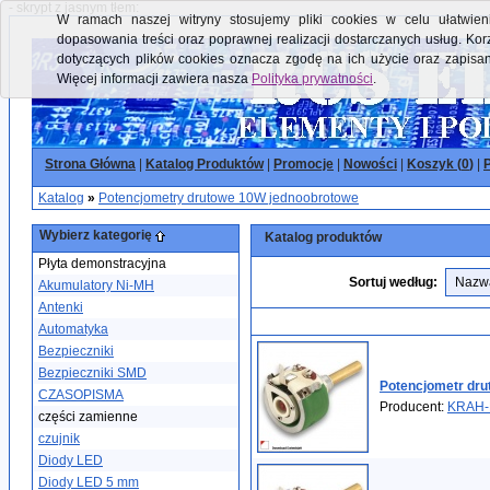
- skrypt z jasnym tłem:
W ramach naszej witryny stosujemy pliki cookies w celu ułatwieni
dopasowania treści oraz poprawnej realizacji dostarczanych usług. Kor
dotyczących plików cookies oznacza zgodę na ich użycie oraz zapisa
Więcej informacji zawiera nasza
Polityka prywatności
.
Strona Główna
|
Katalog Produktów
|
Promocje
|
Nowości
|
Koszyk (
0
)
|
P
Katalog
»
Potencjometry drutowe 10W jednoobrotowe
Wybierz kategorię
Katalog produktów
Płyta demonstracyjna
Sortuj według:
Akumulatory Ni-MH
Antenki
Automatyka
Bezpieczniki
Bezpieczniki SMD
Potencjometr dru
CZASOPISMA
Producent:
KRAH-
części zamienne
czujnik
Diody LED
Diody LED 5 mm