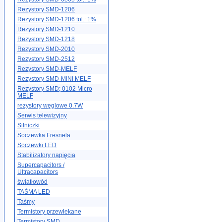
Rezystory SMD-1206
Rezystory SMD-1206 tol.: 1%
Rezystory SMD-1210
Rezystory SMD-1218
Rezystory SMD-2010
Rezystory SMD-2512
Rezystory SMD-MELF
Rezystory SMD-MINI MELF
Rezystory SMD; 0102 Micro
MELF
rezystory węglowe 0.7W
Serwis telewizyjny
Silniczki
Soczewka Fresnela
Soczewki LED
Stabilizatory napięcia
Supercapacitors /
Ultracapacitors
światłowód
TAŚMA LED
Taśmy
Termistory przewlekane
Termistory SMD