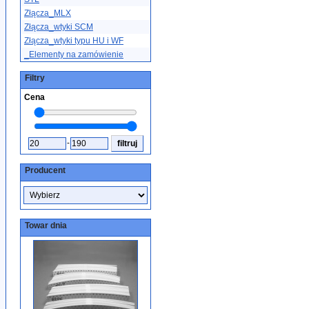
Złącza_MLX
Złącza_wtyki SCM
Złącza_wtyki typu HU i WF
_Elementy na zamówienie
Filtry
Cena
-
Producent
Towar dnia