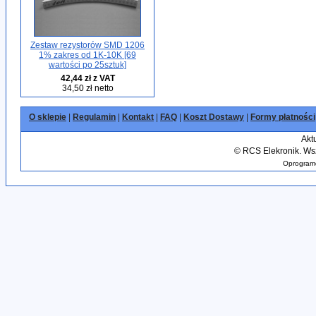
Zestaw rezystorów SMD 1206
1% zakres od 1K-10K [69
wartości po 25sztuk]
42,44 zł z VAT
34,50 zł netto
O sklepie
|
Regulamin
|
Kontakt
|
FAQ
|
Koszt Dostawy
|
Formy płatności
Akt
©
RCS Elekronik. Wsz
Oprogramo