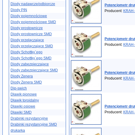
Diody nadawcze/odbiorcze
Potencjometr dr
Diody PIN
Producent:
KRAH-
Diody pojemnościowe
Diody pojemnościowe SMD
Diody prostownicze
Diody prostownicze SMD
Potencjometr dr
Diody przełączające
Producent:
KRAH-
Diody przełączające SMD
Diody Schottky´ego
Diody Schottky´ego SMD
Diody zabezpieczające
Diody zabezpieczające SMD
Potencjometr dru
Diody Zenera
Producent:
KRAH-
Diody Zenera SMD
Dip-swich
Dławik pionowe
Dławik toroidalny
Dławiki osiowe
Potencjometr dr
Producent:
KRAH-
Dławiki SMD
Drabinki rezystancyjne
Drabinki rezystancyjne SMD
drukarka