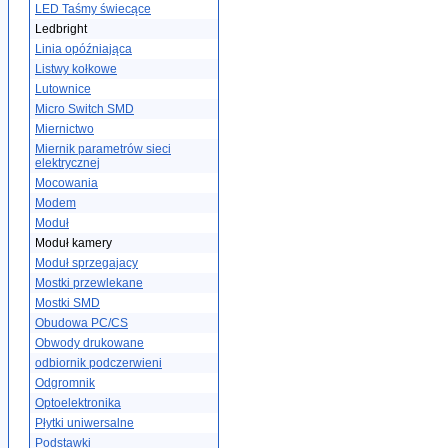
LED Taśmy świecące
Ledbright
Linia opóźniająca
Listwy kołkowe
Lutownice
Micro Switch SMD
Miernictwo
Miernik parametrów sieci
elektrycznej
Mocowania
Modem
Moduł
Moduł kamery
Moduł sprzegajacy
Mostki przewlekane
Mostki SMD
Obudowa PC/CS
Obwody drukowane
odbiornik podczerwieni
Odgromnik
Optoelektronika
Płytki uniwersalne
Podstawki