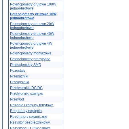
Potencjometry drutowe 100W
jednoobrotowe
Potencjometry drutowe 10W
jednoobrotowe
Potencjometry drutowe 20W
jednoobrotowe
Potencjometry drutowe 40W
jednoobrotowe
Potencjometry drutowe 4W
jednoobrotowe
Potencjometry montażowe
Potencjometry precyzyjne
Potencjometry SMD
Pozostałe
Przekaźniki
Przełączniki
Przetwornice DC/DC
Przetworniki dźwięku
Przewód
Rdzenie i korpusy ferrytowe
Regulatory napięcia
Rezonatory ceramiczne
Rezystor bezpiecznikowy
Rezystory 0.125W osiowe