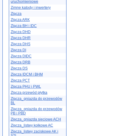
uruchomieniowe
Zimne katody i inwertery
Złącza
Złącza ARK
Złącza BH i IDC
Złącza DHD
Złącza DHR
Złącza DHS
Złącza DI
Złącza DIDC
Złącza DRB
Złącza DS
Złącza IDCM i BHM
Złącza PCT
Złącza PHU i PWL
Złącza przewód płytka
Złącza_gniazda do przewodów
BL
Złącza_gniazda do przewodów
PB i PBD
Złącza_gniazda sieciowe ACH
Złącza_listwy kołkowe AC
Złącza_listwy zaciskowe AK i
STL