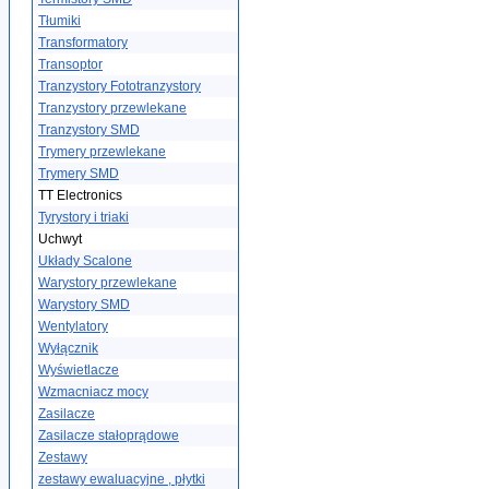
Tłumiki
Transformatory
Transoptor
Tranzystory Fototranzystory
Tranzystory przewlekane
Tranzystory SMD
Trymery przewlekane
Trymery SMD
TT Electronics
Tyrystory i triaki
Uchwyt
Układy Scalone
Warystory przewlekane
Warystory SMD
Wentylatory
Wyłącznik
Wyświetlacze
Wzmacniacz mocy
Zasilacze
Zasilacze stałoprądowe
Zestawy
zestawy ewaluacyjne , płytki