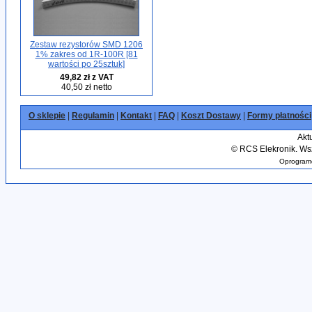
Zestaw rezystorów SMD 1206
1% zakres od 1R-100R [81
wartości po 25sztuk]
49,82 zł z VAT
40,50 zł netto
O sklepie
|
Regulamin
|
Kontakt
|
FAQ
|
Koszt Dostawy
|
Formy płatności
Akt
©
RCS Elekronik. Wsz
Oprogramo