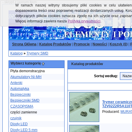
- skrypt z jasnym tłem:
W ramach naszej witryny stosujemy pliki cookies w celu ułatwieni
dopasowania treści oraz poprawnej realizacji dostarczanych usług. Kor
dotyczących plików cookies oznacza zgodę na ich użycie oraz zapisa
Więcej informacji zawiera nasza
Polityka prywatności
.
Strona Główna
|
Katalog Produktów
|
Promocje
|
Nowości
|
Koszyk (
0
)
|
P
Katalog
»
Trymery SMD
Wybierz kategorię
Katalog produktów
Płyta demonstracyjna
Sortuj według:
Akumulatory Ni-MH
Antenki
Automatyka
Bezpieczniki
Bezpieczniki SMD
Trymer ceramiczn
TZV02Z2R5A110T
CZASOPISMA
Producent:
MURA
części zamienne
czujnik
Diody LED
Diody LED 5 mm