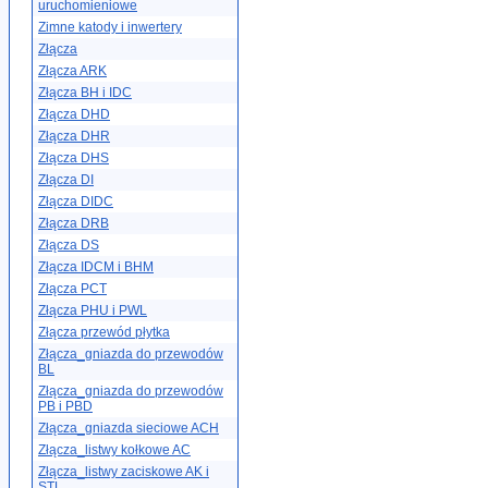
uruchomieniowe
Zimne katody i inwertery
Złącza
Złącza ARK
Złącza BH i IDC
Złącza DHD
Złącza DHR
Złącza DHS
Złącza DI
Złącza DIDC
Złącza DRB
Złącza DS
Złącza IDCM i BHM
Złącza PCT
Złącza PHU i PWL
Złącza przewód płytka
Złącza_gniazda do przewodów
BL
Złącza_gniazda do przewodów
PB i PBD
Złącza_gniazda sieciowe ACH
Złącza_listwy kołkowe AC
Złącza_listwy zaciskowe AK i
STL