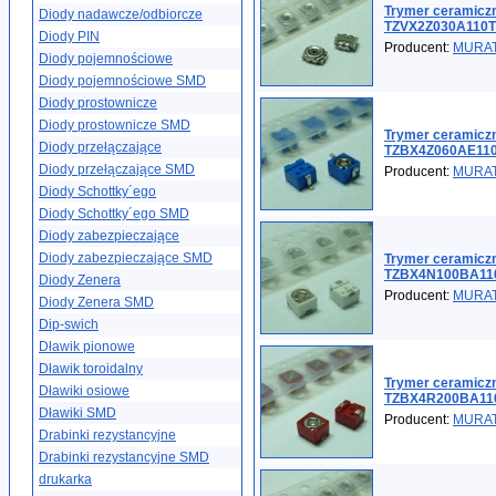
Trymer ceramiczn
Diody nadawcze/odbiorcze
TZVX2Z030A110T
Diody PIN
Producent:
MURA
Diody pojemnościowe
Diody pojemnościowe SMD
Diody prostownicze
Diody prostownicze SMD
Trymer ceramiczn
Diody przełączające
TZBX4Z060AE11
Diody przełączające SMD
Producent:
MURA
Diody Schottky´ego
Diody Schottky´ego SMD
Diody zabezpieczające
Diody zabezpieczające SMD
Trymer ceramicz
TZBX4N100BA11
Diody Zenera
Producent:
MURA
Diody Zenera SMD
Dip-swich
Dławik pionowe
Dławik toroidalny
Trymer ceramiczn
Dławiki osiowe
TZBX4R200BA11
Dławiki SMD
Producent:
MURA
Drabinki rezystancyjne
Drabinki rezystancyjne SMD
drukarka