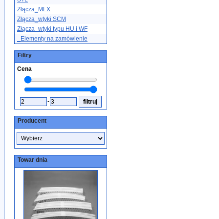
Złącza_MLX
Złącza_wtyki SCM
Złącza_wtyki typu HU i WF
_Elementy na zamówienie
Filtry
Cena
-
Producent
Towar dnia