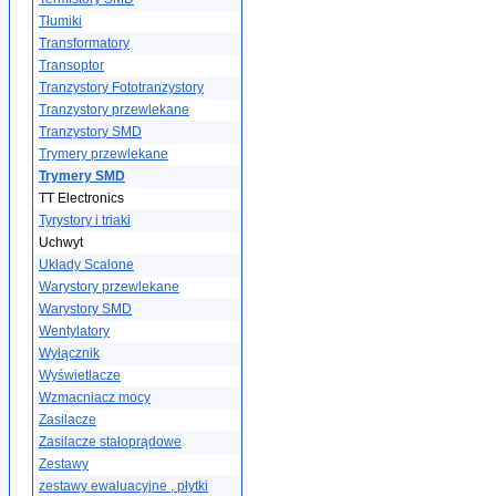
Tłumiki
Transformatory
Transoptor
Tranzystory Fototranzystory
Tranzystory przewlekane
Tranzystory SMD
Trymery przewlekane
Trymery SMD
TT Electronics
Tyrystory i triaki
Uchwyt
Układy Scalone
Warystory przewlekane
Warystory SMD
Wentylatory
Wyłącznik
Wyświetlacze
Wzmacniacz mocy
Zasilacze
Zasilacze stałoprądowe
Zestawy
zestawy ewaluacyjne , płytki