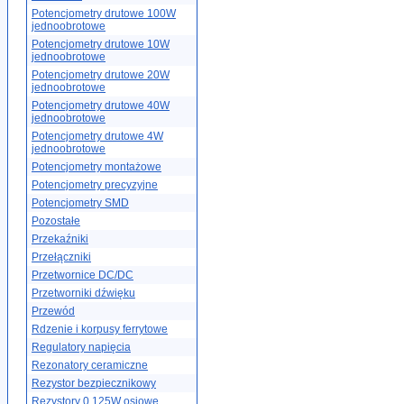
Potencjometry drutowe 100W
jednoobrotowe
Potencjometry drutowe 10W
jednoobrotowe
Potencjometry drutowe 20W
jednoobrotowe
Potencjometry drutowe 40W
jednoobrotowe
Potencjometry drutowe 4W
jednoobrotowe
Potencjometry montażowe
Potencjometry precyzyjne
Potencjometry SMD
Pozostałe
Przekaźniki
Przełączniki
Przetwornice DC/DC
Przetworniki dźwięku
Przewód
Rdzenie i korpusy ferrytowe
Regulatory napięcia
Rezonatory ceramiczne
Rezystor bezpiecznikowy
Rezystory 0.125W osiowe