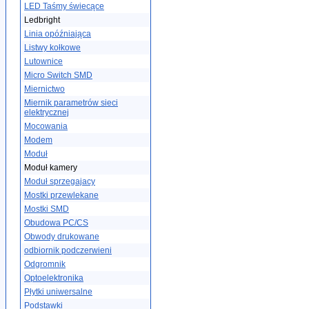
LED Taśmy świecące
Ledbright
Linia opóźniająca
Listwy kołkowe
Lutownice
Micro Switch SMD
Miernictwo
Miernik parametrów sieci
elektrycznej
Mocowania
Modem
Moduł
Moduł kamery
Moduł sprzegajacy
Mostki przewlekane
Mostki SMD
Obudowa PC/CS
Obwody drukowane
odbiornik podczerwieni
Odgromnik
Optoelektronika
Płytki uniwersalne
Podstawki