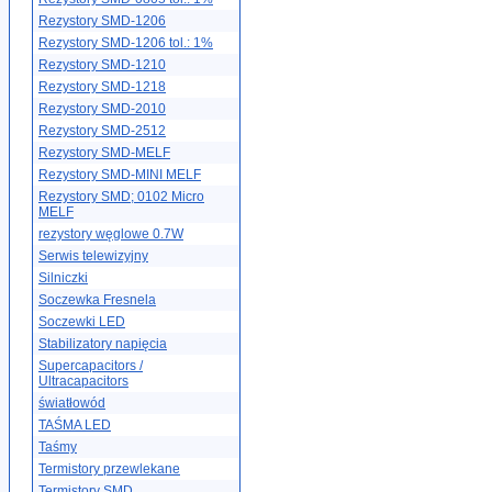
Rezystory SMD-1206
Rezystory SMD-1206 tol.: 1%
Rezystory SMD-1210
Rezystory SMD-1218
Rezystory SMD-2010
Rezystory SMD-2512
Rezystory SMD-MELF
Rezystory SMD-MINI MELF
Rezystory SMD; 0102 Micro
MELF
rezystory węglowe 0.7W
Serwis telewizyjny
Silniczki
Soczewka Fresnela
Soczewki LED
Stabilizatory napięcia
Supercapacitors /
Ultracapacitors
światłowód
TAŚMA LED
Taśmy
Termistory przewlekane
Termistory SMD