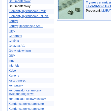
Drut montażowy
Trymer ceramiczn
TZV02R200A110T
Drut montażowy
Producent:
MURA
Elementy dystansowe - rolki
Elementy dystansowe - słupki
Ferryty
Ferryty; Impedancje SMD
Filtry
Generator
Głośnik
Gniazda AC
Groty lutownicze
GSM
inne
Interfejs
Kabel
Kartony
karty pamięci
komputery
kondensator ceramiczny
wysokonapięciowe
kondensator foliowy osiowy
Kondensatory ceramiczne
Kondensatory ceramiczne