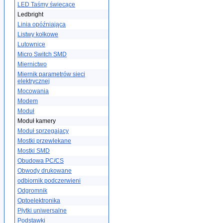
LED Taśmy świecące
Ledbright
Linia opóźniająca
Listwy kołkowe
Lutownice
Micro Switch SMD
Miernictwo
Miernik parametrów sieci
elektrycznej
Mocowania
Modem
Moduł
Moduł kamery
Moduł sprzegajacy
Mostki przewlekane
Mostki SMD
Obudowa PC/CS
Obwody drukowane
odbiornik podczerwieni
Odgromnik
Optoelektronika
Płytki uniwersalne
Podstawki