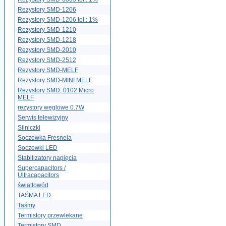
Rezystory SMD-1206
Rezystory SMD-1206 tol.: 1%
Rezystory SMD-1210
Rezystory SMD-1218
Rezystory SMD-2010
Rezystory SMD-2512
Rezystory SMD-MELF
Rezystory SMD-MINI MELF
Rezystory SMD; 0102 Micro
MELF
rezystory węglowe 0.7W
Serwis telewizyjny
Silniczki
Soczewka Fresnela
Soczewki LED
Stabilizatory napięcia
Supercapacitors /
Ultracapacitors
światłowód
TAŚMA LED
Taśmy
Termistory przewlekane
Termistory SMD