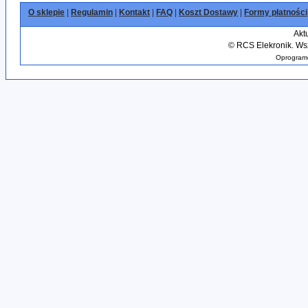
O sklepie
|
Regulamin
|
Kontakt
|
FAQ
|
Koszt Dostawy
|
Formy płatności
Akt
©
RCS Elekronik. Wsz
Oprogramo