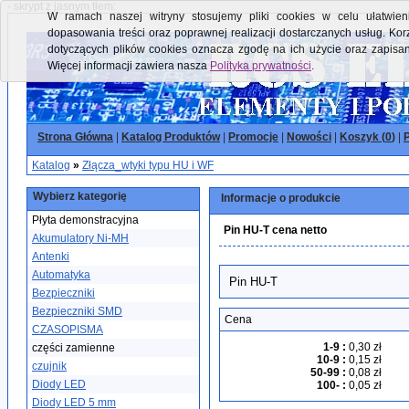
- skrypt z jasnym tłem:
W ramach naszej witryny stosujemy pliki cookies w celu ułatwieni
dopasowania treści oraz poprawnej realizacji dostarczanych usług. Kor
dotyczących plików cookies oznacza zgodę na ich użycie oraz zapisa
Więcej informacji zawiera nasza
Polityka prywatności
.
Strona Główna
|
Katalog Produktów
|
Promocje
|
Nowości
|
Koszyk (
0
)
|
P
Katalog
»
Złącza_wtyki typu HU i WF
Wybierz kategorię
Informacje o produkcie
Płyta demonstracyjna
Pin HU-T cena netto
Akumulatory Ni-MH
Antenki
Automatyka
Pin HU-T
Bezpieczniki
Bezpieczniki SMD
Cena
CZASOPISMA
1-9
:
0,30 zł
części zamienne
10-9
:
0,15 zł
czujnik
50-99
:
0,08 zł
Diody LED
100-
:
0,05 zł
Diody LED 5 mm