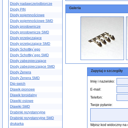
Diody nadawcze/odbiorcze
Galeria
Diody PIN
Diody pojemnościowe
Diody pojemnościowe SMD
Diody prostownicze
Diody prostownicze SMD
Diody przełączające
Diody przełączające SMD
Diody Schottky´ego
Diody Schottky´ego SMD
Diody zabezpieczające
Diody zabezpieczające SMD
Zapytaj o szczegóły
Diody Zenera
Diody Zenera SMD
Imię i nazwisko:
Dip-swich
Dławik pionowe
E-mail:
Dławik toroidalny
Telefon:
Dławiki osiowe
Twoje pytanie:
Dławiki SMD
Drabinki rezystancyjne
Drabinki rezystancyjne SMD
drukarka
Wpisz kod widoczny na 