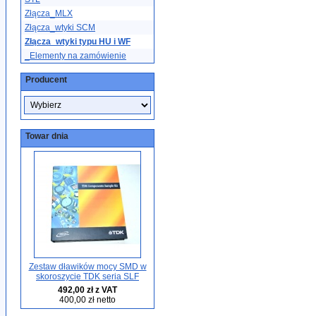
Złącza_MLX
Złącza_wtyki SCM
Złącza_wtyki typu HU i WF
_Elementy na zamówienie
Producent
Towar dnia
Zestaw dławików mocy SMD w
skoroszycie TDK seria SLF
492,00 zł z VAT
400,00 zł netto