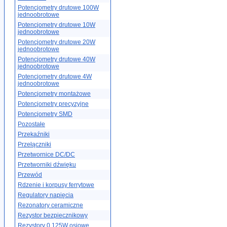
Potencjometry drutowe 100W
jednoobrotowe
Potencjometry drutowe 10W
jednoobrotowe
Potencjometry drutowe 20W
jednoobrotowe
Potencjometry drutowe 40W
jednoobrotowe
Potencjometry drutowe 4W
jednoobrotowe
Potencjometry montażowe
Potencjometry precyzyjne
Potencjometry SMD
Pozostałe
Przekaźniki
Przełączniki
Przetwornice DC/DC
Przetworniki dźwięku
Przewód
Rdzenie i korpusy ferrytowe
Regulatory napięcia
Rezonatory ceramiczne
Rezystor bezpiecznikowy
Rezystory 0.125W osiowe