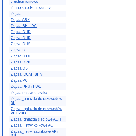
uruchomieniowe
Zimne katody i inwertery
Złącza
Złącza ARK
Złącza BH i IDC
Złącza DHD
Złącza DHR
Złącza DHS
Złącza DI
Złącza DIDC
Złącza DRB
Złącza DS
Złącza IDCM i BHM
Złącza PCT
Złącza PHU i PWL
Złącza przewód płytka
Złącza_gniazda do przewodów
BL
Złącza_gniazda do przewodów
PB i PBD
Złącza_gniazda sieciowe ACH
Złącza_listwy kołkowe AC
Złącza_listwy zaciskowe AK i
STL