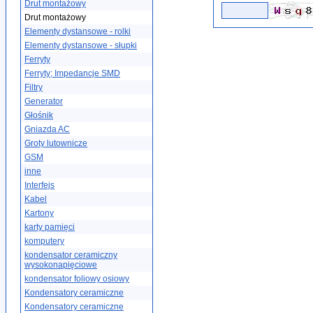
Drut montażowy
Drut montażowy
Elementy dystansowe - rolki
Elementy dystansowe - słupki
Ferryty
Ferryty; Impedancje SMD
Filtry
Generator
Głośnik
Gniazda AC
Groty lutownicze
GSM
inne
Interfejs
Kabel
Kartony
karty pamięci
komputery
kondensator ceramiczny
wysokonapięciowe
kondensator foliowy osiowy
Kondensatory ceramiczne
Kondensatory ceramiczne