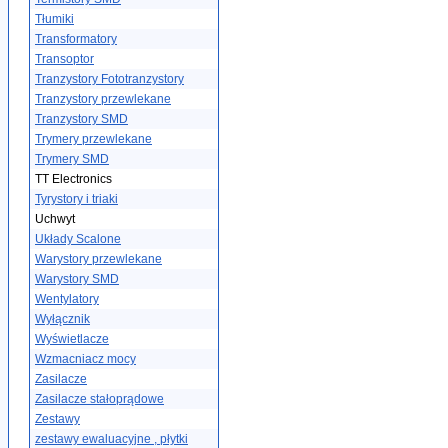
Tłumiki
Transformatory
Transoptor
Tranzystory Fototranzystory
Tranzystory przewlekane
Tranzystory SMD
Trymery przewlekane
Trymery SMD
TT Electronics
Tyrystory i triaki
Uchwyt
Układy Scalone
Warystory przewlekane
Warystory SMD
Wentylatory
Wyłącznik
Wyświetlacze
Wzmacniacz mocy
Zasilacze
Zasilacze stałoprądowe
Zestawy
zestawy ewaluacyjne , płytki