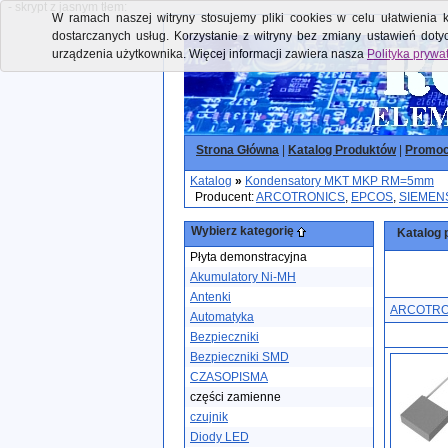
- skrypt z jasnym tłem:
W ramach naszej witryny stosujemy pliki cookies w celu ułatwienia k
dostarczanych usług. Korzystanie z witryny bez zmiany ustawień dot
urządzenia użytkownika. Więcej informacji zawiera nasza
Polityka prywa
Strona Główna
|
Katalog Produktów
|
Promoc
Katalog
»
Kondensatory MKT MKP RM=5mm
Producent:
ARCOTRONICS
,
EPCOS
,
SIEMEN
Wybierz kategorię
Katalog 
Płyta demonstracyjna
Akumulatory Ni-MH
Antenki
ARCOTRO
Automatyka
Bezpieczniki
Bezpieczniki SMD
CZASOPISMA
części zamienne
czujnik
Diody LED