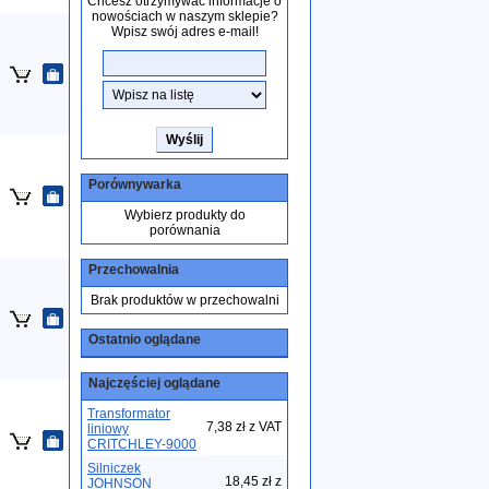
Chcesz otrzymywać informacje o
nowościach w naszym sklepie?
Wpisz swój adres e-mail!
Porównywarka
Wybierz produkty do
porównania
Przechowalnia
Brak produktów w przechowalni
Ostatnio oglądane
Najczęściej oglądane
Transformator
7,38 zł z VAT
liniowy
CRITCHLEY-9000
Silniczek
18,45 zł z
JOHNSON