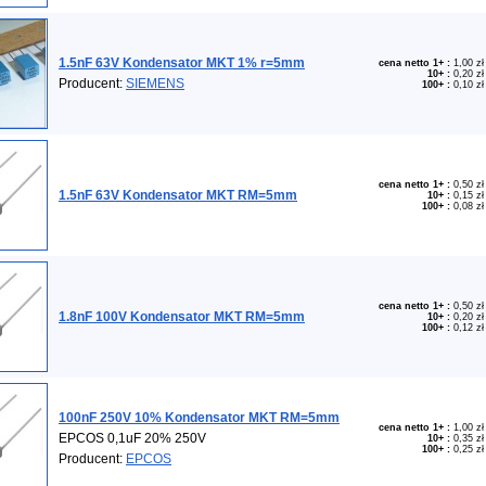
1.5nF 63V Kondensator MKT 1% r=5mm
cena netto 1+
:
1,00 zł
10+
:
0,20 zł
Producent:
SIEMENS
100+
:
0,10 zł
cena netto 1+
:
0,50 zł
1.5nF 63V Kondensator MKT RM=5mm
10+
:
0,15 zł
100+
:
0,08 zł
cena netto 1+
:
0,50 zł
1.8nF 100V Kondensator MKT RM=5mm
10+
:
0,20 zł
100+
:
0,12 zł
100nF 250V 10% Kondensator MKT RM=5mm
cena netto 1+
:
1,00 zł
EPCOS 0,1uF 20% 250V
10+
:
0,35 zł
100+
:
0,25 zł
Producent:
EPCOS