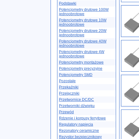
Podstawki
Potencjometry drutowe 100W
jednoobrotowe
Potencjometry drutowe 10W
jednoobrotowe
Potencjometry drutowe 20W
jednoobrotowe
Potencjometry drutowe 40W
jednoobrotowe
Potencjometry drutowe 4W
jednoobrotowe
Potencjometry montażowe
Potencjometry precyzyjne
Potencjometry SMD
Pozostałe
Przekaźniki
Przełączniki
Przetwornice DC/DC
Przetworniki dźwięku
Przewód
Rdzenie i korpusy ferrytowe
Regulatory napięcia
Rezonatory ceramiczne
Rezystor bezpiecznikowy