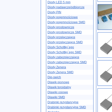
Diody LED 5 mm
Diody nadawcze/odbiorcze
Diody PIN
Diody pojemnościowe
Diody pojemnościowe SMD
Diody prostownicze
Diody prostownicze SMD
Diody przełączające
Diody przełączające SMD
Diody Schottky´ego
Diody Schottky´ego SMD
Diody zabezpieczające
Diody zabezpieczające SMD
Diody Zenera
Diody Zenera SMD
Dip-swich
Dławik pionowe
Dławik toroidalny
Dławiki osiowe
Dławiki SMD
Drabinki rezystancyjne
Drabinki rezystancyjne SMD