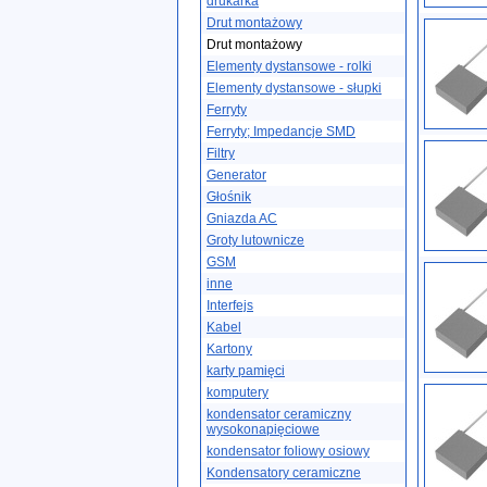
drukarka
Drut montażowy
Drut montażowy
Elementy dystansowe - rolki
Elementy dystansowe - słupki
Ferryty
Ferryty; Impedancje SMD
Filtry
Generator
Głośnik
Gniazda AC
Groty lutownicze
GSM
inne
Interfejs
Kabel
Kartony
karty pamięci
komputery
kondensator ceramiczny
wysokonapięciowe
kondensator foliowy osiowy
Kondensatory ceramiczne