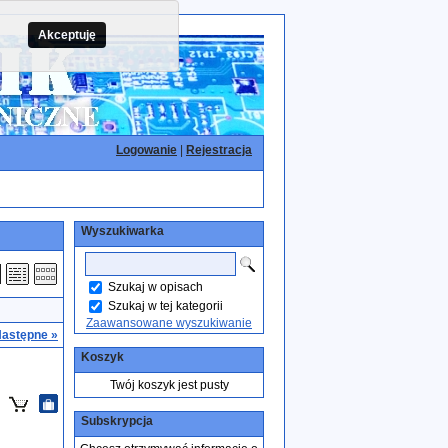
Akceptuję
Logowanie
|
Rejestracja
Wyszukiwarka
Szukaj w opisach
Szukaj w tej kategorii
Zaawansowane wyszukiwanie
astępne »
Koszyk
Twój koszyk jest pusty
Subskrypcja