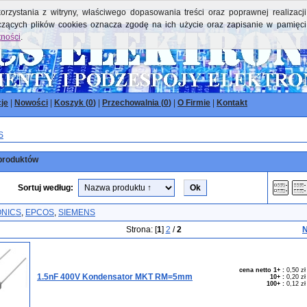
orzystania z witryny, właściwego dopasowania treści oraz poprawnej realizacji
yczących plików cookies oznacza zgodę na ich użycie oraz zapisanie w pamięci
tności
.
je
|
Nowości
|
Koszyk (
0
)
|
Przechowalnia (
0
)
|
O Firmie
|
Kontakt
S
produktów
Sortuj według:
NICS
,
EPCOS
,
SIEMENS
Strona: [
1
]
2
/
2
N
cena netto 1+
:
0,50 zł
1.5nF 400V Kondensator MKT RM=5mm
10+
:
0,20 zł
100+
:
0,12 zł