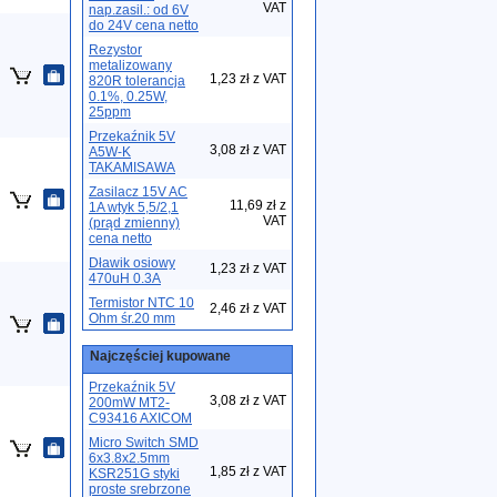
VAT
nap.zasil.: od 6V
do 24V cena netto
Rezystor
metalizowany
1,23 zł z VAT
820R tolerancja
0.1%, 0.25W,
25ppm
Przekaźnik 5V
3,08 zł z VAT
A5W-K
TAKAMISAWA
Zasilacz 15V AC
11,69 zł z
1A wtyk 5,5/2,1
VAT
(prąd zmienny)
cena netto
Dławik osiowy
1,23 zł z VAT
470uH 0.3A
Termistor NTC 10
2,46 zł z VAT
Ohm śr.20 mm
Najczęściej kupowane
Przekaźnik 5V
3,08 zł z VAT
200mW MT2-
C93416 AXICOM
Micro Switch SMD
6x3.8x2.5mm
1,85 zł z VAT
KSR251G styki
proste srebrzone