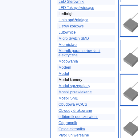
LED Sterowniki
LED Taśmy świecące
Ledbright
Linia opóźniająca
Listwy kołkowe
Lutownice
Micro Switch SMD
Miernictwo
Miernik parametrów sieci
elektrycznej
Mocowania
Modem
Moduł
Moduł kamery
Moduł sprzegajacy
Mostki przewlekane
Mostki SMD
Obudowa PC/CS
Obwody drukowane
odbiornik podczerwieni
Odgromnik
Optoelektronika
Płytki uniwersalne