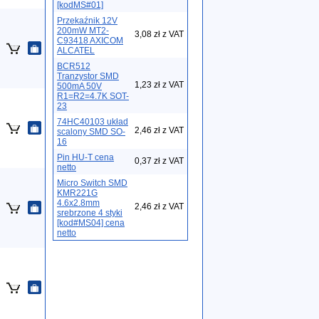
[kodMS#01]
Przekaźnik 12V
200mW MT2-
3,08 zł z VAT
C93418 AXICOM
ALCATEL
BCR512
Tranzystor SMD
1,23 zł z VAT
500mA 50V
R1=R2=4.7K SOT-
23
74HC40103 układ
2,46 zł z VAT
scalony SMD SO-
16
Pin HU-T cena
0,37 zł z VAT
netto
Micro Switch SMD
KMR221G
4.6x2.8mm
2,46 zł z VAT
srebrzone 4 styki
[kod#MS04] cena
netto