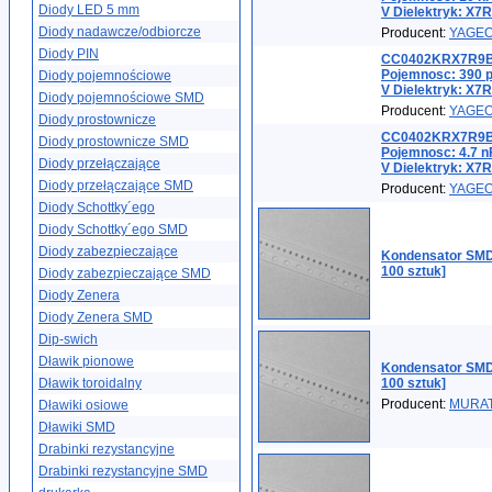
Diody LED 5 mm
V Dielektryk: X7R
Diody nadawcze/odbiorcze
Producent:
YAGE
Diody PIN
CC0402KRX7R9BB
Pojemnosc: 390 p
Diody pojemnościowe
V Dielektryk: X7R
Diody pojemnościowe SMD
Producent:
YAGE
Diody prostownicze
CC0402KRX7R9BB
Diody prostownicze SMD
Pojemnosc: 4.7 n
Diody przełączające
V Dielektryk: X7R
Diody przełączające SMD
Producent:
YAGE
Diody Schottky´ego
Diody Schottky´ego SMD
Diody zabezpieczające
Kondensator SMD
100 sztuk]
Diody zabezpieczające SMD
Diody Zenera
Diody Zenera SMD
Dip-swich
Dławik pionowe
Kondensator SMD
Dławik toroidalny
100 sztuk]
Producent:
MURA
Dławiki osiowe
Dławiki SMD
Drabinki rezystancyjne
Drabinki rezystancyjne SMD