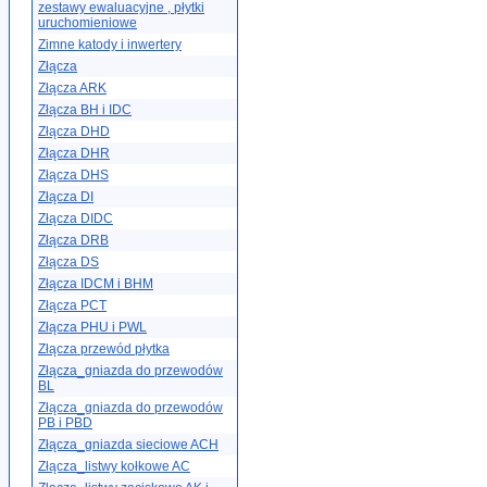
zestawy ewaluacyjne , płytki
uruchomieniowe
Zimne katody i inwertery
Złącza
Złącza ARK
Złącza BH i IDC
Złącza DHD
Złącza DHR
Złącza DHS
Złącza DI
Złącza DIDC
Złącza DRB
Złącza DS
Złącza IDCM i BHM
Złącza PCT
Złącza PHU i PWL
Złącza przewód płytka
Złącza_gniazda do przewodów
BL
Złącza_gniazda do przewodów
PB i PBD
Złącza_gniazda sieciowe ACH
Złącza_listwy kołkowe AC