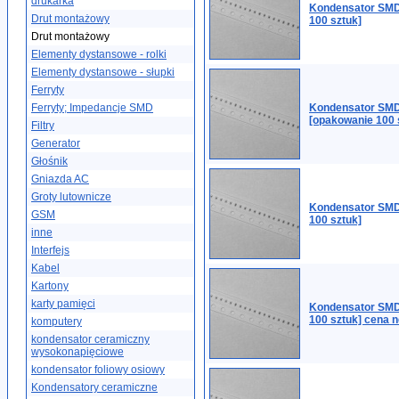
drukarka
Kondensator SMD
Drut montażowy
100 sztuk]
Drut montażowy
Elementy dystansowe - rolki
Elementy dystansowe - słupki
Ferryty
Ferryty; Impedancje SMD
Kondensator SMD
[opakowanie 100 
Filtry
Generator
Głośnik
Gniazda AC
Groty lutownicze
Kondensator SMD
GSM
100 sztuk]
inne
Interfejs
Kabel
Kartony
karty pamięci
Kondensator SMD
100 sztuk] cena n
komputery
kondensator ceramiczny
wysokonapięciowe
kondensator foliowy osiowy
Kondensatory ceramiczne