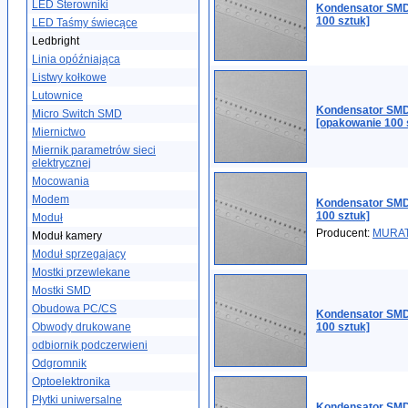
LED Sterowniki
Kondensator SMD
100 sztuk]
LED Taśmy świecące
Ledbright
Linia opóźniająca
Listwy kołkowe
Lutownice
Kondensator SMD
Micro Switch SMD
[opakowanie 100 
Miernictwo
Miernik parametrów sieci
elektrycznej
Mocowania
Modem
Kondensator SMD
100 sztuk]
Moduł
Producent:
MURA
Moduł kamery
Moduł sprzegajacy
Mostki przewlekane
Mostki SMD
Obudowa PC/CS
Kondensator SMD
Obwody drukowane
100 sztuk]
odbiornik podczerwieni
Odgromnik
Optoelektronika
Płytki uniwersalne
Kondensator SMD