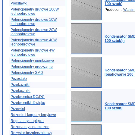
Podstawki
100 sztuk]
Potencjometry drutowe 100W
Producent:
Walsin
jednoobrotowe
Potencjometry drutowe 10W
jednoobrotowe
Potencjometry drutowe 20W
jednoobrotowe
Kondensator SMD
Potencjometry drutowe 40W
100 sztuk]n
jednoobrotowe
Potencjometry drutowe 4W
jednoobrotowe
Potencjometry montażowe
Potencjometry precyzyjne
Kondensator SMD
Potencjometry SMD
[opakowanie 100 
Pozostałe
Przekaźniki
Przełączniki
Przetwornice DC/DC
Przetworniki dźwięku
Kondensator SMD
100 sztuk]
Przewód
Rdzenie i korpusy ferrytowe
Regulatory napięcia
Rezonatory ceramiczne
Rezystor bezpiecznikowy