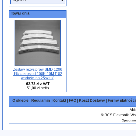
Towar dnia
Zestaw rezystorów SMD 1206
1% zakres od 100K-10M [102
wartości po 25sztuk]
62,73 zł z VAT
51,00 zł netto
O sklepie
|
Regulamin
|
Kontakt
|
FAQ
|
Koszt Dostawy
|
Formy płatności
Akt
©
RCS Elekronik. Wsz
Oprogramo