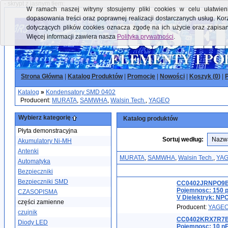
- skrypt z jasnym tłem:
W ramach naszej witryny stosujemy pliki cookies w celu ułatwieni
dopasowania treści oraz poprawnej realizacji dostarczanych usług. Kor
dotyczących plików cookies oznacza zgodę na ich użycie oraz zapisa
Więcej informacji zawiera nasza
Polityka prywatności
.
Strona Główna
|
Katalog Produktów
|
Promocje
|
Nowości
|
Koszyk (
0
)
|
P
Katalog
»
Kondensatory SMD 0402
Producent:
MURATA
,
SAMWHA
,
Walsin Tech.
,
YAGEO
Wybierz kategorię
Katalog produktów
Płyta demonstracyjna
Sortuj według:
Akumulatory Ni-MH
Antenki
MURATA
,
SAMWHA
,
Walsin Tech.
,
YA
Automatyka
Bezpieczniki
Bezpieczniki SMD
CC0402JRNPO9BN
Pojemnosc: 150 p
CZASOPISMA
V Dielektryk: NPO
części zamienne
Producent:
YAGE
czujnik
CC0402KRX7R7BB
Diody LED
Pojemnosc: 10 nF