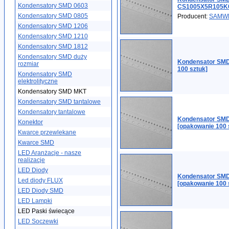
Kondensatory SMD 0603
CS1005X5R105
Kondensatory SMD 0805
Producent:
SAMW
Kondensatory SMD 1206
Kondensatory SMD 1210
Kondensatory SMD 1812
Kondensatory SMD duży
Kondensator SMD
rozmiar
100 sztuk]
Kondensatory SMD
elektrolityczne
Kondensatory SMD MKT
Kondensatory SMD tantalowe
Kondensatory tantalowe
Kondensator SMD
Konektor
[opakowanie 100 
Kwarce przewlekane
Kwarce SMD
LED Aranżacje - nasze
realizacje
LED Diody
Kondensator SMD
Led diody FLUX
[opakowanie 100 
LED Diody SMD
LED Lampki
LED Paski świecące
LED Soczewki