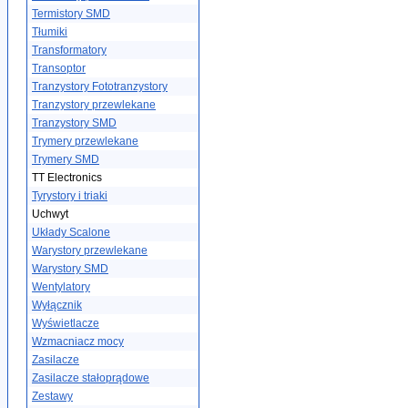
Termistory SMD
Tłumiki
Transformatory
Transoptor
Tranzystory Fototranzystory
Tranzystory przewlekane
Tranzystory SMD
Trymery przewlekane
Trymery SMD
TT Electronics
Tyrystory i triaki
Uchwyt
Układy Scalone
Warystory przewlekane
Warystory SMD
Wentylatory
Wyłącznik
Wyświetlacze
Wzmacniacz mocy
Zasilacze
Zasilacze stałoprądowe
Zestawy