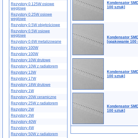
Kondensator SMD
Rezystory 0.125W osiowe
100 sztuk]
węglowe
Rezystory 0.25W osiowe
węglowe
Rezystory 0.5W objętościowe
Rezystory 0.5W osiowe
węglowe
Kondensator SMD
Rezystory 0.6W metalizowane
[opakowanie 100 
Rezystory 100W
Rezystory 100W
Rezystory 10W drutowe
Rezystory 10W z radiatorem
Kondensator SMD
Rezystory 13W
100 sztuk]
Rezystory 17W
Rezystory 18W drutowe
Rezystory 1W
Rezystory 20W ceramiczne
Rezystory 25W z radiatorem
Kondensator SMD
Rezystory 2W
100 sztuk]
Rezystory 3W
Rezystory 40W
Rezystory 4W
Rezystory 50W z radiatorem