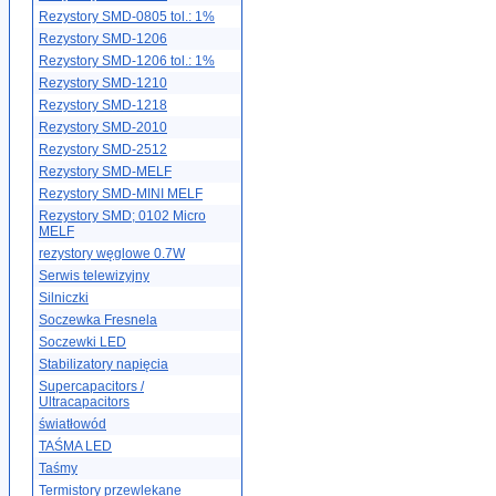
Rezystory SMD-0805 tol.: 1%
Rezystory SMD-1206
Rezystory SMD-1206 tol.: 1%
Rezystory SMD-1210
Rezystory SMD-1218
Rezystory SMD-2010
Rezystory SMD-2512
Rezystory SMD-MELF
Rezystory SMD-MINI MELF
Rezystory SMD; 0102 Micro
MELF
rezystory węglowe 0.7W
Serwis telewizyjny
Silniczki
Soczewka Fresnela
Soczewki LED
Stabilizatory napięcia
Supercapacitors /
Ultracapacitors
światłowód
TAŚMA LED
Taśmy
Termistory przewlekane