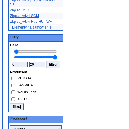
Złącza_listwy zaciskowe AK i
STL
Złącza_MLX
Złącza_wtyki SCM
Złącza_wtyki typu HU i WF
_Elementy na zamówienie
Filtry
Cena
-
Producent
MURATA
SAMWHA
Walsin Tech.
YAGEO
Producent