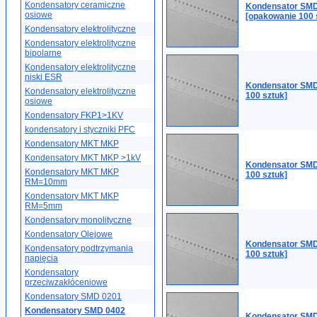
Kondensatory ceramiczne
Kondensator SMD
osiowe
[opakowanie 100 
Kondensatory elektrolityczne
Kondensatory elektrolityczne
bipolarne
Kondensatory elektrolityczne
niski ESR
Kondensator SMD
Kondensatory elektrolityczne
100 sztuk]
osiowe
Kondensatory FKP1>1KV
kondensatory i styczniki PFC
Kondensatory MKT MKP
Kondensatory MKT MKP >1kV
Kondensator SMD
Kondensatory MKT MKP
100 sztuk]
RM=10mm
Kondensatory MKT MKP
RM=5mm
Kondensatory monolityczne
Kondensatory Olejowe
Kondensator SMD
Kondensatory podtrzymania
100 sztuk]
napięcia
Kondensatory
przeciwzakłóceniowe
Kondensatory SMD 0201
Kondensatory SMD 0402
Kondensator SMD