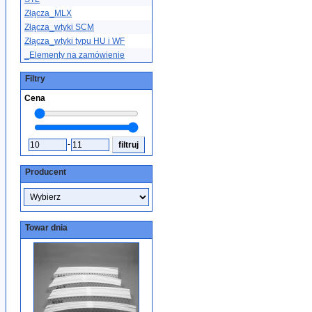
Złącza_MLX
Złącza_wtyki SCM
Złącza_wtyki typu HU i WF
_Elementy na zamówienie
Filtry
Cena
-
Producent
Towar dnia