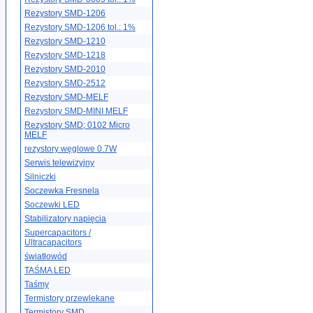
Rezystory SMD-1206
Rezystory SMD-1206 tol.: 1%
Rezystory SMD-1210
Rezystory SMD-1218
Rezystory SMD-2010
Rezystory SMD-2512
Rezystory SMD-MELF
Rezystory SMD-MINI MELF
Rezystory SMD; 0102 Micro
MELF
rezystory węglowe 0.7W
Serwis telewizyjny
Silniczki
Soczewka Fresnela
Soczewki LED
Stabilizatory napięcia
Supercapacitors /
Ultracapacitors
światłowód
TAŚMA LED
Taśmy
Termistory przewlekane
Termistory SMD