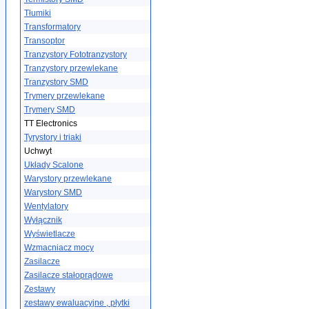
Tłumiki
Transformatory
Transoptor
Tranzystory Fototranzystory
Tranzystory przewlekane
Tranzystory SMD
Trymery przewlekane
Trymery SMD
TT Electronics
Tyrystory i triaki
Uchwyt
Układy Scalone
Warystory przewlekane
Warystory SMD
Wentylatory
Wyłącznik
Wyświetlacze
Wzmacniacz mocy
Zasilacze
Zasilacze stałoprądowe
Zestawy
zestawy ewaluacyjne , płytki