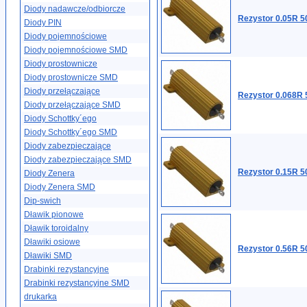
Diody nadawcze/odbiorcze
Rezystor 0.05R 5
Diody PIN
Diody pojemnościowe
Diody pojemnościowe SMD
Diody prostownicze
Diody prostownicze SMD
Diody przełączające
Rezystor 0.068R 
Diody przełączające SMD
Diody Schottky´ego
Diody Schottky´ego SMD
Diody zabezpieczające
Diody zabezpieczające SMD
Rezystor 0.15R 5
Diody Zenera
Diody Zenera SMD
Dip-swich
Dławik pionowe
Dławik toroidalny
Dławiki osiowe
Rezystor 0.56R 5
Dławiki SMD
Drabinki rezystancyjne
Drabinki rezystancyjne SMD
drukarka