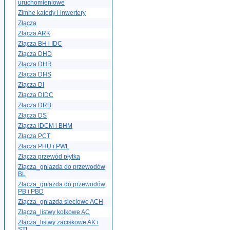
uruchomieniowe
Zimne katody i inwertery
Złącza
Złącza ARK
Złącza BH i IDC
Złącza DHD
Złącza DHR
Złącza DHS
Złącza DI
Złącza DIDC
Złącza DRB
Złącza DS
Złącza IDCM i BHM
Złącza PCT
Złącza PHU i PWL
Złącza przewód płytka
Złącza_gniazda do przewodów
BL
Złącza_gniazda do przewodów
PB i PBD
Złącza_gniazda sieciowe ACH
Złącza_listwy kołkowe AC
Złącza_listwy zaciskowe AK i
STL