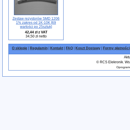
Zestaw rezystorów SMD 1206
1% zakres od 1K-10K [69
wartości po 25sztuk]
42,44 zł z VAT
34,50 zł netto
O sklepie
|
Regulamin
|
Kontakt
|
FAQ
|
Koszt Dostawy
|
Formy płatności
Akt
©
RCS Elekronik. Wsz
Oprogramo