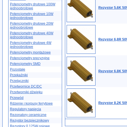
Potencjometry drutowe 100W
Rezystor 5.6K 50
jednoobrotowe
Potencjometry drutowe 10W
jednoobrotowe
Potencjometry drutowe 20W
jednoobrotowe
Potencjometry drutowe 40W
jednoobrotowe
Rezystor 6,8R 50
Potencjometry drutowe 4W
jednoobrotowe
Potencjometry montażowe
Potencjometry precyzyjne
Potencjometry SMD
Pozostałe
Rezystor 6.8K 50
Przekaźniki
Przełączniki
Przetwornice DC/DC
Przetworniki dźwięku
Przewód
Rezystor 8.2K 50
Rdzenie i korpusy ferrytowe
Regulatory napięcia
Rezonatory ceramiczne
Rezystor bezpiecznikowy
Rezystory 0.125W osiowe