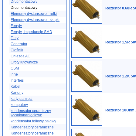
Drut montażowy
Drut montażowy
Rezystor 0.68R 5
Elementy dystansowe - rolki
Elementy dystansowe - słupki
Ferryty
Ferryty; Impedancje SMD
Filtry
Rezystor 1,5R 50
Generator
Głośnik
Gniazda AC
Groty lutownicze
GSM
inne
Rezystor 1.2K 50
Interfejs
Kabel
Kartony
karty pamięci
komputery
Rezystor 10Ohm 
kondensator ceramiczny
wysokonapięciowe
kondensator foliowy osiowy
Kondensatory ceramiczne
Kondensatory ceramiczne