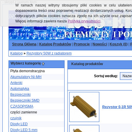
- skrypt z jasnym tłem:
W ramach naszej witryny stosujemy pliki cookies w celu ułatwieni
dopasowania treści oraz poprawnej realizacji dostarczanych usług. Kor
dotyczących plików cookies oznacza zgodę na ich użycie oraz zapisa
Więcej informacji zawiera nasza
Polityka prywatności
.
Strona Główna
|
Katalog Produktów
|
Promocje
|
Nowości
|
Koszyk (
0
)
|
P
Katalog
»
Rezystory 50W z radiatorem
Wybierz kategorię
Katalog produktów
Płyta demonstracyjna
Sortuj według:
Akumulatory Ni-MH
Antenki
Automatyka
Bezpieczniki
Bezpieczniki SMD
CZASOPISMA
Rezystor 0,1R 50
części zamienne
czujnik
Diody LED
Diody LED 5 mm