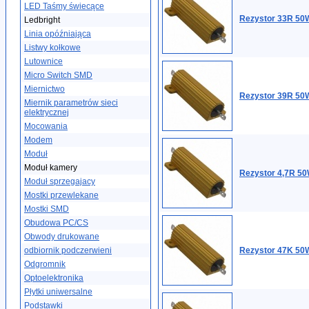
LED Taśmy świecące
Rezystor 33R 50W
Ledbright
Linia opóźniająca
Listwy kołkowe
Lutownice
Micro Switch SMD
Miernictwo
Rezystor 39R 50W
Miernik parametrów sieci
elektrycznej
Mocowania
Modem
Moduł
Moduł kamery
Rezystor 4,7R 50
Moduł sprzegajacy
Mostki przewlekane
Mostki SMD
Obudowa PC/CS
Obwody drukowane
odbiornik podczerwieni
Rezystor 47K 50W
Odgromnik
Optoelektronika
Płytki uniwersalne
Podstawki