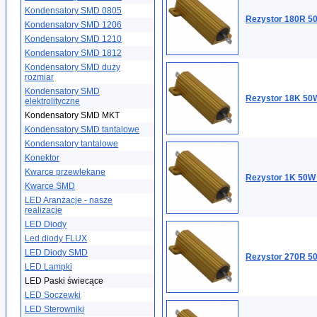
Kondensatory SMD 0805
Rezystor 180R 50
Kondensatory SMD 1206
Kondensatory SMD 1210
Kondensatory SMD 1812
Kondensatory SMD duży
rozmiar
Kondensatory SMD
Rezystor 18K 50W
elektrolityczne
Kondensatory SMD MKT
Kondensatory SMD tantalowe
Kondensatory tantalowe
Konektor
Kwarce przewlekane
Rezystor 1K 50W 
Kwarce SMD
LED Aranżacje - nasze
realizacje
LED Diody
Led diody FLUX
LED Diody SMD
Rezystor 270R 50
LED Lampki
LED Paski świecące
LED Soczewki
LED Sterowniki