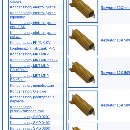
osiowe
Kondensatory elektrolityczne
Rezystor 10Ohm 
Kondensatory elektrolityczne
bipolarne
Kondensatory elektrolityczne
niski ESR
Kondensatory elektrolityczne
osiowe
Rezystor 10R 50W
Kondensatory FKP1>1KV
kondensatory i styczniki PFC
Kondensatory MKT MKP
Kondensatory MKT MKP >1kV
Kondensatory MKT MKP
RM=10mm
Rezystor 12K 50W
Kondensatory MKT MKP
RM=5mm
Kondensatory monolityczne
Kondensatory Olejowe
Kondensatory podtrzymania
napięcia
Rezystor 15R 50W
Kondensatory
przeciwzakłóceniowe
Kondensatory SMD 0201
Kondensatory SMD 0402
Kondensatory SMD 0603