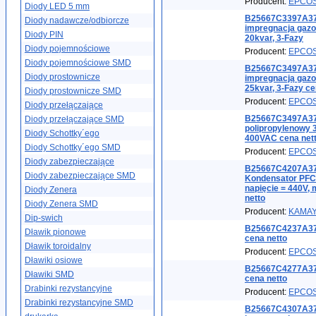
Producent:
EPCO
Diody LED 5 mm
B25667C3397A37
Diody nadawcze/odbiorcze
impregnacja gazo
Diody PIN
20kvar, 3-Fazy
Diody pojemnościowe
Producent:
EPCO
Diody pojemnościowe SMD
B25667C3497A37
Diody prostownicze
impregnacją gazo
25kvar, 3-Fazy ce
Diody prostownicze SMD
Producent:
EPCO
Diody przełączające
B25667C3497A37
Diody przełączające SMD
polipropylenowy 
Diody Schottky´ego
400VAC cena net
Diody Schottky´ego SMD
Producent:
EPCO
Diody zabezpieczające
B25667C4207A37
Diody zabezpieczające SMD
Kondensator PFC 
napięcie = 440V, 
Diody Zenera
netto
Diody Zenera SMD
Producent:
KAMA
Dip-swich
B25667C4237A37
Dławik pionowe
cena netto
Dławik toroidalny
Producent:
EPCO
Dławiki osiowe
B25667C4277A37
Dławiki SMD
cena netto
Drabinki rezystancyjne
Producent:
EPCO
Drabinki rezystancyjne SMD
B25667C4307A37