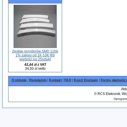
Zestaw rezystorów SMD 1206
1% zakres od 1K-10K [69
wartości po 25sztuk]
42,44 zł z VAT
34,50 zł netto
O sklepie
|
Regulamin
|
Kontakt
|
FAQ
|
Koszt Dostawy
|
Formy płatności
Akt
©
RCS Elekronik. Wsz
Oprogramo