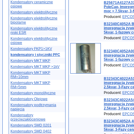
Kondensatory ceramiczne
B25671A4127A375
osiowe
PoleCap, Impregn
moc = 7.5kvar, 3-
Kondensatory elektrolityczne
Producent:
EPCO
Kondensatory elektrolityczne
bipolarne
B32340C4052A B1
impregnacją żywi
Kondensatory elektrolityczne
5kvar, 1-fazowy c
niski ESR
Producent:
EPCO
Kondensatory elektrolityczne
osiowe
Kondensatory FKP1>1KV
B32340C4052A00
kondensatory i styczniki PFC
impregnacją żywi
5kvar, 1-fazowy c
Kondensatory MKT MKP
Producent:
EPCO
Kondensatory MKT MKP >1kV
Kondensatory MKT MKP
RM=10mm
B32343C4022A51
Kondensatory MKT MKP
impregnacją żywi
RM=5mm
2.5kvar, 3-Fazy c
Producent:
EPCO
Kondensatory monolityczne
Kondensatory Olejowe
B32343C4022A540
impregnacją żywi
Kondensatory podtrzymania
2.5kvar, 3-Fazy c
napięcia
Producent:
EPCO
Kondensatory
przeciwzakłóceniowe
B32343C4052A 40
Kondensatory SMD 0201
impregnacją żywi
5kvar, 3-Fazy cen
Kondensatory SMD 0402