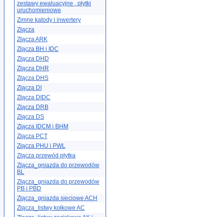
zestawy ewaluacyjne , płytki
uruchomieniowe
Zimne katody i inwertery
Złącza
Złącza ARK
Złącza BH i IDC
Złącza DHD
Złącza DHR
Złącza DHS
Złącza DI
Złącza DIDC
Złącza DRB
Złącza DS
Złącza IDCM i BHM
Złącza PCT
Złącza PHU i PWL
Złącza przewód płytka
Złącza_gniazda do przewodów
BL
Złącza_gniazda do przewodów
PB i PBD
Złącza_gniazda sieciowe ACH
Złącza_listwy kołkowe AC