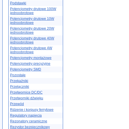
Podstawki
Potencjometry drutowe 100W
jednoobrotowe
Potencjometry drutowe 10W
jednoobrotowe
Potencjometry drutowe 20W
jednoobrotowe
Potencjometry drutowe 40W
jednoobrotowe
Potencjometry drutowe 4W
jednoobrotowe
Potencjometry montażowe
Potencjometry precyzyjne
Potencjometry SMD
Pozostałe
Przekaźniki
Przełączniki
Przetwornice DC/DC
Przetworniki dźwięku
Przewód
Rdzenie i korpusy ferrytowe
Regulatory napięcia
Rezonatory ceramiczne
Rezystor bezpiecznikowy