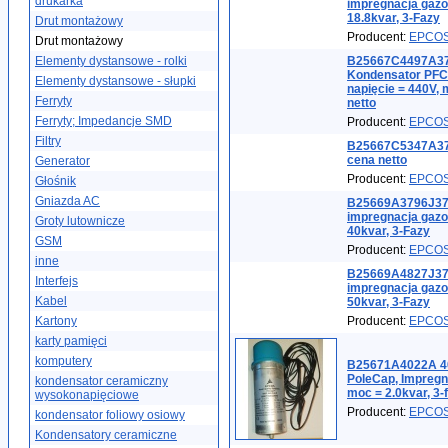
drukarka
impregnacja gazo
18.8kvar, 3-Fazy
Drut montażowy
Producent:
EPCO
Drut montażowy
Elementy dystansowe - rolki
B25667C4497A37
Kondensator PFC 
Elementy dystansowe - słupki
napięcie = 440V, 
Ferryty
netto
Ferryty; Impedancje SMD
Producent:
EPCO
Filtry
B25667C5347A37
cena netto
Generator
Producent:
EPCO
Głośnik
Gniazda AC
B25669A3796J375
impregnacja gazo
Groty lutownicze
40kvar, 3-Fazy
GSM
Producent:
EPCO
inne
B25669A4827J375
Interfejs
impregnacja gazo
Kabel
50kvar, 3-Fazy
Kartony
Producent:
EPCO
karty pamięci
komputery
B25671A4022A 40
PoleCap, Impregn
kondensator ceramiczny
moc = 2.0kvar, 3-
wysokonapięciowe
Producent:
EPCO
kondensator foliowy osiowy
Kondensatory ceramiczne