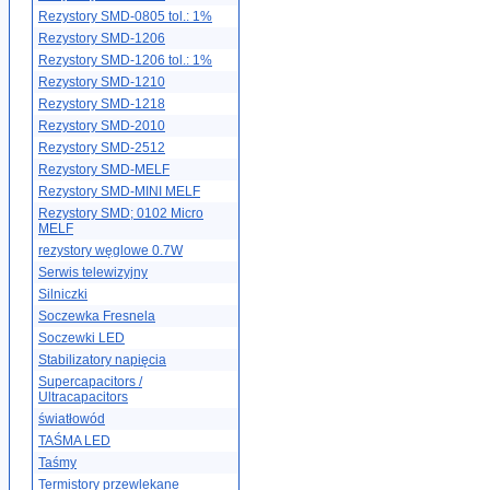
Rezystory SMD-0805 tol.: 1%
Rezystory SMD-1206
Rezystory SMD-1206 tol.: 1%
Rezystory SMD-1210
Rezystory SMD-1218
Rezystory SMD-2010
Rezystory SMD-2512
Rezystory SMD-MELF
Rezystory SMD-MINI MELF
Rezystory SMD; 0102 Micro
MELF
rezystory węglowe 0.7W
Serwis telewizyjny
Silniczki
Soczewka Fresnela
Soczewki LED
Stabilizatory napięcia
Supercapacitors /
Ultracapacitors
światłowód
TAŚMA LED
Taśmy
Termistory przewlekane