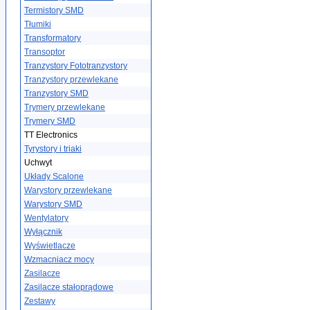
Termistory SMD
Tłumiki
Transformatory
Transoptor
Tranzystory Fototranzystory
Tranzystory przewlekane
Tranzystory SMD
Trymery przewlekane
Trymery SMD
TT Electronics
Tyrystory i triaki
Uchwyt
Układy Scalone
Warystory przewlekane
Warystory SMD
Wentylatory
Wyłącznik
Wyświetlacze
Wzmacniacz mocy
Zasilacze
Zasilacze stałoprądowe
Zestawy