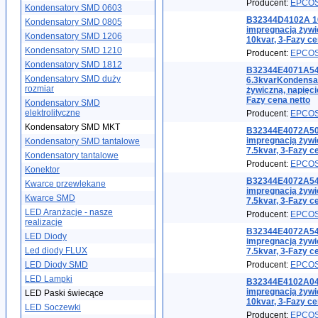
Producent:
EPCO
Kondensatory SMD 0603
B32344D4102A 10
Kondensatory SMD 0805
impregnacją żywi
Kondensatory SMD 1206
10kvar, 3-Fazy ce
Kondensatory SMD 1210
Producent:
EPCO
Kondensatory SMD 1812
B32344E4071A54
Kondensatory SMD duży
6.3kvarKondensat
rozmiar
żywiczną, napięci
Fazy cena netto
Kondensatory SMD
elektrolityczne
Producent:
EPCO
Kondensatory SMD MKT
B32344E4072A50
impregnacją żywi
Kondensatory SMD tantalowe
7.5kvar, 3-Fazy c
Kondensatory tantalowe
Producent:
EPCO
Konektor
B32344E4072A540
Kwarce przewlekane
impregnacją żywi
Kwarce SMD
7.5kvar, 3-Fazy c
LED Aranżacje - nasze
Producent:
EPCO
realizacje
B32344E4072A54
LED Diody
impregnacją żywi
Led diody FLUX
7.5kvar, 3-Fazy c
LED Diody SMD
Producent:
EPCO
LED Lampki
B32344E4102A04
impregnacją żywi
LED Paski świecące
10kvar, 3-Fazy ce
LED Soczewki
Producent:
EPCO