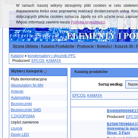
- skrypt z jasnym tłem:
W ramach naszej witryny stosujemy pliki cookies w celu ułatwieni
dopasowania treści oraz poprawnej realizacji dostarczanych usług. Kor
dotyczących plików cookies oznacza zgodę na ich użycie oraz zapisa
Więcej informacji zawiera nasza
Polityka prywatności
.
Strona Główna
|
Katalog Produktów
|
Promocje
|
Nowości
|
Koszyk (
0
)
|
P
Katalog
»
kondensatory i styczniki PFC
Producent:
EPCOS
,
KAMAYA
Wybierz kategorię
Katalog produktów
Płyta demonstracyjna
Sortuj według:
Akumulatory Ni-MH
Antenki
EPCOS
,
KAMAYA
Automatyka
Bezpieczniki
Bezpieczniki SMD
B44066R6006E230
CZASOPISMA
Producent:
EPCO
części zamienne
B25667B5966A37
czujnik
impregnacja gazo
5kvar, 3-Fazy
Diody LED