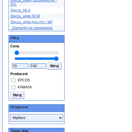
Złącza_listwy zaciskowe AK i
STL
Złącza_MLX
Złącza_wtyki SCM
Złącza_wtyki typu HU i WF
_Elementy na zamówienie
Filtry
Cena
-
Producent
EPCOS
KAMAYA
Producent
Towar dnia