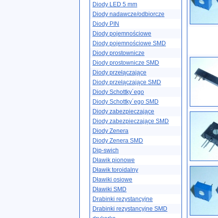
Diody LED 5 mm
Diody nadawcze/odbiorcze
Diody PIN
Diody pojemnościowe
Diody pojemnościowe SMD
Diody prostownicze
Diody prostownicze SMD
Diody przełączające
Diody przełączające SMD
Diody Schottky´ego
Diody Schottky´ego SMD
Diody zabezpieczające
Diody zabezpieczające SMD
Diody Zenera
Diody Zenera SMD
Dip-swich
Dławik pionowe
Dławik toroidalny
Dławiki osiowe
Dławiki SMD
Drabinki rezystancyjne
Drabinki rezystancyjne SMD