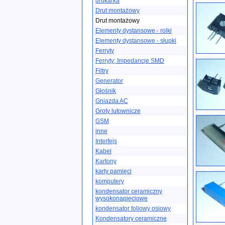
drukarka
Drut montażowy
Drut montażowy
Elementy dystansowe - rolki
Elementy dystansowe - słupki
Ferryty
Ferryty; Impedancje SMD
Filtry
Generator
Głośnik
Gniazda AC
Groty lutownicze
GSM
inne
Interfejs
Kabel
Kartony
karty pamięci
komputery
kondensator ceramiczny
wysokonapięciowe
kondensator foliowy osiowy
Kondensatory ceramiczne