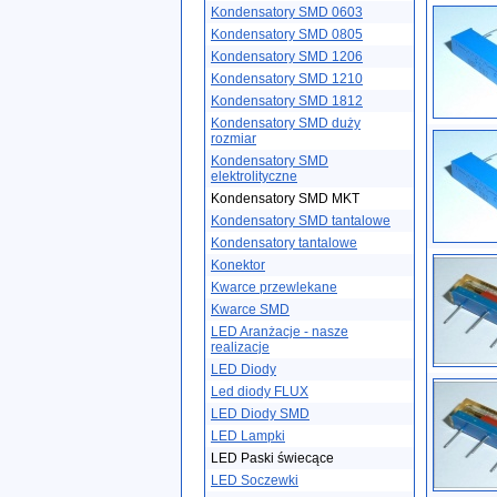
Kondensatory SMD 0603
Kondensatory SMD 0805
Kondensatory SMD 1206
Kondensatory SMD 1210
Kondensatory SMD 1812
Kondensatory SMD duży
rozmiar
Kondensatory SMD
elektrolityczne
Kondensatory SMD MKT
Kondensatory SMD tantalowe
Kondensatory tantalowe
Konektor
Kwarce przewlekane
Kwarce SMD
LED Aranżacje - nasze
realizacje
LED Diody
Led diody FLUX
LED Diody SMD
LED Lampki
LED Paski świecące
LED Soczewki