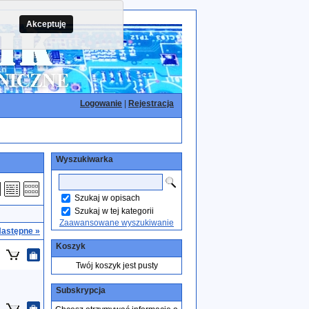
Akceptuję
Logowanie
|
Rejestracja
Wyszukiwarka
Szukaj w opisach
Szukaj w tej kategorii
Zaawansowane wyszukiwanie
astępne »
Koszyk
Twój koszyk jest pusty
Subskrypcja