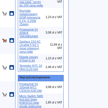
VAT
nap.zasil.: od 6V
do 24V cena netto
Rezystor
metalizowany
1,23 zł z VAT
820R tolerancja
0.1%, 0.25W,
25ppm
Przekaźnik 5V
3,08 zł z VAT
A5W-K
TAKAMISAWA
Zasilacz 15V AC
11,69 zł z
1A wtyk 5,5/2,1
VAT
(prąd zmienny)
cena netto
Dławik osiowy
1,23 zł z VAT
470uH 0.3A
Termistor NTC 10
2,46 zł z VAT
Ohm śr.20 mm
Najczęściej kupowane
Przekaźnik 5V
3,08 zł z VAT
200mW MT2-
C93416 AXICOM
Micro Switch SMD
6x3.8x2.5mm
1,85 zł z VAT
KSR251G styki
proste srebrzone