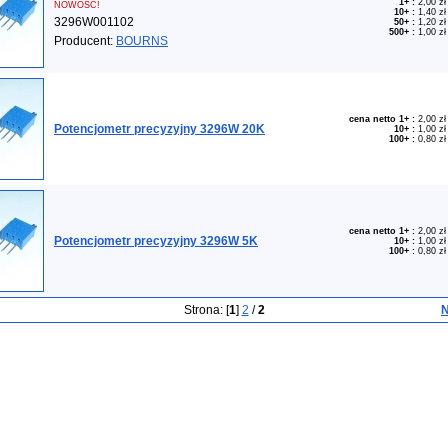
1+
:
2,00 zł
NOWOŚĆ!
10+
:
1,40 zł
3296W001102
50+
:
1,20 zł
500+
:
1,00 zł
Producent:
BOURNS
cena netto 1+
:
2,00 zł
Potencjometr precyzyjny 3296W 20K
10+
:
1,00 zł
100+
:
0,80 zł
cena netto 1+
:
2,00 zł
Potencjometr precyzyjny 3296W 5K
10+
:
1,00 zł
100+
:
0,80 zł
Strona: [
1
]
2
/
2
N