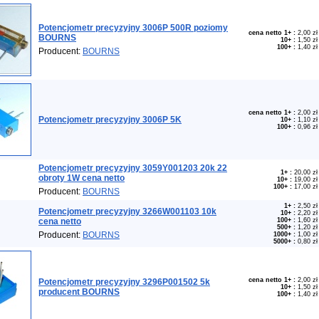
Potencjometr precyzyjny 3006P 500R poziomy
cena netto 1+
:
2,00 zł
BOURNS
10+
:
1,50 zł
100+
:
1,40 zł
Producent:
BOURNS
cena netto 1+
:
2,00 zł
Potencjometr precyzyjny 3006P 5K
10+
:
1,10 zł
100+
:
0,96 zł
Potencjometr precyzyjny 3059Y001203 20k 22
1+
:
20,00 zł
obroty 1W cena netto
10+
:
19,00 zł
100+
:
17,00 zł
Producent:
BOURNS
1+
:
2,50 zł
Potencjometr precyzyjny 3266W001103 10k
10+
:
2,20 zł
cena netto
100+
:
1,60 zł
500+
:
1,20 zł
Producent:
BOURNS
1000+
:
1,00 zł
5000+
:
0,80 zł
cena netto 1+
:
2,00 zł
Potencjometr precyzyjny 3296P001502 5k
10+
:
1,50 zł
producent BOURNS
100+
:
1,40 zł