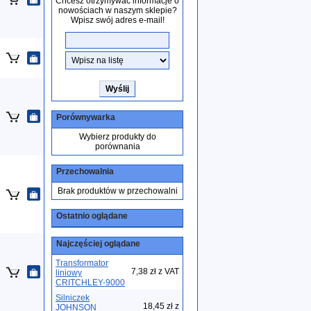
Chcesz otrzymywać informacje o
nowościach w naszym sklepie?
Wpisz swój adres e-mail!
Porównywarka
Wybierz produkty do
porównania
Przechowalnia
Brak produktów w przechowalni
Ostatnio oglądane
Najczęściej oglądane
Transformator
7,38 zł z VAT
liniowy
CRITCHLEY-9000
Silniczek
18,45 zł z
JOHNSON