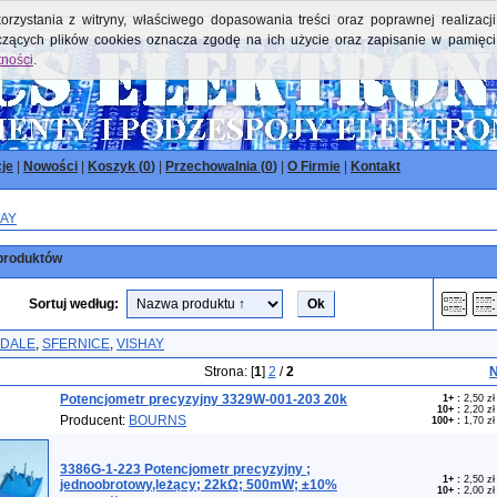
orzystania z witryny, właściwego dopasowania treści oraz poprawnej realizacji
yczących plików cookies oznacza zgodę na ich użycie oraz zapisanie w pamięci
tności
.
je
|
Nowości
|
Koszyk (
0
)
|
Przechowalnia (
0
)
|
O Firmie
|
Kontakt
HAY
produktów
Sortuj według:
DALE
,
SFERNICE
,
VISHAY
Strona: [
1
]
2
/
2
N
Potencjometr precyzyjny 3329W-001-203 20k
1+
:
2,50 zł
10+
:
2,20 zł
Producent:
BOURNS
100+
:
1,70 zł
3386G-1-223 Potencjometr precyzyjny ;
1+
:
2,50 zł
jednoobrotowy,leżący; 22kΩ; 500mW; ±10%
10+
:
2,00 zł