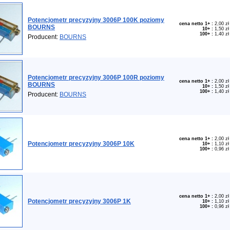
Potencjometr precyzyjny 3006P 100K poziomy
cena netto 1+
:
2,00 zł
BOURNS
10+
:
1,50 zł
100+
:
1,40 zł
Producent:
BOURNS
Potencjometr precyzyjny 3006P 100R poziomy
cena netto 1+
:
2,00 zł
BOURNS
10+
:
1,50 zł
100+
:
1,40 zł
Producent:
BOURNS
cena netto 1+
:
2,00 zł
Potencjometr precyzyjny 3006P 10K
10+
:
1,10 zł
100+
:
0,96 zł
cena netto 1+
:
2,00 zł
Potencjometr precyzyjny 3006P 1K
10+
:
1,10 zł
100+
:
0,96 zł