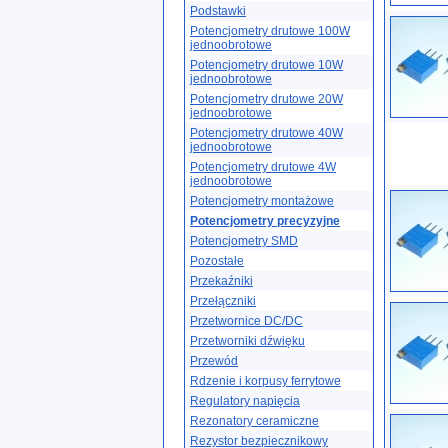
Podstawki
Potencjometry drutowe 100W
jednoobrotowe
Potencjometry drutowe 10W
jednoobrotowe
Potencjometry drutowe 20W
jednoobrotowe
Potencjometry drutowe 40W
jednoobrotowe
Potencjometry drutowe 4W
jednoobrotowe
Potencjometry montażowe
Potencjometry precyzyjne
Potencjometry SMD
Pozostałe
Przekaźniki
Przełączniki
Przetwornice DC/DC
Przetworniki dźwięku
Przewód
Rdzenie i korpusy ferrytowe
Regulatory napięcia
Rezonatory ceramiczne
Rezystor bezpiecznikowy