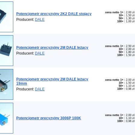
cena netto 1+
:
2,00 zł
Potencjometr precyzyjny 2K2 DALE stojący
10+
:
1,50 zł
50+
:
1,30 zł
Producent:
DALE
100+
:
1,00 zł
cena netto 1+
:
2,50 zł
Potencjometr precyzyjny 2M DALE leżący
10+
:
2,00 zł
50+
:
1,80 zł
Producent:
DALE
100+
:
1,50 zł
Potencjometr precyzyjny 2M DALE leżący
cena netto 1+
:
2,00 zł
19mm
10+
:
1,50 zł
50+
:
1,10 zł
Producent:
DALE
100+
:
0,96 zł
cena netto 1+
:
2,00 zł
Potencjometr precyzyjny 3006P 100K
10+
:
1,10 zł
100+
:
0,96 zł