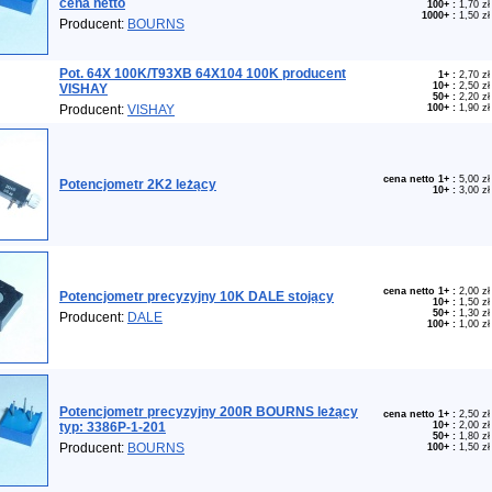
cena netto
100+
:
1,70 zł
1000+
:
1,50 zł
Producent:
BOURNS
Pot. 64X 100K/T93XB 64X104 100K producent
1+
:
2,70 zł
10+
:
2,50 zł
VISHAY
50+
:
2,20 zł
Producent:
VISHAY
100+
:
1,90 zł
cena netto 1+
:
5,00 zł
Potencjometr 2K2 leżący
10+
:
3,00 zł
cena netto 1+
:
2,00 zł
Potencjometr precyzyjny 10K DALE stojący
10+
:
1,50 zł
50+
:
1,30 zł
Producent:
DALE
100+
:
1,00 zł
Potencjometr precyzyjny 200R BOURNS leżący
cena netto 1+
:
2,50 zł
typ: 3386P-1-201
10+
:
2,00 zł
50+
:
1,80 zł
Producent:
BOURNS
100+
:
1,50 zł