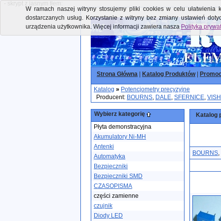
- skrypt z jasnym tłem:
W ramach naszej witryny stosujemy pliki cookies w celu ułatwienia k
dostarczanych usług. Korzystanie z witryny bez zmiany ustawień dot
urządzenia użytkownika. Więcej informacji zawiera nasza
Polityka prywa
Strona Główna
|
Katalog Produktów
|
Promoc
Katalog
»
Potencjometry precyzyjne
Producent:
BOURNS
,
DALE
,
SFERNICE
,
VIS
Wybierz kategorię
Katalog 
Płyta demonstracyjna
Akumulatory Ni-MH
Antenki
BOURNS
,
Automatyka
Bezpieczniki
Bezpieczniki SMD
CZASOPISMA
części zamienne
czujnik
Diody LED