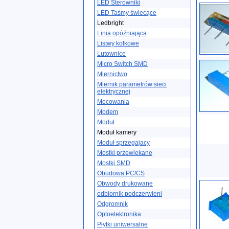
LED Sterowniki
LED Taśmy świecące
Ledbright
Linia opóźniająca
Listwy kołkowe
Lutownice
Micro Switch SMD
Miernictwo
Miernik parametrów sieci
elektrycznej
Mocowania
Modem
Moduł
Moduł kamery
Moduł sprzegajacy
Mostki przewlekane
Mostki SMD
Obudowa PC/CS
Obwody drukowane
odbiornik podczerwieni
Odgromnik
Optoelektronika
Płytki uniwersalne