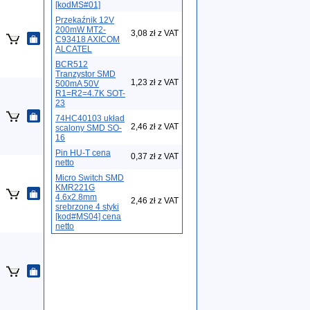
[kodMS#01]
Przekaźnik 12V
200mW MT2-
3,08 zł z VAT
C93418 AXICOM
ALCATEL
BCR512
Tranzystor SMD
1,23 zł z VAT
500mA 50V
R1=R2=4.7K SOT-
23
74HC40103 układ
2,46 zł z VAT
scalony SMD SO-
16
Pin HU-T cena
0,37 zł z VAT
netto
Micro Switch SMD
KMR221G
4.6x2.8mm
2,46 zł z VAT
srebrzone 4 styki
[kod#MS04] cena
netto