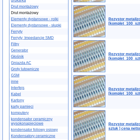
drukarka
Drut montażowy
Drut montażowy
Elementy dystansowe - rolki
Rezystor metali
[komplet_100_szt
Elementy dystansowe - słupki
Ferryty
Ferryty; Impedancje SMD
Filtry
Generator
Rezystor metaliz
Głośnik
[komplet_100_szt
Gniazda AC
Groty lutownicze
GSM
inne
Interfejs
Rezystor metaliz
[komplet_100_szt
Kabel
Kartony
karty pamięci
komputery
kondensator ceramiczny
wysokonapięciowe
Rezystor metaliz
sztuk ] cena netto
kondensator foliowy osiowy
Kondensatory ceramiczne