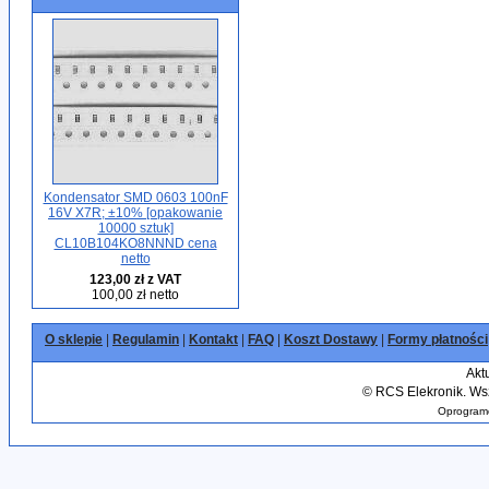
Kondensator SMD 0603 100nF
16V X7R; ±10% [opakowanie
10000 sztuk]
CL10B104KO8NNND cena
netto
123,00 zł z VAT
100,00 zł netto
O sklepie
|
Regulamin
|
Kontakt
|
FAQ
|
Koszt Dostawy
|
Formy płatności
Akt
©
RCS Elekronik. Wsz
Oprogramo