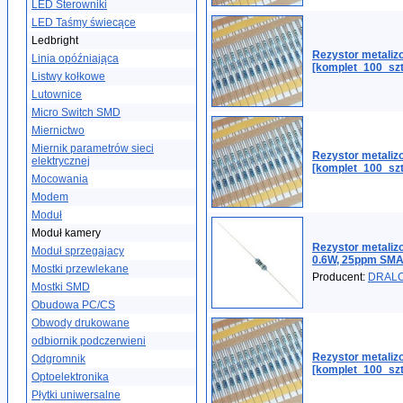
LED Sterowniki
LED Taśmy świecące
Ledbright
Rezystor metali
Linia opóźniająca
[komplet_100_szt
Listwy kołkowe
Lutownice
Micro Switch SMD
Miernictwo
Miernik parametrów sieci
Rezystor metali
elektrycznej
[komplet_100_szt
Mocowania
Modem
Moduł
Moduł kamery
Rezystor metaliz
Moduł sprzegajacy
0.6W, 25ppm SM
Mostki przewlekane
Producent:
DRAL
Mostki SMD
Obudowa PC/CS
Obwody drukowane
odbiornik podczerwieni
Rezystor metali
Odgromnik
[komplet_100_szt
Optoelektronika
Płytki uniwersalne