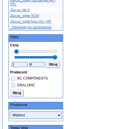
Złącza_listwy zaciskowe AK i
STL
Złącza_MLX
Złącza_wtyki SCM
Złącza_wtyki typu HU i WF
_Elementy na zamówienie
Filtry
Cena
-
Producent
BC COMPONENTS
DRALORIC
Producent
Towar dnia