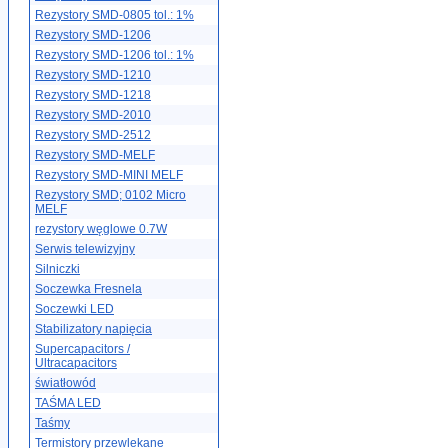
Rezystory SMD-0805 tol.: 1%
Rezystory SMD-1206
Rezystory SMD-1206 tol.: 1%
Rezystory SMD-1210
Rezystory SMD-1218
Rezystory SMD-2010
Rezystory SMD-2512
Rezystory SMD-MELF
Rezystory SMD-MINI MELF
Rezystory SMD; 0102 Micro
MELF
rezystory węglowe 0.7W
Serwis telewizyjny
Silniczki
Soczewka Fresnela
Soczewki LED
Stabilizatory napięcia
Supercapacitors /
Ultracapacitors
światłowód
TAŚMA LED
Taśmy
Termistory przewlekane