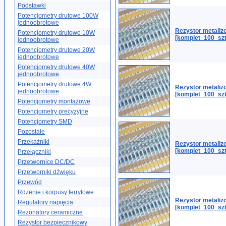
Podstawki
Potencjometry drutowe 100W
jednoobrotowe
Rezystor metali
Potencjometry drutowe 10W
[komplet_100_sz
jednoobrotowe
Potencjometry drutowe 20W
jednoobrotowe
Potencjometry drutowe 40W
jednoobrotowe
Potencjometry drutowe 4W
Rezystor metali
jednoobrotowe
[komplet_100_szt
Potencjometry montażowe
Potencjometry precyzyjne
Potencjometry SMD
Pozostałe
Przekaźniki
Rezystor metali
[komplet_100_szt
Przełączniki
Przetwornice DC/DC
Przetworniki dźwięku
Przewód
Rdzenie i korpusy ferrytowe
Rezystor metali
Regulatory napięcia
[komplet_100_szt
Rezonatory ceramiczne
Rezystor bezpiecznikowy