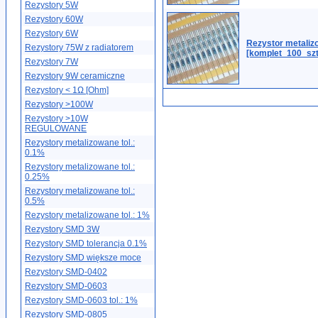
Rezystory 5W
Rezystory 60W
Rezystory 6W
Rezystor metali
Rezystory 75W z radiatorem
[komplet_100_szt
Rezystory 7W
Rezystory 9W ceramiczne
Rezystory < 1Ω [Ohm]
Rezystory >100W
Rezystory >10W
REGULOWANE
Rezystory metalizowane tol.:
0.1%
Rezystory metalizowane tol.:
0.25%
Rezystory metalizowane tol.:
0.5%
Rezystory metalizowane tol.: 1%
Rezystory SMD 3W
Rezystory SMD tolerancja 0.1%
Rezystory SMD większe moce
Rezystory SMD-0402
Rezystory SMD-0603
Rezystory SMD-0603 tol.: 1%
Rezystory SMD-0805