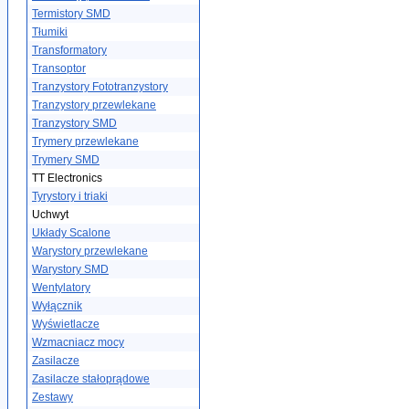
Termistory SMD
Tłumiki
Transformatory
Transoptor
Tranzystory Fototranzystory
Tranzystory przewlekane
Tranzystory SMD
Trymery przewlekane
Trymery SMD
TT Electronics
Tyrystory i triaki
Uchwyt
Układy Scalone
Warystory przewlekane
Warystory SMD
Wentylatory
Wyłącznik
Wyświetlacze
Wzmacniacz mocy
Zasilacze
Zasilacze stałoprądowe
Zestawy