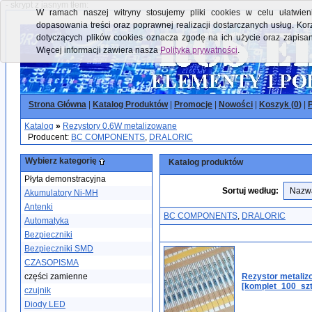
- skrypt z jasnym tłem:
W ramach naszej witryny stosujemy pliki cookies w celu ułatwieni
dopasowania treści oraz poprawnej realizacji dostarczanych usług. Kor
dotyczących plików cookies oznacza zgodę na ich użycie oraz zapisa
Więcej informacji zawiera nasza
Polityka prywatności
.
Strona Główna
|
Katalog Produktów
|
Promocje
|
Nowości
|
Koszyk (
0
)
|
P
Katalog
»
Rezystory 0.6W metalizowane
Producent:
BC COMPONENTS
,
DRALORIC
Wybierz kategorię
Katalog produktów
Płyta demonstracyjna
Sortuj według:
Akumulatory Ni-MH
Antenki
BC COMPONENTS
,
DRALORIC
Automatyka
Bezpieczniki
Bezpieczniki SMD
CZASOPISMA
części zamienne
Rezystor metali
[komplet_100_szt
czujnik
Diody LED