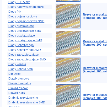
Diody LED 5 mm
Diody nadawcze/odbiorcze
Diody PIN
Rezystor metali
Diody pojemnościowe
[komplet_100_szt
Diody pojemnościowe SMD
Diody prostownicze
Diody prostownicze SMD
Diody przełączające
Diody przełączające SMD
Rezystor metaliz
[komplet_100_szt
Diody Schottky´ego
Diody Schottky´ego SMD
Diody zabezpieczające
Diody zabezpieczające SMD
Diody Zenera
Rezystor metali
Diody Zenera SMD
[komplet_100_szt
Dip-swich
Dławik pionowe
Dławik toroidalny
Dławiki osiowe
Dławiki SMD
Rezystor metali
Drabinki rezystancyjne
[komplet_100_szt
Drabinki rezystancyjne SMD