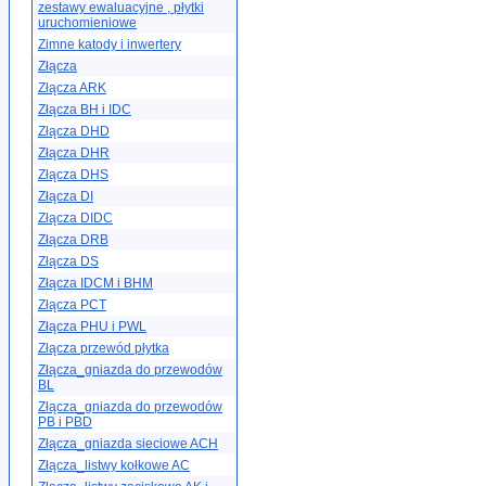
zestawy ewaluacyjne , płytki
uruchomieniowe
Zimne katody i inwertery
Złącza
Złącza ARK
Złącza BH i IDC
Złącza DHD
Złącza DHR
Złącza DHS
Złącza DI
Złącza DIDC
Złącza DRB
Złącza DS
Złącza IDCM i BHM
Złącza PCT
Złącza PHU i PWL
Złącza przewód płytka
Złącza_gniazda do przewodów
BL
Złącza_gniazda do przewodów
PB i PBD
Złącza_gniazda sieciowe ACH
Złącza_listwy kołkowe AC