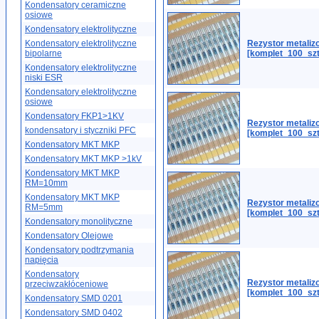
Kondensatory ceramiczne
osiowe
Kondensatory elektrolityczne
Kondensatory elektrolityczne
Rezystor metali
bipolarne
[komplet_100_szt
Kondensatory elektrolityczne
niski ESR
Kondensatory elektrolityczne
osiowe
Kondensatory FKP1>1KV
Rezystor metaliz
kondensatory i styczniki PFC
[komplet_100_szt
Kondensatory MKT MKP
Kondensatory MKT MKP >1kV
Kondensatory MKT MKP
RM=10mm
Kondensatory MKT MKP
Rezystor metaliz
RM=5mm
[komplet_100_szt
Kondensatory monolityczne
Kondensatory Olejowe
Kondensatory podtrzymania
napięcia
Kondensatory
Rezystor metali
przeciwzakłóceniowe
[komplet_100_szt
Kondensatory SMD 0201
Kondensatory SMD 0402