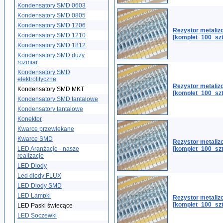
Kondensatory SMD 0603
Kondensatory SMD 0805
Kondensatory SMD 1206
Rezystor metaliz
Kondensatory SMD 1210
[komplet_100_szt
Kondensatory SMD 1812
Kondensatory SMD duży
rozmiar
Kondensatory SMD
elektrolityczne
Rezystor metaliz
Kondensatory SMD MKT
[komplet_100_szt
Kondensatory SMD tantalowe
Kondensatory tantalowe
Konektor
Kwarce przewlekane
Kwarce SMD
Rezystor metali
LED Aranżacje - nasze
[komplet_100_szt
realizacje
LED Diody
Led diody FLUX
LED Diody SMD
LED Lampki
Rezystor metali
[komplet_100_szt
LED Paski świecące
LED Soczewki