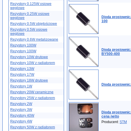
Rezystory 0.125W osiowe
węglowe
Rezystory 0.25W osiowe
Dioda prostowni
węglowe
100
Rezystory 0.5W objętościowe
Rezystory 0.5W osiowe
węglowe
Rezystory 0.6W metalizowane
Rezystory 100W
Dioda prostowni
Rezystory 100W
BY500-400
Rezystory 10W drutowe
Rezystory 10W z radiatorem
Rezystory 13W
Rezystory 17W
Rezystory 18W drutowe
Dioda prostowni
Rezystory 1W
Rezystory 20W ceramiczne
Rezystory 25W z radiatorem
Rezystory 2W
Rezystory 3W
Dioda prostowni
Rezystory 40W
cena netto
Rezystory 4W
Producent:
STM
Rezystory 50W z radiatorem