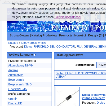
- skrypt z jasnym tłem:
W ramach naszej witryny stosujemy pliki cookies w celu ułatwieni
dopasowania treści oraz poprawnej realizacji dostarczanych usług. Kor
dotyczących plików cookies oznacza zgodę na ich użycie oraz zapisa
Więcej informacji zawiera nasza
Polityka prywatności
.
Strona Główna
|
Katalog Produktów
|
Promocje
|
Nowości
|
Koszyk (
0
)
|
P
Katalog
»
Diody prostownicze
Producent:
Diotec
,
FAIRCHILD SEMICONDUCTOR
,
FUJI
,
GENERAL SEM
Wybierz kategorię
Katalog produktów
Płyta demonstracyjna
Sortuj według:
Akumulatory Ni-MH
Antenki
Diotec
,
FAIRCHILD SEMICONDUCTO
Automatyka
VISHAY
Bezpieczniki
Bezpieczniki SMD
CZASOPISMA
części zamienne
Dioda prostowni
200ns cena netto
czujnik
Producent:
Diotec
Diody LED