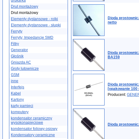
drukarka
Drut montażowy
Drut montażowy
Dioda prostownic
Elementy dystansowe - rolki
netto
Elementy dystansowe - słupki
Ferryty
Ferryty; Impedancje SMD
Filtry
Generator
Dioda prostowni
Głośnik
BA159
Gniazda AC
Groty lutownicze
GSM
inne
Dioda prostowni
Interfejs
[opakowanie 100 
Kabel
Producent:
GENE
Kartony
karty pamięci
komputery
kondensator ceramiczny
wysokonapięciowe
Dioda prostowni
kondensator foliowy osiowy
Kondensatory ceramiczne