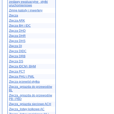
zestawy ewaluacyjne , płytki
uruchomieniowe
Zimne katody i inwertery
Złącza
Złącza ARK
Złącza BH i IDC
Złącza DHD
Złącza DHR
Złącza DHS
Złącza DI
Złącza DIDC
Złącza DRB
Złącza DS
Złącza IDCM i BHM
Złącza PCT
Złącza PHU i PWL
Złącza przewód płytka
Złącza_gniazda do przewodów
BL
Złącza_gniazda do przewodów
PB i PBD
Złącza_gniazda sieciowe ACH
Złącza_listwy kołkowe AC