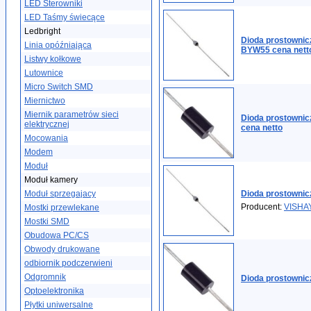
LED Sterowniki
LED Taśmy świecące
Ledbright
Dioda prostowni
Linia opóźniająca
BYW55 cena nett
Listwy kołkowe
Lutownice
Micro Switch SMD
Miernictwo
Miernik parametrów sieci
Dioda prostowni
elektrycznej
cena netto
Mocowania
Modem
Moduł
Moduł kamery
Moduł sprzegajacy
Dioda prostowni
Producent:
VISHA
Mostki przewlekane
Mostki SMD
Obudowa PC/CS
Obwody drukowane
odbiornik podczerwieni
Odgromnik
Dioda prostowni
Optoelektronika
Płytki uniwersalne