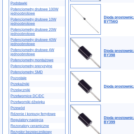
Podstawki
Potencjometry drutowe 100W
jednoobrotowe
Dioda prostowni
Potencjometry drutowe 10W
BYT56G
jednoobrotowe
Potencjometry drutowe 20W
jednoobrotowe
Potencjometry drutowe 40W
jednoobrotowe
Potencjometry drutowe 4W
Dioda prostowni
jednoobrotowe
BY398
Potencjometry montażowe
Potencjometry precyzyjne
Potencjometry SMD
Pozostałe
Przekaźniki
Dioda prostowni
Przełączniki
Przetwornice DC/DC
Przetworniki dźwięku
Przewód
Rdzenie i korpusy ferrytowe
Dioda prostowni
Regulatory napięcia
BY399
Rezonatory ceramiczne
Rezystor bezpiecznikowy