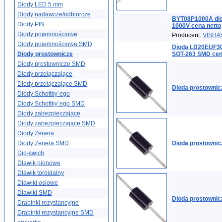
Diody LED 5 mm
Diody nadawcze/odbiorcze
BYT08P1000A dio
Diody PIN
1000V cena netto
Diody pojemnościowe
Producent:
VISHA
Diody pojemnościowe SMD
Dioda LD20EUF3
Diody prostownicze
SOT-263 SMD cen
Diody prostownicze SMD
Diody przełączające
Diody przełączające SMD
Dioda prostownic
Diody Schottky´ego
Diody Schottky´ego SMD
Diody zabezpieczające
Diody zabezpieczające SMD
Diody Zenera
Diody Zenera SMD
Dioda prostownic
Dip-swich
Dławik pionowe
Dławik toroidalny
Dławiki osiowe
Dławiki SMD
Dioda prostownic
Drabinki rezystancyjne
Drabinki rezystancyjne SMD