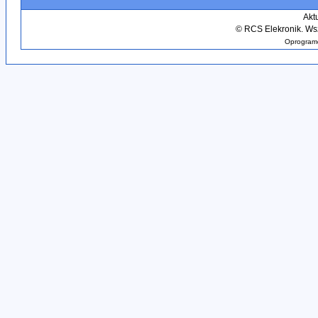
Akt
©
RCS Elekronik. Wsz
Oprogramo