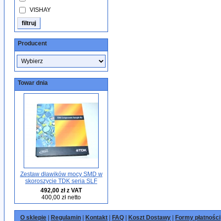
VISHAY
Producent
Towar dnia
Zestaw dławików mocy SMD w
skoroszycie TDK seria SLF
492,00 zł z VAT
400,00 zł netto
O sklepie
|
Regulamin
|
Kontakt
|
FAQ
|
Koszt Dostawy
|
Formy płatności