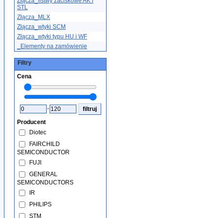
Złącza_listwy zaciskowe AK i
STL
Złącza_MLX
Złącza_wtyki SCM
Złącza_wtyki typu HU i WF
_Elementy na zamówienie
Filtry
Cena
-
Producent
Diotec
FAIRCHILD
SEMICONDUCTOR
FUJI
GENERAL
SEMICONDUCTORS
IR
PHILIPS
STM