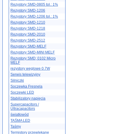
Rezystory SMD-0805 tol.: 1%
Rezystory SMD-1206
Rezystory SMD-1206 tol.: 1%
Rezystory SMD-1210
Rezystory SMD-1218
Rezystory SMD-2010
Rezystory SMD-2512
Rezystory SMD-MELF
Rezystory SMD-MINI MELF
Rezystory SMD; 0102 Micro
MELF
rezystory węglowe 0.7W
Serwis telewizyjny
Silniczki
Soczewka Fresnela
Soczewki LED
Stabilizatory napięcia
Supercapacitors /
Ultracapacitors
światłowód
TAŚMA LED
Taśmy
Termistory przewlekane