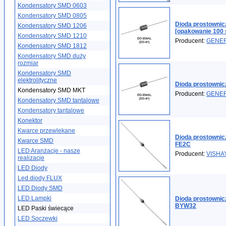
Kondensatory SMD 0603
Kondensatory SMD 0805
Dioda prostowni
Kondensatory SMD 1206
[opakowanie 100 
Kondensatory SMD 1210
Producent:
GENE
Kondensatory SMD 1812
Kondensatory SMD duży
rozmiar
Kondensatory SMD
elektrolityczne
Dioda prostowni
Kondensatory SMD MKT
Producent:
GENE
Kondensatory SMD tantalowe
Kondensatory tantalowe
Konektor
Kwarce przewlekane
Dioda prostowni
Kwarce SMD
FE2C
LED Aranżacje - nasze
Producent:
VISHA
realizacje
LED Diody
Led diody FLUX
LED Diody SMD
LED Lampki
Dioda prostowni
BYW32
LED Paski świecące
LED Soczewki