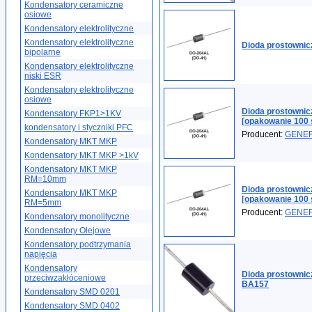
Kondensatory ceramiczne
osiowe
Kondensatory elektrolityczne
Kondensatory elektrolityczne
Dioda prostowni
bipolarne
Kondensatory elektrolityczne
niski ESR
Kondensatory elektrolityczne
osiowe
Dioda prostowni
Kondensatory FKP1>1KV
[opakowanie 100 
kondensatory i styczniki PFC
Producent:
GENE
Kondensatory MKT MKP
Kondensatory MKT MKP >1kV
Kondensatory MKT MKP
RM=10mm
Dioda prostowni
Kondensatory MKT MKP
[opakowanie 100 
RM=5mm
Producent:
GENE
Kondensatory monolityczne
Kondensatory Olejowe
Kondensatory podtrzymania
napięcia
Kondensatory
Dioda prostowni
przeciwzakłóceniowe
BA157
Kondensatory SMD 0201
Kondensatory SMD 0402