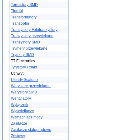
Termistory SMD
Tłumiki
Transformatory
Transoptor
Tranzystory Fototranzystory
Tranzystory przewlekane
Tranzystory SMD
Trymery przewlekane
Trymery SMD
TT Electronics
Tyrystory i triaki
Uchwyt
Układy Scalone
Warystory przewlekane
Warystory SMD
Wentylatory
Wyłącznik
Wyświetlacze
Wzmacniacz mocy
Zasilacze
Zasilacze stałoprądowe
Zestawy