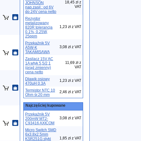
18,45 zł z
JOHNSON
VAT
nap.zasil.: od 6V
do 24V cena netto
Rezystor
metalizowany
1,23 zł z VAT
820R tolerancja
0.1%, 0.25W,
25ppm
Przekaźnik 5V
3,08 zł z VAT
A5W-K
TAKAMISAWA
Zasilacz 15V AC
11,69 zł z
1A wtyk 5,5/2,1
VAT
(prąd zmienny)
cena netto
Dławik osiowy
1,23 zł z VAT
470uH 0.3A
Termistor NTC 10
2,46 zł z VAT
Ohm śr.20 mm
Najczęściej kupowane
Przekaźnik 5V
3,08 zł z VAT
200mW MT2-
C93416 AXICOM
Micro Switch SMD
6x3.8x2.5mm
1,85 zł z VAT
KSR251G styki