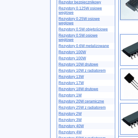
Rezystor bezpiecznikowy
Rezystory 0.125W osiowe
węglowe
Rezystory 0.25W osiowe
węglowe
Rezystory 0.5W objętościowe
Rezystory 0.5W osiowe
węglowe
Rezystory 0.6W metalizowane
Rezystory 100W
Rezystory 100W
Rezystory 10W drutowe
Rezystory 10W z radiatorem
Rezystory 13W
Rezystory 17W
Rezystory 18W drutowe
Rezystory 1W
Rezystory 20W ceramiczne
Rezystory 25W z radiatorem
Rezystory 2W
Rezystory 3W
Rezystory 40W
Rezystory 4W