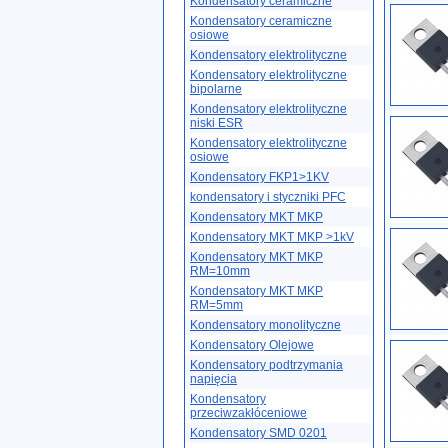
Kondensatory ceramiczne
Kondensatory ceramiczne
osiowe
Kondensatory elektrolityczne
Kondensatory elektrolityczne
bipolarne
Kondensatory elektrolityczne
niski ESR
Kondensatory elektrolityczne
osiowe
Kondensatory FKP1>1KV
kondensatory i styczniki PFC
Kondensatory MKT MKP
Kondensatory MKT MKP >1kV
Kondensatory MKT MKP
RM=10mm
Kondensatory MKT MKP
RM=5mm
Kondensatory monolityczne
Kondensatory Olejowe
Kondensatory podtrzymania
napięcia
Kondensatory
przeciwzakłóceniowe
Kondensatory SMD 0201