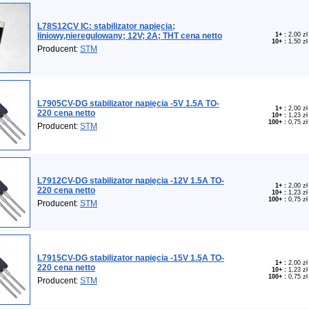
L78S12CV IC: stabilizator napięcia;
liniowy,nieregulowany; 12V; 2A; THT cena netto
1+
:
2,00 zł
10+
:
1,50 zł
Producent:
STM
L7905CV-DG stabilizator napięcia -5V 1.5A TO-
1+
:
2,00 zł
220 cena netto
10+
:
1,23 zł
100+
:
0,75 zł
Producent:
STM
L7912CV-DG stabilizator napięcia -12V 1.5A TO-
1+
:
2,00 zł
220 cena netto
10+
:
1,23 zł
100+
:
0,75 zł
Producent:
STM
L7915CV-DG stabilizator napięcia -15V 1.5A TO-
1+
:
2,00 zł
220 cena netto
10+
:
1,23 zł
100+
:
0,75 zł
Producent:
STM