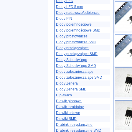
Diody LED
Diody LED 5 mm
Diody nadawcze/odbiorcze
Diody PIN
Diody pojemnościowe
Diody pojemnościowe SMD
Diody prostownicze
Diody prostownicze SMD
Diody przełączające
Diody przełączające SMD
Diody Schottky´ego
Diody Schottky´ego SMD
Diody zabezpieczające
Diody zabezpieczające SMD
Diody Zenera
Diody Zenera SMD
Dip-swich
Dławik pionowe
Dławik toroidalny
Dławiki osiowe
Dławiki SMD
Drabinki rezystancyjne
Drabinki rezystancyjne SMD