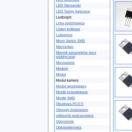
LED Sterowniki
LED Taśmy świecące
Ledbright
Linia opóźniająca
Listwy kołkowe
Lutownice
Micro Switch SMD
Miernictwo
Miernik parametrów sieci
elektrycznej
Mocowania
Modem
Moduł
Moduł kamery
Moduł sprzegajacy
Mostki przewlekane
Mostki SMD
Obudowa PC/CS
Obwody drukowane
odbiornik podczerwieni
Odgromnik
Optoelektronika