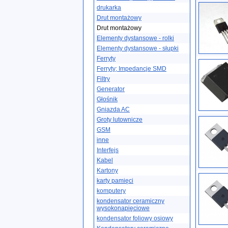
drukarka
Drut montażowy
Drut montażowy
Elementy dystansowe - rolki
Elementy dystansowe - słupki
Ferryty
Ferryty; Impedancje SMD
Filtry
Generator
Głośnik
Gniazda AC
Groty lutownicze
GSM
inne
Interfejs
Kabel
Kartony
karty pamięci
komputery
kondensator ceramiczny
wysokonapięciowe
kondensator foliowy osiowy