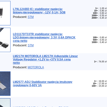
1+
:
1,00 zł
L79L12ABD IC: stabilizator napięcia;
10+
:
0,80 zł
liniowy,nieregulowany; -12V; 0,1A; SO8
100+
:
0,60 zł
1000+
:
0,50 zł
Producent:
STM
2000+
:
0,45 zł
LD1117DT33TR stabilizator napięcia;
LDO,liniowy,nieregulowany; 3,3V; 0,8A DPACK
100+
:
0,60 zł
500+
:
0,50 zł
cena netto
1000+
:
0,40 zł
Producent:
STM
LM217H MOTOROLA LM217H Adjustable Linear
Voltage Regulator +1.2V to +37V 0.5A cena
1+
:
74,00 zł
netto
Producent:
MOTOROLA
1+
:
19,00 zł
LM2577-ADJ Stabilizator napięcia imulsowy
10+
:
17,00 zł
regulowany 0-60V 3A
100+
:
15,00 zł