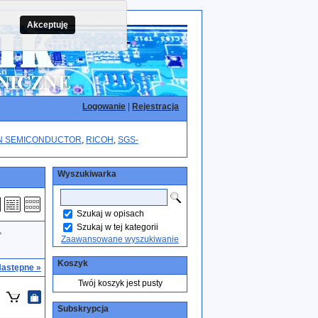
Akceptuję
Logowanie
|
Rejestracja
N SEMICONDUCTOR
,
RICOH
,
SGS-
Wyszukiwarka
Szukaj w opisach
Szukaj w tej kategorii
L
Zaawansowane wyszukiwanie
Koszyk
astępne »
Twój koszyk jest pusty
Subskrypcja