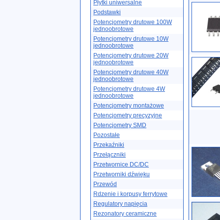
Płytki uniwersalne
Podstawki
Potencjometry drutowe 100W
jednoobrotowe
Potencjometry drutowe 10W
jednoobrotowe
Potencjometry drutowe 20W
jednoobrotowe
Potencjometry drutowe 40W
jednoobrotowe
Potencjometry drutowe 4W
jednoobrotowe
Potencjometry montażowe
Potencjometry precyzyjne
Potencjometry SMD
Pozostałe
Przekaźniki
Przełączniki
Przetwornice DC/DC
Przetworniki dźwięku
Przewód
Rdzenie i korpusy ferrytowe
Regulatory napięcia
Rezonatory ceramiczne