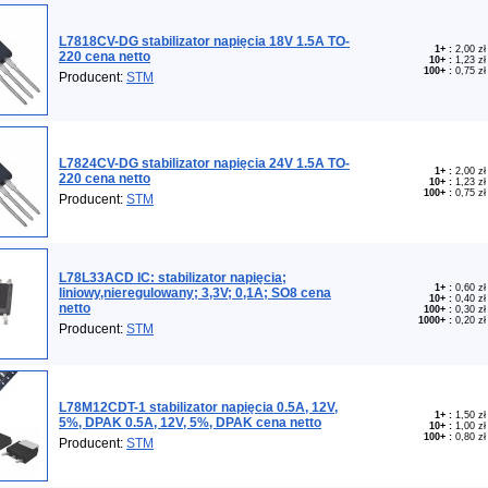
L7818CV-DG stabilizator napięcia 18V 1.5A TO-
1+
:
2,00 zł
220 cena netto
10+
:
1,23 zł
100+
:
0,75 zł
Producent:
STM
L7824CV-DG stabilizator napięcia 24V 1.5A TO-
1+
:
2,00 zł
220 cena netto
10+
:
1,23 zł
100+
:
0,75 zł
Producent:
STM
L78L33ACD IC: stabilizator napięcia;
1+
:
0,60 zł
liniowy,nieregulowany; 3,3V; 0,1A; SO8 cena
10+
:
0,40 zł
netto
100+
:
0,30 zł
1000+
:
0,20 zł
Producent:
STM
L78M12CDT-1 stabilizator napięcia 0.5A, 12V,
1+
:
1,50 zł
5%, DPAK 0.5A, 12V, 5%, DPAK cena netto
10+
:
1,00 zł
100+
:
0,80 zł
Producent:
STM