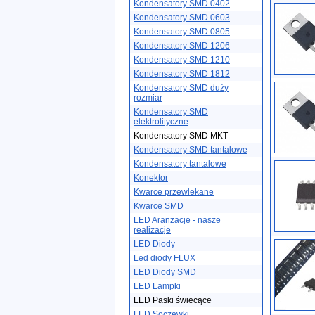
Kondensatory SMD 0402
Kondensatory SMD 0603
Kondensatory SMD 0805
Kondensatory SMD 1206
Kondensatory SMD 1210
Kondensatory SMD 1812
Kondensatory SMD duży
rozmiar
Kondensatory SMD
elektrolityczne
Kondensatory SMD MKT
Kondensatory SMD tantalowe
Kondensatory tantalowe
Konektor
Kwarce przewlekane
Kwarce SMD
LED Aranżacje - nasze
realizacje
LED Diody
Led diody FLUX
LED Diody SMD
LED Lampki
LED Paski świecące
LED Soczewki