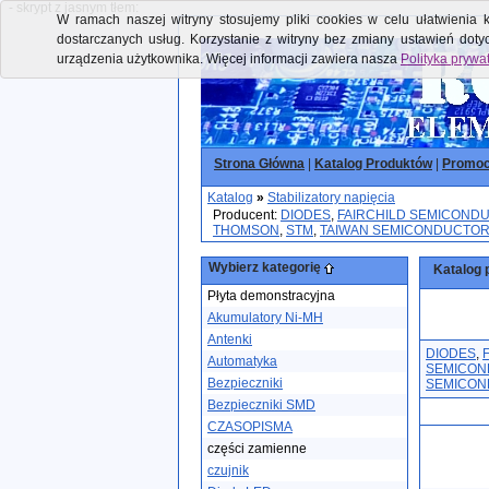
- skrypt z jasnym tłem:
W ramach naszej witryny stosujemy pliki cookies w celu ułatwienia k
dostarczanych usług. Korzystanie z witryny bez zmiany ustawień dot
urządzenia użytkownika. Więcej informacji zawiera nasza
Polityka prywa
Strona Główna
|
Katalog Produktów
|
Promoc
Katalog
»
Stabilizatory napięcia
Producent:
DIODES
,
FAIRCHILD SEMICOND
THOMSON
,
STM
,
TAIWAN SEMICONDUCTO
Wybierz kategorię
Katalog 
Płyta demonstracyjna
Akumulatory Ni-MH
Antenki
DIODES
,
Automatyka
SEMICO
Bezpieczniki
SEMICO
Bezpieczniki SMD
CZASOPISMA
części zamienne
czujnik