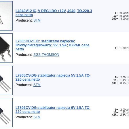
L4940V12 IC, V REG LDO +12V, 4940, TO-220-3
1+
:
6,00 zł
cena netto
10+
:
5,00 zł
100+
:
4,00 zł
Producent:
STM
L7805CD2T IC: stabilizator napięcia;
liniowy,nieregulowany; 5V; 1,5A; D2PAK cena
1+
:
1,50 zł
netto
Producent:
SGS-THOMSON
L7805CV-DG stabilizator napięcia 5V 1.5A TO-
1+
:
2,00 zł
220 cena netto
10+
:
1,23 zł
100+
:
0,75 zł
Producent:
STM
L7806CV-DG stabilizator napięcia 6V 1.5A TO-
1+
:
2,00 zł
220 cena netto
10+
:
1,23 zł
100+
:
0,75 zł
Producent:
STM