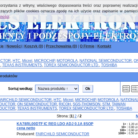
orzystania z witryny, właściwego dopasowania treści oraz poprawnej realizacji
yczących plików cookies oznacza zgodę na ich użycie oraz zapisanie w pamięci
tności
.
je
|
Nowości
|
Koszyk (
0
)
|
Przechowalnia (
0
)
|
O Firmie
|
Kontakt
UCTOR
,
HTC
,
Micrel
,
MICROCHIP
,
MOTOROLA
,
NATIONAL SEMICONDUCTOR
,
O
R
,
TEXAS INSTRUMENTS
,
TOREX SEMICONDUCTOR LTD.
,
TOSHIBA
produktów
Sortuj według:
FAIRCHILD SEMICONDUCTOR
,
HTC
,
Micrel
,
MICROCHIP
,
MOTOROLA
,
NATIONA
NDUCTOR
,
ON SEMICONDUCTOR
,
RICOH
,
SGS-THOMSON
,
STM
,
TAIWAN
NDUCTOR
,
TEXAS INSTRUMENTS
,
TOREX SEMICONDUCTOR LTD.
,
TOSHIBA
Strona: [
1
]
2
/
2
N
KA78RL00DTF IC REG LDO ADJ 0.1A 8SOP
1+
:
1,20 zł
10+
:
0,80 zł
cena netto
100+
:
0,60 zł
Producent:
FAIRCHILD SEMICONDUCTOR
1000+
:
0,50 zł