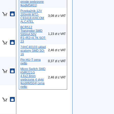
proste srebrzone
[kodMS#01]
Przekaźnik 12V
200mW MT2-
3,08 zł z VAT
C93418 AXICOM
ALCATEL
BCR512
Tranzystor SMD
1,23 zł z VAT
500mA 50V
R1=R2=4.7K SOT-
23
74HC40103 układ
2,46 zł z VAT
scalony SMD SO-
16
Pin HU-T cena
0,37 zł z VAT
netto
Micro Switch SMD
KMR221G
4.6x2.8mm
2,46 zł z VAT
srebrzone 4 styki
[kod#MS04] cena
netto