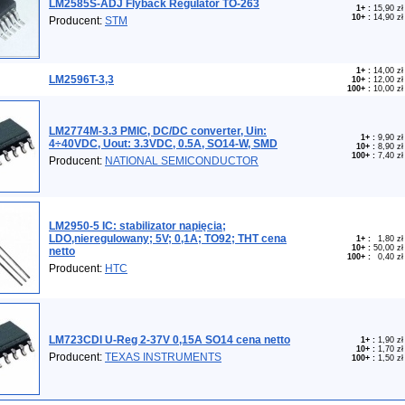
LM2585S-ADJ Flyback Regulator TO-263
1+
:
15,90 zł
10+
:
14,90 zł
Producent:
STM
1+
:
14,00 zł
LM2596T-3,3
10+
:
12,00 zł
100+
:
10,00 zł
LM2774M-3.3 PMIC, DC/DC converter, Uin:
1+
:
9,90 zł
4÷40VDC, Uout: 3.3VDC, 0.5A, SO14-W, SMD
10+
:
8,90 zł
100+
:
7,40 zł
Producent:
NATIONAL SEMICONDUCTOR
LM2950-5 IC: stabilizator napięcia;
LDO,nieregulowany; 5V; 0,1A; TO92; THT cena
1+
:
1,80 zł
10+
:
50,00 zł
netto
100+
:
0,40 zł
Producent:
HTC
LM723CDI U-Reg 2-37V 0,15A SO14 cena netto
1+
:
1,90 zł
10+
:
1,70 zł
Producent:
TEXAS INSTRUMENTS
100+
:
1,50 zł