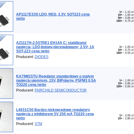
1+
:
1,10 zł
AP1117E33G LDO, REG, 3.3V, SOT223 cena
10+
:
1,00 zł
netto
50+
:
0,85 zł
100+
:
0,75 zł
AZ1117H-2.5STRE1 EH14A C: stabilizator
napięcia; LDO,liniowy,nieregulowany; 2,5V; 1A
1+
:
1,00 zł
10+
:
0,75 zł
SOT-223 cena netto
100+
:
0,55 zł
Producent:
DIODES
KA79M15TU Regulator standardowy o stałym
napięciu ujemnym, 15V, BIPolarny, PSFM3 0,5A
1+
:
1,00 zł
10+
:
0,80 zł
TO220 cena netto
100+
:
0,60 zł
Producent:
FAIRCHILD SEMICONDUCTOR
L4931C50 Bardzo niskoprądowe regulatory
napięcia z inhibitorem 5V 250 mA TO220 cena
1+
:
3,00 zł
netto
10+
:
2,80 zł
Producent:
STM