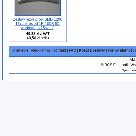
Zestaw rezystorów SMD 1206
1% zakres od 1R-100R [81
wartości po 25sztuk]
49,82 zł z VAT
40,50 zł netto
O sklepie
|
Regulamin
|
Kontakt
|
FAQ
|
Koszt Dostawy
|
Formy płatności
Akt
©
RCS Elekronik. Wsz
Oprogramo