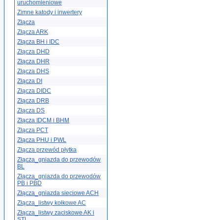
uruchomieniowe
Zimne katody i inwertery
Złącza
Złącza ARK
Złącza BH i IDC
Złącza DHD
Złącza DHR
Złącza DHS
Złącza DI
Złącza DIDC
Złącza DRB
Złącza DS
Złącza IDCM i BHM
Złącza PCT
Złącza PHU i PWL
Złącza przewód płytka
Złącza_gniazda do przewodów
BL
Złącza_gniazda do przewodów
PB i PBD
Złącza_gniazda sieciowe ACH
Złącza_listwy kołkowe AC
Złącza_listwy zaciskowe AK i
STL