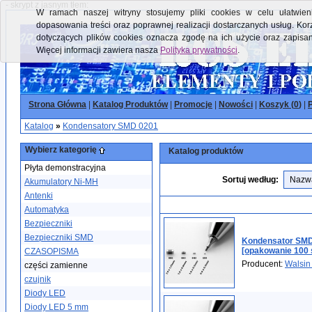
- skrypt z jasnym tłem:
W ramach naszej witryny stosujemy pliki cookies w celu ułatwieni
dopasowania treści oraz poprawnej realizacji dostarczanych usług. Kor
dotyczących plików cookies oznacza zgodę na ich użycie oraz zapisa
Więcej informacji zawiera nasza
Polityka prywatności
.
Strona Główna
|
Katalog Produktów
|
Promocje
|
Nowości
|
Koszyk (
0
)
|
P
Katalog
»
Kondensatory SMD 0201
Wybierz kategorię
Katalog produktów
Płyta demonstracyjna
Sortuj według:
Akumulatory Ni-MH
Antenki
Automatyka
Bezpieczniki
Bezpieczniki SMD
Kondensator SMD
[opakowanie 100 
CZASOPISMA
Producent:
Walsin
części zamienne
czujnik
Diody LED
Diody LED 5 mm