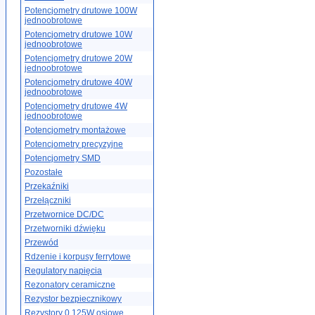
Potencjometry drutowe 100W
jednoobrotowe
Potencjometry drutowe 10W
jednoobrotowe
Potencjometry drutowe 20W
jednoobrotowe
Potencjometry drutowe 40W
jednoobrotowe
Potencjometry drutowe 4W
jednoobrotowe
Potencjometry montażowe
Potencjometry precyzyjne
Potencjometry SMD
Pozostałe
Przekaźniki
Przełączniki
Przetwornice DC/DC
Przetworniki dźwięku
Przewód
Rdzenie i korpusy ferrytowe
Regulatory napięcia
Rezonatory ceramiczne
Rezystor bezpiecznikowy
Rezystory 0.125W osiowe