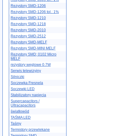
Rezystory SMD-1206
Rezystory SMD-1206 tol.: 1%
Rezystory SMD-1210
Rezystory SMD-1218
Rezystory SMD-2010
Rezystory SMD-2512
Rezystory SMD-MELF
Rezystory SMD-MINI MELF
Rezystory SMD; 0102 Micro
MELF
rezystory węglowe 0.7W
Serwis telewizyjny
Silniczki
Soczewka Fresnela
Soczewki LED
Stabilizatory napięcia
Supercapacitors /
Ultracapacitors
światłowód
TAŚMA LED
Taśmy
Termistory przewlekane
Termistory SMD