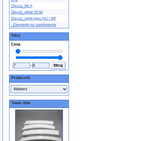
Złącza_MLX
Złącza_wtyki SCM
Złącza_wtyki typu HU i WF
_Elementy na zamówienie
Filtry
Cena
-
Producent
Towar dnia