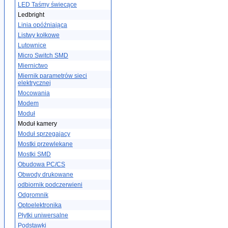
LED Taśmy świecące
Ledbright
Linia opóźniająca
Listwy kołkowe
Lutownice
Micro Switch SMD
Miernictwo
Miernik parametrów sieci
elektrycznej
Mocowania
Modem
Moduł
Moduł kamery
Moduł sprzegajacy
Mostki przewlekane
Mostki SMD
Obudowa PC/CS
Obwody drukowane
odbiornik podczerwieni
Odgromnik
Optoelektronika
Płytki uniwersalne
Podstawki