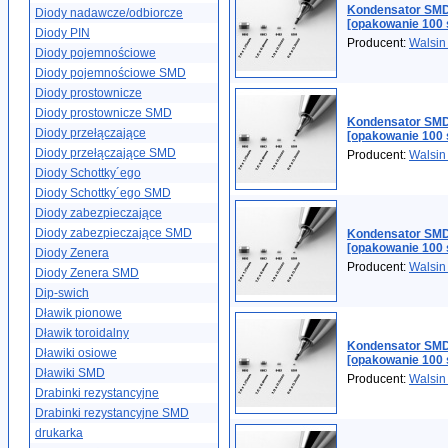
Kondensator SMD
Diody nadawcze/odbiorcze
[opakowanie 100 
Diody PIN
Producent:
Walsin
Diody pojemnościowe
Diody pojemnościowe SMD
Diody prostownicze
Diody prostownicze SMD
Kondensator SMD
Diody przełączające
[opakowanie 100 
Diody przełączające SMD
Producent:
Walsin
Diody Schottky´ego
Diody Schottky´ego SMD
Diody zabezpieczające
Diody zabezpieczające SMD
Kondensator SMD
[opakowanie 100 
Diody Zenera
Producent:
Walsin
Diody Zenera SMD
Dip-swich
Dławik pionowe
Dławik toroidalny
Kondensator SMD
Dławiki osiowe
[opakowanie 100 
Dławiki SMD
Producent:
Walsin
Drabinki rezystancyjne
Drabinki rezystancyjne SMD
drukarka