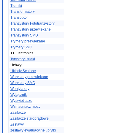
Tłumiki
Transformatory
Transoptor
Tranzystory Fototranzystory
Tranzystory przewlekane
Tranzystory SMD
Trymery przewlekane
Trymery SMD
TT Electronics
Tyrystory i triaki
Uchwyt
Układy Scalone
Warystory przewlekane
Warystory SMD
Wentylatory
Wyłącznik
Wyświetlacze
Wzmacniacz mocy
Zasilacze
Zasilacze stałoprądowe
Zestawy
zestawy ewaluacyjne , płytki