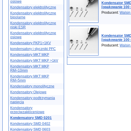
osiowe
Kondensator SMD
[opakowanie 100 
Kondensatory elektrolityczne
Producent:
Walsin
Kondensatory elektrolityczne
bipolarne
Kondensatory elektrolityczne
niski ESR
Kondensatory elektrolityczne
Kondensator SMD
osiowe
[opakowanie 100 
Kondensatory FKP1>1KV
Producent:
Walsin
kondensatory i styczniki PFC
Kondensatory MKT MKP
Kondensatory MKT MKP >1kV
Kondensatory MKT MKP
RM=10mm
Kondensatory MKT MKP
RM=5mm
Kondensatory monolityczne
Kondensatory Olejowe
Kondensatory podtrzymania
napięcia
Kondensatory
przeciwzakłóceniowe
Kondensatory SMD 0201
Kondensatory SMD 0402
Kondensatory SMD 0603