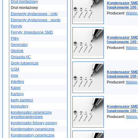
Drut montażowy
Kondensator SMD
[opakowanie 100 
Drut montażowy
Producent:
Walsin
Elementy dystansowe - rolki
Elementy dystansowe - słupki
Ferryty
Ferryty; Impedancje SMD
Kondensator SMD
Filtry
[opakowanie 100 
Generator
Producent:
Walsin
Głośnik
Gniazda AC
Groty lutownicze
GSM
Kondensator SMD
inne
[opakowanie 100 
Interfejs
Producent:
Walsin
Kabel
Kartony
karty pamięci
komputery
Kondensator SMD
[opakowanie 100 
kondensator ceramiczny
wysokonapięciowe
Producent:
Walsin
kondensator foliowy osiowy
Kondensatory ceramiczne
Kondensatory ceramiczne