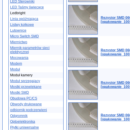
LED Sterowniki
LED Taśmy świecące
Ledbright
Rezystor SMD 06
Linia opóźniająca
[opakowanie_100
Listwy kołkowe
Lutownice
Micro Switch SMD
Miernictwo
Miernik parametrów sieci
Rezystor SMD 06
elektrycznej
[opakowanie_100
Mocowania
Modem
Moduł
Moduł kamery
Moduł sprzegajacy
Rezystor SMD 06
Mostki przewlekane
[opakowanie_100
Mostki SMD
Obudowa PC/CS
Obwody drukowane
odbiornik podczerwieni
Rezystor SMD 06
Odgromnik
[opakowanie_100
Optoelektronika
Płytki uniwersalne