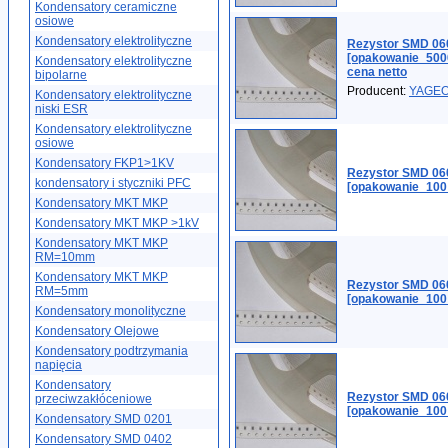
Kondensatory ceramiczne
osiowe
Kondensatory elektrolityczne
Rezystor SMD 06
[opakowanie_500
Kondensatory elektrolityczne
cena netto
bipolarne
Producent:
YAGE
Kondensatory elektrolityczne
niski ESR
Kondensatory elektrolityczne
osiowe
Kondensatory FKP1>1KV
Rezystor SMD 06
kondensatory i styczniki PFC
[opakowanie_100
Kondensatory MKT MKP
Kondensatory MKT MKP >1kV
Kondensatory MKT MKP
RM=10mm
Kondensatory MKT MKP
Rezystor SMD 06
RM=5mm
[opakowanie_100
Kondensatory monolityczne
Kondensatory Olejowe
Kondensatory podtrzymania
napięcia
Kondensatory
Rezystor SMD 06
przeciwzakłóceniowe
[opakowanie_100
Kondensatory SMD 0201
Kondensatory SMD 0402