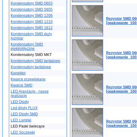
Kondensatory SMD 0603
Kondensatory SMD 0805
Kondensatory SMD 1206
Rezystor SMD 06
Kondensatory SMD 1210
[opakowanie_100
Kondensatory SMD 1812
Kondensatory SMD duży
rozmiar
Kondensatory SMD
elektrolityczne
Rezystor SMD 06
Kondensatory SMD MKT
[opakowanie_100
Kondensatory SMD tantalowe
Kondensatory tantalowe
Konektor
Kwarce przewlekane
Kwarce SMD
Rezystor SMD 06
LED Aranżacje - nasze
[opakowanie_100
realizacje
LED Diody
Led diody FLUX
LED Diody SMD
LED Lampki
Rezystor SMD 06
[opakowanie_100
LED Paski świecące
LED Soczewki