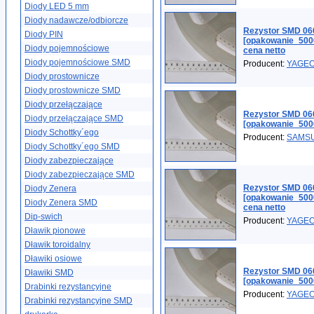
Diody LED 5 mm
Diody nadawcze/odbiorcze
Rezystor SMD 06
Diody PIN
[opakowanie_500
Diody pojemnościowe
cena netto
Diody pojemnościowe SMD
Producent:
YAGE
Diody prostownicze
Diody prostownicze SMD
Diody przełączające
Rezystor SMD 06
Diody przełączające SMD
[opakowanie_50
Diody Schottky´ego
Producent:
SAMS
Diody Schottky´ego SMD
Diody zabezpieczające
Diody zabezpieczające SMD
Rezystor SMD 06
Diody Zenera
[opakowanie_500
Diody Zenera SMD
cena netto
Dip-swich
Producent:
YAGE
Dławik pionowe
Dławik toroidalny
Dławiki osiowe
Rezystor SMD 06
Dławiki SMD
[opakowanie_50
Drabinki rezystancyjne
Producent:
YAGE
Drabinki rezystancyjne SMD