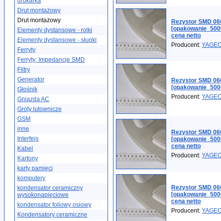
drukarka
Drut montażowy
Drut montażowy
Rezystor SMD 06
[opakowanie_500
Elementy dystansowe - rolki
cena netto
Elementy dystansowe - słupki
Producent:
YAGE
Ferryty
Ferryty; Impedancje SMD
Filtry
Generator
Rezystor SMD 06
[opakowanie_500
Głośnik
Producent:
YAGE
Gniazda AC
Groty lutownicze
GSM
inne
Rezystor SMD 06
Interfejs
[opakowanie_500
cena netto
Kabel
Producent:
YAGE
Kartony
karty pamięci
komputery
Rezystor SMD 06
kondensator ceramiczny
[opakowanie_500
wysokonapięciowe
cena netto
kondensator foliowy osiowy
Producent:
YAGE
Kondensatory ceramiczne