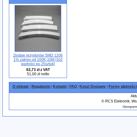
Zestaw rezystorów SMD 1206
1% zakres od 100K-10M [102
wartości po 25sztuk]
62,73 zł z VAT
51,00 zł netto
O sklepie
|
Regulamin
|
Kontakt
|
FAQ
|
Koszt Dostawy
|
Formy płatności
Akt
©
RCS Elekronik. Wsz
Oprogramo