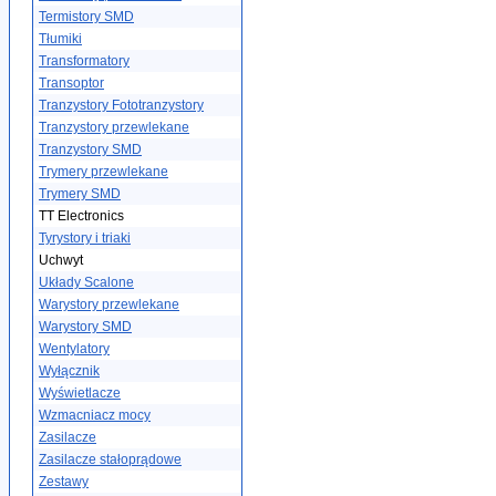
Termistory SMD
Tłumiki
Transformatory
Transoptor
Tranzystory Fototranzystory
Tranzystory przewlekane
Tranzystory SMD
Trymery przewlekane
Trymery SMD
TT Electronics
Tyrystory i triaki
Uchwyt
Układy Scalone
Warystory przewlekane
Warystory SMD
Wentylatory
Wyłącznik
Wyświetlacze
Wzmacniacz mocy
Zasilacze
Zasilacze stałoprądowe
Zestawy