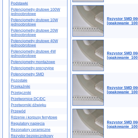
Podstawki
Potencjometry drutowe 100W
jednoobrotowe
Rezystor SMD 06
Potencjometry drutowe 10W
[opakowanie_100
jednoobrotowe
Potencjometry drutowe 20W
jednoobrotowe
Potencjometry drutowe 40W
jednoobrotowe
Potencjometry drutowe 4W
Rezystor SMD 06
jednoobrotowe
[opakowanie_100
Potencjometry montażowe
Potencjometry precyzyjne
Potencjometry SMD
Pozostałe
Przekaźniki
Rezystor SMD 06
[opakowanie_100
Przełączniki
Przetwornice DC/DC
Przetworniki dźwięku
Przewód
Rdzenie i korpusy ferrytowe
Rezystor SMD 06
Regulatory napięcia
[opakowanie_100
Rezonatory ceramiczne
Rezystor bezpiecznikowy