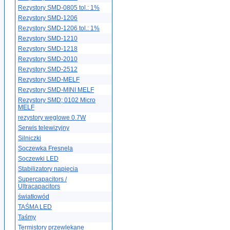
Rezystory SMD-0805 tol.: 1%
Rezystory SMD-1206
Rezystory SMD-1206 tol.: 1%
Rezystory SMD-1210
Rezystory SMD-1218
Rezystory SMD-2010
Rezystory SMD-2512
Rezystory SMD-MELF
Rezystory SMD-MINI MELF
Rezystory SMD; 0102 Micro
MELF
rezystory węglowe 0.7W
Serwis telewizyjny
Silniczki
Soczewka Fresnela
Soczewki LED
Stabilizatory napięcia
Supercapacitors /
Ultracapacitors
światłowód
TAŚMA LED
Taśmy
Termistory przewlekane