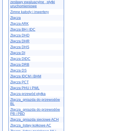
zestawy ewaluacyjne , płytki
uruchomieniowe
Zimne katody i inwertery
Złącza
Złącza ARK
Złącza BH i IDC
Złącza DHD
Złącza DHR
Złącza DHS
Złącza DI
Złącza DIDC
Złącza DRB
Złącza DS
Złącza IDCM i BHM
Złącza PCT
Złącza PHU i PWL
Złącza przewód płytka
Złącza_gniazda do przewodów
BL
Złącza_gniazda do przewodów
PB i PBD
Złącza_gniazda sieciowe ACH
Złącza_listwy kołkowe AC