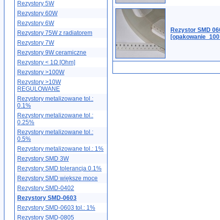
Rezystory 5W
Rezystory 60W
Rezystory 6W
Rezystor SMD 06
Rezystory 75W z radiatorem
[opakowanie_100
Rezystory 7W
Rezystory 9W ceramiczne
Rezystory < 1Ω [Ohm]
Rezystory >100W
Rezystory >10W
REGULOWANE
Rezystory metalizowane tol.:
0.1%
Rezystory metalizowane tol.:
0.25%
Rezystory metalizowane tol.:
0.5%
Rezystory metalizowane tol.: 1%
Rezystory SMD 3W
Rezystory SMD tolerancja 0.1%
Rezystory SMD większe moce
Rezystory SMD-0402
Rezystory SMD-0603
Rezystory SMD-0603 tol.: 1%
Rezystory SMD-0805