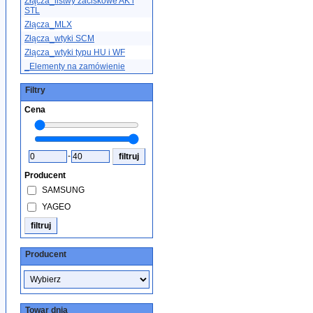
Złącza_listwy zaciskowe AK i
STL
Złącza_MLX
Złącza_wtyki SCM
Złącza_wtyki typu HU i WF
_Elementy na zamówienie
Filtry
Cena
-
Producent
SAMSUNG
YAGEO
Producent
Towar dnia