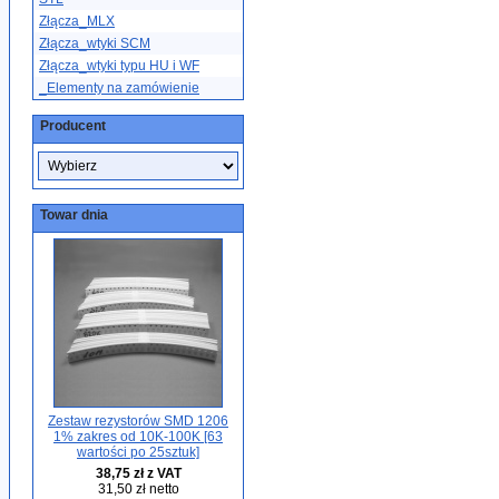
Złącza_MLX
Złącza_wtyki SCM
Złącza_wtyki typu HU i WF
_Elementy na zamówienie
Producent
Towar dnia
Zestaw rezystorów SMD 1206
1% zakres od 10K-100K [63
wartości po 25sztuk]
38,75 zł z VAT
31,50 zł netto