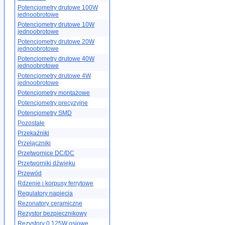
Potencjometry drutowe 100W
jednoobrotowe
Potencjometry drutowe 10W
jednoobrotowe
Potencjometry drutowe 20W
jednoobrotowe
Potencjometry drutowe 40W
jednoobrotowe
Potencjometry drutowe 4W
jednoobrotowe
Potencjometry montażowe
Potencjometry precyzyjne
Potencjometry SMD
Pozostałe
Przekaźniki
Przełączniki
Przetwornice DC/DC
Przetworniki dźwięku
Przewód
Rdzenie i korpusy ferrytowe
Regulatory napięcia
Rezonatory ceramiczne
Rezystor bezpiecznikowy
Rezystory 0.125W osiowe