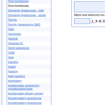
Drut montażowy
Drut montażowy
Elementy dystansowe - rolki
Wpisz kod widoczny na 
Elementy dystansowe - słupki
Ferryty
Ferryty; Impedancje SMD
Filtry
Generator
Głośnik
Gniazda AC
Groty lutownicze
GSM
inne
Interfejs
Kabel
Kartony
karty pamięci
komputery
kondensator ceramiczny
wysokonapięciowe
kondensator foliowy osiowy
Kondensatory ceramiczne
Kondensatory ceramiczne