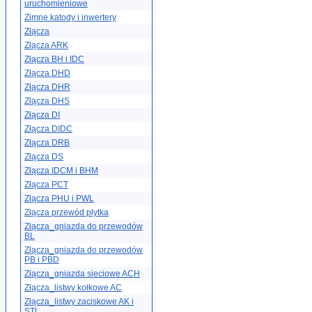
uruchomieniowe
Zimne katody i inwertery
Złącza
Złącza ARK
Złącza BH i IDC
Złącza DHD
Złącza DHR
Złącza DHS
Złącza DI
Złącza DIDC
Złącza DRB
Złącza DS
Złącza IDCM i BHM
Złącza PCT
Złącza PHU i PWL
Złącza przewód płytka
Złącza_gniazda do przewodów
BL
Złącza_gniazda do przewodów
PB i PBD
Złącza_gniazda sieciowe ACH
Złącza_listwy kołkowe AC
Złącza_listwy zaciskowe AK i
STL