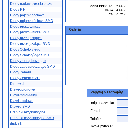
Diody nadawcze/odbiorcze
cena netto 1-9
:
5,00 zł
Diody PIN
10-24
:
4,00 zł
25-
:
3,75 zł
Diody pojemnościowe
Diody pojemnościowe SMD
Diody prostownicze
Galeria
Diody prostownicze SMD
Diody przełączające
Diody przełączające SMD
Diody Schottky´ego
Diody Schottky´ego SMD
Diody zabezpieczające
Diody zabezpieczające SMD
Diody Zenera
Diody Zenera SMD
Dip-swich
Dławik pionowe
Zapytaj o szczegóły
Dławik toroidalny
Dławiki osiowe
Imię i nazwisko:
Dławiki SMD
E-mail:
Drabinki rezystancyjne
Drabinki rezystancyjne SMD
Telefon:
drukarka
Twoje pytanie: