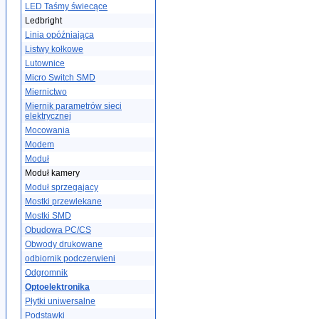
LED Taśmy świecące
Ledbright
Linia opóźniająca
Listwy kołkowe
Lutownice
Micro Switch SMD
Miernictwo
Miernik parametrów sieci
elektrycznej
Mocowania
Modem
Moduł
Moduł kamery
Moduł sprzegajacy
Mostki przewlekane
Mostki SMD
Obudowa PC/CS
Obwody drukowane
odbiornik podczerwieni
Odgromnik
Optoelektronika
Płytki uniwersalne
Podstawki