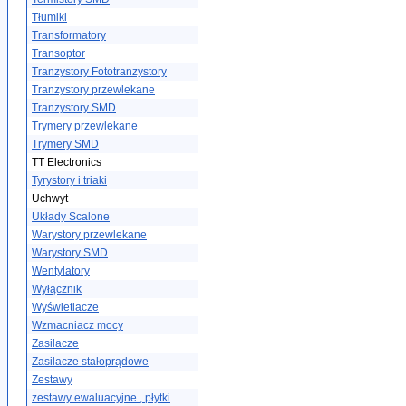
Tłumiki
Transformatory
Transoptor
Tranzystory Fototranzystory
Tranzystory przewlekane
Tranzystory SMD
Trymery przewlekane
Trymery SMD
TT Electronics
Tyrystory i triaki
Uchwyt
Układy Scalone
Warystory przewlekane
Warystory SMD
Wentylatory
Wyłącznik
Wyświetlacze
Wzmacniacz mocy
Zasilacze
Zasilacze stałoprądowe
Zestawy
zestawy ewaluacyjne , płytki