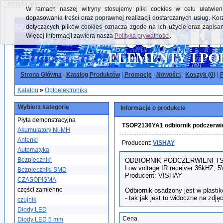
- skrypt z jasnym tłem:
W ramach naszej witryny stosujemy pliki cookies w celu ułatwieni
dopasowania treści oraz poprawnej realizacji dostarczanych usług. Kor
dotyczących plików cookies oznacza zgodę na ich użycie oraz zapisa
Więcej informacji zawiera nasza
Polityka prywatności
.
Strona Główna
|
Katalog Produktów
|
Promocje
|
Nowości
|
Koszyk (
0
)
|
P
Katalog
»
Optoelektronika
Wybierz kategorię
Informacje o produkcie
Płyta demonstracyjna
TSOP2136YA1 odbiornik podczerwi
Akumulatory Ni-MH
Antenki
Producent:
VISHAY
Automatyka
Bezpieczniki
ODBIORNIK PODCZERWIENI T
Low voltage IR receiver 36kHZ, 5
Bezpieczniki SMD
Producent: VISHAY
CZASOPISMA
części zamienne
Odbiornik osadzony jest w plasti
- tak jak jest to widoczne na zdjęc
czujnik
Diody LED
Cena
Diody LED 5 mm