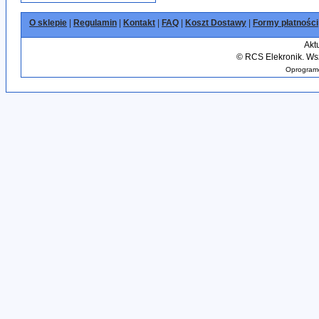
O sklepie
|
Regulamin
|
Kontakt
|
FAQ
|
Koszt Dostawy
|
Formy płatności
Akt
©
RCS Elekronik. Wsz
Oprogramo