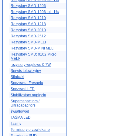
Rezystory SMD-1206
Rezystory SMD-1206 tol.: 1%
Rezystory SMD-1210
Rezystory SMD-1218
Rezystory SMD-2010
Rezystory SMD-2512
Rezystory SMD-MELF
Rezystory SMD-MINI MELF
Rezystory SMD; 0102 Micro
MELF
rezystory węglowe 0.7W
Serwis telewizyjny
Silniczki
Soczewka Fresnela
Soczewki LED
Stabilizatory napięcia
Supercapacitors /
Ultracapacitors
światłowód
TAŚMA LED
Taśmy
Termistory przewlekane
Termistory SMD