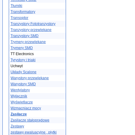
Tłumiki
Transformatory
Transoptor
Tranzystory Fototranzystory
Tranzystory przewlekane
Tranzystory SMD
Trymery przewlekane
Trymery SMD
TT Electronics
Tyrystory i triaki
Uchwyt
Układy Scalone
Warystory przewlekane
Warystory SMD
Wentylatory
Wyłącznik
Wyświetlacze
Wzmacniacz mocy
Zasilacze
Zasilacze stałoprądowe
Zestawy
zestawy ewaluacyjne , płytki