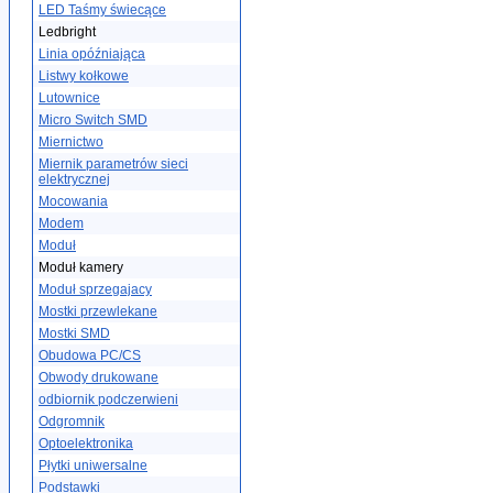
LED Taśmy świecące
Ledbright
Linia opóźniająca
Listwy kołkowe
Lutownice
Micro Switch SMD
Miernictwo
Miernik parametrów sieci
elektrycznej
Mocowania
Modem
Moduł
Moduł kamery
Moduł sprzegajacy
Mostki przewlekane
Mostki SMD
Obudowa PC/CS
Obwody drukowane
odbiornik podczerwieni
Odgromnik
Optoelektronika
Płytki uniwersalne
Podstawki