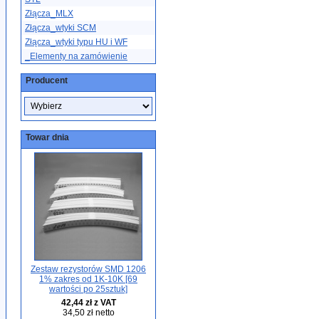
Złącza_MLX
Złącza_wtyki SCM
Złącza_wtyki typu HU i WF
_Elementy na zamówienie
Producent
Towar dnia
Zestaw rezystorów SMD 1206
1% zakres od 1K-10K [69
wartości po 25sztuk]
42,44 zł z VAT
34,50 zł netto