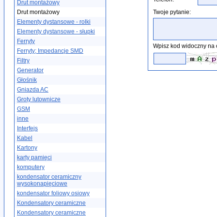
Drut montażowy
Drut montażowy
Twoje pytanie:
Elementy dystansowe - rolki
Elementy dystansowe - słupki
Ferryty
Wpisz kod widoczny na 
Ferryty; Impedancje SMD
Filtry
Generator
Głośnik
Gniazda AC
Groty lutownicze
GSM
inne
Interfejs
Kabel
Kartony
karty pamięci
komputery
kondensator ceramiczny
wysokonapięciowe
kondensator foliowy osiowy
Kondensatory ceramiczne
Kondensatory ceramiczne